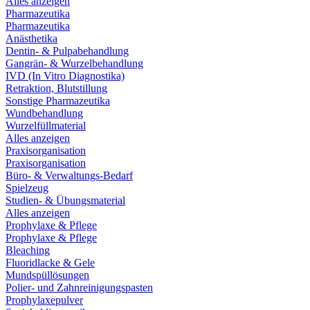
Alles anzeigen
Pharmazeutika
Pharmazeutika
Anästhetika
Dentin- & Pulpabehandlung
Gangrän- & Wurzelbehandlung
IVD (In Vitro Diagnostika)
Retraktion, Blutstillung
Sonstige Pharmazeutika
Wundbehandlung
Wurzelfüllmaterial
Alles anzeigen
Praxisorganisation
Praxisorganisation
Büro- & Verwaltungs-Bedarf
Spielzeug
Studien- & Übungsmaterial
Alles anzeigen
Prophylaxe & Pflege
Prophylaxe & Pflege
Bleaching
Fluoridlacke & Gele
Mundspüllösungen
Polier- und Zahnreinigungspasten
Prophylaxepulver