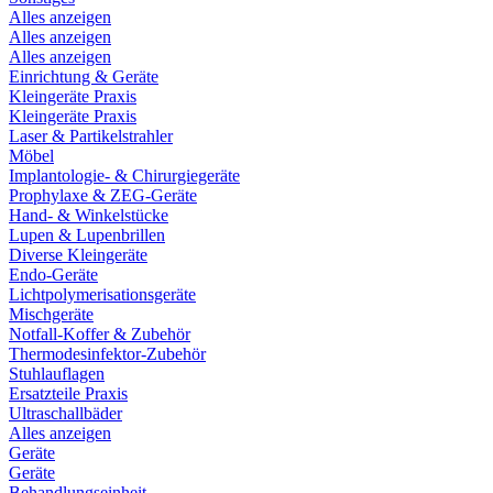
Alles anzeigen
Alles anzeigen
Alles anzeigen
Einrichtung & Geräte
Kleingeräte Praxis
Kleingeräte Praxis
Laser & Partikelstrahler
Möbel
Implantologie- & Chirurgiegeräte
Prophylaxe & ZEG-Geräte
Hand- & Winkelstücke
Lupen & Lupenbrillen
Diverse Kleingeräte
Endo-Geräte
Lichtpolymerisationsgeräte
Mischgeräte
Notfall-Koffer & Zubehör
Thermodesinfektor-Zubehör
Stuhlauflagen
Ersatzteile Praxis
Ultraschallbäder
Alles anzeigen
Geräte
Geräte
Behandlungseinheit