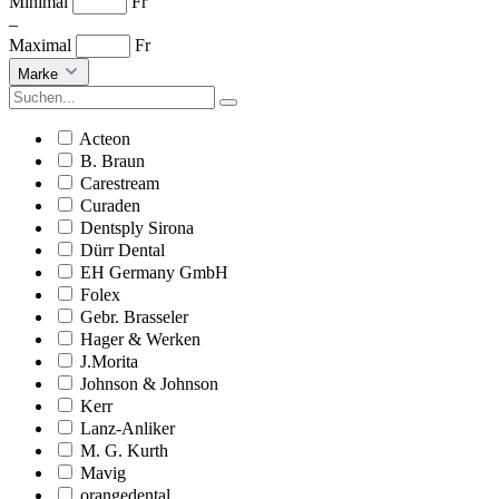
Minimal
Fr
–
Maximal
Fr
Marke
Acteon
B. Braun
Carestream
Curaden
Dentsply Sirona
Dürr Dental
EH Germany GmbH
Folex
Gebr. Brasseler
Hager & Werken
J.Morita
Johnson & Johnson
Kerr
Lanz-Anliker
M. G. Kurth
Mavig
orangedental