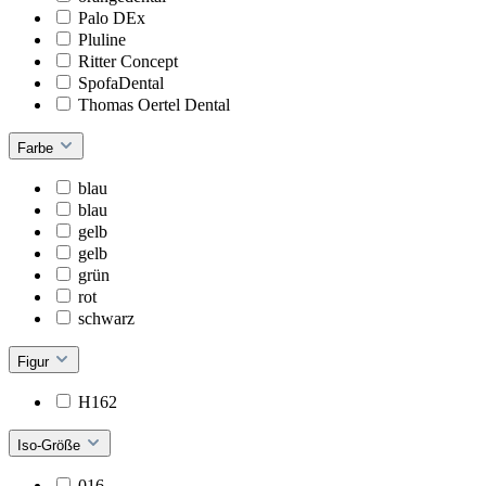
Palo DEx
Pluline
Ritter Concept
SpofaDental
Thomas Oertel Dental
Farbe
blau
blau
gelb
gelb
grün
rot
schwarz
Figur
H162
Iso-Größe
016