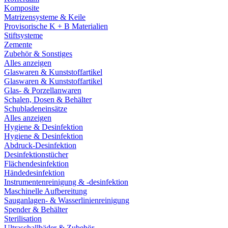
Komposite
Matrizensysteme & Keile
Provisorische K + B Materialien
Stiftsysteme
Zemente
Zubehör & Sonstiges
Alles anzeigen
Glaswaren & Kunststoffartikel
Glaswaren & Kunststoffartikel
Glas- & Porzellanwaren
Schalen, Dosen & Behälter
Schubladeneinsätze
Alles anzeigen
Hygiene & Desinfektion
Hygiene & Desinfektion
Abdruck-Desinfektion
Desinfektionstücher
Flächendesinfektion
Händedesinfektion
Instrumentenreinigung & -desinfektion
Maschinelle Aufbereitung
Sauganlagen- & Wasserlinienreinigung
Spender & Behälter
Sterilisation
Ultraschallbäder & Zubehör