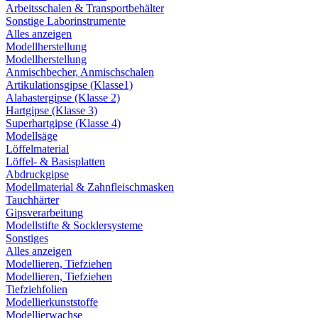
Arbeitsschalen & Transportbehälter
Sonstige Laborinstrumente
Alles anzeigen
Modellherstellung
Modellherstellung
Anmischbecher, Anmischschalen
Artikulationsgipse (Klasse1)
Alabastergipse (Klasse 2)
Hartgipse (Klasse 3)
Superhartgipse (Klasse 4)
Modellsäge
Löffelmaterial
Löffel- & Basisplatten
Abdruckgipse
Modellmaterial & Zahnfleischmasken
Tauchhärter
Gipsverarbeitung
Modellstifte & Socklersysteme
Sonstiges
Alles anzeigen
Modellieren, Tiefziehen
Modellieren, Tiefziehen
Tiefziehfolien
Modellierkunststoffe
Modellierwachse