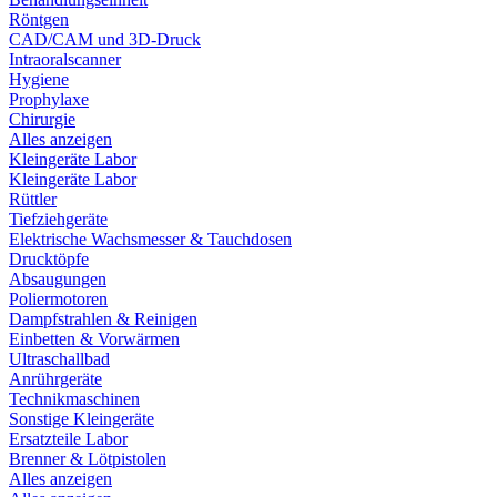
Röntgen
CAD/CAM und 3D-Druck
Intraoralscanner
Hygiene
Prophylaxe
Chirurgie
Alles anzeigen
Kleingeräte Labor
Kleingeräte Labor
Rüttler
Tiefziehgeräte
Elektrische Wachsmesser & Tauchdosen
Drucktöpfe
Absaugungen
Poliermotoren
Dampfstrahlen & Reinigen
Einbetten & Vorwärmen
Ultraschallbad
Anrührgeräte
Technikmaschinen
Sonstige Kleingeräte
Ersatzteile Labor
Brenner & Lötpistolen
Alles anzeigen