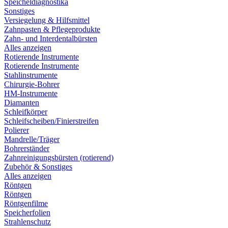
Speicheldiagnostika
Sonstiges
Versiegelung & Hilfsmittel
Zahnpasten & Pflegeprodukte
Zahn- und Interdentalbürsten
Alles anzeigen
Rotierende Instrumente
Rotierende Instrumente
Stahlinstrumente
Chirurgie-Bohrer
HM-Instrumente
Diamanten
Schleifkörper
Schleifscheiben/Finierstreifen
Polierer
Mandrelle/Träger
Bohrerständer
Zahnreinigungsbürsten (rotierend)
Zubehör & Sonstiges
Alles anzeigen
Röntgen
Röntgen
Röntgenfilme
Speicherfolien
Strahlenschutz