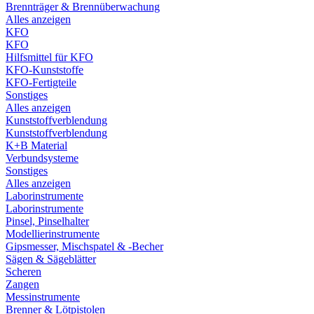
Brennträger & Brennüberwachung
Alles anzeigen
KFO
KFO
Hilfsmittel für KFO
KFO-Kunststoffe
KFO-Fertigteile
Sonstiges
Alles anzeigen
Kunststoffverblendung
Kunststoffverblendung
K+B Material
Verbundsysteme
Sonstiges
Alles anzeigen
Laborinstrumente
Laborinstrumente
Pinsel, Pinselhalter
Modellierinstrumente
Gipsmesser, Mischspatel & -Becher
Sägen & Sägeblätter
Scheren
Zangen
Messinstrumente
Brenner & Lötpistolen