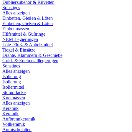
Dublierzubehör & Küvetten
Sonstiges
Alles anzeigen
Einbetten, Gießen & Löten
Einbetten, Gießen & Löten
Einbettmassen
Hilfsmittel & Gußringe
NEM-Legierungen
Lote, Fluß- & Abbeizmittel
Tiegel & Einsätze
Drähte, Klammern & Geschiebe
Gold- & Edelmetalllegierugen
Sonstiges
Alles anzeigen
Isolierung
Isolierung
Isoliermittel
Stumpflacke
Knetmassen
Alles anzeigen
Keramik
Keramik
Aufbrennkeramik
Vollkeramik
Anmischplatten