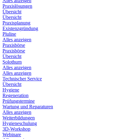
Alles anzeigen
Praxislösungen
Übersicht
Übersicht
Praxisplanung
Existenzgründung
Pluline
Alles anzeigen
Praxisbörse
Praxisbörse
Übersicht
Solothurn
Alles anzeigen
Alles anzeigen
Technischer Service
Übersicht
Hygiene
Regeneration
Prüfungstermine
Wartung und Reparaturen
Alles anzeigen
Weiterbildungen
Hygieneschulung
3D-Workshop
Webinare