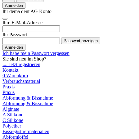
Anmelden
Ihr dema dent AG Konto
Ihre E-Mail-Adresse
Ihr Passwort
Passwort anzeigen
Anmelden
Ich habe mein Passwort vergessen
Sie sind neu im Shop?
→ Jetzt registrieren
Kontakt
0
Warenkorb
Verbrauchsmaterial
Praxis
Praxis
Abformung & Bissnahme
Abformung & Bissnahme
Alginate
A Silikone
C Silikone
Polyether
Bissregistriermaterialien
Abformlöffel