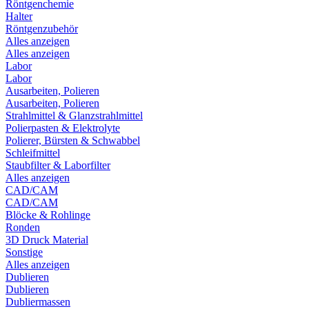
Röntgenchemie
Halter
Röntgenzubehör
Alles anzeigen
Alles anzeigen
Labor
Labor
Ausarbeiten, Polieren
Ausarbeiten, Polieren
Strahlmittel & Glanzstrahlmittel
Polierpasten & Elektrolyte
Polierer, Bürsten & Schwabbel
Schleifmittel
Staubfilter & Laborfilter
Alles anzeigen
CAD/CAM
CAD/CAM
Blöcke & Rohlinge
Ronden
3D Druck Material
Sonstige
Alles anzeigen
Dublieren
Dublieren
Dubliermassen