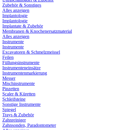
Zubehör & Sonstiges
Alles anzeigen
Implantologie
Implantologie
Implantate & Zubehör
Membranen & Knochenersatzmaterial
Alles anzeigen
Instrumente
Instrumente
Excavatoren & Schmelzmeissel
Feilen
Füllungsinstrumente
Instrumenteneinsätze
Instrumentenmarkierung
Messer
Mischinstrumente
Pinzetten
Scaler & Küretten
Schleifsteine
Sonstige Instrumente
Spiegel
Trays & Zubehör
Zahnreiniger
Zahnsonden, Paradontometer