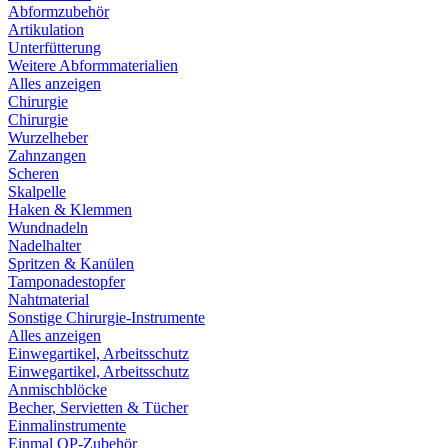
Abformzubehör
Artikulation
Unterfütterung
Weitere Abformmaterialien
Alles anzeigen
Chirurgie
Chirurgie
Wurzelheber
Zahnzangen
Scheren
Skalpelle
Haken & Klemmen
Wundnadeln
Nadelhalter
Spritzen & Kanülen
Tamponadestopfer
Nahtmaterial
Sonstige Chirurgie-Instrumente
Alles anzeigen
Einwegartikel, Arbeitsschutz
Einwegartikel, Arbeitsschutz
Anmischblöcke
Becher, Servietten & Tücher
Einmalinstrumente
Einmal OP-Zubehör