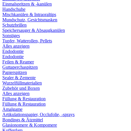
Einmalspritzen & -kanülen
Handschuhe
Mischkanülen & Intraoraltips
Mundschutz, Gesichtsmasken
Schutzbrillen
Speichersauger & Absaugkanülen
Sonstiges
Tupfer, Watterollen, Pellets
Alles anzeigen
Endodontie
Endodontie
Feilen & Reamer
Guttaperchaspitzen
Papierspitzen
Sealer & Zemente
Wurzelfüllmaterialien
Zubehör und Boxen
Alles anzeigen
Füllung & Restauration
Füllung & Restauration
Amalgame
Artikulationspapier, Occlufolie, -sprays
Bondings & Ätzmittel
Glasionomere & Kompomere
Kofferdam