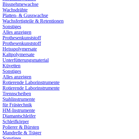
Bissnehmewachse
Wachsdrähte
Platten- & Gusswachse
Wachsfertigteile & Retentionen
Sonstiges
Alles anzeigen
Prothesenkunststoff
Prothesenkunststoff
Heisspolymersate
Kaltpolymersate
Unterfütterungsmaterial
Küvetten
Sonstiges
Alles anzeigen
Rotierende Laborinstrumente
Rotierende Laborinstrumente
Trennscheiben
Stahlinstrumente
für Frästechnik
HM-Instrumente
Diamantschleifer
Schleifkörper
Polierer & Bürsten
Mandrelle & Träger
Sonstiges