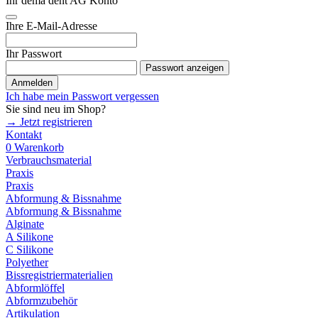
Ihr dema dent AG Konto
Ihre E-Mail-Adresse
Ihr Passwort
Passwort anzeigen
Anmelden
Ich habe mein Passwort vergessen
Sie sind neu im Shop?
→ Jetzt registrieren
Kontakt
0
Warenkorb
Verbrauchsmaterial
Praxis
Praxis
Abformung & Bissnahme
Abformung & Bissnahme
Alginate
A Silikone
C Silikone
Polyether
Bissregistriermaterialien
Abformlöffel
Abformzubehör
Artikulation