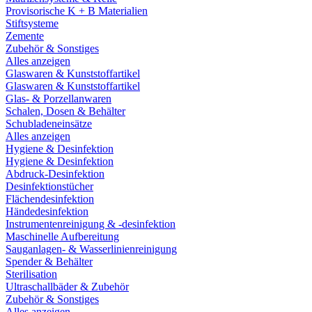
Provisorische K + B Materialien
Stiftsysteme
Zemente
Zubehör & Sonstiges
Alles anzeigen
Glaswaren & Kunststoffartikel
Glaswaren & Kunststoffartikel
Glas- & Porzellanwaren
Schalen, Dosen & Behälter
Schubladeneinsätze
Alles anzeigen
Hygiene & Desinfektion
Hygiene & Desinfektion
Abdruck-Desinfektion
Desinfektionstücher
Flächendesinfektion
Händedesinfektion
Instrumentenreinigung & -desinfektion
Maschinelle Aufbereitung
Sauganlagen- & Wasserlinienreinigung
Spender & Behälter
Sterilisation
Ultraschallbäder & Zubehör
Zubehör & Sonstiges
Alles anzeigen