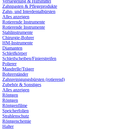
Versiegelung & Hilfsmittel
Zahnpasten & Pflegeprodukte
Zahn- und Interdentalbürsten
Alles anzeigen
Rotierende Instrumente
Rotierende Instrumente
Stahlinstrumente
Chirurgie-Bohrer
HM-Instrumente
Diamanten
Schleifkörper
Schleifscheiben/Finierstreifen
Polierer
Mandrelle/Träger
Bohrerständer
Zahnreinigungsbürsten (rotierend)
Zubehör & Sonstiges
Alles anzeigen
Röntgen
Röntgen
Röntgenfilme
Speicherfolien
Strahlenschutz
Röntgenchemie
Halter