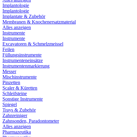
Implantologie
Implantologie
Implantate & Zubehör
Membranen & Knochenersatzmaterial
Alles anzeigen
Instrumente
Instrumente
Excavatoren & Schmelzmeissel
Feilen
Füllungsinstrumente
Instrumenteneinsätze
Instrumentenmarkierung
Messer
Mischinstrumente
Pinzetten
Scaler & Küretten
Schleifsteine
Sonstige Instrumente
Spiegel
Trays & Zubehör
Zahnreiniger
Zahnsonden, Paradontometer
Alles anzeigen
Pharmazeutika