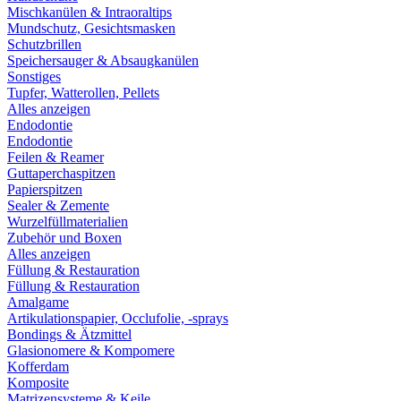
Mischkanülen & Intraoraltips
Mundschutz, Gesichtsmasken
Schutzbrillen
Speichersauger & Absaugkanülen
Sonstiges
Tupfer, Watterollen, Pellets
Alles anzeigen
Endodontie
Endodontie
Feilen & Reamer
Guttaperchaspitzen
Papierspitzen
Sealer & Zemente
Wurzelfüllmaterialien
Zubehör und Boxen
Alles anzeigen
Füllung & Restauration
Füllung & Restauration
Amalgame
Artikulationspapier, Occlufolie, -sprays
Bondings & Ätzmittel
Glasionomere & Kompomere
Kofferdam
Komposite
Matrizensysteme & Keile