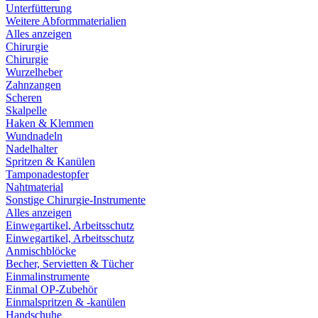
Unterfütterung
Weitere Abformmaterialien
Alles anzeigen
Chirurgie
Chirurgie
Wurzelheber
Zahnzangen
Scheren
Skalpelle
Haken & Klemmen
Wundnadeln
Nadelhalter
Spritzen & Kanülen
Tamponadestopfer
Nahtmaterial
Sonstige Chirurgie-Instrumente
Alles anzeigen
Einwegartikel, Arbeitsschutz
Einwegartikel, Arbeitsschutz
Anmischblöcke
Becher, Servietten & Tücher
Einmalinstrumente
Einmal OP-Zubehör
Einmalspritzen & -kanülen
Handschuhe