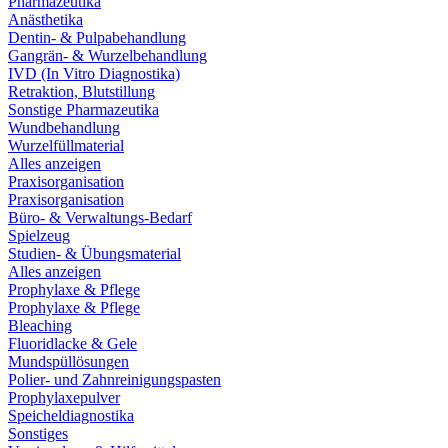
Pharmazeutika
Anästhetika
Dentin- & Pulpabehandlung
Gangrän- & Wurzelbehandlung
IVD (In Vitro Diagnostika)
Retraktion, Blutstillung
Sonstige Pharmazeutika
Wundbehandlung
Wurzelfüllmaterial
Alles anzeigen
Praxisorganisation
Praxisorganisation
Büro- & Verwaltungs-Bedarf
Spielzeug
Studien- & Übungsmaterial
Alles anzeigen
Prophylaxe & Pflege
Prophylaxe & Pflege
Bleaching
Fluoridlacke & Gele
Mundspüllösungen
Polier- und Zahnreinigungspasten
Prophylaxepulver
Speicheldiagnostika
Sonstiges