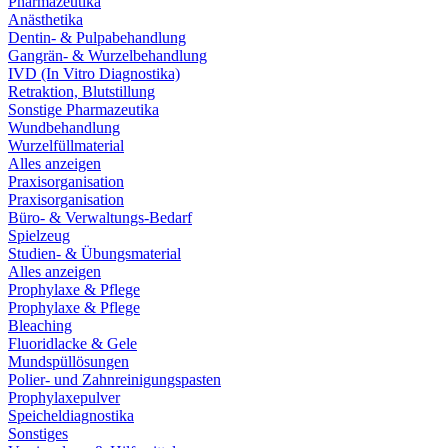
Pharmazeutika
Anästhetika
Dentin- & Pulpabehandlung
Gangrän- & Wurzelbehandlung
IVD (In Vitro Diagnostika)
Retraktion, Blutstillung
Sonstige Pharmazeutika
Wundbehandlung
Wurzelfüllmaterial
Alles anzeigen
Praxisorganisation
Praxisorganisation
Büro- & Verwaltungs-Bedarf
Spielzeug
Studien- & Übungsmaterial
Alles anzeigen
Prophylaxe & Pflege
Prophylaxe & Pflege
Bleaching
Fluoridlacke & Gele
Mundspüllösungen
Polier- und Zahnreinigungspasten
Prophylaxepulver
Speicheldiagnostika
Sonstiges