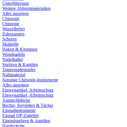
Unterfütterung
Weitere Abformmaterialien
Alles anzeigen
Chirurgie
Chirurgie
Wurzelheber
Zahnzangen
Scheren
Skalpelle
Haken & Klemmen
Wundnadeln
Nadelhalter
Spritzen & Kanülen
Tamponadestopfer
Nahtmaterial
Sonstige Chirurgie-Instrumente
Alles anzeigen
Einwegartikel, Arbeitsschutz
Einwegartikel, Arbeitsschutz
Anmischblöcke
Becher, Servietten & Tücher
Einmalinstrumente
Einmal OP-Zubehör
Einmalspritzen & -kanülen
Handschuhe