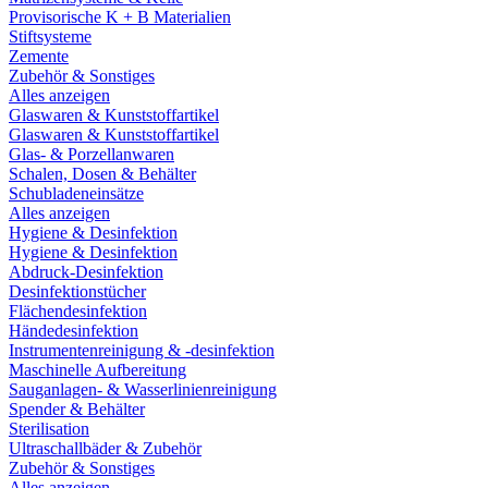
Provisorische K + B Materialien
Stiftsysteme
Zemente
Zubehör & Sonstiges
Alles anzeigen
Glaswaren & Kunststoffartikel
Glaswaren & Kunststoffartikel
Glas- & Porzellanwaren
Schalen, Dosen & Behälter
Schubladeneinsätze
Alles anzeigen
Hygiene & Desinfektion
Hygiene & Desinfektion
Abdruck-Desinfektion
Desinfektionstücher
Flächendesinfektion
Händedesinfektion
Instrumentenreinigung & -desinfektion
Maschinelle Aufbereitung
Sauganlagen- & Wasserlinienreinigung
Spender & Behälter
Sterilisation
Ultraschallbäder & Zubehör
Zubehör & Sonstiges
Alles anzeigen