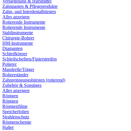
Versiegelung & Hilfsmittel
Zahnpasten & Pflegeprodukte
Zahn- und Interdentalbürsten
Alles anzeigen
Rotierende Instrumente
Rotierende Instrumente
Stahlinstrumente
Chirurgie-Bohrer
HM-Instrumente
Diamanten
Schleifkörper
Schleifscheiben/Finierstreifen
Polierer
Mandrelle/Träger
Bohrerständer
Zahnreinigungsbürsten (rotierend)
Zubehör & Sonstiges
Alles anzeigen
Röntgen
Röntgen
Röntgenfilme
Speicherfolien
Strahlenschutz
Röntgenchemie
Halter