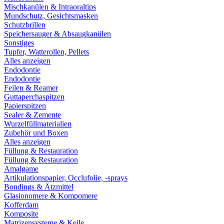
Mischkanülen & Intraoraltips
Mundschutz, Gesichtsmasken
Schutzbrillen
Speichersauger & Absaugkanülen
Sonstiges
Tupfer, Watterollen, Pellets
Alles anzeigen
Endodontie
Endodontie
Feilen & Reamer
Guttaperchaspitzen
Papierspitzen
Sealer & Zemente
Wurzelfüllmaterialien
Zubehör und Boxen
Alles anzeigen
Füllung & Restauration
Füllung & Restauration
Amalgame
Artikulationspapier, Occlufolie, -sprays
Bondings & Ätzmittel
Glasionomere & Kompomere
Kofferdam
Komposite
Matrizensysteme & Keile