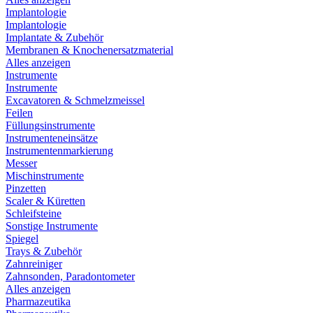
Implantologie
Implantologie
Implantate & Zubehör
Membranen & Knochenersatzmaterial
Alles anzeigen
Instrumente
Instrumente
Excavatoren & Schmelzmeissel
Feilen
Füllungsinstrumente
Instrumenteneinsätze
Instrumentenmarkierung
Messer
Mischinstrumente
Pinzetten
Scaler & Küretten
Schleifsteine
Sonstige Instrumente
Spiegel
Trays & Zubehör
Zahnreiniger
Zahnsonden, Paradontometer
Alles anzeigen
Pharmazeutika