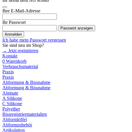
Ihr dema dent AG Konto
Ihre E-Mail-Adresse
Ihr Passwort
Passwort anzeigen
Anmelden
Ich habe mein Passwort vergessen
Sie sind neu im Shop?
→ Jetzt registrieren
Kontakt
0
Warenkorb
Verbrauchsmaterial
Praxis
Praxis
Abformung & Bissnahme
Abformung & Bissnahme
Alginate
A Silikone
C Silikone
Polyether
Bissregistriermaterialien
Abformlöffel
Abformzubehör
Artikulation