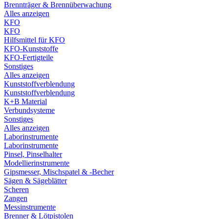
Brennträger & Brennüberwachung
Alles anzeigen
KFO
KFO
Hilfsmittel für KFO
KFO-Kunststoffe
KFO-Fertigteile
Sonstiges
Alles anzeigen
Kunststoffverblendung
Kunststoffverblendung
K+B Material
Verbundsysteme
Sonstiges
Alles anzeigen
Laborinstrumente
Laborinstrumente
Pinsel, Pinselhalter
Modellierinstrumente
Gipsmesser, Mischspatel & -Becher
Sägen & Sägeblätter
Scheren
Zangen
Messinstrumente
Brenner & Lötpistolen