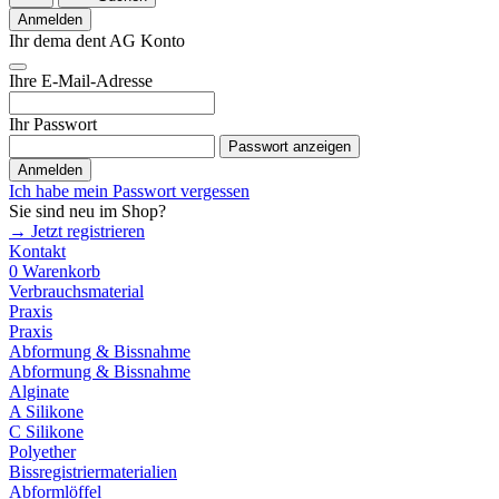
Anmelden
Ihr dema dent AG Konto
Ihre E-Mail-Adresse
Ihr Passwort
Passwort anzeigen
Anmelden
Ich habe mein Passwort vergessen
Sie sind neu im Shop?
→ Jetzt registrieren
Kontakt
0
Warenkorb
Verbrauchsmaterial
Praxis
Praxis
Abformung & Bissnahme
Abformung & Bissnahme
Alginate
A Silikone
C Silikone
Polyether
Bissregistriermaterialien
Abformlöffel