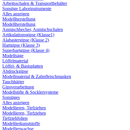
Arbeitsschalen & Transportbehälter
Sonstige Laborinstrumente
Alles anzeigen
Modellherstellung
Modellherstellung
Anmischbecher, Anmischschalen
Artikulationsgipse (Klasse1)
Alabastergipse (Klasse 2)
Hartgipse (Klasse 3)
Superhartgipse (Klasse 4)
Modellsäge
Löffelmaterial
Löffel- & Basisplatten
Abdruckgipse
Modellmaterial & Zahnfleischmasken
Tauchhärter
Gipsverarbeitung
Modellstifte & Socklersysteme
Sonstiges
Alles anzeigen
Modellieren, Tiefziehen
Modellieren, Tiefziehen
Tiefziehfolien
Modellierkunststoffe
Modellierwachse