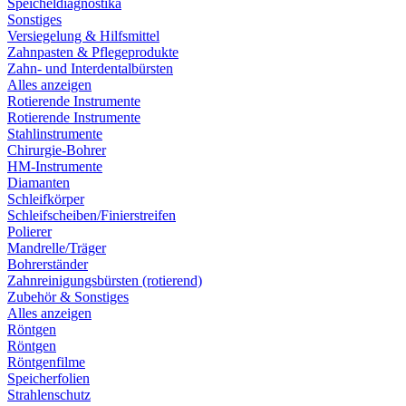
Speicheldiagnostika
Sonstiges
Versiegelung & Hilfsmittel
Zahnpasten & Pflegeprodukte
Zahn- und Interdentalbürsten
Alles anzeigen
Rotierende Instrumente
Rotierende Instrumente
Stahlinstrumente
Chirurgie-Bohrer
HM-Instrumente
Diamanten
Schleifkörper
Schleifscheiben/Finierstreifen
Polierer
Mandrelle/Träger
Bohrerständer
Zahnreinigungsbürsten (rotierend)
Zubehör & Sonstiges
Alles anzeigen
Röntgen
Röntgen
Röntgenfilme
Speicherfolien
Strahlenschutz