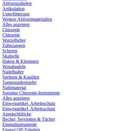
Abformzubehör
Artikulation
Unterfütterung
Weitere Abformmaterialien
Alles anzeigen
Chirurgie
Chirurgie
Wurzelheber
Zahnzangen
Scheren
Skalpelle
Haken & Klemmen
Wundnadeln
Nadelhalter
Spritzen & Kanülen
Tamponadestopfer
Nahtmaterial
Sonstige Chirurgie-Instrumente
Alles anzeigen
Einwegartikel, Arbeitsschutz
Einwegartikel, Arbeitsschutz
Anmischblöcke
Becher, Servietten & Tücher
Einmalinstrumente
Einmal OP-Zubehör