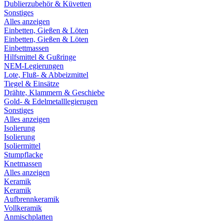
Dublierzubehör & Küvetten
Sonstiges
Alles anzeigen
Einbetten, Gießen & Löten
Einbetten, Gießen & Löten
Einbettmassen
Hilfsmittel & Gußringe
NEM-Legierungen
Lote, Fluß- & Abbeizmittel
Tiegel & Einsätze
Drähte, Klammern & Geschiebe
Gold- & Edelmetalllegierugen
Sonstiges
Alles anzeigen
Isolierung
Isolierung
Isoliermittel
Stumpflacke
Knetmassen
Alles anzeigen
Keramik
Keramik
Aufbrennkeramik
Vollkeramik
Anmischplatten