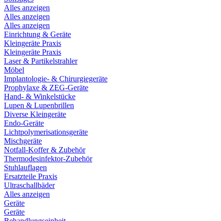
Alles anzeigen
Alles anzeigen
Alles anzeigen
Einrichtung & Geräte
Kleingeräte Praxis
Kleingeräte Praxis
Laser & Partikelstrahler
Möbel
Implantologie- & Chirurgiegeräte
Prophylaxe & ZEG-Geräte
Hand- & Winkelstücke
Lupen & Lupenbrillen
Diverse Kleingeräte
Endo-Geräte
Lichtpolymerisationsgeräte
Mischgeräte
Notfall-Koffer & Zubehör
Thermodesinfektor-Zubehör
Stuhlauflagen
Ersatzteile Praxis
Ultraschallbäder
Alles anzeigen
Geräte
Geräte
Behandlungseinheit