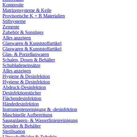
Komposite
Matrizensysteme & Keile
Provisorische K + B Materialien
Stiftsysteme
Zemente
Zubehör & Sonstiges
Alles anzeigen
Glaswaren & Kunststoffartikel
Glaswaren & Kunststoffartikel
Glas- & Porzellanwaren
Schalen, Dosen & Behälter
Schubladeneinsätze
Alles anzeigen
Hygiene & Desinfektion
Hygiene & Desinfektion
Abdruck-Desinfektion
Desinfektionstücher
Flächendesinfektion
Händedesinfektion
Instrumentenreinigung & -desinfektion
Maschinelle Aufbereitung
Sauganlagen- & Wasserlinienreinigung
Spender & Behälter
Sterilisation
Ultraschallbäder & Zubehör