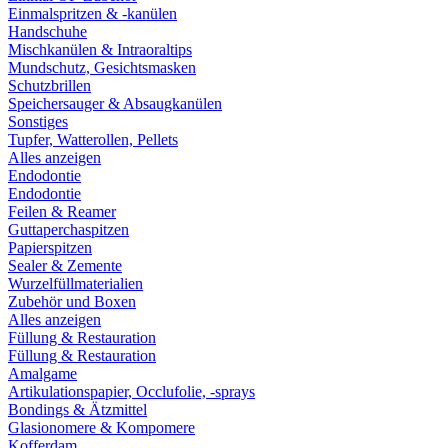
Einmalspritzen & -kanülen
Handschuhe
Mischkanülen & Intraoraltips
Mundschutz, Gesichtsmasken
Schutzbrillen
Speichersauger & Absaugkanülen
Sonstiges
Tupfer, Watterollen, Pellets
Alles anzeigen
Endodontie
Endodontie
Feilen & Reamer
Guttaperchaspitzen
Papierspitzen
Sealer & Zemente
Wurzelfüllmaterialien
Zubehör und Boxen
Alles anzeigen
Füllung & Restauration
Füllung & Restauration
Amalgame
Artikulationspapier, Occlufolie, -sprays
Bondings & Ätzmittel
Glasionomere & Kompomere
Kofferdam