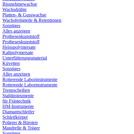
Bissnehmewachse
Wachsdrähte
Platten- & Gusswachse
Wachsfertigteile & Retentionen
Sonstiges
Alles anzeigen
Prothesenkunststoff
Prothesenkunststoff
Heisspolymersate
Kaltpolymersate
Unterfütterungsmaterial
Küvetten
Sonstiges
Alles anzeigen
Rotierende Laborinstrumente
Rotierende Laborinstrumente
Trennscheiben
Stahlinstrumente
für Frästechnik
HM-Instrumente
Diamantschleifer
Schleifkörper
Polierer & Bürsten
Mandrelle & Träger
Sonstiges