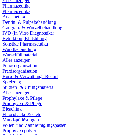
Alles anzeigen
Pharmazeutika
Pharmazeutika
Anästhetika
Dentin- & Pulpabehandlung
Gangrän- & Wurzelbehandlung
IVD (In Vitro Diagnostika)
Retraktion, Blutstillung
Sonstige Pharmazeutika
Wundbehandlung
Wurzelfüllmaterial
Alles anzeigen
Praxisorganisation
Praxisorganisation
Büro- & Verwaltungs-Bedarf
Spielzeug
Studien- & Übungsmaterial
Alles anzeigen
Prophylaxe & Pflege
Prophylaxe & Pflege
Bleaching
Fluoridlacke & Gele
Mundspüllösungen
Polier- und Zahnreinigungspasten
Prophylaxepulver