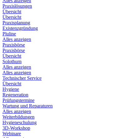
Alles anzeigen
Praxislösungen
Übersicht
Übersicht
Praxisplanung
Existenzgründung
Pluline
Alles anzeigen
Praxisbörse
Praxisbörse
Übersicht
Solothurn
Alles anzeigen
Alles anzeigen
Technischer Service
Übersicht
Hygiene
Regeneration
Prüfungstermine
Wartung und Reparaturen
Alles anzeigen
Weiterbildungen
Hygieneschulung
3D-Workshop
Webinare