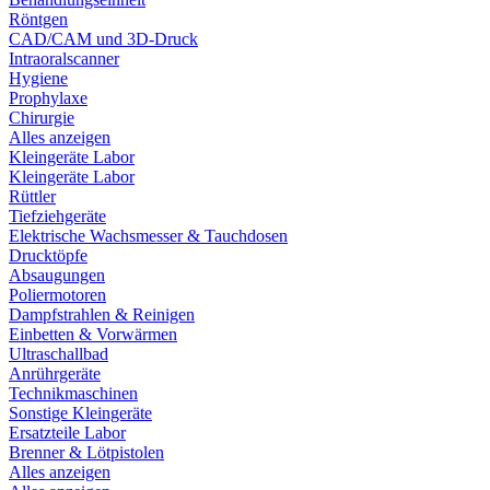
Röntgen
CAD/CAM und 3D-Druck
Intraoralscanner
Hygiene
Prophylaxe
Chirurgie
Alles anzeigen
Kleingeräte Labor
Kleingeräte Labor
Rüttler
Tiefziehgeräte
Elektrische Wachsmesser & Tauchdosen
Drucktöpfe
Absaugungen
Poliermotoren
Dampfstrahlen & Reinigen
Einbetten & Vorwärmen
Ultraschallbad
Anrührgeräte
Technikmaschinen
Sonstige Kleingeräte
Ersatzteile Labor
Brenner & Lötpistolen
Alles anzeigen