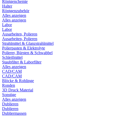
Röntgenchemie
Halter
Röntgenzubehör
Alles anzeigen
Alles anzeigen
Labor
Labor
Ausarbeiten, Polieren
Ausarbeiten, Polieren
Strahlmittel & Glanzstrahlmittel
Polierpasten & Elektrolyte
Polierer, Bürsten & Schwabbel
Schleifmittel
Staubfilter & Laborfilter
Alles anzeigen
CAD/CAM
CAD/CAM
Blöcke & Rohlinge
Ronden
3D Druck Material
Sonstige
Alles anzeigen
Dublieren
Dublieren
Dubliermassen