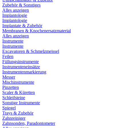
Zubehör & Sonstiges
Alles anzeigen
Implantologie
Implantologie
Implantate & Zubehör
Membranen & Knochenersatzmaterial
Alles anzeigen
Instrumente
Instrumente
Excavatoren & Schmelzmeissel
Feilen
Füllungsinstrumente
Instrumenteneinsätze
Instrumentenmarkierung
Messer
Mischinstrumente
Pinzetten
Scaler & Küretten
Schleifsteine
Sonstige Instrumente
Spiegel
Trays & Zubehör
Zahnreiniger
Zahnsonden, Paradontometer