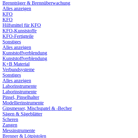
Brennträger & Brennüberwachung
Alles anzeigen
KFO
KFO
Hilfsmittel für KFO
KFO-Kunststoffe
KFO-Fertigteile
Sonstiges
Alles anzeigen
Kunststoffverblendung
Kunststoffverblendung
K+B Material
Verbundsysteme
Sonstiges
Alles anzeigen
Laborinstrumente
Laborinstrumente
Pinsel, Pinselhalter
Modellierinstrumente
Gipsmesser, Mischspatel & -Becher
Sägen & Sägeblätter
Scheren
Zangen
Messinstrumente
Brenner & Lötpistolen