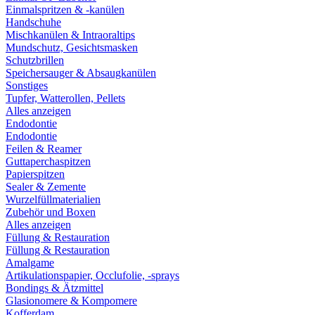
Einmalspritzen & -kanülen
Handschuhe
Mischkanülen & Intraoraltips
Mundschutz, Gesichtsmasken
Schutzbrillen
Speichersauger & Absaugkanülen
Sonstiges
Tupfer, Watterollen, Pellets
Alles anzeigen
Endodontie
Endodontie
Feilen & Reamer
Guttaperchaspitzen
Papierspitzen
Sealer & Zemente
Wurzelfüllmaterialien
Zubehör und Boxen
Alles anzeigen
Füllung & Restauration
Füllung & Restauration
Amalgame
Artikulationspapier, Occlufolie, -sprays
Bondings & Ätzmittel
Glasionomere & Kompomere
Kofferdam