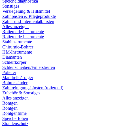
Speicheldiagnostika
Sonstiges
Versiegelung & Hilfsmittel
Zahnpasten & Pflegeprodukte
Zahn- und Interdentalbürsten
Alles anzeigen
Rotierende Instrumente
Rotierende Instrumente
Stahlinstrumente
Chirurgie-Bohrer
HM-Instrumente
Diamanten
Schleifkörper
Schleifscheiben/Finierstreifen
Polierer
Mandrelle/Träger
Bohrerständer
Zahnreinigungsbürsten (rotierend)
Zubehör & Sonstiges
Alles anzeigen
Röntgen
Röntgen
Röntgenfilme
Speicherfolien
Strahlenschutz