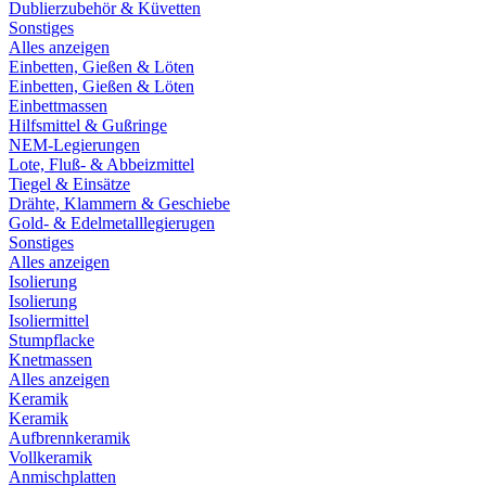
Dublierzubehör & Küvetten
Sonstiges
Alles anzeigen
Einbetten, Gießen & Löten
Einbetten, Gießen & Löten
Einbettmassen
Hilfsmittel & Gußringe
NEM-Legierungen
Lote, Fluß- & Abbeizmittel
Tiegel & Einsätze
Drähte, Klammern & Geschiebe
Gold- & Edelmetalllegierugen
Sonstiges
Alles anzeigen
Isolierung
Isolierung
Isoliermittel
Stumpflacke
Knetmassen
Alles anzeigen
Keramik
Keramik
Aufbrennkeramik
Vollkeramik
Anmischplatten