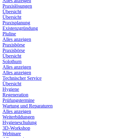
Alles anzeigen
Praxislösungen
Übersicht
Übersicht
Praxisplanung
Existenzgründung
Pluline
Alles anzeigen
Praxisbörse
Praxisbörse
Übersicht
Solothurn
Alles anzeigen
Alles anzeigen
Technischer Service
Übersicht
Hygiene
Regeneration
Prüfungstermine
Wartung und Reparaturen
Alles anzeigen
Weiterbildungen
Hygieneschulung
3D-Workshop
Webinare