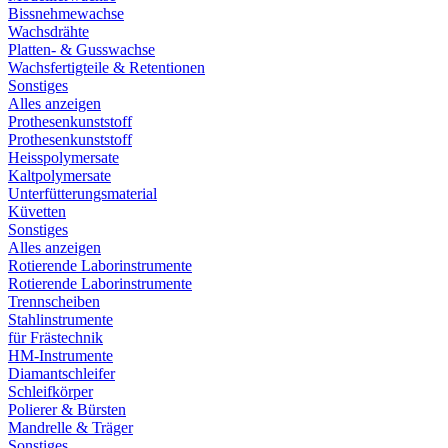
Bissnehmewachse
Wachsdrähte
Platten- & Gusswachse
Wachsfertigteile & Retentionen
Sonstiges
Alles anzeigen
Prothesenkunststoff
Prothesenkunststoff
Heisspolymersate
Kaltpolymersate
Unterfütterungsmaterial
Küvetten
Sonstiges
Alles anzeigen
Rotierende Laborinstrumente
Rotierende Laborinstrumente
Trennscheiben
Stahlinstrumente
für Frästechnik
HM-Instrumente
Diamantschleifer
Schleifkörper
Polierer & Bürsten
Mandrelle & Träger
Sonstiges