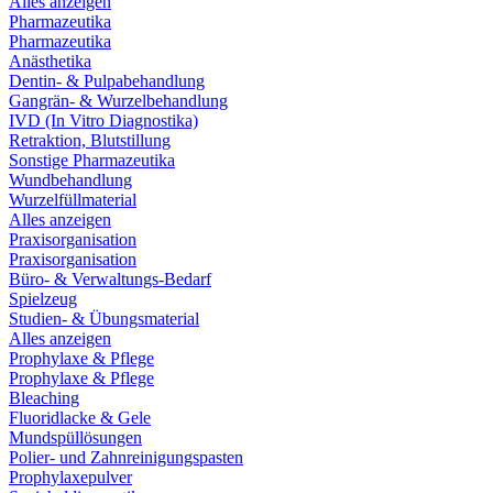
Alles anzeigen
Pharmazeutika
Pharmazeutika
Anästhetika
Dentin- & Pulpabehandlung
Gangrän- & Wurzelbehandlung
IVD (In Vitro Diagnostika)
Retraktion, Blutstillung
Sonstige Pharmazeutika
Wundbehandlung
Wurzelfüllmaterial
Alles anzeigen
Praxisorganisation
Praxisorganisation
Büro- & Verwaltungs-Bedarf
Spielzeug
Studien- & Übungsmaterial
Alles anzeigen
Prophylaxe & Pflege
Prophylaxe & Pflege
Bleaching
Fluoridlacke & Gele
Mundspüllösungen
Polier- und Zahnreinigungspasten
Prophylaxepulver