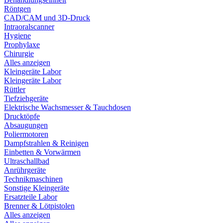
Röntgen
CAD/CAM und 3D-Druck
Intraoralscanner
Hygiene
Prophylaxe
Chirurgie
Alles anzeigen
Kleingeräte Labor
Kleingeräte Labor
Rüttler
Tiefziehgeräte
Elektrische Wachsmesser & Tauchdosen
Drucktöpfe
Absaugungen
Poliermotoren
Dampfstrahlen & Reinigen
Einbetten & Vorwärmen
Ultraschallbad
Anrührgeräte
Technikmaschinen
Sonstige Kleingeräte
Ersatzteile Labor
Brenner & Lötpistolen
Alles anzeigen