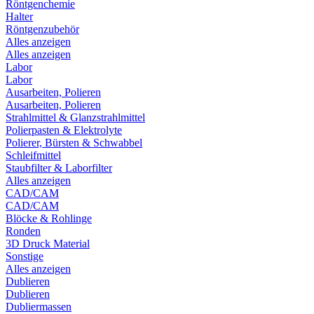
Röntgenchemie
Halter
Röntgenzubehör
Alles anzeigen
Alles anzeigen
Labor
Labor
Ausarbeiten, Polieren
Ausarbeiten, Polieren
Strahlmittel & Glanzstrahlmittel
Polierpasten & Elektrolyte
Polierer, Bürsten & Schwabbel
Schleifmittel
Staubfilter & Laborfilter
Alles anzeigen
CAD/CAM
CAD/CAM
Blöcke & Rohlinge
Ronden
3D Druck Material
Sonstige
Alles anzeigen
Dublieren
Dublieren
Dubliermassen