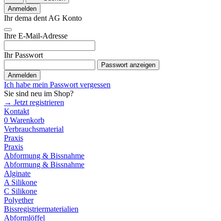
Anmelden
Ihr dema dent AG Konto
Ihre E-Mail-Adresse
Ihr Passwort
Passwort anzeigen
Anmelden
Ich habe mein Passwort vergessen
Sie sind neu im Shop?
→ Jetzt registrieren
Kontakt
0
Warenkorb
Verbrauchsmaterial
Praxis
Praxis
Abformung & Bissnahme
Abformung & Bissnahme
Alginate
A Silikone
C Silikone
Polyether
Bissregistriermaterialien
Abformlöffel