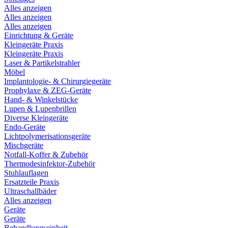
Alles anzeigen
Alles anzeigen
Alles anzeigen
Einrichtung & Geräte
Kleingeräte Praxis
Kleingeräte Praxis
Laser & Partikelstrahler
Möbel
Implantologie- & Chirurgiegeräte
Prophylaxe & ZEG-Geräte
Hand- & Winkelstücke
Lupen & Lupenbrillen
Diverse Kleingeräte
Endo-Geräte
Lichtpolymerisationsgeräte
Mischgeräte
Notfall-Koffer & Zubehör
Thermodesinfektor-Zubehör
Stuhlauflagen
Ersatzteile Praxis
Ultraschallbäder
Alles anzeigen
Geräte
Geräte
Behandlungseinheit