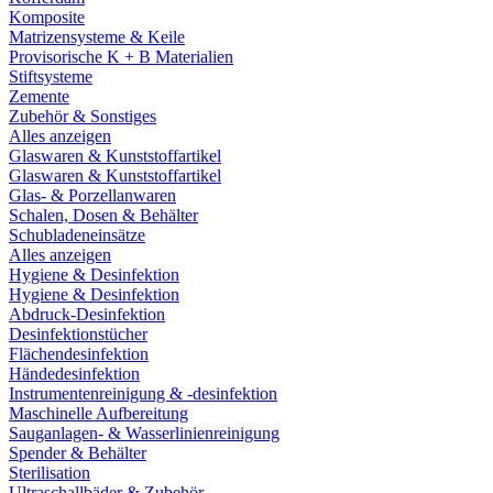
Komposite
Matrizensysteme & Keile
Provisorische K + B Materialien
Stiftsysteme
Zemente
Zubehör & Sonstiges
Alles anzeigen
Glaswaren & Kunststoffartikel
Glaswaren & Kunststoffartikel
Glas- & Porzellanwaren
Schalen, Dosen & Behälter
Schubladeneinsätze
Alles anzeigen
Hygiene & Desinfektion
Hygiene & Desinfektion
Abdruck-Desinfektion
Desinfektionstücher
Flächendesinfektion
Händedesinfektion
Instrumentenreinigung & -desinfektion
Maschinelle Aufbereitung
Sauganlagen- & Wasserlinienreinigung
Spender & Behälter
Sterilisation
Ultraschallbäder & Zubehör