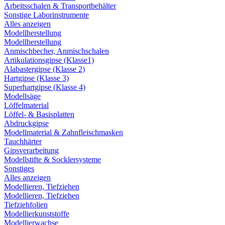
Arbeitsschalen & Transportbehälter
Sonstige Laborinstrumente
Alles anzeigen
Modellherstellung
Modellherstellung
Anmischbecher, Anmischschalen
Artikulationsgipse (Klasse1)
Alabastergipse (Klasse 2)
Hartgipse (Klasse 3)
Superhartgipse (Klasse 4)
Modellsäge
Löffelmaterial
Löffel- & Basisplatten
Abdruckgipse
Modellmaterial & Zahnfleischmasken
Tauchhärter
Gipsverarbeitung
Modellstifte & Socklersysteme
Sonstiges
Alles anzeigen
Modellieren, Tiefziehen
Modellieren, Tiefziehen
Tiefziehfolien
Modellierkunststoffe
Modellierwachse