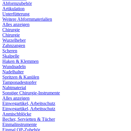
Abformzubehör
Artikulation
Unterfütterung
Weitere Abformmaterialien
Alles anzeigen
Chirurgie
Chirurgie
Wurzelheber
Zahnzangen
Scheren
Skalpelle
Haken & Klemmen
Wundnadeln
Nadelhalter
Spritzen & Kanülen
Tamponadestopfer
Nahtmaterial
Sonstige Chirurgie-Instrumente
Alles anzeigen
Einwegartikel, Arbeitsschutz
Einwegartikel, Arbeitsschutz
Anmischblöcke
Becher, Servietten & Tücher
Einmalinstrumente
Einmal OP-Zubehör