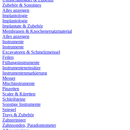
Zubehör & Sonstiges
Alles anzeigen
Implantologie
Implantologie
Implantate & Zubehör
Membranen & Knochenersatzmaterial
Alles anzeigen
Instrumente
Instrumente
Excavatoren & Schmelzmeissel
Feilen
Füllungsinstrumente
Instrumenteneinsätze
Instrumentenmarkierung
Messer
Mischinstrumente
Pinzetten
Scaler & Küretten
Schleifsteine
Sonstige Instrumente
Spiegel
Trays & Zubehör
Zahnreiniger
Zahnsonden, Paradontometer