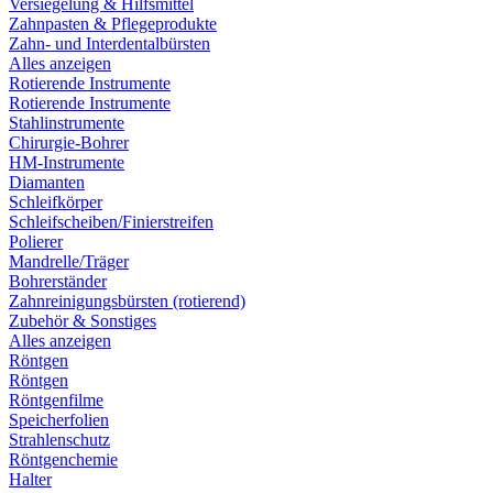
Versiegelung & Hilfsmittel
Zahnpasten & Pflegeprodukte
Zahn- und Interdentalbürsten
Alles anzeigen
Rotierende Instrumente
Rotierende Instrumente
Stahlinstrumente
Chirurgie-Bohrer
HM-Instrumente
Diamanten
Schleifkörper
Schleifscheiben/Finierstreifen
Polierer
Mandrelle/Träger
Bohrerständer
Zahnreinigungsbürsten (rotierend)
Zubehör & Sonstiges
Alles anzeigen
Röntgen
Röntgen
Röntgenfilme
Speicherfolien
Strahlenschutz
Röntgenchemie
Halter