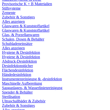
Provisorische K + B Materialien
Stiftsysteme
Zemente
Zubehör & Sonstiges
Alles anzeigen
Glaswaren & Kunststoffartikel
Glaswaren & Kunststoffartikel
Glas- & Porzellanwaren
Schalen, Dosen & Behälter
Schubladeneinsätze
Alles anzeigen
Hygiene & Desinfektion
Hygiene & Desinfektion
Abdruck-Desinfektion
Desinfektionstücher
Flächendesinfektion
Händedesinfektion
Instrumentenreinigung & -desinfektion
Maschinelle Aufbereitung
Sauganlagen- & Wasserlinienreinigung
Spender & Behälter
Sterilisation
Ultraschallbäder & Zubehör
Zubehör & Sonstiges
Alles anzeigen