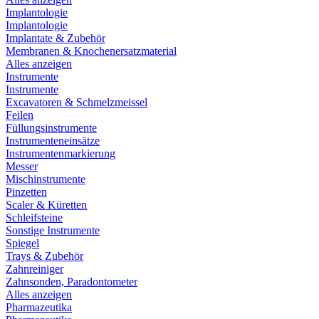
Implantologie
Implantologie
Implantate & Zubehör
Membranen & Knochenersatzmaterial
Alles anzeigen
Instrumente
Instrumente
Excavatoren & Schmelzmeissel
Feilen
Füllungsinstrumente
Instrumenteneinsätze
Instrumentenmarkierung
Messer
Mischinstrumente
Pinzetten
Scaler & Küretten
Schleifsteine
Sonstige Instrumente
Spiegel
Trays & Zubehör
Zahnreiniger
Zahnsonden, Paradontometer
Alles anzeigen
Pharmazeutika