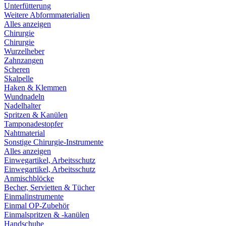
Unterfütterung
Weitere Abformmaterialien
Alles anzeigen
Chirurgie
Chirurgie
Wurzelheber
Zahnzangen
Scheren
Skalpelle
Haken & Klemmen
Wundnadeln
Nadelhalter
Spritzen & Kanülen
Tamponadestopfer
Nahtmaterial
Sonstige Chirurgie-Instrumente
Alles anzeigen
Einwegartikel, Arbeitsschutz
Einwegartikel, Arbeitsschutz
Anmischblöcke
Becher, Servietten & Tücher
Einmalinstrumente
Einmal OP-Zubehör
Einmalspritzen & -kanülen
Handschuhe