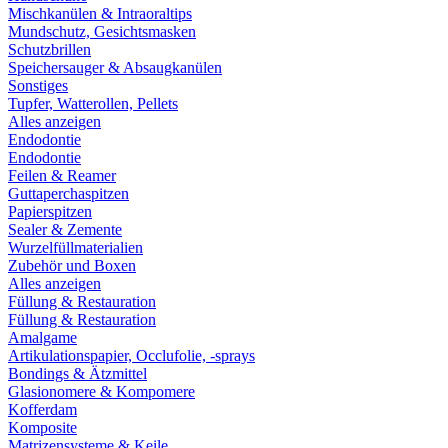
Mischkanülen & Intraoraltips
Mundschutz, Gesichtsmasken
Schutzbrillen
Speichersauger & Absaugkanülen
Sonstiges
Tupfer, Watterollen, Pellets
Alles anzeigen
Endodontie
Endodontie
Feilen & Reamer
Guttaperchaspitzen
Papierspitzen
Sealer & Zemente
Wurzelfüllmaterialien
Zubehör und Boxen
Alles anzeigen
Füllung & Restauration
Füllung & Restauration
Amalgame
Artikulationspapier, Occlufolie, -sprays
Bondings & Ätzmittel
Glasionomere & Kompomere
Kofferdam
Komposite
Matrizensysteme & Keile