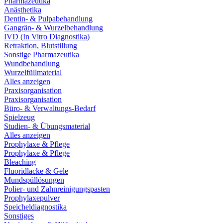
Pharmazeutika
Anästhetika
Dentin- & Pulpabehandlung
Gangrän- & Wurzelbehandlung
IVD (In Vitro Diagnostika)
Retraktion, Blutstillung
Sonstige Pharmazeutika
Wundbehandlung
Wurzelfüllmaterial
Alles anzeigen
Praxisorganisation
Praxisorganisation
Büro- & Verwaltungs-Bedarf
Spielzeug
Studien- & Übungsmaterial
Alles anzeigen
Prophylaxe & Pflege
Prophylaxe & Pflege
Bleaching
Fluoridlacke & Gele
Mundspüllösungen
Polier- und Zahnreinigungspasten
Prophylaxepulver
Speicheldiagnostika
Sonstiges