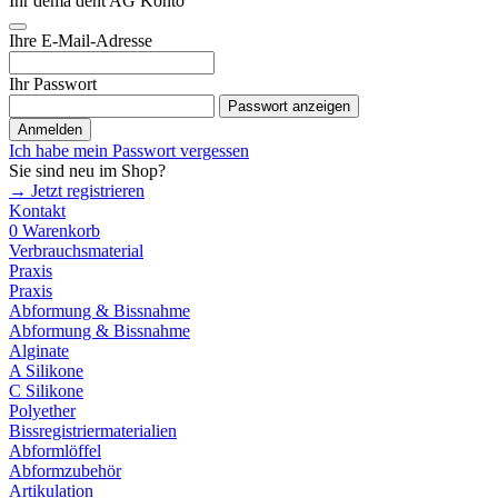
Ihr dema dent AG Konto
Ihre E-Mail-Adresse
Ihr Passwort
Passwort anzeigen
Anmelden
Ich habe mein Passwort vergessen
Sie sind neu im Shop?
→ Jetzt registrieren
Kontakt
0
Warenkorb
Verbrauchsmaterial
Praxis
Praxis
Abformung & Bissnahme
Abformung & Bissnahme
Alginate
A Silikone
C Silikone
Polyether
Bissregistriermaterialien
Abformlöffel
Abformzubehör
Artikulation