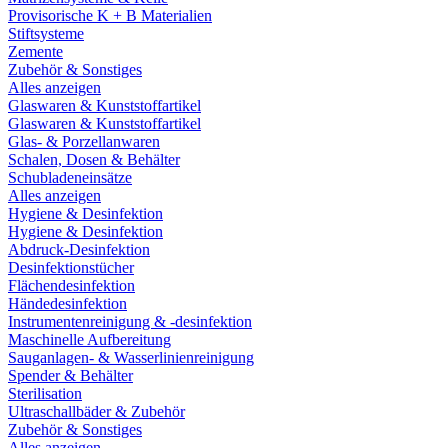
Provisorische K + B Materialien
Stiftsysteme
Zemente
Zubehör & Sonstiges
Alles anzeigen
Glaswaren & Kunststoffartikel
Glaswaren & Kunststoffartikel
Glas- & Porzellanwaren
Schalen, Dosen & Behälter
Schubladeneinsätze
Alles anzeigen
Hygiene & Desinfektion
Hygiene & Desinfektion
Abdruck-Desinfektion
Desinfektionstücher
Flächendesinfektion
Händedesinfektion
Instrumentenreinigung & -desinfektion
Maschinelle Aufbereitung
Sauganlagen- & Wasserlinienreinigung
Spender & Behälter
Sterilisation
Ultraschallbäder & Zubehör
Zubehör & Sonstiges
Alles anzeigen