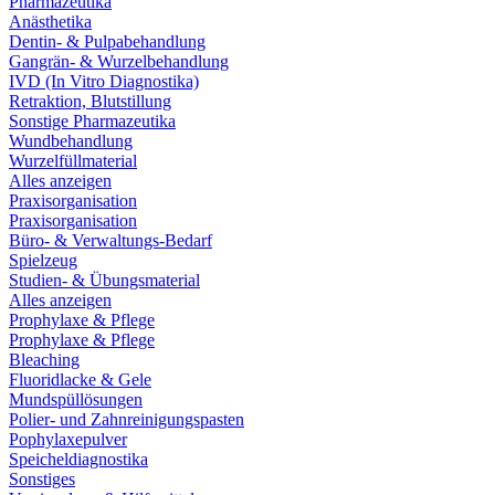
Pharmazeutika
Anästhetika
Dentin- & Pulpabehandlung
Gangrän- & Wurzelbehandlung
IVD (In Vitro Diagnostika)
Retraktion, Blutstillung
Sonstige Pharmazeutika
Wundbehandlung
Wurzelfüllmaterial
Alles anzeigen
Praxisorganisation
Praxisorganisation
Büro- & Verwaltungs-Bedarf
Spielzeug
Studien- & Übungsmaterial
Alles anzeigen
Prophylaxe & Pflege
Prophylaxe & Pflege
Bleaching
Fluoridlacke & Gele
Mundspüllösungen
Polier- und Zahnreinigungspasten
Pophylaxepulver
Speicheldiagnostika
Sonstiges