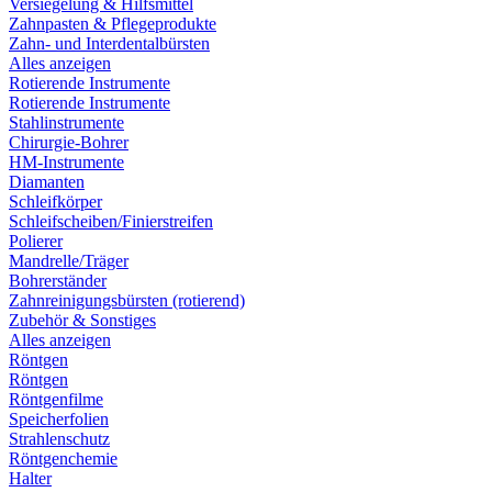
Versiegelung & Hilfsmittel
Zahnpasten & Pflegeprodukte
Zahn- und Interdentalbürsten
Alles anzeigen
Rotierende Instrumente
Rotierende Instrumente
Stahlinstrumente
Chirurgie-Bohrer
HM-Instrumente
Diamanten
Schleifkörper
Schleifscheiben/Finierstreifen
Polierer
Mandrelle/Träger
Bohrerständer
Zahnreinigungsbürsten (rotierend)
Zubehör & Sonstiges
Alles anzeigen
Röntgen
Röntgen
Röntgenfilme
Speicherfolien
Strahlenschutz
Röntgenchemie
Halter