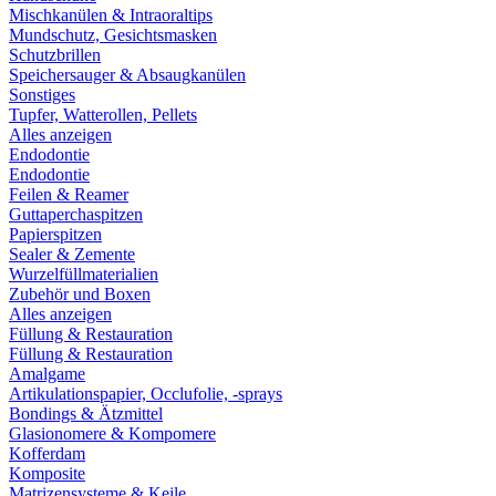
Mischkanülen & Intraoraltips
Mundschutz, Gesichtsmasken
Schutzbrillen
Speichersauger & Absaugkanülen
Sonstiges
Tupfer, Watterollen, Pellets
Alles anzeigen
Endodontie
Endodontie
Feilen & Reamer
Guttaperchaspitzen
Papierspitzen
Sealer & Zemente
Wurzelfüllmaterialien
Zubehör und Boxen
Alles anzeigen
Füllung & Restauration
Füllung & Restauration
Amalgame
Artikulationspapier, Occlufolie, -sprays
Bondings & Ätzmittel
Glasionomere & Kompomere
Kofferdam
Komposite
Matrizensysteme & Keile