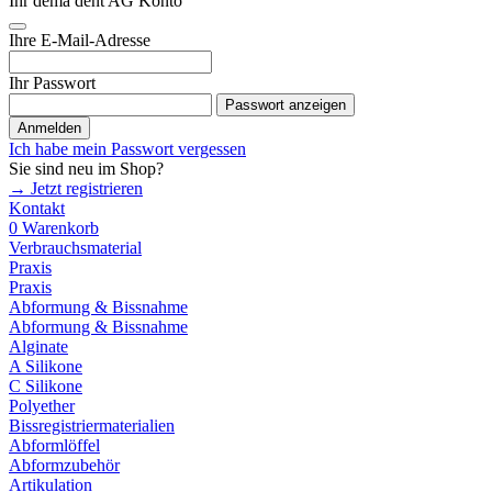
Ihr dema dent AG Konto
Ihre E-Mail-Adresse
Ihr Passwort
Passwort anzeigen
Anmelden
Ich habe mein Passwort vergessen
Sie sind neu im Shop?
→ Jetzt registrieren
Kontakt
0
Warenkorb
Verbrauchsmaterial
Praxis
Praxis
Abformung & Bissnahme
Abformung & Bissnahme
Alginate
A Silikone
C Silikone
Polyether
Bissregistriermaterialien
Abformlöffel
Abformzubehör
Artikulation