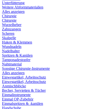
Unterfütterung
Weitere Abformmaterialien
Alles anzeigen
Chirurgie
Chirurgie
Wurzelheber
Zahnzangen
Scheren
Skalpelle
Haken & Klemmen
Wundnadeln
Nadelhalter
Spritzen & Kanülen
Tamponadestopfer
Nahtmaterial
Sonstige Chirurgie-Instrumente
Alles anzeigen
Einwegartikel, Arbeitsschutz
Einwegartikel, Arbeitsschutz
Anmischblöcke
Becher, Servietten & Tücher
Einmalinstrumente
Einmal OP-Zubehör
Einmalspritzen & -kanülen
Handschuhe