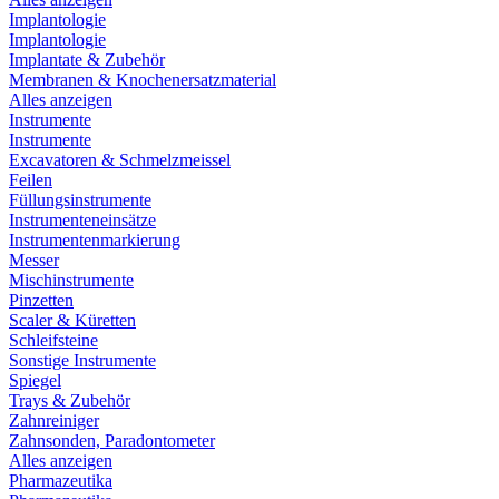
Implantologie
Implantologie
Implantate & Zubehör
Membranen & Knochenersatzmaterial
Alles anzeigen
Instrumente
Instrumente
Excavatoren & Schmelzmeissel
Feilen
Füllungsinstrumente
Instrumenteneinsätze
Instrumentenmarkierung
Messer
Mischinstrumente
Pinzetten
Scaler & Küretten
Schleifsteine
Sonstige Instrumente
Spiegel
Trays & Zubehör
Zahnreiniger
Zahnsonden, Paradontometer
Alles anzeigen
Pharmazeutika