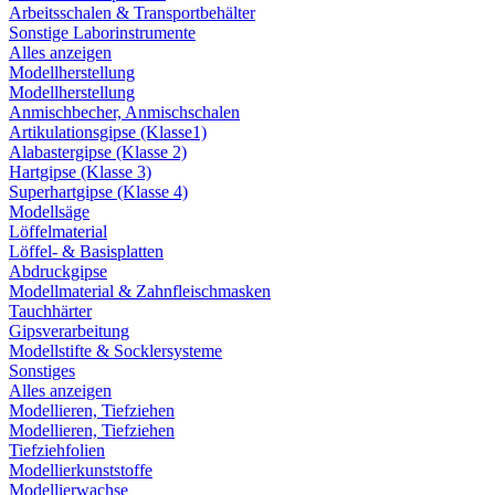
Arbeitsschalen & Transportbehälter
Sonstige Laborinstrumente
Alles anzeigen
Modellherstellung
Modellherstellung
Anmischbecher, Anmischschalen
Artikulationsgipse (Klasse1)
Alabastergipse (Klasse 2)
Hartgipse (Klasse 3)
Superhartgipse (Klasse 4)
Modellsäge
Löffelmaterial
Löffel- & Basisplatten
Abdruckgipse
Modellmaterial & Zahnfleischmasken
Tauchhärter
Gipsverarbeitung
Modellstifte & Socklersysteme
Sonstiges
Alles anzeigen
Modellieren, Tiefziehen
Modellieren, Tiefziehen
Tiefziehfolien
Modellierkunststoffe
Modellierwachse