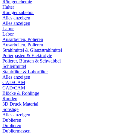
Röntgenchemie
Halter
Röntgenzubehör
Alles anzeigen
Alles anzeigen
Labor
Labor
Ausarbeiten, Polieren
Ausarbeiten, Polieren
Strahlmittel & Glanzstrahlmittel
Polierpasten & Elektrolyte
Polierer, Bürsten & Schwabbel
Schleifmittel
Staubfilter & Laborfilter
Alles anzeigen
CAD/CAM
CAD/CAM
Blöcke & Rohlinge
Ronden
3D Druck Material
Sonstige
Alles anzeigen
Dublieren
Dublieren
Dubliermassen