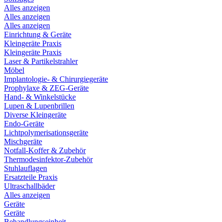
Alles anzeigen
Alles anzeigen
Alles anzeigen
Einrichtung & Geräte
Kleingeräte Praxis
Kleingeräte Praxis
Laser & Partikelstrahler
Möbel
Implantologie- & Chirurgiegeräte
Prophylaxe & ZEG-Geräte
Hand- & Winkelstücke
Lupen & Lupenbrillen
Diverse Kleingeräte
Endo-Geräte
Lichtpolymerisationsgeräte
Mischgeräte
Notfall-Koffer & Zubehör
Thermodesinfektor-Zubehör
Stuhlauflagen
Ersatzteile Praxis
Ultraschallbäder
Alles anzeigen
Geräte
Geräte
Behandlungseinheit