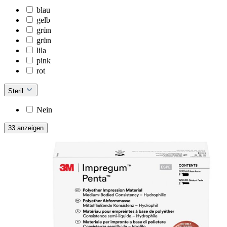
blau
gelb
grün
grün
lila
pink
rot
Steril
Nein
33 anzeigen