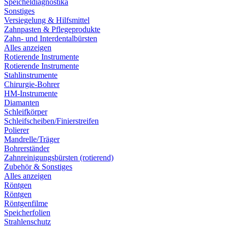
Speicheldiagnostika
Sonstiges
Versiegelung & Hilfsmittel
Zahnpasten & Pflegeprodukte
Zahn- und Interdentalbürsten
Alles anzeigen
Rotierende Instrumente
Rotierende Instrumente
Stahlinstrumente
Chirurgie-Bohrer
HM-Instrumente
Diamanten
Schleifkörper
Schleifscheiben/Finierstreifen
Polierer
Mandrelle/Träger
Bohrerständer
Zahnreinigungsbürsten (rotierend)
Zubehör & Sonstiges
Alles anzeigen
Röntgen
Röntgen
Röntgenfilme
Speicherfolien
Strahlenschutz