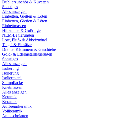
Dublierzubehör & Küvetten
Sonstiges
Alles anzeigen
Einbetten, Gießen & Löten
Einbetten, Gießen & Löten
Einbettmassen
Hilfsmittel & Gußringe
NEM-Legierungen
Lote, Fluß- & Abbeizmittel
Tiegel & Einsätze
Drähte, Klammern & Geschiebe
Gold- & Edelmetalllegierugen
Sonstiges
Alles anzeigen
Isolierung
Isolierung
Isoliermittel
Stumpflacke
Knetmassen
Alles anzeigen
Keramik
Keramik
Aufbrennkeramik
Vollkeramik
Anmischplatten