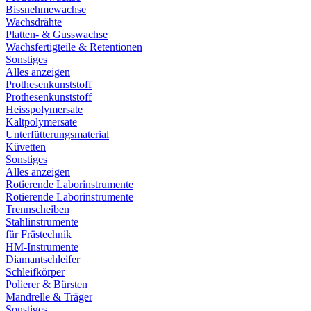
Bissnehmewachse
Wachsdrähte
Platten- & Gusswachse
Wachsfertigteile & Retentionen
Sonstiges
Alles anzeigen
Prothesenkunststoff
Prothesenkunststoff
Heisspolymersate
Kaltpolymersate
Unterfütterungsmaterial
Küvetten
Sonstiges
Alles anzeigen
Rotierende Laborinstrumente
Rotierende Laborinstrumente
Trennscheiben
Stahlinstrumente
für Frästechnik
HM-Instrumente
Diamantschleifer
Schleifkörper
Polierer & Bürsten
Mandrelle & Träger
Sonstiges