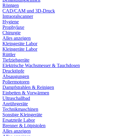
Röntgen
CAD/CAM und 3D-Druck
Intraoralscanner
Hygiene
Prophylaxe
Chirurgie
Alles anzeigen
Kleingeräte Labor
Kleingeräte Labor
Rüttler
Tiefziehgeräte
Elektrische Wachsmesser & Tauchdosen
Drucktöpfe
Absaugungen
Poliermotoren
Dampfstrahlen & Reinigen
Einbetten & Vorwärmen
Ultraschallbad
Anrührgeräte
Technikmaschinen
Sonstige Kleingeräte
Ersatzteile Labor
Brenner & Lötpistolen
Alles anzeigen