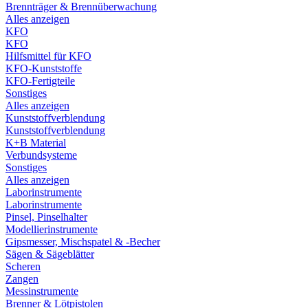
Brennträger & Brennüberwachung
Alles anzeigen
KFO
KFO
Hilfsmittel für KFO
KFO-Kunststoffe
KFO-Fertigteile
Sonstiges
Alles anzeigen
Kunststoffverblendung
Kunststoffverblendung
K+B Material
Verbundsysteme
Sonstiges
Alles anzeigen
Laborinstrumente
Laborinstrumente
Pinsel, Pinselhalter
Modellierinstrumente
Gipsmesser, Mischspatel & -Becher
Sägen & Sägeblätter
Scheren
Zangen
Messinstrumente
Brenner & Lötpistolen