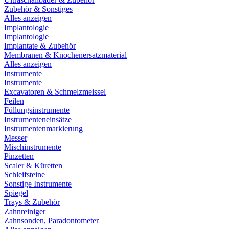
Zubehör & Sonstiges
Alles anzeigen
Implantologie
Implantologie
Implantate & Zubehör
Membranen & Knochenersatzmaterial
Alles anzeigen
Instrumente
Instrumente
Excavatoren & Schmelzmeissel
Feilen
Füllungsinstrumente
Instrumenteneinsätze
Instrumentenmarkierung
Messer
Mischinstrumente
Pinzetten
Scaler & Küretten
Schleifsteine
Sonstige Instrumente
Spiegel
Trays & Zubehör
Zahnreiniger
Zahnsonden, Paradontometer