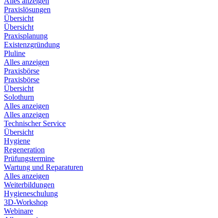
Alles anzeigen
Praxislösungen
Übersicht
Übersicht
Praxisplanung
Existenzgründung
Pluline
Alles anzeigen
Praxisbörse
Praxisbörse
Übersicht
Solothurn
Alles anzeigen
Alles anzeigen
Technischer Service
Übersicht
Hygiene
Regeneration
Prüfungstermine
Wartung und Reparaturen
Alles anzeigen
Weiterbildungen
Hygieneschulung
3D-Workshop
Webinare