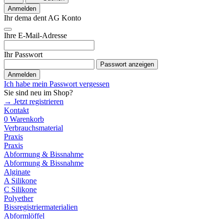
Anmelden
Ihr dema dent AG Konto
Ihre E-Mail-Adresse
Ihr Passwort
Passwort anzeigen
Anmelden
Ich habe mein Passwort vergessen
Sie sind neu im Shop?
→ Jetzt registrieren
Kontakt
0
Warenkorb
Verbrauchsmaterial
Praxis
Praxis
Abformung & Bissnahme
Abformung & Bissnahme
Alginate
A Silikone
C Silikone
Polyether
Bissregistriermaterialien
Abformlöffel