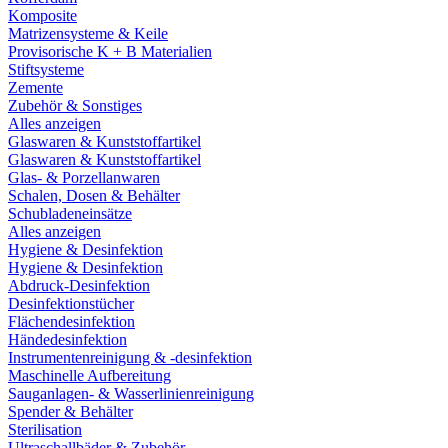
Komposite
Matrizensysteme & Keile
Provisorische K + B Materialien
Stiftsysteme
Zemente
Zubehör & Sonstiges
Alles anzeigen
Glaswaren & Kunststoffartikel
Glaswaren & Kunststoffartikel
Glas- & Porzellanwaren
Schalen, Dosen & Behälter
Schubladeneinsätze
Alles anzeigen
Hygiene & Desinfektion
Hygiene & Desinfektion
Abdruck-Desinfektion
Desinfektionstücher
Flächendesinfektion
Händedesinfektion
Instrumentenreinigung & -desinfektion
Maschinelle Aufbereitung
Sauganlagen- & Wasserlinienreinigung
Spender & Behälter
Sterilisation
Ultraschallbäder & Zubehör