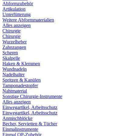
Abformzubehör
Artikulation
Unterfütterung
Weitere Abformmaterialien
Alles anzeigen
Chirurgie
Chirurgie
Wurzelheber
Zahnzangen
Scheren
Skalpelle
Haken & Klemmen
Wundnadeln
Nadelhalter
Spritzen & Kanülen
Tamponadestopfer
Nahtmaterial
Sonstige Chirurgie-Instrumente
Alles anzeigen
Einwegartikel, Arbeitsschutz
Einwegartikel, Arbeitsschutz
Anmischblöcke
Becher, Servietten & Tücher
Einmalinstrumente
Einmal OP-Zubehör