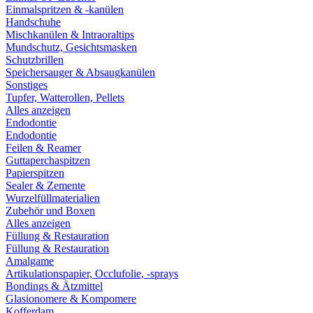
Einmalspritzen & -kanülen
Handschuhe
Mischkanülen & Intraoraltips
Mundschutz, Gesichtsmasken
Schutzbrillen
Speichersauger & Absaugkanülen
Sonstiges
Tupfer, Watterollen, Pellets
Alles anzeigen
Endodontie
Endodontie
Feilen & Reamer
Guttaperchaspitzen
Papierspitzen
Sealer & Zemente
Wurzelfüllmaterialien
Zubehör und Boxen
Alles anzeigen
Füllung & Restauration
Füllung & Restauration
Amalgame
Artikulationspapier, Occlufolie, -sprays
Bondings & Ätzmittel
Glasionomere & Kompomere
Kofferdam