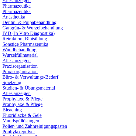
Alles anzeigen
Pharmazeutika
Pharmazeutika
Anästhetika
Dentin- & Pulpabehandlung
Gangrän- & Wurzelbehandlung
IVD (In Vitro Diagnostika)
Retraktion, Blutstillung
Sonstige Pharmazeutika
Wundbehandlung
Wurzelfüllmaterial
Alles anzeigen
Praxisorganisation
Praxisorganisation
Büro- & Verwaltungs-Bedarf
Spielzeug
Studien- & Übungsmaterial
Alles anzeigen
Prophylaxe & Pflege
Prophylaxe & Pflege
Bleaching
Fluoridlacke & Gele
Mundspüllösungen
Polier- und Zahnreinigungspasten
Pophylaxepulver