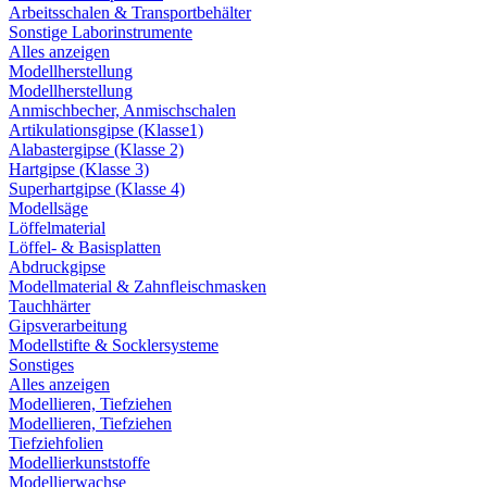
Arbeitsschalen & Transportbehälter
Sonstige Laborinstrumente
Alles anzeigen
Modellherstellung
Modellherstellung
Anmischbecher, Anmischschalen
Artikulationsgipse (Klasse1)
Alabastergipse (Klasse 2)
Hartgipse (Klasse 3)
Superhartgipse (Klasse 4)
Modellsäge
Löffelmaterial
Löffel- & Basisplatten
Abdruckgipse
Modellmaterial & Zahnfleischmasken
Tauchhärter
Gipsverarbeitung
Modellstifte & Socklersysteme
Sonstiges
Alles anzeigen
Modellieren, Tiefziehen
Modellieren, Tiefziehen
Tiefziehfolien
Modellierkunststoffe
Modellierwachse