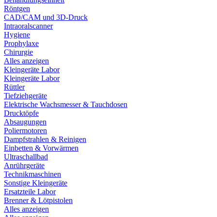
Röntgen
CAD/CAM und 3D-Druck
Intraoralscanner
Hygiene
Prophylaxe
Chirurgie
Alles anzeigen
Kleingeräte Labor
Kleingeräte Labor
Rüttler
Tiefziehgeräte
Elektrische Wachsmesser & Tauchdosen
Drucktöpfe
Absaugungen
Poliermotoren
Dampfstrahlen & Reinigen
Einbetten & Vorwärmen
Ultraschallbad
Anrührgeräte
Technikmaschinen
Sonstige Kleingeräte
Ersatzteile Labor
Brenner & Lötpistolen
Alles anzeigen