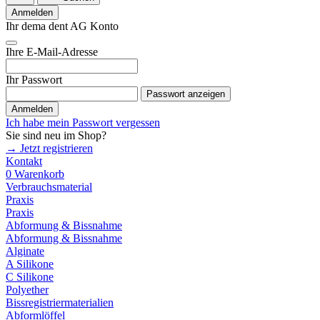
Anmelden
Ihr dema dent AG Konto
Ihre E-Mail-Adresse
Ihr Passwort
Passwort anzeigen
Anmelden
Ich habe mein Passwort vergessen
Sie sind neu im Shop?
→ Jetzt registrieren
Kontakt
0
Warenkorb
Verbrauchsmaterial
Praxis
Praxis
Abformung & Bissnahme
Abformung & Bissnahme
Alginate
A Silikone
C Silikone
Polyether
Bissregistriermaterialien
Abformlöffel