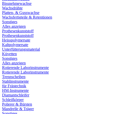
Bissnehmewachse
Wachsdrähte
Platten- & Gusswachse
Wachsfertigteile & Retentionen
Sonstiges
Alles anzeigen
Prothesenkunststoff
Prothesenkunststoff
Heisspolymersate
Kaltpolymersate
Unterfütterungsmaterial
Küvetten
Sonstiges
Alles anzeigen
Rotierende Laborinstrumente
Rotierende Laborinstrumente
Trennscheiben
Stahlinstrumente
für Frästechnik
HM-Instrumente
Diamantschleifer
Schleifkörper
Polierer & Bürsten
Mandrelle & Träger
Sonstiges