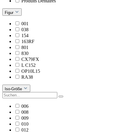
Produits Dentaires
Figur
001
038
154
163RF
801
830
CX79FX
L C152
OP10L15
RA38
Iso-Größe
006
008
009
010
012