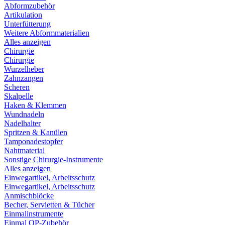
Abformzubehör
Artikulation
Unterfütterung
Weitere Abformmaterialien
Alles anzeigen
Chirurgie
Chirurgie
Wurzelheber
Zahnzangen
Scheren
Skalpelle
Haken & Klemmen
Wundnadeln
Nadelhalter
Spritzen & Kanülen
Tamponadestopfer
Nahtmaterial
Sonstige Chirurgie-Instrumente
Alles anzeigen
Einwegartikel, Arbeitsschutz
Einwegartikel, Arbeitsschutz
Anmischblöcke
Becher, Servietten & Tücher
Einmalinstrumente
Einmal OP-Zubehör