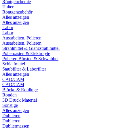
Röntgenchemie
Halter
Röntgenzubehör
Alles anzeigen
Alles anzeigen
Labor
Labor
Ausarbeiten, Polieren
Ausarbeiten, Polieren
Strahlmittel & Glanzstrahlmittel
Polierpasten & Elektrolyte
Polierer, Bürsten & Schwabbel
Schleifmittel
Staubfilter & Laborfilter
Alles anzeigen
CAD/CAM
CAD/CAM
Blöcke & Rohlinge
Ronden
3D Druck Material
Sonstige
Alles anzeigen
Dublieren
Dublieren
Dubliermassen