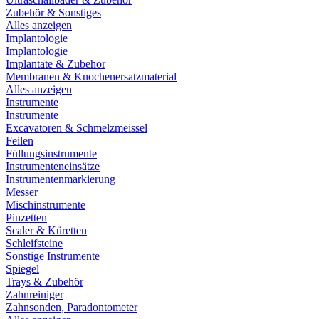
Zubehör & Sonstiges
Alles anzeigen
Implantologie
Implantologie
Implantate & Zubehör
Membranen & Knochenersatzmaterial
Alles anzeigen
Instrumente
Instrumente
Excavatoren & Schmelzmeissel
Feilen
Füllungsinstrumente
Instrumenteneinsätze
Instrumentenmarkierung
Messer
Mischinstrumente
Pinzetten
Scaler & Küretten
Schleifsteine
Sonstige Instrumente
Spiegel
Trays & Zubehör
Zahnreiniger
Zahnsonden, Paradontometer