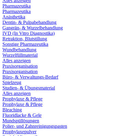
Alles anzeigen
Pharmazeutika
Pharmazeutika
Anästhetika
Dentin- & Pulpabehandlung
Gangrän- & Wurzelbehandlung
IVD (In Vitro Diagnostika)
Retraktion, Blutstillung
Sonstige Pharmazeutika
Wundbehandlung
Wurzelfüllmaterial
Alles anzeigen
Praxisorganisation
Praxisorganisation
Büro- & Verwaltungs-Bedarf
Spielzeug
Studien- & Übungsmaterial
Alles anzeigen
Prophylaxe & Pflege
Prophylaxe & Pflege
Bleaching
Fluoridlacke & Gele
Mundspüllösungen
Polier- und Zahnreinigungspasten
Prophylaxepulver