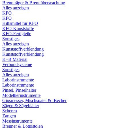
Brennträger & Brennüberwachung
Alles anzeigen
KFO
KFO
Hilfsmittel für KFO
KFO-Kunststoffe
KFO-Fertigteile
Sonstiges
Alles anzeigen
Kunststoffverblendung
Kunststoffverblendung
K+B Material
Verbundsysteme
Sonstiges
Alles anzeigen
Laborinstrumente
Laborinstrumente
Pinsel, Pinselhalter
Modellierinstrumente
Gipsmesser, Mischspatel & -Becher
Sägen & Sägeblätter
Scheren
Zangen
Messinstrumente
Brenner & Lötpistolen