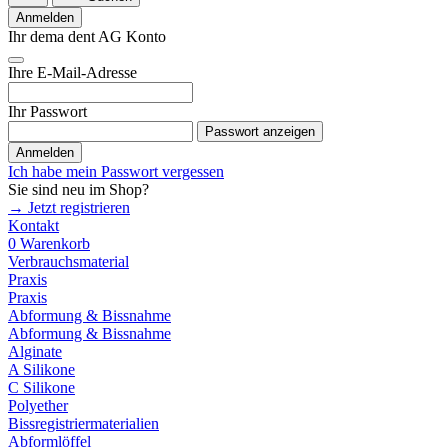
Anmelden
Ihr dema dent AG Konto
Ihre E-Mail-Adresse
Ihr Passwort
Passwort anzeigen
Anmelden
Ich habe mein Passwort vergessen
Sie sind neu im Shop?
→ Jetzt registrieren
Kontakt
0
Warenkorb
Verbrauchsmaterial
Praxis
Praxis
Abformung & Bissnahme
Abformung & Bissnahme
Alginate
A Silikone
C Silikone
Polyether
Bissregistriermaterialien
Abformlöffel