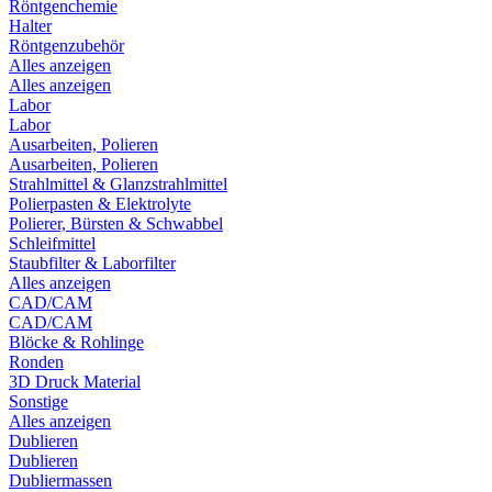
Röntgenchemie
Halter
Röntgenzubehör
Alles anzeigen
Alles anzeigen
Labor
Labor
Ausarbeiten, Polieren
Ausarbeiten, Polieren
Strahlmittel & Glanzstrahlmittel
Polierpasten & Elektrolyte
Polierer, Bürsten & Schwabbel
Schleifmittel
Staubfilter & Laborfilter
Alles anzeigen
CAD/CAM
CAD/CAM
Blöcke & Rohlinge
Ronden
3D Druck Material
Sonstige
Alles anzeigen
Dublieren
Dublieren
Dubliermassen