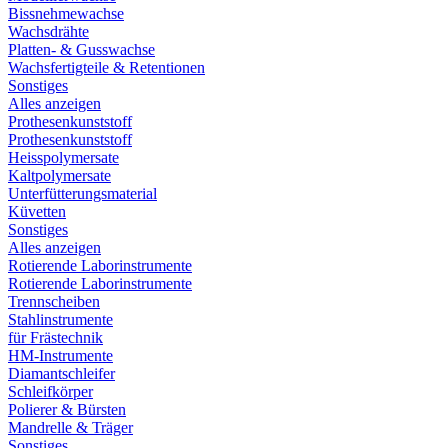
Bissnehmewachse
Wachsdrähte
Platten- & Gusswachse
Wachsfertigteile & Retentionen
Sonstiges
Alles anzeigen
Prothesenkunststoff
Prothesenkunststoff
Heisspolymersate
Kaltpolymersate
Unterfütterungsmaterial
Küvetten
Sonstiges
Alles anzeigen
Rotierende Laborinstrumente
Rotierende Laborinstrumente
Trennscheiben
Stahlinstrumente
für Frästechnik
HM-Instrumente
Diamantschleifer
Schleifkörper
Polierer & Bürsten
Mandrelle & Träger
Sonstiges