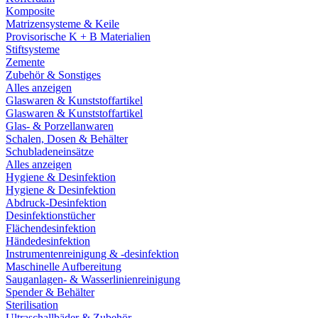
Komposite
Matrizensysteme & Keile
Provisorische K + B Materialien
Stiftsysteme
Zemente
Zubehör & Sonstiges
Alles anzeigen
Glaswaren & Kunststoffartikel
Glaswaren & Kunststoffartikel
Glas- & Porzellanwaren
Schalen, Dosen & Behälter
Schubladeneinsätze
Alles anzeigen
Hygiene & Desinfektion
Hygiene & Desinfektion
Abdruck-Desinfektion
Desinfektionstücher
Flächendesinfektion
Händedesinfektion
Instrumentenreinigung & -desinfektion
Maschinelle Aufbereitung
Sauganlagen- & Wasserlinienreinigung
Spender & Behälter
Sterilisation
Ultraschallbäder & Zubehör