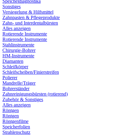
Speicheldiagnostika
Sonstiges
Versiegelung & Hilfsmittel
Zahnpasten & Pflegeprodukte
Zahn- und Interdentalbürsten
Alles anzeigen
Rotierende Instrumente
Rotierende Instrumente
Stahlinstrumente
Chirurgie-Bohrer
HM-Instrumente
Diamanten
Schleifkörper
Schleifscheiben/Finierstreifen
Polierer
Mandrelle/Träger
Bohrerständer
Zahnreinigungsbürsten (rotierend)
Zubehör & Sonstiges
Alles anzeigen
Röntgen
Röntgen
Röntgenfilme
Speicherfolien
Strahlenschutz