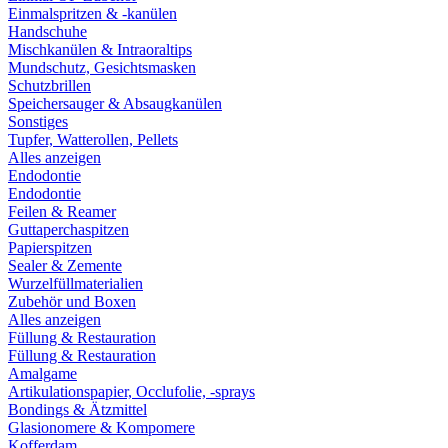
Einmalspritzen & -kanülen
Handschuhe
Mischkanülen & Intraoraltips
Mundschutz, Gesichtsmasken
Schutzbrillen
Speichersauger & Absaugkanülen
Sonstiges
Tupfer, Watterollen, Pellets
Alles anzeigen
Endodontie
Endodontie
Feilen & Reamer
Guttaperchaspitzen
Papierspitzen
Sealer & Zemente
Wurzelfüllmaterialien
Zubehör und Boxen
Alles anzeigen
Füllung & Restauration
Füllung & Restauration
Amalgame
Artikulationspapier, Occlufolie, -sprays
Bondings & Ätzmittel
Glasionomere & Kompomere
Kofferdam