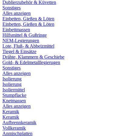
Dublierzubehör & Küvetten
Sonstiges
Alles anzeigen
Einbetten, Gießen & Löten
Einbetten, Gießen & Löten
Einbettmassen
Hilfsmittel & Gußringe
NEM-Legierungen
Lote, Fluß- & Abbeizmittel
Tiegel & Einsätze
Drähte, Klammern & Geschiebe
Gold- & Edelmetalllegierugen
Sonstiges
Alles anzeigen
Isolierung
Isolierung
Isoliermittel
Stumpflacke
Knetmassen
Alles anzeigen
Keramik
Keramik
Aufbrennkeramik
Vollkeramik
Anmischplatten