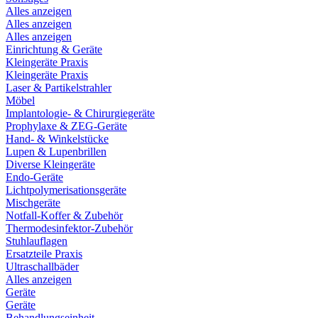
Alles anzeigen
Alles anzeigen
Alles anzeigen
Einrichtung & Geräte
Kleingeräte Praxis
Kleingeräte Praxis
Laser & Partikelstrahler
Möbel
Implantologie- & Chirurgiegeräte
Prophylaxe & ZEG-Geräte
Hand- & Winkelstücke
Lupen & Lupenbrillen
Diverse Kleingeräte
Endo-Geräte
Lichtpolymerisationsgeräte
Mischgeräte
Notfall-Koffer & Zubehör
Thermodesinfektor-Zubehör
Stuhlauflagen
Ersatzteile Praxis
Ultraschallbäder
Alles anzeigen
Geräte
Geräte
Behandlungseinheit