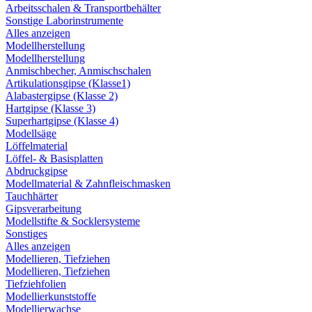
Arbeitsschalen & Transportbehälter
Sonstige Laborinstrumente
Alles anzeigen
Modellherstellung
Modellherstellung
Anmischbecher, Anmischschalen
Artikulationsgipse (Klasse1)
Alabastergipse (Klasse 2)
Hartgipse (Klasse 3)
Superhartgipse (Klasse 4)
Modellsäge
Löffelmaterial
Löffel- & Basisplatten
Abdruckgipse
Modellmaterial & Zahnfleischmasken
Tauchhärter
Gipsverarbeitung
Modellstifte & Socklersysteme
Sonstiges
Alles anzeigen
Modellieren, Tiefziehen
Modellieren, Tiefziehen
Tiefziehfolien
Modellierkunststoffe
Modellierwachse