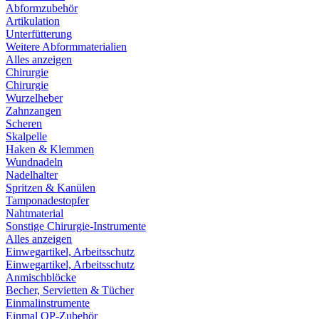
Abformzubehör
Artikulation
Unterfütterung
Weitere Abformmaterialien
Alles anzeigen
Chirurgie
Chirurgie
Wurzelheber
Zahnzangen
Scheren
Skalpelle
Haken & Klemmen
Wundnadeln
Nadelhalter
Spritzen & Kanülen
Tamponadestopfer
Nahtmaterial
Sonstige Chirurgie-Instrumente
Alles anzeigen
Einwegartikel, Arbeitsschutz
Einwegartikel, Arbeitsschutz
Anmischblöcke
Becher, Servietten & Tücher
Einmalinstrumente
Einmal OP-Zubehör