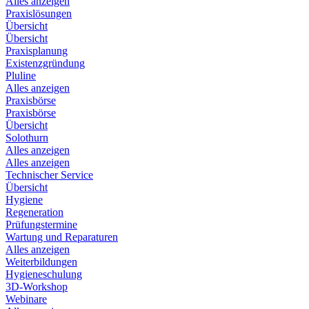
Alles anzeigen
Praxislösungen
Übersicht
Übersicht
Praxisplanung
Existenzgründung
Pluline
Alles anzeigen
Praxisbörse
Praxisbörse
Übersicht
Solothurn
Alles anzeigen
Alles anzeigen
Technischer Service
Übersicht
Hygiene
Regeneration
Prüfungstermine
Wartung und Reparaturen
Alles anzeigen
Weiterbildungen
Hygieneschulung
3D-Workshop
Webinare