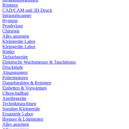
Röntgen
CAD/CAM und 3D-Druck
Intraoralscanner
Hygiene
Prophylaxe
Chirurgie
Alles anzeigen
Kleingeräte Labor
Kleingeräte Labor
Rüttler
Tiefziehgeräte
Elektrische Wachsmesser & Tauchdosen
Drucktöpfe
Absaugungen
Poliermotoren
Dampfstrahlen & Reinigen
Einbetten & Vorwärmen
Ultraschallbad
Anrührgeräte
Technikmaschinen
Sonstige Kleingeräte
Ersatzteile Labor
Brenner & Lötpistolen
Alles anzeigen