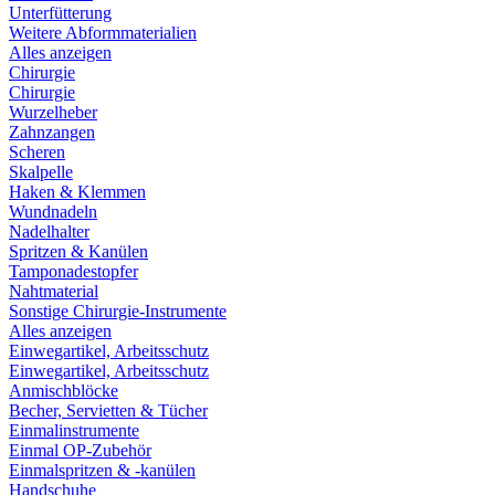
Unterfütterung
Weitere Abformmaterialien
Alles anzeigen
Chirurgie
Chirurgie
Wurzelheber
Zahnzangen
Scheren
Skalpelle
Haken & Klemmen
Wundnadeln
Nadelhalter
Spritzen & Kanülen
Tamponadestopfer
Nahtmaterial
Sonstige Chirurgie-Instrumente
Alles anzeigen
Einwegartikel, Arbeitsschutz
Einwegartikel, Arbeitsschutz
Anmischblöcke
Becher, Servietten & Tücher
Einmalinstrumente
Einmal OP-Zubehör
Einmalspritzen & -kanülen
Handschuhe