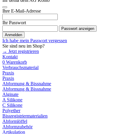
Ihr dema dent AG Konto
Ihre E-Mail-Adresse
Ihr Passwort
Passwort anzeigen
Anmelden
Ich habe mein Passwort vergessen
Sie sind neu im Shop?
→ Jetzt registrieren
Kontakt
0
Warenkorb
Verbrauchsmaterial
Praxis
Praxis
Abformung & Bissnahme
Abformung & Bissnahme
Alginate
A Silikone
C Silikone
Polyether
Bissregistriermaterialien
Abformlöffel
Abformzubehör
Artikulation