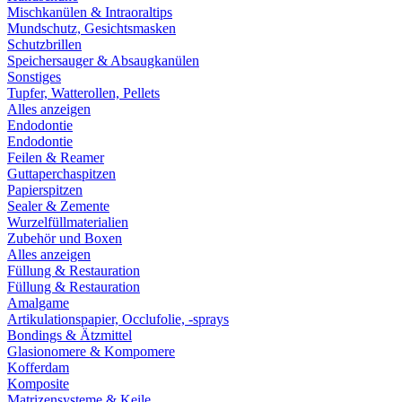
Mischkanülen & Intraoraltips
Mundschutz, Gesichtsmasken
Schutzbrillen
Speichersauger & Absaugkanülen
Sonstiges
Tupfer, Watterollen, Pellets
Alles anzeigen
Endodontie
Endodontie
Feilen & Reamer
Guttaperchaspitzen
Papierspitzen
Sealer & Zemente
Wurzelfüllmaterialien
Zubehör und Boxen
Alles anzeigen
Füllung & Restauration
Füllung & Restauration
Amalgame
Artikulationspapier, Occlufolie, -sprays
Bondings & Ätzmittel
Glasionomere & Kompomere
Kofferdam
Komposite
Matrizensysteme & Keile