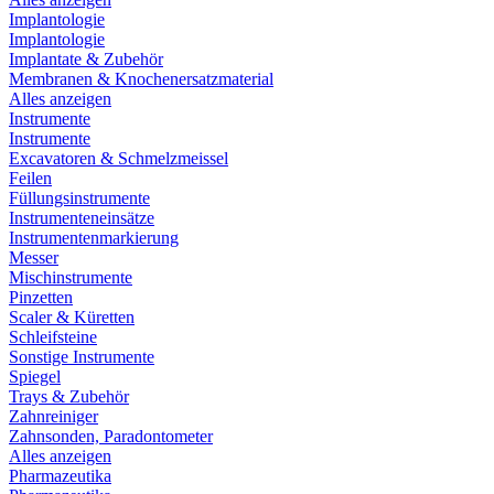
Implantologie
Implantologie
Implantate & Zubehör
Membranen & Knochenersatzmaterial
Alles anzeigen
Instrumente
Instrumente
Excavatoren & Schmelzmeissel
Feilen
Füllungsinstrumente
Instrumenteneinsätze
Instrumentenmarkierung
Messer
Mischinstrumente
Pinzetten
Scaler & Küretten
Schleifsteine
Sonstige Instrumente
Spiegel
Trays & Zubehör
Zahnreiniger
Zahnsonden, Paradontometer
Alles anzeigen
Pharmazeutika