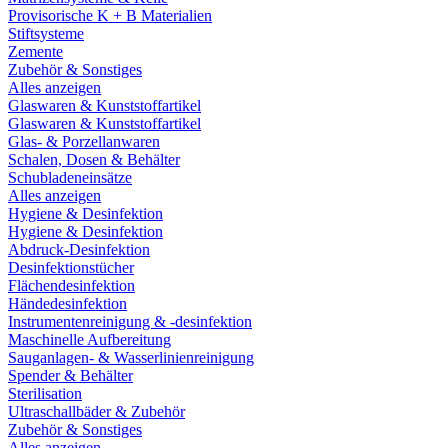
Provisorische K + B Materialien
Stiftsysteme
Zemente
Zubehör & Sonstiges
Alles anzeigen
Glaswaren & Kunststoffartikel
Glaswaren & Kunststoffartikel
Glas- & Porzellanwaren
Schalen, Dosen & Behälter
Schubladeneinsätze
Alles anzeigen
Hygiene & Desinfektion
Hygiene & Desinfektion
Abdruck-Desinfektion
Desinfektionstücher
Flächendesinfektion
Händedesinfektion
Instrumentenreinigung & -desinfektion
Maschinelle Aufbereitung
Sauganlagen- & Wasserlinienreinigung
Spender & Behälter
Sterilisation
Ultraschallbäder & Zubehör
Zubehör & Sonstiges
Alles anzeigen