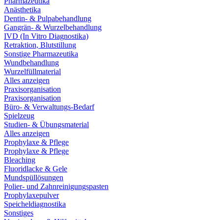
Pharmazeutika
Anästhetika
Dentin- & Pulpabehandlung
Gangrän- & Wurzelbehandlung
IVD (In Vitro Diagnostika)
Retraktion, Blutstillung
Sonstige Pharmazeutika
Wundbehandlung
Wurzelfüllmaterial
Alles anzeigen
Praxisorganisation
Praxisorganisation
Büro- & Verwaltungs-Bedarf
Spielzeug
Studien- & Übungsmaterial
Alles anzeigen
Prophylaxe & Pflege
Prophylaxe & Pflege
Bleaching
Fluoridlacke & Gele
Mundspüllösungen
Polier- und Zahnreinigungspasten
Prophylaxepulver
Speicheldiagnostika
Sonstiges