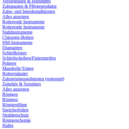
Versiegelung & Hilfsmittel
Zahnpasten & Pflegeprodukte
Zahn- und Interdentalbürsten
Alles anzeigen
Rotierende Instrumente
Rotierende Instrumente
Stahlinstrumente
Chirurgie-Bohrer
HM-Instrumente
Diamanten
Schleifkörper
Schleifscheiben/Finierstreifen
Polierer
Mandrelle/Träger
Bohrerständer
Zahnreinigungsbürsten (rotierend)
Zubehör & Sonstiges
Alles anzeigen
Röntgen
Röntgen
Röntgenfilme
Speicherfolien
Strahlenschutz
Röntgenchemie
Halter