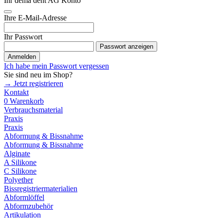
Ihr dema dent AG Konto
Ihre E-Mail-Adresse
Ihr Passwort
Passwort anzeigen
Anmelden
Ich habe mein Passwort vergessen
Sie sind neu im Shop?
→ Jetzt registrieren
Kontakt
0
Warenkorb
Verbrauchsmaterial
Praxis
Praxis
Abformung & Bissnahme
Abformung & Bissnahme
Alginate
A Silikone
C Silikone
Polyether
Bissregistriermaterialien
Abformlöffel
Abformzubehör
Artikulation