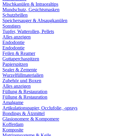
Mischkanülen & Intraoraltips
Mundschutz, Gesichtsmasken
Schutzbrillen
Speichersauger & Absaugkanülen
Sonstiges
Tupfer, Watterollen, Pellets
Alles anzeigen
Endodontie
Endodontie
Feilen & Reamer
Guttaperchaspitzen
Papierspitzen
Sealer & Zemente
Wurzelfüllmaterialien
Zubehör und Boxen
Alles anzeigen
Füllung & Restauration
Füllung & Restauration
Amalgame
Artikulationspapier, Occlufolie, -sprays
Bondings & Ätzmittel
Glasionomere & Kompomere
Kofferdam
Komposite
Matrizensysteme & Keile