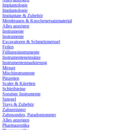
Implantologie
Implantologie
Implantate & Zubehör
Membranen & Knochenersatzmaterial
Alles anzeigen
Instrumente
Instrumente
Excavatoren & Schmelzmeissel
Feilen
Füllungsinstrumente
Instrumenteneinsätze
Instrumentenmarkierung
Messer
Mischinstrumente
Pinzetten
Scaler & Küretten
Schleifsteine
Sonstige Instrumente
Spiegel
Trays & Zubehör
Zahnreiniger
Zahnsonden, Paradontometer
Alles anzeigen
Pharmazeutika