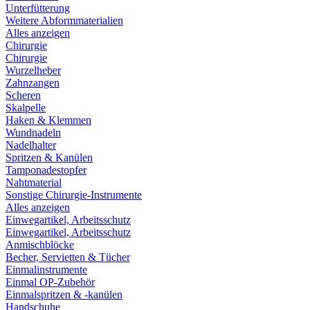
Unterfütterung
Weitere Abformmaterialien
Alles anzeigen
Chirurgie
Chirurgie
Wurzelheber
Zahnzangen
Scheren
Skalpelle
Haken & Klemmen
Wundnadeln
Nadelhalter
Spritzen & Kanülen
Tamponadestopfer
Nahtmaterial
Sonstige Chirurgie-Instrumente
Alles anzeigen
Einwegartikel, Arbeitsschutz
Einwegartikel, Arbeitsschutz
Anmischblöcke
Becher, Servietten & Tücher
Einmalinstrumente
Einmal OP-Zubehör
Einmalspritzen & -kanülen
Handschuhe