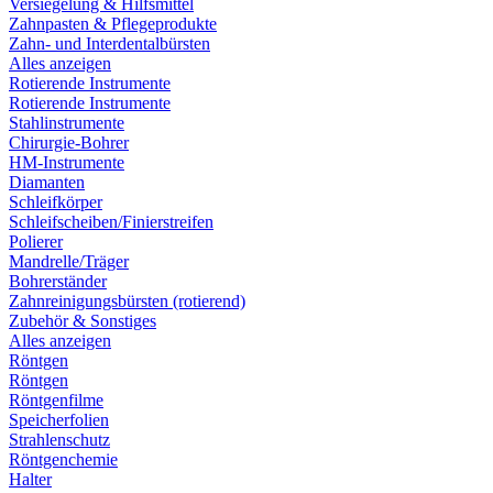
Versiegelung & Hilfsmittel
Zahnpasten & Pflegeprodukte
Zahn- und Interdentalbürsten
Alles anzeigen
Rotierende Instrumente
Rotierende Instrumente
Stahlinstrumente
Chirurgie-Bohrer
HM-Instrumente
Diamanten
Schleifkörper
Schleifscheiben/Finierstreifen
Polierer
Mandrelle/Träger
Bohrerständer
Zahnreinigungsbürsten (rotierend)
Zubehör & Sonstiges
Alles anzeigen
Röntgen
Röntgen
Röntgenfilme
Speicherfolien
Strahlenschutz
Röntgenchemie
Halter