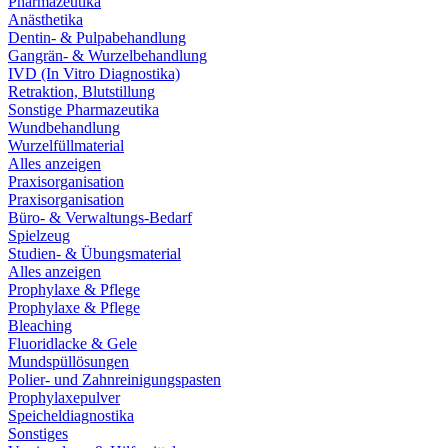
Pharmazeutika
Anästhetika
Dentin- & Pulpabehandlung
Gangrän- & Wurzelbehandlung
IVD (In Vitro Diagnostika)
Retraktion, Blutstillung
Sonstige Pharmazeutika
Wundbehandlung
Wurzelfüllmaterial
Alles anzeigen
Praxisorganisation
Praxisorganisation
Büro- & Verwaltungs-Bedarf
Spielzeug
Studien- & Übungsmaterial
Alles anzeigen
Prophylaxe & Pflege
Prophylaxe & Pflege
Bleaching
Fluoridlacke & Gele
Mundspüllösungen
Polier- und Zahnreinigungspasten
Prophylaxepulver
Speicheldiagnostika
Sonstiges