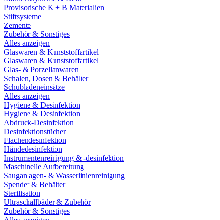
Provisorische K + B Materialien
Stiftsysteme
Zemente
Zubehör & Sonstiges
Alles anzeigen
Glaswaren & Kunststoffartikel
Glaswaren & Kunststoffartikel
Glas- & Porzellanwaren
Schalen, Dosen & Behälter
Schubladeneinsätze
Alles anzeigen
Hygiene & Desinfektion
Hygiene & Desinfektion
Abdruck-Desinfektion
Desinfektionstücher
Flächendesinfektion
Händedesinfektion
Instrumentenreinigung & -desinfektion
Maschinelle Aufbereitung
Sauganlagen- & Wasserlinienreinigung
Spender & Behälter
Sterilisation
Ultraschallbäder & Zubehör
Zubehör & Sonstiges
Alles anzeigen