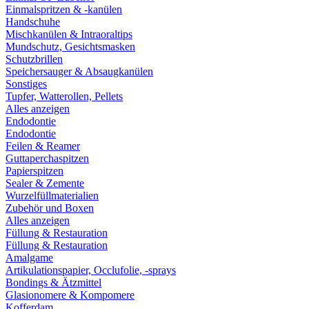
Einmalspritzen & -kanülen
Handschuhe
Mischkanülen & Intraoraltips
Mundschutz, Gesichtsmasken
Schutzbrillen
Speichersauger & Absaugkanülen
Sonstiges
Tupfer, Watterollen, Pellets
Alles anzeigen
Endodontie
Endodontie
Feilen & Reamer
Guttaperchaspitzen
Papierspitzen
Sealer & Zemente
Wurzelfüllmaterialien
Zubehör und Boxen
Alles anzeigen
Füllung & Restauration
Füllung & Restauration
Amalgame
Artikulationspapier, Occlufolie, -sprays
Bondings & Ätzmittel
Glasionomere & Kompomere
Kofferdam