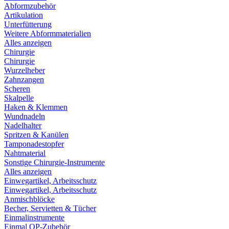
Abformzubehör
Artikulation
Unterfütterung
Weitere Abformmaterialien
Alles anzeigen
Chirurgie
Chirurgie
Wurzelheber
Zahnzangen
Scheren
Skalpelle
Haken & Klemmen
Wundnadeln
Nadelhalter
Spritzen & Kanülen
Tamponadestopfer
Nahtmaterial
Sonstige Chirurgie-Instrumente
Alles anzeigen
Einwegartikel, Arbeitsschutz
Einwegartikel, Arbeitsschutz
Anmischblöcke
Becher, Servietten & Tücher
Einmalinstrumente
Einmal OP-Zubehör