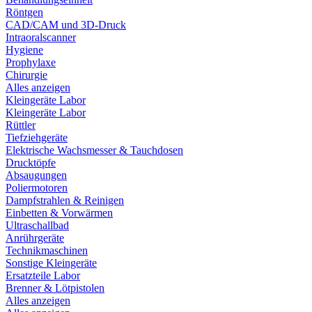
Röntgen
CAD/CAM und 3D-Druck
Intraoralscanner
Hygiene
Prophylaxe
Chirurgie
Alles anzeigen
Kleingeräte Labor
Kleingeräte Labor
Rüttler
Tiefziehgeräte
Elektrische Wachsmesser & Tauchdosen
Drucktöpfe
Absaugungen
Poliermotoren
Dampfstrahlen & Reinigen
Einbetten & Vorwärmen
Ultraschallbad
Anrührgeräte
Technikmaschinen
Sonstige Kleingeräte
Ersatzteile Labor
Brenner & Lötpistolen
Alles anzeigen