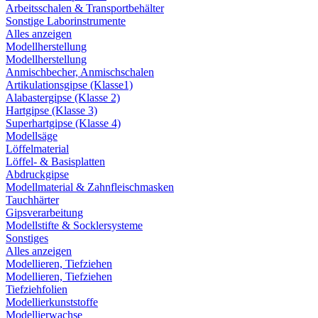
Arbeitsschalen & Transportbehälter
Sonstige Laborinstrumente
Alles anzeigen
Modellherstellung
Modellherstellung
Anmischbecher, Anmischschalen
Artikulationsgipse (Klasse1)
Alabastergipse (Klasse 2)
Hartgipse (Klasse 3)
Superhartgipse (Klasse 4)
Modellsäge
Löffelmaterial
Löffel- & Basisplatten
Abdruckgipse
Modellmaterial & Zahnfleischmasken
Tauchhärter
Gipsverarbeitung
Modellstifte & Socklersysteme
Sonstiges
Alles anzeigen
Modellieren, Tiefziehen
Modellieren, Tiefziehen
Tiefziehfolien
Modellierkunststoffe
Modellierwachse