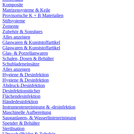
Komposite
Matrizensysteme & Keile
Provisorische K + B Materialien
Stiftsysteme
Zemente
Zubehör & Sonstiges
Alles anzeigen
Glaswaren & Kunststoffartikel
Glaswaren & Kunststoffartikel
Glas- & Porzellanwaren
Schalen, Dosen & Behälter
Schubladeneinsätze
Alles anzeigen
Hygiene & Desinfektion
Hygiene & Desinfektion
Abdruck-Desinfektion
Desinfektionstücher
Flächendesinfektion
Händedesinfektion
Instrumentenreinigung & -desinfektion
Maschinelle Aufbereitung
Sauganlagen- & Wasserlinienreinigung
Spender & Behälter
Sterilisation
Ultraschallbäder & Zubehör