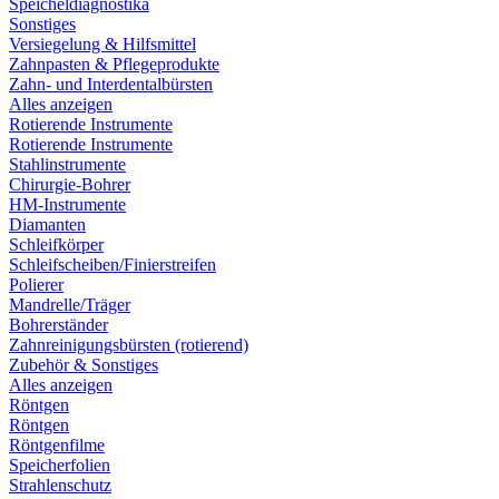
Speicheldiagnostika
Sonstiges
Versiegelung & Hilfsmittel
Zahnpasten & Pflegeprodukte
Zahn- und Interdentalbürsten
Alles anzeigen
Rotierende Instrumente
Rotierende Instrumente
Stahlinstrumente
Chirurgie-Bohrer
HM-Instrumente
Diamanten
Schleifkörper
Schleifscheiben/Finierstreifen
Polierer
Mandrelle/Träger
Bohrerständer
Zahnreinigungsbürsten (rotierend)
Zubehör & Sonstiges
Alles anzeigen
Röntgen
Röntgen
Röntgenfilme
Speicherfolien
Strahlenschutz