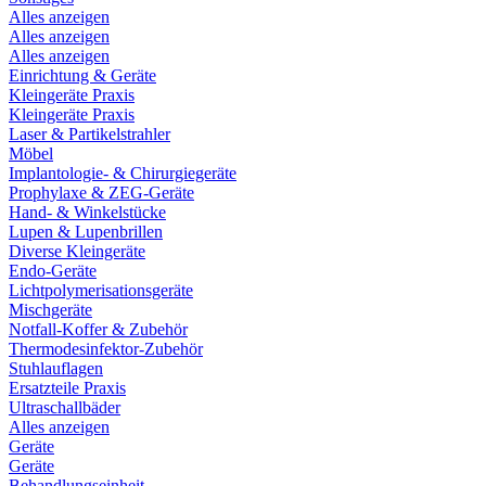
Alles anzeigen
Alles anzeigen
Alles anzeigen
Einrichtung & Geräte
Kleingeräte Praxis
Kleingeräte Praxis
Laser & Partikelstrahler
Möbel
Implantologie- & Chirurgiegeräte
Prophylaxe & ZEG-Geräte
Hand- & Winkelstücke
Lupen & Lupenbrillen
Diverse Kleingeräte
Endo-Geräte
Lichtpolymerisationsgeräte
Mischgeräte
Notfall-Koffer & Zubehör
Thermodesinfektor-Zubehör
Stuhlauflagen
Ersatzteile Praxis
Ultraschallbäder
Alles anzeigen
Geräte
Geräte
Behandlungseinheit