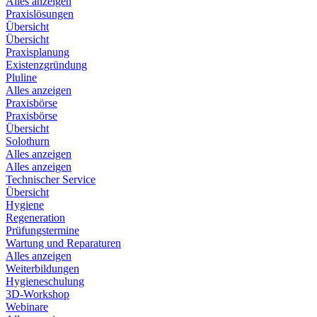
Alles anzeigen
Praxislösungen
Übersicht
Übersicht
Praxisplanung
Existenzgründung
Pluline
Alles anzeigen
Praxisbörse
Praxisbörse
Übersicht
Solothurn
Alles anzeigen
Alles anzeigen
Technischer Service
Übersicht
Hygiene
Regeneration
Prüfungstermine
Wartung und Reparaturen
Alles anzeigen
Weiterbildungen
Hygieneschulung
3D-Workshop
Webinare