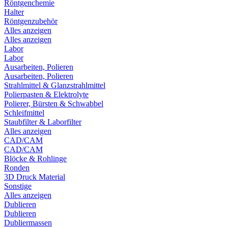
Röntgenchemie
Halter
Röntgenzubehör
Alles anzeigen
Alles anzeigen
Labor
Labor
Ausarbeiten, Polieren
Ausarbeiten, Polieren
Strahlmittel & Glanzstrahlmittel
Polierpasten & Elektrolyte
Polierer, Bürsten & Schwabbel
Schleifmittel
Staubfilter & Laborfilter
Alles anzeigen
CAD/CAM
CAD/CAM
Blöcke & Rohlinge
Ronden
3D Druck Material
Sonstige
Alles anzeigen
Dublieren
Dublieren
Dubliermassen