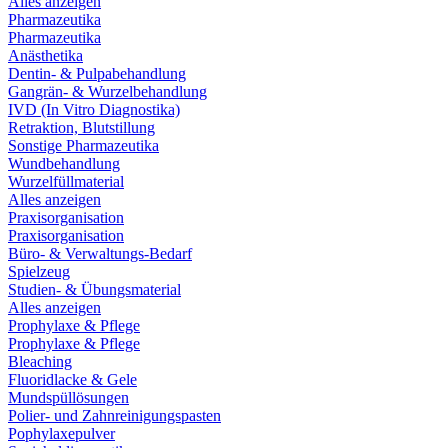
Alles anzeigen
Pharmazeutika
Pharmazeutika
Anästhetika
Dentin- & Pulpabehandlung
Gangrän- & Wurzelbehandlung
IVD (In Vitro Diagnostika)
Retraktion, Blutstillung
Sonstige Pharmazeutika
Wundbehandlung
Wurzelfüllmaterial
Alles anzeigen
Praxisorganisation
Praxisorganisation
Büro- & Verwaltungs-Bedarf
Spielzeug
Studien- & Übungsmaterial
Alles anzeigen
Prophylaxe & Pflege
Prophylaxe & Pflege
Bleaching
Fluoridlacke & Gele
Mundspüllösungen
Polier- und Zahnreinigungspasten
Pophylaxepulver