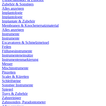
Zubehör & Sonstiges
Alles anzeigen
Implantologie
Implantologie
Implantate & Zubehör
Membranen & Knochenersatzmaterial
Alles anzeigen
Instrumente
Instrumente
Excavatoren & Schmelzmeissel
Feilen
Füllungsinstrumente
Instrumenteneinsätze
Instrumentenmarkierung
Messer
Mischinstrumente
Pinzetten
Scaler & Küretten
Schleifsteine
Sonstige Instrumente
Spiegel
Trays & Zubehör
Zahnreiniger
Zahnsonden, Paradontometer