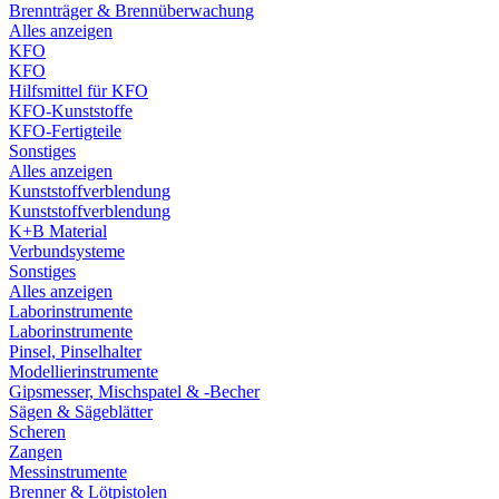
Brennträger & Brennüberwachung
Alles anzeigen
KFO
KFO
Hilfsmittel für KFO
KFO-Kunststoffe
KFO-Fertigteile
Sonstiges
Alles anzeigen
Kunststoffverblendung
Kunststoffverblendung
K+B Material
Verbundsysteme
Sonstiges
Alles anzeigen
Laborinstrumente
Laborinstrumente
Pinsel, Pinselhalter
Modellierinstrumente
Gipsmesser, Mischspatel & -Becher
Sägen & Sägeblätter
Scheren
Zangen
Messinstrumente
Brenner & Lötpistolen