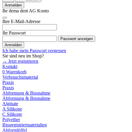
Anmelden
Ihr dema dent AG Konto
Ihre E-Mail-Adresse
Ihr Passwort
Passwort anzeigen
Anmelden
Ich habe mein Passwort vergessen
Sie sind neu im Shop?
→ Jetzt registrieren
Kontakt
0
Warenkorb
Verbrauchsmaterial
Praxis
Praxis
Abformung & Bissnahme
Abformung & Bissnahme
Alginate
A Silikone
C Silikone
Polyether
Bissregistriermaterialien
Abformlöffel