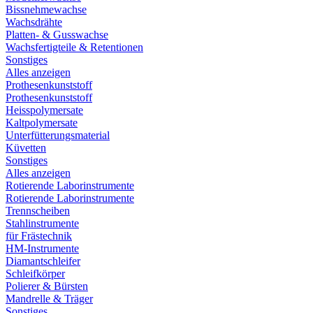
Bissnehmewachse
Wachsdrähte
Platten- & Gusswachse
Wachsfertigteile & Retentionen
Sonstiges
Alles anzeigen
Prothesenkunststoff
Prothesenkunststoff
Heisspolymersate
Kaltpolymersate
Unterfütterungsmaterial
Küvetten
Sonstiges
Alles anzeigen
Rotierende Laborinstrumente
Rotierende Laborinstrumente
Trennscheiben
Stahlinstrumente
für Frästechnik
HM-Instrumente
Diamantschleifer
Schleifkörper
Polierer & Bürsten
Mandrelle & Träger
Sonstiges