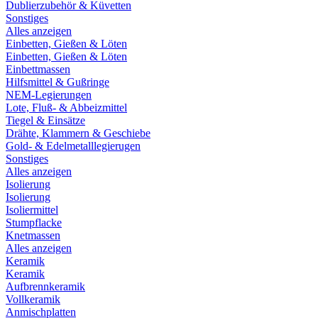
Dublierzubehör & Küvetten
Sonstiges
Alles anzeigen
Einbetten, Gießen & Löten
Einbetten, Gießen & Löten
Einbettmassen
Hilfsmittel & Gußringe
NEM-Legierungen
Lote, Fluß- & Abbeizmittel
Tiegel & Einsätze
Drähte, Klammern & Geschiebe
Gold- & Edelmetalllegierugen
Sonstiges
Alles anzeigen
Isolierung
Isolierung
Isoliermittel
Stumpflacke
Knetmassen
Alles anzeigen
Keramik
Keramik
Aufbrennkeramik
Vollkeramik
Anmischplatten