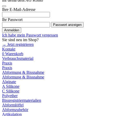
Ihr dema dent AG Konto
Ihre E-Mail-Adresse
Ihr Passwort
Passwort anzeigen
Anmelden
Ich habe mein Passwort vergessen
Sie sind neu im Shop?
→ Jetzt registrieren
Kontakt
0
Warenkorb
Verbrauchsmaterial
Praxis
Praxis
Abformung & Bissnahme
Abformung & Bissnahme
Alginate
A Silikone
C Silikone
Polyether
Bissregistriermaterialien
Abformlöffel
Abformzubehör
Artikulation