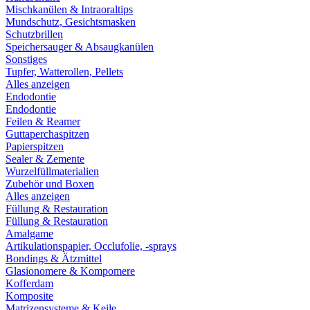
Mischkanülen & Intraoraltips
Mundschutz, Gesichtsmasken
Schutzbrillen
Speichersauger & Absaugkanülen
Sonstiges
Tupfer, Watterollen, Pellets
Alles anzeigen
Endodontie
Endodontie
Feilen & Reamer
Guttaperchaspitzen
Papierspitzen
Sealer & Zemente
Wurzelfüllmaterialien
Zubehör und Boxen
Alles anzeigen
Füllung & Restauration
Füllung & Restauration
Amalgame
Artikulationspapier, Occlufolie, -sprays
Bondings & Ätzmittel
Glasionomere & Kompomere
Kofferdam
Komposite
Matrizensysteme & Keile