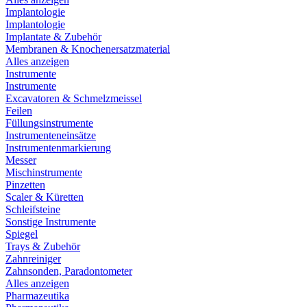
Implantologie
Implantologie
Implantate & Zubehör
Membranen & Knochenersatzmaterial
Alles anzeigen
Instrumente
Instrumente
Excavatoren & Schmelzmeissel
Feilen
Füllungsinstrumente
Instrumenteneinsätze
Instrumentenmarkierung
Messer
Mischinstrumente
Pinzetten
Scaler & Küretten
Schleifsteine
Sonstige Instrumente
Spiegel
Trays & Zubehör
Zahnreiniger
Zahnsonden, Paradontometer
Alles anzeigen
Pharmazeutika