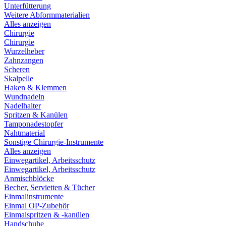
Unterfütterung
Weitere Abformmaterialien
Alles anzeigen
Chirurgie
Chirurgie
Wurzelheber
Zahnzangen
Scheren
Skalpelle
Haken & Klemmen
Wundnadeln
Nadelhalter
Spritzen & Kanülen
Tamponadestopfer
Nahtmaterial
Sonstige Chirurgie-Instrumente
Alles anzeigen
Einwegartikel, Arbeitsschutz
Einwegartikel, Arbeitsschutz
Anmischblöcke
Becher, Servietten & Tücher
Einmalinstrumente
Einmal OP-Zubehör
Einmalspritzen & -kanülen
Handschuhe