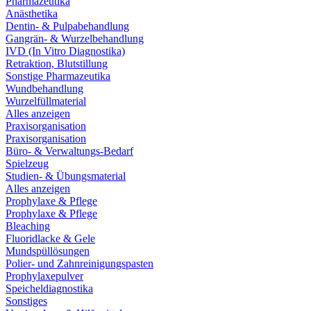
Pharmazeutika
Anästhetika
Dentin- & Pulpabehandlung
Gangrän- & Wurzelbehandlung
IVD (In Vitro Diagnostika)
Retraktion, Blutstillung
Sonstige Pharmazeutika
Wundbehandlung
Wurzelfüllmaterial
Alles anzeigen
Praxisorganisation
Praxisorganisation
Büro- & Verwaltungs-Bedarf
Spielzeug
Studien- & Übungsmaterial
Alles anzeigen
Prophylaxe & Pflege
Prophylaxe & Pflege
Bleaching
Fluoridlacke & Gele
Mundspüllösungen
Polier- und Zahnreinigungspasten
Prophylaxepulver
Speicheldiagnostika
Sonstiges