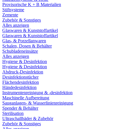
Provisorische K + B Materialien
Stiftsysteme
Zemente
Zubehör & Sonstiges
Alles anzeigen
Glaswaren & Kunststoffartikel
Glaswaren & Kunststoffartikel
Glas- & Porzellanwaren
Schalen, Dosen & Behälter
Schubladeneinsätze
Alles anzeigen
Hygiene & Desinfektion
Hygiene & Desinfektion
Abdruck-Desinfektion
Desinfektionstücher
Flächendesinfektion
Händedesinfektion
Instrumentenreinigung & -desinfektion
Maschinelle Aufbereitung
Sauganlagen- & Wasserlinienreinigung
Spender & Behälter
Sterilisation
Ultraschallbäder & Zubehör
Zubehör & Sonstiges
Alles anzeigen