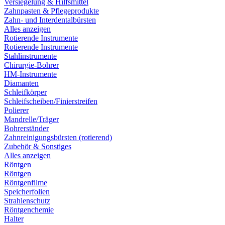
Versiegelung & Hilfsmittel
Zahnpasten & Pflegeprodukte
Zahn- und Interdentalbürsten
Alles anzeigen
Rotierende Instrumente
Rotierende Instrumente
Stahlinstrumente
Chirurgie-Bohrer
HM-Instrumente
Diamanten
Schleifkörper
Schleifscheiben/Finierstreifen
Polierer
Mandrelle/Träger
Bohrerständer
Zahnreinigungsbürsten (rotierend)
Zubehör & Sonstiges
Alles anzeigen
Röntgen
Röntgen
Röntgenfilme
Speicherfolien
Strahlenschutz
Röntgenchemie
Halter