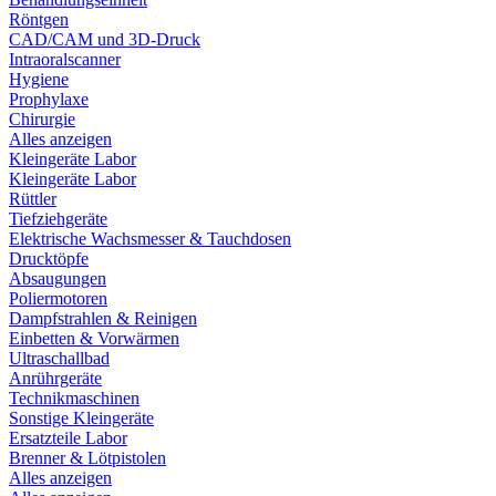
Röntgen
CAD/CAM und 3D-Druck
Intraoralscanner
Hygiene
Prophylaxe
Chirurgie
Alles anzeigen
Kleingeräte Labor
Kleingeräte Labor
Rüttler
Tiefziehgeräte
Elektrische Wachsmesser & Tauchdosen
Drucktöpfe
Absaugungen
Poliermotoren
Dampfstrahlen & Reinigen
Einbetten & Vorwärmen
Ultraschallbad
Anrührgeräte
Technikmaschinen
Sonstige Kleingeräte
Ersatzteile Labor
Brenner & Lötpistolen
Alles anzeigen