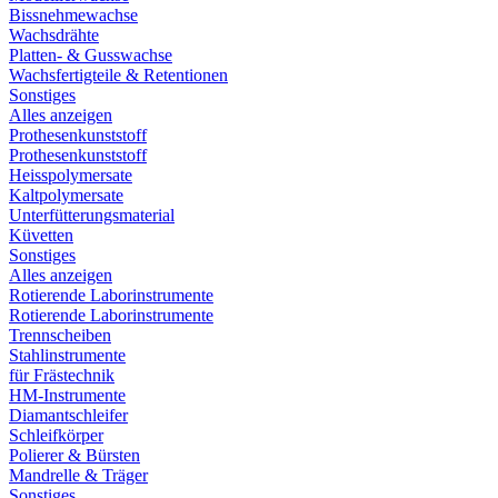
Bissnehmewachse
Wachsdrähte
Platten- & Gusswachse
Wachsfertigteile & Retentionen
Sonstiges
Alles anzeigen
Prothesenkunststoff
Prothesenkunststoff
Heisspolymersate
Kaltpolymersate
Unterfütterungsmaterial
Küvetten
Sonstiges
Alles anzeigen
Rotierende Laborinstrumente
Rotierende Laborinstrumente
Trennscheiben
Stahlinstrumente
für Frästechnik
HM-Instrumente
Diamantschleifer
Schleifkörper
Polierer & Bürsten
Mandrelle & Träger
Sonstiges