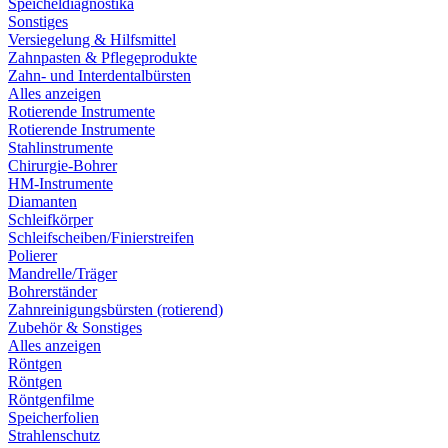
Speicheldiagnostika
Sonstiges
Versiegelung & Hilfsmittel
Zahnpasten & Pflegeprodukte
Zahn- und Interdentalbürsten
Alles anzeigen
Rotierende Instrumente
Rotierende Instrumente
Stahlinstrumente
Chirurgie-Bohrer
HM-Instrumente
Diamanten
Schleifkörper
Schleifscheiben/Finierstreifen
Polierer
Mandrelle/Träger
Bohrerständer
Zahnreinigungsbürsten (rotierend)
Zubehör & Sonstiges
Alles anzeigen
Röntgen
Röntgen
Röntgenfilme
Speicherfolien
Strahlenschutz