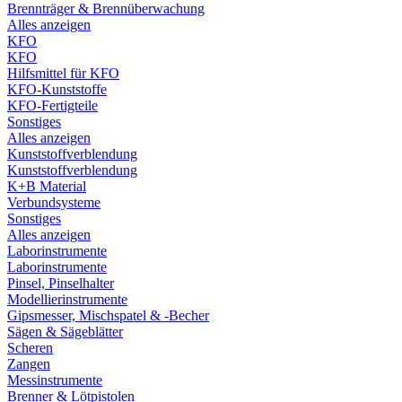
Brennträger & Brennüberwachung
Alles anzeigen
KFO
KFO
Hilfsmittel für KFO
KFO-Kunststoffe
KFO-Fertigteile
Sonstiges
Alles anzeigen
Kunststoffverblendung
Kunststoffverblendung
K+B Material
Verbundsysteme
Sonstiges
Alles anzeigen
Laborinstrumente
Laborinstrumente
Pinsel, Pinselhalter
Modellierinstrumente
Gipsmesser, Mischspatel & -Becher
Sägen & Sägeblätter
Scheren
Zangen
Messinstrumente
Brenner & Lötpistolen