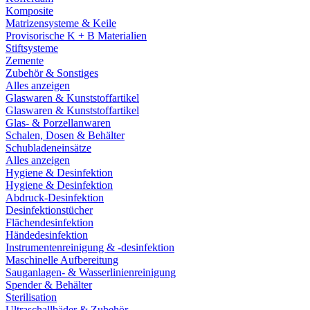
Komposite
Matrizensysteme & Keile
Provisorische K + B Materialien
Stiftsysteme
Zemente
Zubehör & Sonstiges
Alles anzeigen
Glaswaren & Kunststoffartikel
Glaswaren & Kunststoffartikel
Glas- & Porzellanwaren
Schalen, Dosen & Behälter
Schubladeneinsätze
Alles anzeigen
Hygiene & Desinfektion
Hygiene & Desinfektion
Abdruck-Desinfektion
Desinfektionstücher
Flächendesinfektion
Händedesinfektion
Instrumentenreinigung & -desinfektion
Maschinelle Aufbereitung
Sauganlagen- & Wasserlinienreinigung
Spender & Behälter
Sterilisation
Ultraschallbäder & Zubehör