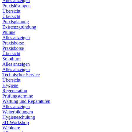
Alles anzeigen
Praxislösungen
Übersicht
Übersicht
Praxisplanung
Existenzgründung
Pluline
Alles anzeigen
Praxisbörse
Praxisbörse
Übersicht
Solothurn
Alles anzeigen
Alles anzeigen
Technischer Service
Übersicht
Hygiene
Regeneration
Prüfungstermine
Wartung und Reparaturen
Alles anzeigen
Weiterbildungen
Hygieneschulung
3D-Workshop
Webinare