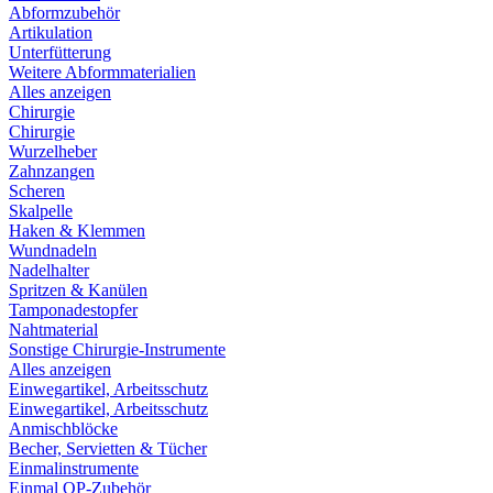
Abformzubehör
Artikulation
Unterfütterung
Weitere Abformmaterialien
Alles anzeigen
Chirurgie
Chirurgie
Wurzelheber
Zahnzangen
Scheren
Skalpelle
Haken & Klemmen
Wundnadeln
Nadelhalter
Spritzen & Kanülen
Tamponadestopfer
Nahtmaterial
Sonstige Chirurgie-Instrumente
Alles anzeigen
Einwegartikel, Arbeitsschutz
Einwegartikel, Arbeitsschutz
Anmischblöcke
Becher, Servietten & Tücher
Einmalinstrumente
Einmal OP-Zubehör