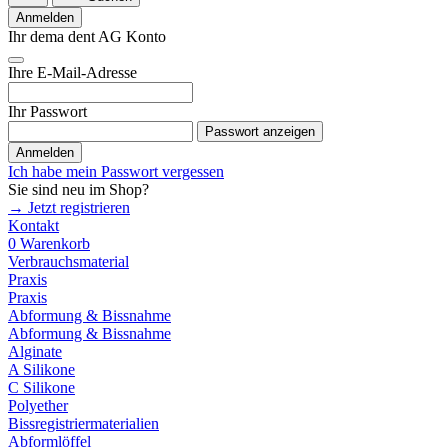
Anmelden
Ihr dema dent AG Konto
Ihre E-Mail-Adresse
Ihr Passwort
Passwort anzeigen
Anmelden
Ich habe mein Passwort vergessen
Sie sind neu im Shop?
→ Jetzt registrieren
Kontakt
0
Warenkorb
Verbrauchsmaterial
Praxis
Praxis
Abformung & Bissnahme
Abformung & Bissnahme
Alginate
A Silikone
C Silikone
Polyether
Bissregistriermaterialien
Abformlöffel