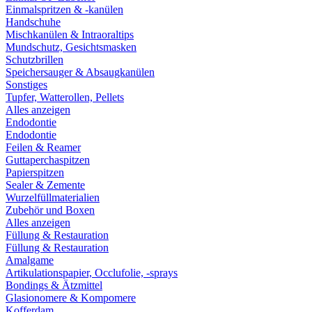
Einmalspritzen & -kanülen
Handschuhe
Mischkanülen & Intraoraltips
Mundschutz, Gesichtsmasken
Schutzbrillen
Speichersauger & Absaugkanülen
Sonstiges
Tupfer, Watterollen, Pellets
Alles anzeigen
Endodontie
Endodontie
Feilen & Reamer
Guttaperchaspitzen
Papierspitzen
Sealer & Zemente
Wurzelfüllmaterialien
Zubehör und Boxen
Alles anzeigen
Füllung & Restauration
Füllung & Restauration
Amalgame
Artikulationspapier, Occlufolie, -sprays
Bondings & Ätzmittel
Glasionomere & Kompomere
Kofferdam