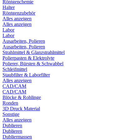
Röntgenchemie
Halter
Röntgenzubehör
Alles anzeigen
Alles anzeigen
Labor
Labor
Ausarbeiten, Polieren
Ausarbeiten, Polieren
Strahlmittel & Glanzstrahlmittel
Polierpasten & Elektrolyte
Polierer, Bürsten & Schwabbel
Schleifmittel
Staubfilter & Laborfilter
Alles anzeigen
CAD/CAM
CAD/CAM
Blöcke & Rohlinge
Ronden
3D Druck Material
Sonstige
Alles anzeigen
Dublieren
Dublieren
Dubliermassen