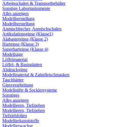
Arbeitsschalen & Transportbehälter
Sonstige Laborinstrumente
Alles anzeigen
Modellherstellung
Modellherstellung
Anmischbecher, Anmischschalen
Artikulationsgipse (Klasse1)
Alabastergipse (Klasse 2)
Hartgipse (Klasse 3)
Superhartgipse (Klasse 4)
Modellsäge
Löffelmaterial
Löffel- & Basisplatten
Abdruckgipse
Modellmaterial & Zahnfleischmasken
Tauchhärter
Gipsverarbeitung
Modellstifte & Socklersysteme
Sonstiges
Alles anzeigen
Modellieren, Tiefziehen
Modellieren, Tiefziehen
Tiefziehfolien
Modellierkunststoffe
Modellierwachse