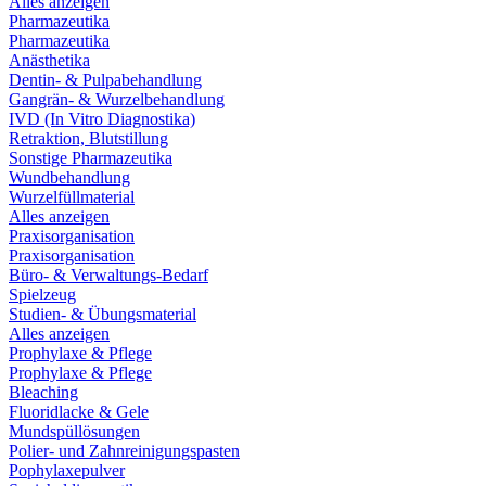
Alles anzeigen
Pharmazeutika
Pharmazeutika
Anästhetika
Dentin- & Pulpabehandlung
Gangrän- & Wurzelbehandlung
IVD (In Vitro Diagnostika)
Retraktion, Blutstillung
Sonstige Pharmazeutika
Wundbehandlung
Wurzelfüllmaterial
Alles anzeigen
Praxisorganisation
Praxisorganisation
Büro- & Verwaltungs-Bedarf
Spielzeug
Studien- & Übungsmaterial
Alles anzeigen
Prophylaxe & Pflege
Prophylaxe & Pflege
Bleaching
Fluoridlacke & Gele
Mundspüllösungen
Polier- und Zahnreinigungspasten
Pophylaxepulver