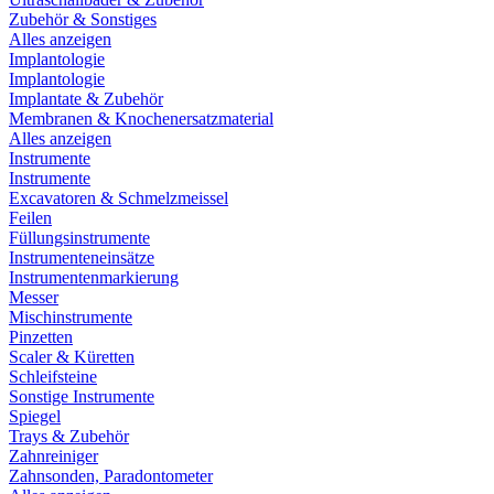
Zubehör & Sonstiges
Alles anzeigen
Implantologie
Implantologie
Implantate & Zubehör
Membranen & Knochenersatzmaterial
Alles anzeigen
Instrumente
Instrumente
Excavatoren & Schmelzmeissel
Feilen
Füllungsinstrumente
Instrumenteneinsätze
Instrumentenmarkierung
Messer
Mischinstrumente
Pinzetten
Scaler & Küretten
Schleifsteine
Sonstige Instrumente
Spiegel
Trays & Zubehör
Zahnreiniger
Zahnsonden, Paradontometer