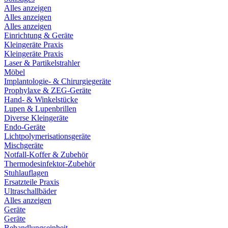
Alles anzeigen
Alles anzeigen
Alles anzeigen
Einrichtung & Geräte
Kleingeräte Praxis
Kleingeräte Praxis
Laser & Partikelstrahler
Möbel
Implantologie- & Chirurgiegeräte
Prophylaxe & ZEG-Geräte
Hand- & Winkelstücke
Lupen & Lupenbrillen
Diverse Kleingeräte
Endo-Geräte
Lichtpolymerisationsgeräte
Mischgeräte
Notfall-Koffer & Zubehör
Thermodesinfektor-Zubehör
Stuhlauflagen
Ersatzteile Praxis
Ultraschallbäder
Alles anzeigen
Geräte
Geräte
Behandlungseinheit