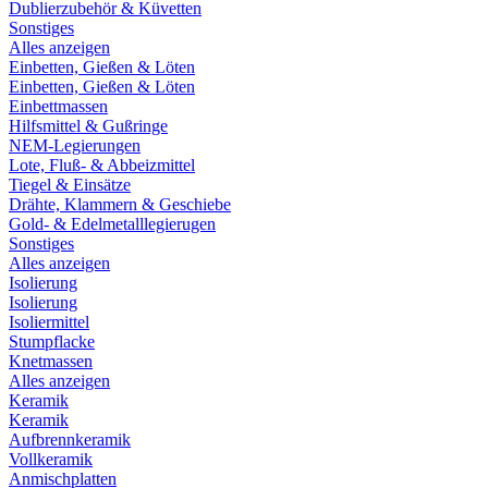
Dublierzubehör & Küvetten
Sonstiges
Alles anzeigen
Einbetten, Gießen & Löten
Einbetten, Gießen & Löten
Einbettmassen
Hilfsmittel & Gußringe
NEM-Legierungen
Lote, Fluß- & Abbeizmittel
Tiegel & Einsätze
Drähte, Klammern & Geschiebe
Gold- & Edelmetalllegierugen
Sonstiges
Alles anzeigen
Isolierung
Isolierung
Isoliermittel
Stumpflacke
Knetmassen
Alles anzeigen
Keramik
Keramik
Aufbrennkeramik
Vollkeramik
Anmischplatten