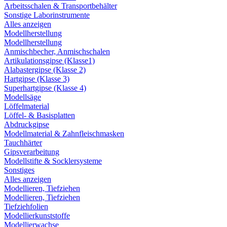
Arbeitsschalen & Transportbehälter
Sonstige Laborinstrumente
Alles anzeigen
Modellherstellung
Modellherstellung
Anmischbecher, Anmischschalen
Artikulationsgipse (Klasse1)
Alabastergipse (Klasse 2)
Hartgipse (Klasse 3)
Superhartgipse (Klasse 4)
Modellsäge
Löffelmaterial
Löffel- & Basisplatten
Abdruckgipse
Modellmaterial & Zahnfleischmasken
Tauchhärter
Gipsverarbeitung
Modellstifte & Socklersysteme
Sonstiges
Alles anzeigen
Modellieren, Tiefziehen
Modellieren, Tiefziehen
Tiefziehfolien
Modellierkunststoffe
Modellierwachse