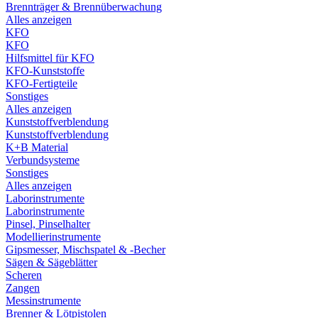
Brennträger & Brennüberwachung
Alles anzeigen
KFO
KFO
Hilfsmittel für KFO
KFO-Kunststoffe
KFO-Fertigteile
Sonstiges
Alles anzeigen
Kunststoffverblendung
Kunststoffverblendung
K+B Material
Verbundsysteme
Sonstiges
Alles anzeigen
Laborinstrumente
Laborinstrumente
Pinsel, Pinselhalter
Modellierinstrumente
Gipsmesser, Mischspatel & -Becher
Sägen & Sägeblätter
Scheren
Zangen
Messinstrumente
Brenner & Lötpistolen