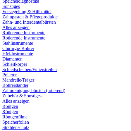
Speicheldiagnostika
Sonstiges
Versiegelung & Hilfsmittel
Zahnpasten & Pflegeprodukte
Zahn- und Interdentalbürsten
Alles anzeigen
Rotierende Instrumente
Rotierende Instrumente
Stahlinstrumente
Chirurgie-Bohrer
HM-Instrumente
Diamanten
Schleifkörper
Schleifscheiben/Finierstreifen
Polierer
Mandrelle/Träger
Bohrerständer
Zahnreinigungsbürsten (rotierend)
Zubehör & Sonstiges
Alles anzeigen
Röntgen
Röntgen
Röntgenfilme
Speicherfolien
Strahlenschutz