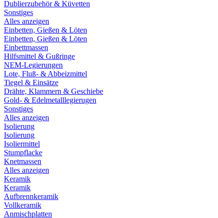
Dublierzubehör & Küvetten
Sonstiges
Alles anzeigen
Einbetten, Gießen & Löten
Einbetten, Gießen & Löten
Einbettmassen
Hilfsmittel & Gußringe
NEM-Legierungen
Lote, Fluß- & Abbeizmittel
Tiegel & Einsätze
Drähte, Klammern & Geschiebe
Gold- & Edelmetalllegierugen
Sonstiges
Alles anzeigen
Isolierung
Isolierung
Isoliermittel
Stumpflacke
Knetmassen
Alles anzeigen
Keramik
Keramik
Aufbrennkeramik
Vollkeramik
Anmischplatten