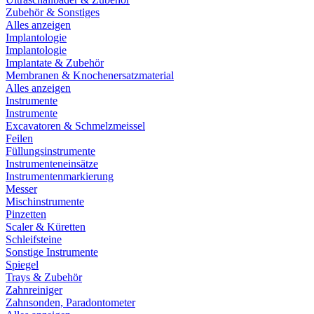
Zubehör & Sonstiges
Alles anzeigen
Implantologie
Implantologie
Implantate & Zubehör
Membranen & Knochenersatzmaterial
Alles anzeigen
Instrumente
Instrumente
Excavatoren & Schmelzmeissel
Feilen
Füllungsinstrumente
Instrumenteneinsätze
Instrumentenmarkierung
Messer
Mischinstrumente
Pinzetten
Scaler & Küretten
Schleifsteine
Sonstige Instrumente
Spiegel
Trays & Zubehör
Zahnreiniger
Zahnsonden, Paradontometer