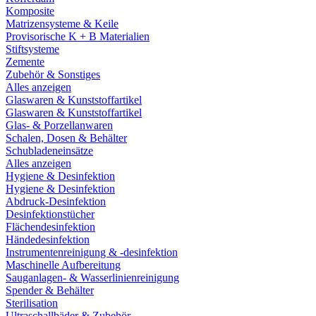
Komposite
Matrizensysteme & Keile
Provisorische K + B Materialien
Stiftsysteme
Zemente
Zubehör & Sonstiges
Alles anzeigen
Glaswaren & Kunststoffartikel
Glaswaren & Kunststoffartikel
Glas- & Porzellanwaren
Schalen, Dosen & Behälter
Schubladeneinsätze
Alles anzeigen
Hygiene & Desinfektion
Hygiene & Desinfektion
Abdruck-Desinfektion
Desinfektionstücher
Flächendesinfektion
Händedesinfektion
Instrumentenreinigung & -desinfektion
Maschinelle Aufbereitung
Sauganlagen- & Wasserlinienreinigung
Spender & Behälter
Sterilisation
Ultraschallbäder & Zubehör