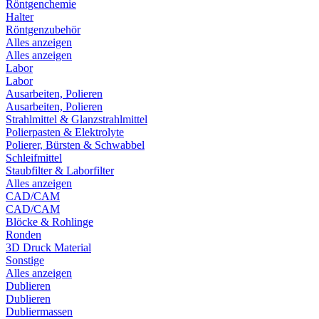
Röntgenchemie
Halter
Röntgenzubehör
Alles anzeigen
Alles anzeigen
Labor
Labor
Ausarbeiten, Polieren
Ausarbeiten, Polieren
Strahlmittel & Glanzstrahlmittel
Polierpasten & Elektrolyte
Polierer, Bürsten & Schwabbel
Schleifmittel
Staubfilter & Laborfilter
Alles anzeigen
CAD/CAM
CAD/CAM
Blöcke & Rohlinge
Ronden
3D Druck Material
Sonstige
Alles anzeigen
Dublieren
Dublieren
Dubliermassen