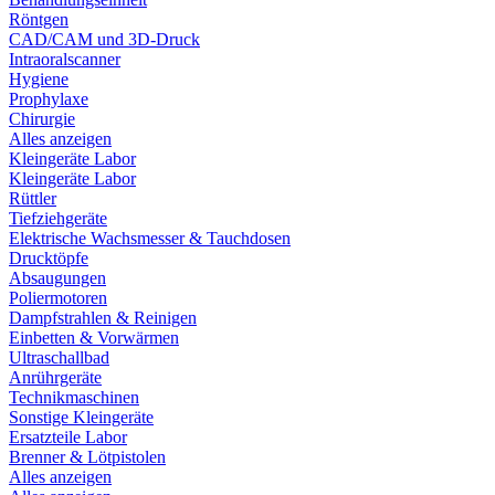
Röntgen
CAD/CAM und 3D-Druck
Intraoralscanner
Hygiene
Prophylaxe
Chirurgie
Alles anzeigen
Kleingeräte Labor
Kleingeräte Labor
Rüttler
Tiefziehgeräte
Elektrische Wachsmesser & Tauchdosen
Drucktöpfe
Absaugungen
Poliermotoren
Dampfstrahlen & Reinigen
Einbetten & Vorwärmen
Ultraschallbad
Anrührgeräte
Technikmaschinen
Sonstige Kleingeräte
Ersatzteile Labor
Brenner & Lötpistolen
Alles anzeigen