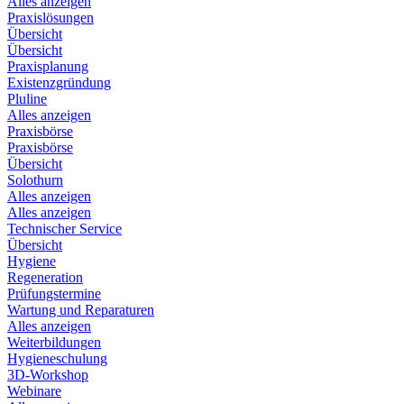
Alles anzeigen
Praxislösungen
Übersicht
Übersicht
Praxisplanung
Existenzgründung
Pluline
Alles anzeigen
Praxisbörse
Praxisbörse
Übersicht
Solothurn
Alles anzeigen
Alles anzeigen
Technischer Service
Übersicht
Hygiene
Regeneration
Prüfungstermine
Wartung und Reparaturen
Alles anzeigen
Weiterbildungen
Hygieneschulung
3D-Workshop
Webinare