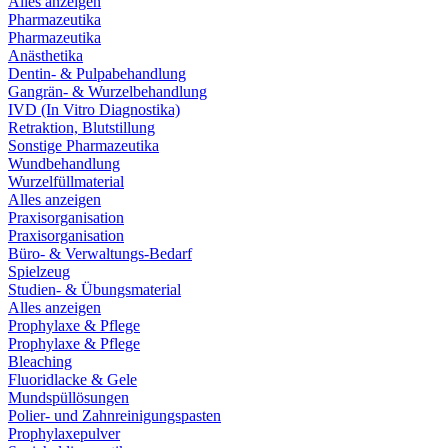
Alles anzeigen
Pharmazeutika
Pharmazeutika
Anästhetika
Dentin- & Pulpabehandlung
Gangrän- & Wurzelbehandlung
IVD (In Vitro Diagnostika)
Retraktion, Blutstillung
Sonstige Pharmazeutika
Wundbehandlung
Wurzelfüllmaterial
Alles anzeigen
Praxisorganisation
Praxisorganisation
Büro- & Verwaltungs-Bedarf
Spielzeug
Studien- & Übungsmaterial
Alles anzeigen
Prophylaxe & Pflege
Prophylaxe & Pflege
Bleaching
Fluoridlacke & Gele
Mundspüllösungen
Polier- und Zahnreinigungspasten
Prophylaxepulver