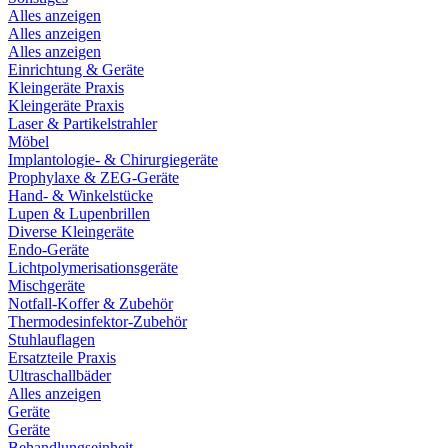
Alles anzeigen
Alles anzeigen
Alles anzeigen
Einrichtung & Geräte
Kleingeräte Praxis
Kleingeräte Praxis
Laser & Partikelstrahler
Möbel
Implantologie- & Chirurgiegeräte
Prophylaxe & ZEG-Geräte
Hand- & Winkelstücke
Lupen & Lupenbrillen
Diverse Kleingeräte
Endo-Geräte
Lichtpolymerisationsgeräte
Mischgeräte
Notfall-Koffer & Zubehör
Thermodesinfektor-Zubehör
Stuhlauflagen
Ersatzteile Praxis
Ultraschallbäder
Alles anzeigen
Geräte
Geräte
Behandlungseinheit