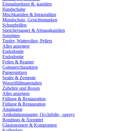
Einmalspritzen & -kanülen
Handschuhe
Mischkanülen & Intraoraltips
Mundschutz, Gesichtsmasken
Schutzbrillen
Speichersauger & Absaugkanülen
Sonstiges
Tupfer, Watterollen, Pellets
Alles anzeigen
Endodontie
Endodontie
Feilen & Reamer
Guttaperchaspitzen
Papierspitzen
Sealer & Zemente
Wurzelfüllmaterialien
Zubehör und Boxen
Alles anzeigen
Füllung & Restauration
Füllung & Restauration
Amalgame
Artikulationspapier, Occlufolie, -sprays
Bondings & Ätzmittel
Glasionomere & Kompomere
Kofferdam