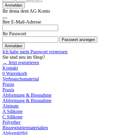
Anmelden
Ihr dema dent AG Konto
Ihre E-Mail-Adresse
Ihr Passwort
Passwort anzeigen
Anmelden
Ich habe mein Passwort vergessen
Sie sind neu im Shop?
→ Jetzt registrieren
Kontakt
0
Warenkorb
Verbrauchsmaterial
Praxis
Praxis
Abformung & Bissnahme
Abformung & Bissnahme
Alginate
A Silikone
C Silikone
Polyether
Bissregistriermaterialien
Abformlöffel