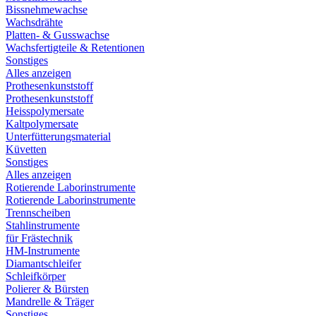
Bissnehmewachse
Wachsdrähte
Platten- & Gusswachse
Wachsfertigteile & Retentionen
Sonstiges
Alles anzeigen
Prothesenkunststoff
Prothesenkunststoff
Heisspolymersate
Kaltpolymersate
Unterfütterungsmaterial
Küvetten
Sonstiges
Alles anzeigen
Rotierende Laborinstrumente
Rotierende Laborinstrumente
Trennscheiben
Stahlinstrumente
für Frästechnik
HM-Instrumente
Diamantschleifer
Schleifkörper
Polierer & Bürsten
Mandrelle & Träger
Sonstiges