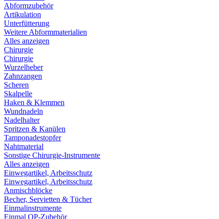
Abformzubehör
Artikulation
Unterfütterung
Weitere Abformmaterialien
Alles anzeigen
Chirurgie
Chirurgie
Wurzelheber
Zahnzangen
Scheren
Skalpelle
Haken & Klemmen
Wundnadeln
Nadelhalter
Spritzen & Kanülen
Tamponadestopfer
Nahtmaterial
Sonstige Chirurgie-Instrumente
Alles anzeigen
Einwegartikel, Arbeitsschutz
Einwegartikel, Arbeitsschutz
Anmischblöcke
Becher, Servietten & Tücher
Einmalinstrumente
Einmal OP-Zubehör