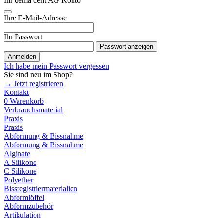
Ihr dema dent AG Konto
Ihre E-Mail-Adresse
Ihr Passwort
Passwort anzeigen
Anmelden
Ich habe mein Passwort vergessen
Sie sind neu im Shop?
→ Jetzt registrieren
Kontakt
0
Warenkorb
Verbrauchsmaterial
Praxis
Praxis
Abformung & Bissnahme
Abformung & Bissnahme
Alginate
A Silikone
C Silikone
Polyether
Bissregistriermaterialien
Abformlöffel
Abformzubehör
Artikulation