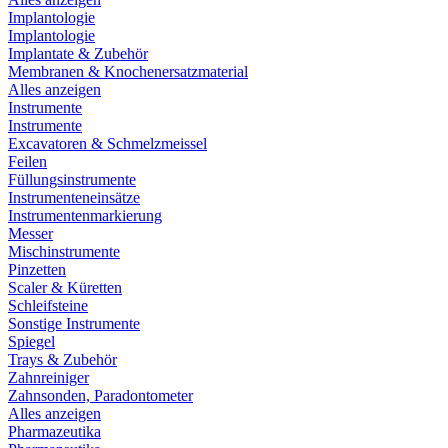
Implantologie
Implantologie
Implantate & Zubehör
Membranen & Knochenersatzmaterial
Alles anzeigen
Instrumente
Instrumente
Excavatoren & Schmelzmeissel
Feilen
Füllungsinstrumente
Instrumenteneinsätze
Instrumentenmarkierung
Messer
Mischinstrumente
Pinzetten
Scaler & Küretten
Schleifsteine
Sonstige Instrumente
Spiegel
Trays & Zubehör
Zahnreiniger
Zahnsonden, Paradontometer
Alles anzeigen
Pharmazeutika