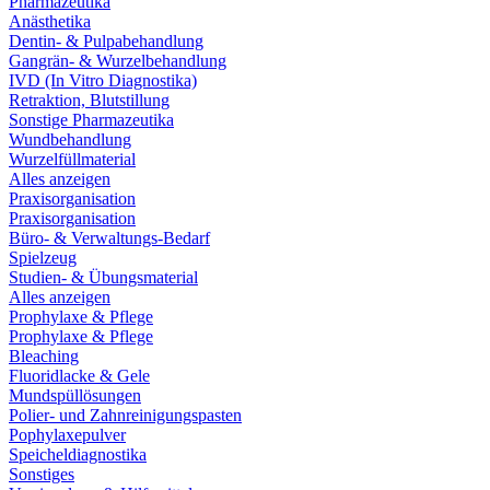
Pharmazeutika
Anästhetika
Dentin- & Pulpabehandlung
Gangrän- & Wurzelbehandlung
IVD (In Vitro Diagnostika)
Retraktion, Blutstillung
Sonstige Pharmazeutika
Wundbehandlung
Wurzelfüllmaterial
Alles anzeigen
Praxisorganisation
Praxisorganisation
Büro- & Verwaltungs-Bedarf
Spielzeug
Studien- & Übungsmaterial
Alles anzeigen
Prophylaxe & Pflege
Prophylaxe & Pflege
Bleaching
Fluoridlacke & Gele
Mundspüllösungen
Polier- und Zahnreinigungspasten
Pophylaxepulver
Speicheldiagnostika
Sonstiges