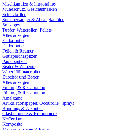
Mischkanülen & Intraoraltips
Mundschutz, Gesichtsmasken
Schutzbrillen
Speichersauger & Absaugkanülen
Sonstiges
Tupfer, Watterollen, Pellets
Alles anzeigen
Endodontie
Endodontie
Feilen & Reamer
Guttaperchaspitzen
Papierspitzen
Sealer & Zemente
Wurzelfüllmaterialien
Zubehör und Boxen
Alles anzeigen
Füllung & Restauration
Füllung & Restauration
Amalgame
Artikulationspapier, Occlufolie, -sprays
Bondings & Ätzmittel
Glasionomere & Kompomere
Kofferdam
Komposite
Matrizensysteme & Keile