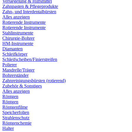
Versiegelung & Hilfsmittel
Zahnpasten & Pflegeprodukte
Zahn- und Interdentalbürsten
Alles anzeigen
Rotierende Instrumente
Rotierende Instrumente
Stahlinstrumente
Chirurgie-Bohrer
HM-Instrumente
Diamanten
Schleifkörper
Schleifscheiben/Finierstreifen
Polierer
Mandrelle/Träger
Bohrerständer
Zahnreinigungsbürsten (rotierend)
Zubehör & Sonstiges
Alles anzeigen
Röntgen
Röntgen
Röntgenfilme
Speicherfolien
Strahlenschutz
Röntgenchemie
Halter