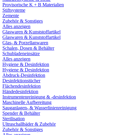
Provisorische K + B Materialien
Stiftsysteme
Zemente
Zubehör & Sonstiges
Alles anzeigen
Glaswaren & Kunststoffartikel
Glaswaren & Kunststoffartikel
Glas- & Porzellanwaren
Schalen, Dosen & Behälter
Schubladeneinsätze
Alles anzeigen
Hygiene & Desinfektion
Hygiene & Desinfektion
Abdruck-Desinfektion
Desinfektionstücher
Flächendesinfektion
Händedesinfektion
Instrumentenreinigung & -desinfektion
Maschinelle Aufbereitung
Sauganlagen- & Wasserlinienreinigung
Spender & Behälter
Sterilisation
Ultraschallbäder & Zubehör
Zubehör & Sonstiges
Alles anzeigen