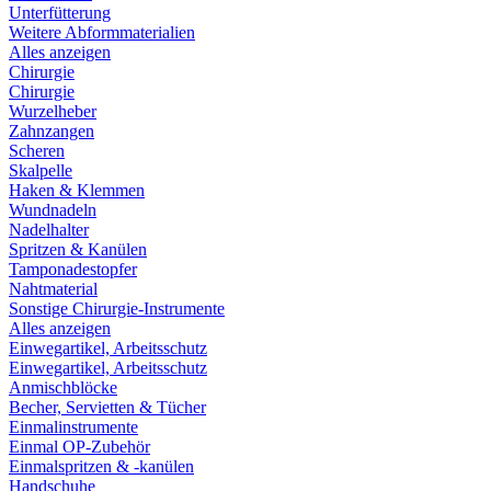
Unterfütterung
Weitere Abformmaterialien
Alles anzeigen
Chirurgie
Chirurgie
Wurzelheber
Zahnzangen
Scheren
Skalpelle
Haken & Klemmen
Wundnadeln
Nadelhalter
Spritzen & Kanülen
Tamponadestopfer
Nahtmaterial
Sonstige Chirurgie-Instrumente
Alles anzeigen
Einwegartikel, Arbeitsschutz
Einwegartikel, Arbeitsschutz
Anmischblöcke
Becher, Servietten & Tücher
Einmalinstrumente
Einmal OP-Zubehör
Einmalspritzen & -kanülen
Handschuhe