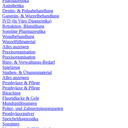
Pharmazeutika
Anästhetika
Dentin- & Pulpabehandlung
Gangrän- & Wurzelbehandlung
IVD (In Vitro Diagnostika)
Retraktion, Blutstillung
Sonstige Pharmazeutika
Wundbehandlung
Wurzelfüllmaterial
Alles anzeigen
Praxisorganisation
Praxisorganisation
Büro- & Verwaltungs-Bedarf
Spielzeug
Studien- & Übungsmaterial
Alles anzeigen
Prophylaxe & Pflege
Prophylaxe & Pflege
Bleaching
Fluoridlacke & Gele
Mundspüllösungen
Polier- und Zahnreinigungspasten
Prophylaxepulver
Speicheldiagnostika
Sonstiges