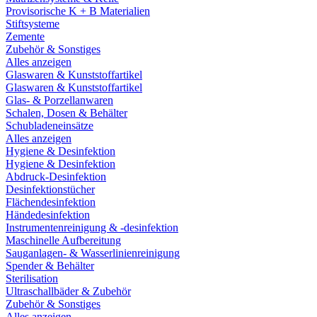
Provisorische K + B Materialien
Stiftsysteme
Zemente
Zubehör & Sonstiges
Alles anzeigen
Glaswaren & Kunststoffartikel
Glaswaren & Kunststoffartikel
Glas- & Porzellanwaren
Schalen, Dosen & Behälter
Schubladeneinsätze
Alles anzeigen
Hygiene & Desinfektion
Hygiene & Desinfektion
Abdruck-Desinfektion
Desinfektionstücher
Flächendesinfektion
Händedesinfektion
Instrumentenreinigung & -desinfektion
Maschinelle Aufbereitung
Sauganlagen- & Wasserlinienreinigung
Spender & Behälter
Sterilisation
Ultraschallbäder & Zubehör
Zubehör & Sonstiges
Alles anzeigen