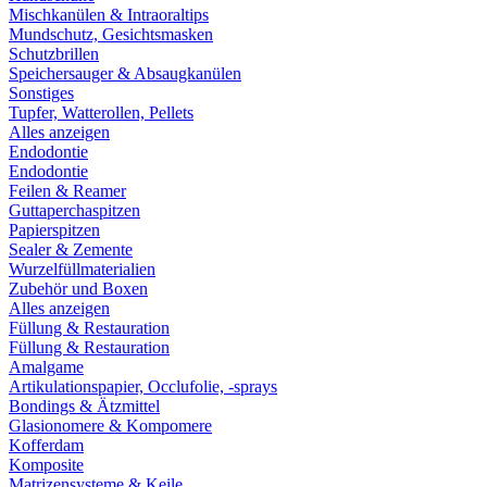
Mischkanülen & Intraoraltips
Mundschutz, Gesichtsmasken
Schutzbrillen
Speichersauger & Absaugkanülen
Sonstiges
Tupfer, Watterollen, Pellets
Alles anzeigen
Endodontie
Endodontie
Feilen & Reamer
Guttaperchaspitzen
Papierspitzen
Sealer & Zemente
Wurzelfüllmaterialien
Zubehör und Boxen
Alles anzeigen
Füllung & Restauration
Füllung & Restauration
Amalgame
Artikulationspapier, Occlufolie, -sprays
Bondings & Ätzmittel
Glasionomere & Kompomere
Kofferdam
Komposite
Matrizensysteme & Keile