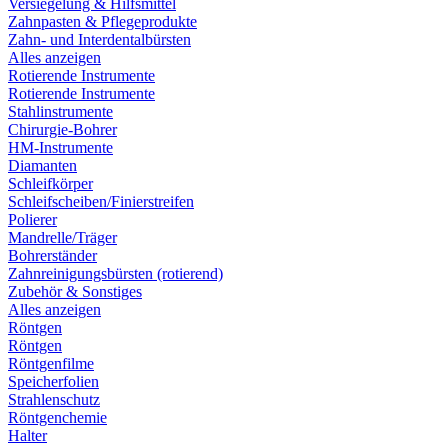
Versiegelung & Hilfsmittel
Zahnpasten & Pflegeprodukte
Zahn- und Interdentalbürsten
Alles anzeigen
Rotierende Instrumente
Rotierende Instrumente
Stahlinstrumente
Chirurgie-Bohrer
HM-Instrumente
Diamanten
Schleifkörper
Schleifscheiben/Finierstreifen
Polierer
Mandrelle/Träger
Bohrerständer
Zahnreinigungsbürsten (rotierend)
Zubehör & Sonstiges
Alles anzeigen
Röntgen
Röntgen
Röntgenfilme
Speicherfolien
Strahlenschutz
Röntgenchemie
Halter