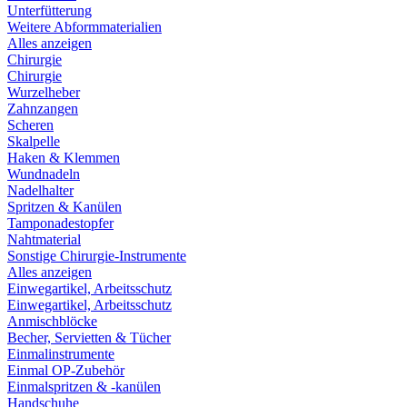
Unterfütterung
Weitere Abformmaterialien
Alles anzeigen
Chirurgie
Chirurgie
Wurzelheber
Zahnzangen
Scheren
Skalpelle
Haken & Klemmen
Wundnadeln
Nadelhalter
Spritzen & Kanülen
Tamponadestopfer
Nahtmaterial
Sonstige Chirurgie-Instrumente
Alles anzeigen
Einwegartikel, Arbeitsschutz
Einwegartikel, Arbeitsschutz
Anmischblöcke
Becher, Servietten & Tücher
Einmalinstrumente
Einmal OP-Zubehör
Einmalspritzen & -kanülen
Handschuhe