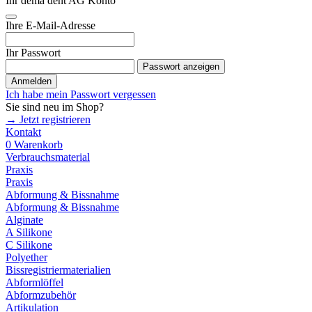
Ihr dema dent AG Konto
Ihre E-Mail-Adresse
Ihr Passwort
Passwort anzeigen
Anmelden
Ich habe mein Passwort vergessen
Sie sind neu im Shop?
→ Jetzt registrieren
Kontakt
0
Warenkorb
Verbrauchsmaterial
Praxis
Praxis
Abformung & Bissnahme
Abformung & Bissnahme
Alginate
A Silikone
C Silikone
Polyether
Bissregistriermaterialien
Abformlöffel
Abformzubehör
Artikulation