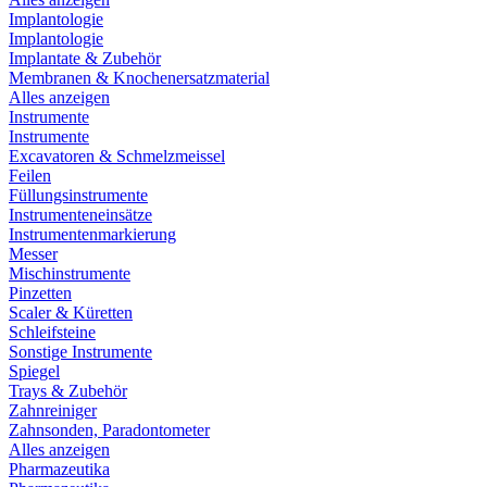
Implantologie
Implantologie
Implantate & Zubehör
Membranen & Knochenersatzmaterial
Alles anzeigen
Instrumente
Instrumente
Excavatoren & Schmelzmeissel
Feilen
Füllungsinstrumente
Instrumenteneinsätze
Instrumentenmarkierung
Messer
Mischinstrumente
Pinzetten
Scaler & Küretten
Schleifsteine
Sonstige Instrumente
Spiegel
Trays & Zubehör
Zahnreiniger
Zahnsonden, Paradontometer
Alles anzeigen
Pharmazeutika