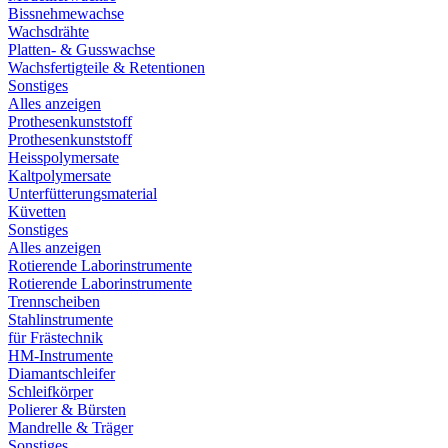
Bissnehmewachse
Wachsdrähte
Platten- & Gusswachse
Wachsfertigteile & Retentionen
Sonstiges
Alles anzeigen
Prothesenkunststoff
Prothesenkunststoff
Heisspolymersate
Kaltpolymersate
Unterfütterungsmaterial
Küvetten
Sonstiges
Alles anzeigen
Rotierende Laborinstrumente
Rotierende Laborinstrumente
Trennscheiben
Stahlinstrumente
für Frästechnik
HM-Instrumente
Diamantschleifer
Schleifkörper
Polierer & Bürsten
Mandrelle & Träger
Sonstiges