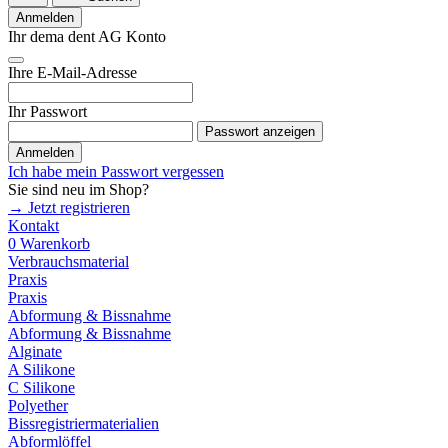
Anmelden
Ihr dema dent AG Konto
Ihre E-Mail-Adresse
Ihr Passwort
Passwort anzeigen
Anmelden
Ich habe mein Passwort vergessen
Sie sind neu im Shop?
→ Jetzt registrieren
Kontakt
0
Warenkorb
Verbrauchsmaterial
Praxis
Praxis
Abformung & Bissnahme
Abformung & Bissnahme
Alginate
A Silikone
C Silikone
Polyether
Bissregistriermaterialien
Abformlöffel