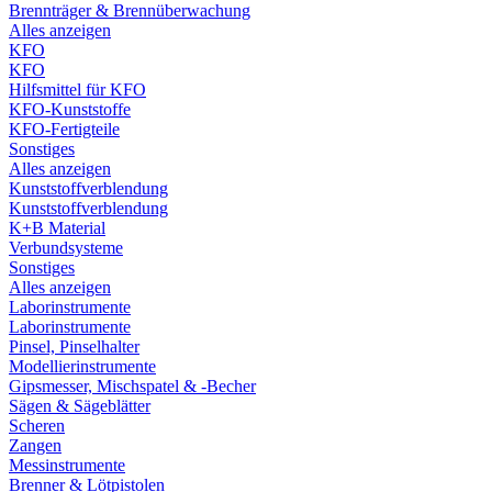
Brennträger & Brennüberwachung
Alles anzeigen
KFO
KFO
Hilfsmittel für KFO
KFO-Kunststoffe
KFO-Fertigteile
Sonstiges
Alles anzeigen
Kunststoffverblendung
Kunststoffverblendung
K+B Material
Verbundsysteme
Sonstiges
Alles anzeigen
Laborinstrumente
Laborinstrumente
Pinsel, Pinselhalter
Modellierinstrumente
Gipsmesser, Mischspatel & -Becher
Sägen & Sägeblätter
Scheren
Zangen
Messinstrumente
Brenner & Lötpistolen