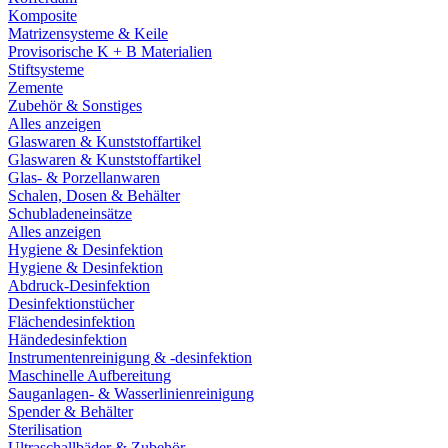
Komposite
Matrizensysteme & Keile
Provisorische K + B Materialien
Stiftsysteme
Zemente
Zubehör & Sonstiges
Alles anzeigen
Glaswaren & Kunststoffartikel
Glaswaren & Kunststoffartikel
Glas- & Porzellanwaren
Schalen, Dosen & Behälter
Schubladeneinsätze
Alles anzeigen
Hygiene & Desinfektion
Hygiene & Desinfektion
Abdruck-Desinfektion
Desinfektionstücher
Flächendesinfektion
Händedesinfektion
Instrumentenreinigung & -desinfektion
Maschinelle Aufbereitung
Sauganlagen- & Wasserlinienreinigung
Spender & Behälter
Sterilisation
Ultraschallbäder & Zubehör