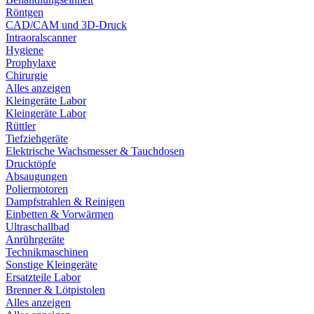
Röntgen
CAD/CAM und 3D-Druck
Intraoralscanner
Hygiene
Prophylaxe
Chirurgie
Alles anzeigen
Kleingeräte Labor
Kleingeräte Labor
Rüttler
Tiefziehgeräte
Elektrische Wachsmesser & Tauchdosen
Drucktöpfe
Absaugungen
Poliermotoren
Dampfstrahlen & Reinigen
Einbetten & Vorwärmen
Ultraschallbad
Anrührgeräte
Technikmaschinen
Sonstige Kleingeräte
Ersatzteile Labor
Brenner & Lötpistolen
Alles anzeigen