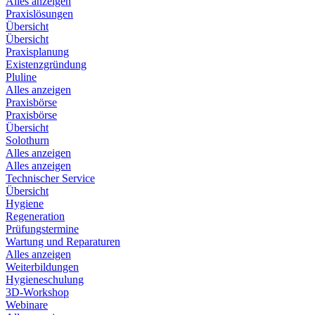
Alles anzeigen
Praxislösungen
Übersicht
Übersicht
Praxisplanung
Existenzgründung
Pluline
Alles anzeigen
Praxisbörse
Praxisbörse
Übersicht
Solothurn
Alles anzeigen
Alles anzeigen
Technischer Service
Übersicht
Hygiene
Regeneration
Prüfungstermine
Wartung und Reparaturen
Alles anzeigen
Weiterbildungen
Hygieneschulung
3D-Workshop
Webinare