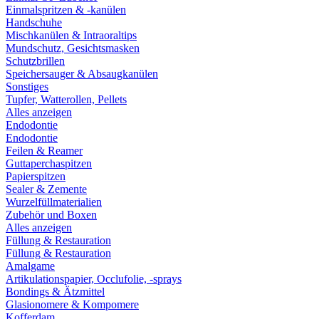
Einmalspritzen & -kanülen
Handschuhe
Mischkanülen & Intraoraltips
Mundschutz, Gesichtsmasken
Schutzbrillen
Speichersauger & Absaugkanülen
Sonstiges
Tupfer, Watterollen, Pellets
Alles anzeigen
Endodontie
Endodontie
Feilen & Reamer
Guttaperchaspitzen
Papierspitzen
Sealer & Zemente
Wurzelfüllmaterialien
Zubehör und Boxen
Alles anzeigen
Füllung & Restauration
Füllung & Restauration
Amalgame
Artikulationspapier, Occlufolie, -sprays
Bondings & Ätzmittel
Glasionomere & Kompomere
Kofferdam