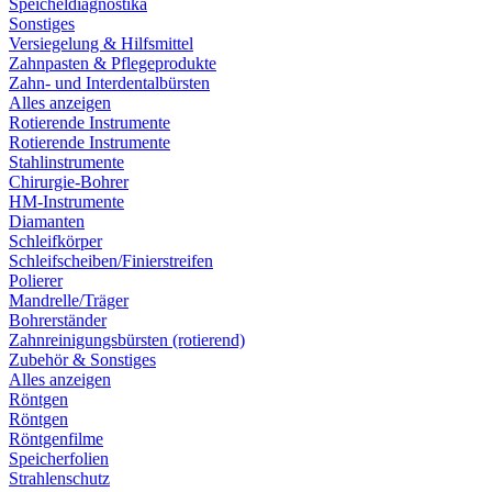
Speicheldiagnostika
Sonstiges
Versiegelung & Hilfsmittel
Zahnpasten & Pflegeprodukte
Zahn- und Interdentalbürsten
Alles anzeigen
Rotierende Instrumente
Rotierende Instrumente
Stahlinstrumente
Chirurgie-Bohrer
HM-Instrumente
Diamanten
Schleifkörper
Schleifscheiben/Finierstreifen
Polierer
Mandrelle/Träger
Bohrerständer
Zahnreinigungsbürsten (rotierend)
Zubehör & Sonstiges
Alles anzeigen
Röntgen
Röntgen
Röntgenfilme
Speicherfolien
Strahlenschutz