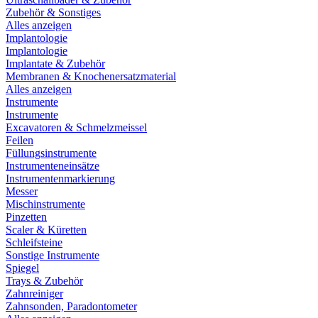
Zubehör & Sonstiges
Alles anzeigen
Implantologie
Implantologie
Implantate & Zubehör
Membranen & Knochenersatzmaterial
Alles anzeigen
Instrumente
Instrumente
Excavatoren & Schmelzmeissel
Feilen
Füllungsinstrumente
Instrumenteneinsätze
Instrumentenmarkierung
Messer
Mischinstrumente
Pinzetten
Scaler & Küretten
Schleifsteine
Sonstige Instrumente
Spiegel
Trays & Zubehör
Zahnreiniger
Zahnsonden, Paradontometer