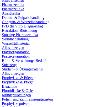
Alles anzeigen
Pharmazeutika
Pharmazeutika
Anästhetika
Dentin- & Pulpabehandlung
Gangrän- & Wurzelbehandlung
IVD (In Vitro Diagnostika)
Retraktion, Blutstillung
Sonstige Pharmazeutika
Wundbehandlung
Wurzelfüllmaterial
Alles anzeigen
Praxisorganisation
Praxisorganisation
Büro- & Verwaltungs-Bedarf
Spielzeug
Studien- & Übungsmaterial
Alles anzeigen
Prophylaxe & Pflege
Prophylaxe & Pflege
Bleaching
Fluoridlacke & Gele
Mundspüllösungen
Polier- und Zahnreinigungspasten
Prophylaxepulver