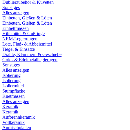
Dublierzubehör & Küvetten
Sonstiges
Alles anzeigen
Einbetten, Gießen & Löten
Einbetten, Gießen & Löten
Einbettmassen
Hilfsmittel & Gußringe
NEM-Legierungen
Lote, Fluß- & Abbeizmittel
Tiegel & Einsätze
Drähte, Klammern & Geschiebe
Gold- & Edelmetalllegierugen
Sonstiges
Alles anzeigen
Isolierung
Isolierung
Isoliermittel
Stumpflacke
Knetmassen
Alles anzeigen
Keramik
Keramik
Aufbrennkeramik
Vollkeramik
Anmischplatten