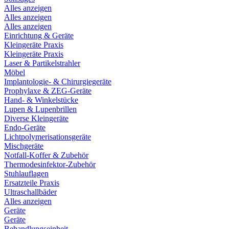
Alles anzeigen
Alles anzeigen
Alles anzeigen
Einrichtung & Geräte
Kleingeräte Praxis
Kleingeräte Praxis
Laser & Partikelstrahler
Möbel
Implantologie- & Chirurgiegeräte
Prophylaxe & ZEG-Geräte
Hand- & Winkelstücke
Lupen & Lupenbrillen
Diverse Kleingeräte
Endo-Geräte
Lichtpolymerisationsgeräte
Mischgeräte
Notfall-Koffer & Zubehör
Thermodesinfektor-Zubehör
Stuhlauflagen
Ersatzteile Praxis
Ultraschallbäder
Alles anzeigen
Geräte
Geräte
Behandlungseinheit