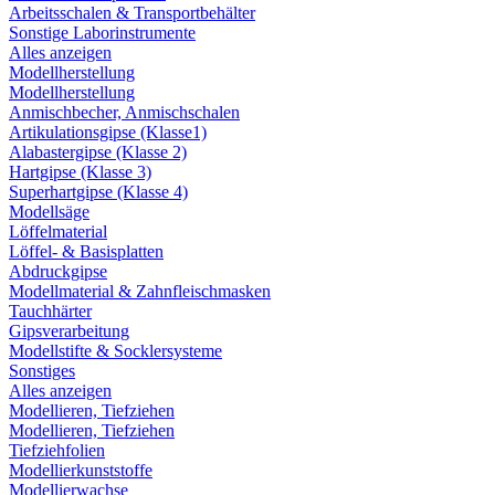
Arbeitsschalen & Transportbehälter
Sonstige Laborinstrumente
Alles anzeigen
Modellherstellung
Modellherstellung
Anmischbecher, Anmischschalen
Artikulationsgipse (Klasse1)
Alabastergipse (Klasse 2)
Hartgipse (Klasse 3)
Superhartgipse (Klasse 4)
Modellsäge
Löffelmaterial
Löffel- & Basisplatten
Abdruckgipse
Modellmaterial & Zahnfleischmasken
Tauchhärter
Gipsverarbeitung
Modellstifte & Socklersysteme
Sonstiges
Alles anzeigen
Modellieren, Tiefziehen
Modellieren, Tiefziehen
Tiefziehfolien
Modellierkunststoffe
Modellierwachse