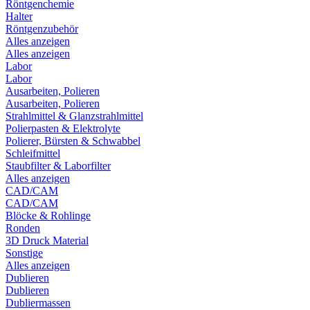
Röntgenchemie
Halter
Röntgenzubehör
Alles anzeigen
Alles anzeigen
Labor
Labor
Ausarbeiten, Polieren
Ausarbeiten, Polieren
Strahlmittel & Glanzstrahlmittel
Polierpasten & Elektrolyte
Polierer, Bürsten & Schwabbel
Schleifmittel
Staubfilter & Laborfilter
Alles anzeigen
CAD/CAM
CAD/CAM
Blöcke & Rohlinge
Ronden
3D Druck Material
Sonstige
Alles anzeigen
Dublieren
Dublieren
Dubliermassen