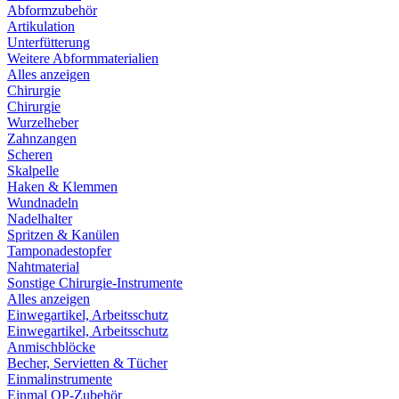
Abformzubehör
Artikulation
Unterfütterung
Weitere Abformmaterialien
Alles anzeigen
Chirurgie
Chirurgie
Wurzelheber
Zahnzangen
Scheren
Skalpelle
Haken & Klemmen
Wundnadeln
Nadelhalter
Spritzen & Kanülen
Tamponadestopfer
Nahtmaterial
Sonstige Chirurgie-Instrumente
Alles anzeigen
Einwegartikel, Arbeitsschutz
Einwegartikel, Arbeitsschutz
Anmischblöcke
Becher, Servietten & Tücher
Einmalinstrumente
Einmal OP-Zubehör