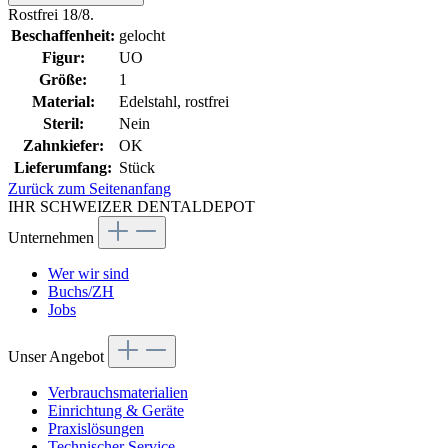
Rostfrei 18/8.
Beschaffenheit:
gelocht
Figur:
UO
Größe:
1
Material:
Edelstahl, rostfrei
Steril:
Nein
Zahnkiefer:
OK
Lieferumfang:
Stück
Zurück zum Seitenanfang
IHR SCHWEIZER DENTALDEPOT
Unternehmen
Wer wir sind
Buchs/ZH
Jobs
Unser Angebot
Verbrauchsmaterialien
Einrichtung & Geräte
Praxislösungen
Technischer Service