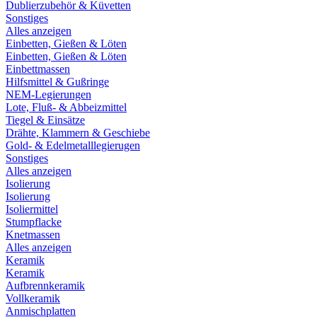
Dublierzubehör & Küvetten
Sonstiges
Alles anzeigen
Einbetten, Gießen & Löten
Einbetten, Gießen & Löten
Einbettmassen
Hilfsmittel & Gußringe
NEM-Legierungen
Lote, Fluß- & Abbeizmittel
Tiegel & Einsätze
Drähte, Klammern & Geschiebe
Gold- & Edelmetalllegierugen
Sonstiges
Alles anzeigen
Isolierung
Isolierung
Isoliermittel
Stumpflacke
Knetmassen
Alles anzeigen
Keramik
Keramik
Aufbrennkeramik
Vollkeramik
Anmischplatten