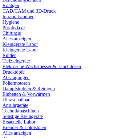
Röntgen
CAD/CAM und 3D-Druck
Intraoralscanner
Hygiene
Prophylaxe
Chirurgie
Alles anzeigen
Kleingeräte Labor
Kleingeräte Labor
Rüttler
Tiefziehgeräte
Elektrische Wachsmesser & Tauchdosen
Drucktöpfe
Absaugungen
Poliermotoren
Dampfstrahlen & Reinigen
Einbetten & Vorwärmen
Ultraschallbad
Anrührgeräte
Technikmaschinen
Sonstige Kleingeräte
Ersatzteile Labor
Brenner & Lötpistolen
Alles anzeigen