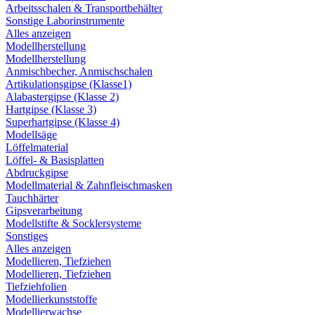
Arbeitsschalen & Transportbehälter
Sonstige Laborinstrumente
Alles anzeigen
Modellherstellung
Modellherstellung
Anmischbecher, Anmischschalen
Artikulationsgipse (Klasse1)
Alabastergipse (Klasse 2)
Hartgipse (Klasse 3)
Superhartgipse (Klasse 4)
Modellsäge
Löffelmaterial
Löffel- & Basisplatten
Abdruckgipse
Modellmaterial & Zahnfleischmasken
Tauchhärter
Gipsverarbeitung
Modellstifte & Socklersysteme
Sonstiges
Alles anzeigen
Modellieren, Tiefziehen
Modellieren, Tiefziehen
Tiefziehfolien
Modellierkunststoffe
Modellierwachse