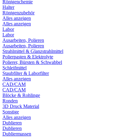
Röntgenchemie
Halter
Röntgenzubehör
Alles anzeigen
Alles anzeigen
Labor
Labor
Ausarbeiten, Polieren
Ausarbeiten, Polieren
Strahlmittel & Glanzstrahlmittel
Polierpasten & Elektrolyte
Polierer, Bürsten & Schwabbel
Schleifmittel
Staubfilter & Laborfilter
Alles anzeigen
CAD/CAM
CAD/CAM
Blöcke & Rohlinge
Ronden
3D Druck Material
Sonstige
Alles anzeigen
Dublieren
Dublieren
Dubliermassen