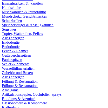
Einmalspritzen & -kanülen
Handschuhe
Mischkanülen & Intraoraltips
Mundschutz, Gesichtsmasken
Schutzbrillen
Speichersauger & Absaugkanülen
Sonstiges
Tupfer, Watterollen, Pellets
Alles anzeigen
Endodontie
Endodontie
Feilen & Reamer
Guttaperchaspitzen
Papierspitzen
Sealer & Zemente
Wurzelfüllmaterialien
Zubehör und Boxen
Alles anzeigen
Füllung & Restauration
Füllung & Restauration
Amalgame
Artikulationspapier, Occlufolie, -sprays
Bondings & Ätzmittel
Glasionomere & Kompomere
Kofferdam