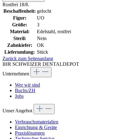
Rostfrei 18/8.
Beschaffenheit:
gelocht
Figur:
UO
Größe:
3
Material:
Edelstahl, rostfrei
Steril:
Nein
Zahnkiefer:
OK
Lieferumfang:
Stück
Zurück zum Seitenanfang
IHR SCHWEIZER DENTALDEPOT
Unternehmen
Wer wir sind
Buchs/ZH
Jobs
Unser Angebot
Verbrauchsmaterialien
Einrichtung & Geräte
Praxislösungen
Technischer Service