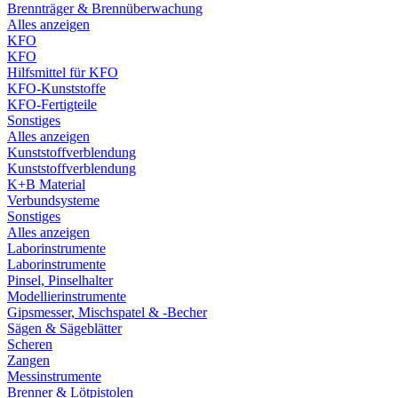
Brennträger & Brennüberwachung
Alles anzeigen
KFO
KFO
Hilfsmittel für KFO
KFO-Kunststoffe
KFO-Fertigteile
Sonstiges
Alles anzeigen
Kunststoffverblendung
Kunststoffverblendung
K+B Material
Verbundsysteme
Sonstiges
Alles anzeigen
Laborinstrumente
Laborinstrumente
Pinsel, Pinselhalter
Modellierinstrumente
Gipsmesser, Mischspatel & -Becher
Sägen & Sägeblätter
Scheren
Zangen
Messinstrumente
Brenner & Lötpistolen