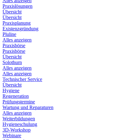
Alles anzeigen
Praxislösungen
Übersicht
Übersicht
Praxisplanung
Existenzgründung
Pluline
Alles anzeigen
Praxisbörse
Praxisbörse
Übersicht
Solothurn
Alles anzeigen
Alles anzeigen
Technischer Service
Übersicht
Hygiene
Regeneration
Prüfungstermine
Wartung und Reparaturen
Alles anzeigen
Weiterbildungen
Hygieneschulung
3D-Workshop
Webinare