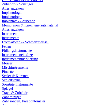
Zubehör & Sonstiges
Alles anzeigen
Implantologie
Implantologie
Implantate & Zubehör
Membranen & Knochenersatzmaterial
Alles anzeigen
Instrumente
Instrumente
Excavatoren & Schmelzmeissel
Feilen
Füllungsinstrumente
Instrumenteneinsätze
Instrumentenmarkierung
Messer
Mischinstrumente
Pinzetten
Scaler & Küretten
Schleifsteine
Sonstige Instrumente
Spiegel
Trays & Zubehör
Zahnreiniger
Zahnsonden, Paradontometer