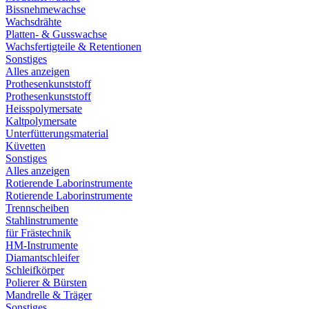
Bissnehmewachse
Wachsdrähte
Platten- & Gusswachse
Wachsfertigteile & Retentionen
Sonstiges
Alles anzeigen
Prothesenkunststoff
Prothesenkunststoff
Heisspolymersate
Kaltpolymersate
Unterfütterungsmaterial
Küvetten
Sonstiges
Alles anzeigen
Rotierende Laborinstrumente
Rotierende Laborinstrumente
Trennscheiben
Stahlinstrumente
für Frästechnik
HM-Instrumente
Diamantschleifer
Schleifkörper
Polierer & Bürsten
Mandrelle & Träger
Sonstiges