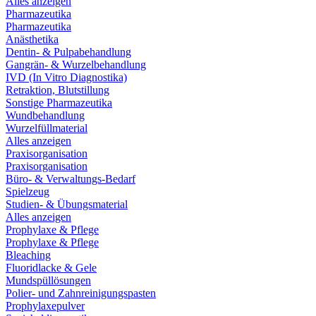
Alles anzeigen
Pharmazeutika
Pharmazeutika
Anästhetika
Dentin- & Pulpabehandlung
Gangrän- & Wurzelbehandlung
IVD (In Vitro Diagnostika)
Retraktion, Blutstillung
Sonstige Pharmazeutika
Wundbehandlung
Wurzelfüllmaterial
Alles anzeigen
Praxisorganisation
Praxisorganisation
Büro- & Verwaltungs-Bedarf
Spielzeug
Studien- & Übungsmaterial
Alles anzeigen
Prophylaxe & Pflege
Prophylaxe & Pflege
Bleaching
Fluoridlacke & Gele
Mundspüllösungen
Polier- und Zahnreinigungspasten
Prophylaxepulver