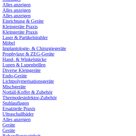
Alles anzeigen
Alles anzeigen
Alles anzeigen
Einrichtung & Geräte
Kleingeräte Praxis
Kleingeräte Praxis
Laser & Partikelstrahler
Möbel
Implantologie- & Chirurgiegeräte
Prophylaxe & ZEG-Geräte
Hand- & Winkelstücke
Lupen & Lupenbrillen
Diverse Kleingeräte
Endo-Geräte
Lichtpolymerisationsgeräte
Mischgeräte
Notfall-Koffer & Zubehör
Thermodesinfektor-Zubehör
Stuhlauflagen
Ersatzteile Praxis
Ultraschallbäder
Alles anzeigen
Geräte
Geräte
Behandlungseinheit