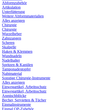
Abformzubehör
Artikulation
Unterfütterung
Weitere Abformmaterialien
Alles anzeigen
Chirurgie
Chirurgie
Wurzelheber
Zahnzangen
Scheren
Skalpelle
Haken & Klemmen
Wundnadeln
Nadelhalter
Spritzen & Kanülen
Tamponadestopfer
Nahtmaterial
Sonstige Chirurgie-Instrumente
Alles anzeigen
Einwegartikel, Arbeitsschutz
Einwegartikel, Arbeitsschutz
Anmischblöcke
Becher, Servietten & Tücher
Einmalinstrumente
Einmal OP-Zubehör