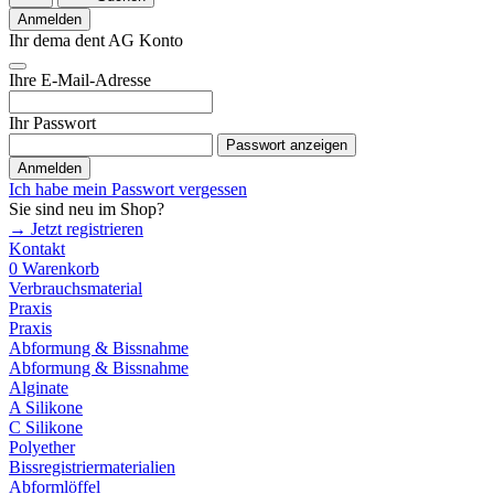
Anmelden
Ihr dema dent AG Konto
Ihre E-Mail-Adresse
Ihr Passwort
Passwort anzeigen
Anmelden
Ich habe mein Passwort vergessen
Sie sind neu im Shop?
→ Jetzt registrieren
Kontakt
0
Warenkorb
Verbrauchsmaterial
Praxis
Praxis
Abformung & Bissnahme
Abformung & Bissnahme
Alginate
A Silikone
C Silikone
Polyether
Bissregistriermaterialien
Abformlöffel