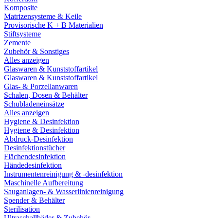
Komposite
Matrizensysteme & Keile
Provisorische K + B Materialien
Stiftsysteme
Zemente
Zubehör & Sonstiges
Alles anzeigen
Glaswaren & Kunststoffartikel
Glaswaren & Kunststoffartikel
Glas- & Porzellanwaren
Schalen, Dosen & Behälter
Schubladeneinsätze
Alles anzeigen
Hygiene & Desinfektion
Hygiene & Desinfektion
Abdruck-Desinfektion
Desinfektionstücher
Flächendesinfektion
Händedesinfektion
Instrumentenreinigung & -desinfektion
Maschinelle Aufbereitung
Sauganlagen- & Wasserlinienreinigung
Spender & Behälter
Sterilisation
Ultraschallbäder & Zubehör