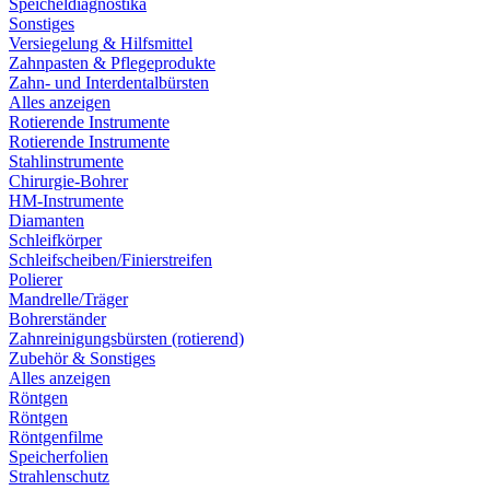
Speicheldiagnostika
Sonstiges
Versiegelung & Hilfsmittel
Zahnpasten & Pflegeprodukte
Zahn- und Interdentalbürsten
Alles anzeigen
Rotierende Instrumente
Rotierende Instrumente
Stahlinstrumente
Chirurgie-Bohrer
HM-Instrumente
Diamanten
Schleifkörper
Schleifscheiben/Finierstreifen
Polierer
Mandrelle/Träger
Bohrerständer
Zahnreinigungsbürsten (rotierend)
Zubehör & Sonstiges
Alles anzeigen
Röntgen
Röntgen
Röntgenfilme
Speicherfolien
Strahlenschutz