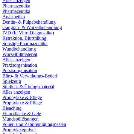
Alles anzeigen
Pharmazeutika
Pharmazeutika
Anästhetika
Dentin- & Pulpabehandlung
Gangrän- & Wurzelbehandlung
IVD (In Vitro Diagnostika)
Retraktion, Blutstillung
Sonstige Pharmazeutika
Wundbehandlung
Wurzelfüllmaterial
Alles anzeigen
Praxisorganisation
Praxisorganisation
Büro- & Verwaltungs-Bedarf
Spielzeug
Studien- & Übungsmaterial
Alles anzeigen
Prophylaxe & Pflege
Prophylaxe & Pflege
Bleaching
Fluoridlacke & Gele
Mundspüllösungen
Polier- und Zahnreinigungspasten
Prophylaxepulver