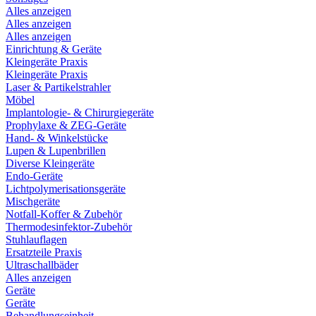
Alles anzeigen
Alles anzeigen
Alles anzeigen
Einrichtung & Geräte
Kleingeräte Praxis
Kleingeräte Praxis
Laser & Partikelstrahler
Möbel
Implantologie- & Chirurgiegeräte
Prophylaxe & ZEG-Geräte
Hand- & Winkelstücke
Lupen & Lupenbrillen
Diverse Kleingeräte
Endo-Geräte
Lichtpolymerisationsgeräte
Mischgeräte
Notfall-Koffer & Zubehör
Thermodesinfektor-Zubehör
Stuhlauflagen
Ersatzteile Praxis
Ultraschallbäder
Alles anzeigen
Geräte
Geräte
Behandlungseinheit