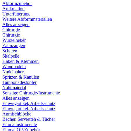
Abformzubehör
Artikulation
Unterfütterung
Weitere Abformmaterialien
Alles anzeigen
Chirurgie
Chirurgie
Wurzelheber
Zahnzangen
Scheren
Skalpelle
Haken & Klemmen
Wundnadeln
Nadelhalter
Spritzen & Kanülen
Tamponadestopfer
Nahtmaterial
Sonstige Chirurgie-Instrumente
Alles anzeigen
Einwegartikel, Arbeitsschutz
Einwegartikel, Arbeitsschutz
Anmischblöcke
Becher, Servietten & Tücher
Einmalinstrumente
Einmal OP-Zubehör