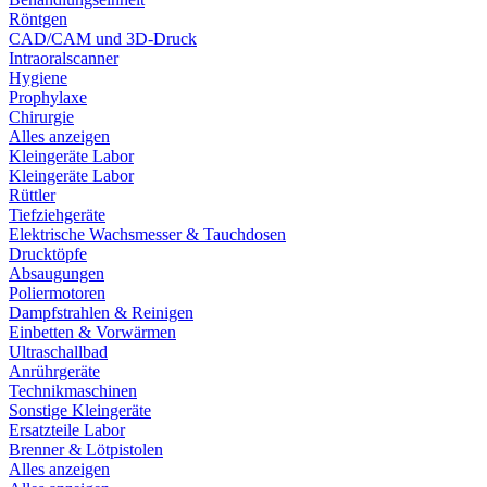
Röntgen
CAD/CAM und 3D-Druck
Intraoralscanner
Hygiene
Prophylaxe
Chirurgie
Alles anzeigen
Kleingeräte Labor
Kleingeräte Labor
Rüttler
Tiefziehgeräte
Elektrische Wachsmesser & Tauchdosen
Drucktöpfe
Absaugungen
Poliermotoren
Dampfstrahlen & Reinigen
Einbetten & Vorwärmen
Ultraschallbad
Anrührgeräte
Technikmaschinen
Sonstige Kleingeräte
Ersatzteile Labor
Brenner & Lötpistolen
Alles anzeigen