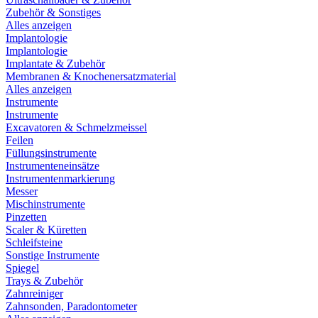
Zubehör & Sonstiges
Alles anzeigen
Implantologie
Implantologie
Implantate & Zubehör
Membranen & Knochenersatzmaterial
Alles anzeigen
Instrumente
Instrumente
Excavatoren & Schmelzmeissel
Feilen
Füllungsinstrumente
Instrumenteneinsätze
Instrumentenmarkierung
Messer
Mischinstrumente
Pinzetten
Scaler & Küretten
Schleifsteine
Sonstige Instrumente
Spiegel
Trays & Zubehör
Zahnreiniger
Zahnsonden, Paradontometer