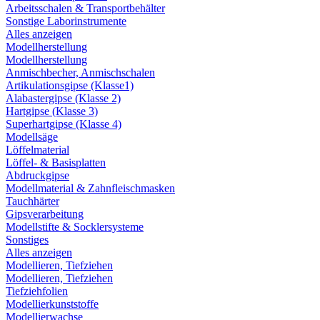
Arbeitsschalen & Transportbehälter
Sonstige Laborinstrumente
Alles anzeigen
Modellherstellung
Modellherstellung
Anmischbecher, Anmischschalen
Artikulationsgipse (Klasse1)
Alabastergipse (Klasse 2)
Hartgipse (Klasse 3)
Superhartgipse (Klasse 4)
Modellsäge
Löffelmaterial
Löffel- & Basisplatten
Abdruckgipse
Modellmaterial & Zahnfleischmasken
Tauchhärter
Gipsverarbeitung
Modellstifte & Socklersysteme
Sonstiges
Alles anzeigen
Modellieren, Tiefziehen
Modellieren, Tiefziehen
Tiefziehfolien
Modellierkunststoffe
Modellierwachse