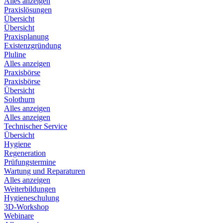
Alles anzeigen
Praxislösungen
Übersicht
Übersicht
Praxisplanung
Existenzgründung
Pluline
Alles anzeigen
Praxisbörse
Praxisbörse
Übersicht
Solothurn
Alles anzeigen
Alles anzeigen
Technischer Service
Übersicht
Hygiene
Regeneration
Prüfungstermine
Wartung und Reparaturen
Alles anzeigen
Weiterbildungen
Hygieneschulung
3D-Workshop
Webinare