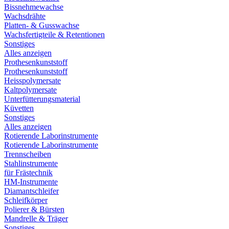
Bissnehmewachse
Wachsdrähte
Platten- & Gusswachse
Wachsfertigteile & Retentionen
Sonstiges
Alles anzeigen
Prothesenkunststoff
Prothesenkunststoff
Heisspolymersate
Kaltpolymersate
Unterfütterungsmaterial
Küvetten
Sonstiges
Alles anzeigen
Rotierende Laborinstrumente
Rotierende Laborinstrumente
Trennscheiben
Stahlinstrumente
für Frästechnik
HM-Instrumente
Diamantschleifer
Schleifkörper
Polierer & Bürsten
Mandrelle & Träger
Sonstiges