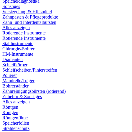
Speicheldiagnostika
Sonstiges
Versiegelung & Hilfsmittel
Zahnpasten & Pflegeprodukte
Zahn- und Interdentalbürsten
Alles anzeigen
Rotierende Instrumente
Rotierende Instrumente
Stahlinstrumente
Chirurgie-Bohrer
HM-Instrumente
Diamanten
Schleifkörper
Schleifscheiben/Finierstreifen
Polierer
Mandrelle/Träger
Bohrerständer
Zahnreinigungsbürsten (rotierend)
Zubehör & Sonstiges
Alles anzeigen
Röntgen
Röntgen
Röntgenfilme
Speicherfolien
Strahlenschutz