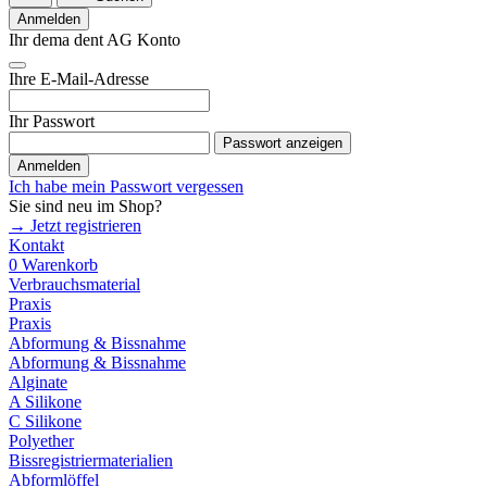
Anmelden
Ihr dema dent AG Konto
Ihre E-Mail-Adresse
Ihr Passwort
Passwort anzeigen
Anmelden
Ich habe mein Passwort vergessen
Sie sind neu im Shop?
→ Jetzt registrieren
Kontakt
0
Warenkorb
Verbrauchsmaterial
Praxis
Praxis
Abformung & Bissnahme
Abformung & Bissnahme
Alginate
A Silikone
C Silikone
Polyether
Bissregistriermaterialien
Abformlöffel