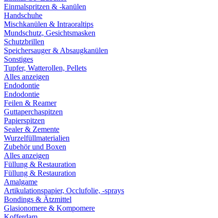
Einmalspritzen & -kanülen
Handschuhe
Mischkanülen & Intraoraltips
Mundschutz, Gesichtsmasken
Schutzbrillen
Speichersauger & Absaugkanülen
Sonstiges
Tupfer, Watterollen, Pellets
Alles anzeigen
Endodontie
Endodontie
Feilen & Reamer
Guttaperchaspitzen
Papierspitzen
Sealer & Zemente
Wurzelfüllmaterialien
Zubehör und Boxen
Alles anzeigen
Füllung & Restauration
Füllung & Restauration
Amalgame
Artikulationspapier, Occlufolie, -sprays
Bondings & Ätzmittel
Glasionomere & Kompomere
Kofferdam