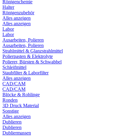
Röntgenchemie
Halter
Röntgenzubehör
Alles anzeigen
Alles anzeigen
Labor
Labor
Ausarbeiten, Polieren
Ausarbeiten, Polieren
Strahlmittel & Glanzstrahlmittel
Polierpasten & Elektrolyte
Polierer, Bürsten & Schwabbel
Schleifmittel
Staubfilter & Laborfilter
Alles anzeigen
CAD/CAM
CAD/CAM
Blöcke & Rohlinge
Ronden
3D Druck Material
Sonstige
Alles anzeigen
Dublieren
Dublieren
Dubliermassen