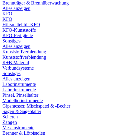
Brennträger & Brennüberwachung
Alles anzeigen
KFO
KFO
Hilfsmittel für KFO
KFO-Kunststoffe
KFO-Fertigteile
Sonstiges
Alles anzeigen
Kunststoffverblendung
Kunststoffverblendung
K+B Material
Verbundsysteme
Sonstiges
Alles anzeigen
Laborinstrumente
Laborinstrumente
Pinsel, Pinselhalter
Modellierinstrumente
Gipsmesser, Mischspatel & -Becher
Sägen & Sägeblätter
Scheren
Zangen
Messinstrumente
Brenner & Lötpistolen