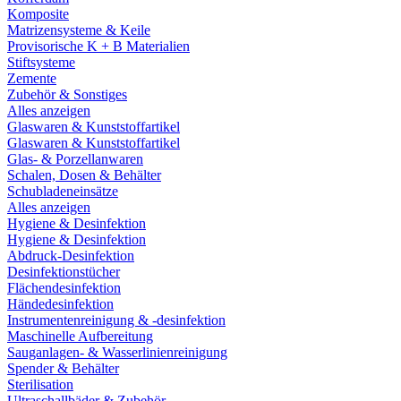
Komposite
Matrizensysteme & Keile
Provisorische K + B Materialien
Stiftsysteme
Zemente
Zubehör & Sonstiges
Alles anzeigen
Glaswaren & Kunststoffartikel
Glaswaren & Kunststoffartikel
Glas- & Porzellanwaren
Schalen, Dosen & Behälter
Schubladeneinsätze
Alles anzeigen
Hygiene & Desinfektion
Hygiene & Desinfektion
Abdruck-Desinfektion
Desinfektionstücher
Flächendesinfektion
Händedesinfektion
Instrumentenreinigung & -desinfektion
Maschinelle Aufbereitung
Sauganlagen- & Wasserlinienreinigung
Spender & Behälter
Sterilisation
Ultraschallbäder & Zubehör