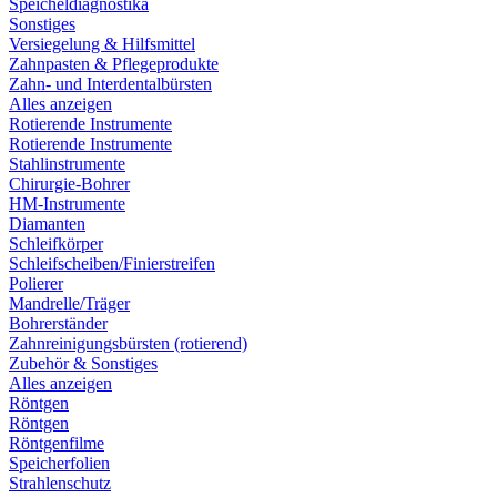
Speicheldiagnostika
Sonstiges
Versiegelung & Hilfsmittel
Zahnpasten & Pflegeprodukte
Zahn- und Interdentalbürsten
Alles anzeigen
Rotierende Instrumente
Rotierende Instrumente
Stahlinstrumente
Chirurgie-Bohrer
HM-Instrumente
Diamanten
Schleifkörper
Schleifscheiben/Finierstreifen
Polierer
Mandrelle/Träger
Bohrerständer
Zahnreinigungsbürsten (rotierend)
Zubehör & Sonstiges
Alles anzeigen
Röntgen
Röntgen
Röntgenfilme
Speicherfolien
Strahlenschutz