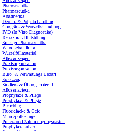
Alles anzeigen
Pharmazeutika
Pharmazeutika
Anästhetika
Dentin- & Pulpabehandlung
Gangrän- & Wurzelbehandlung
IVD (In Vitro Diagnostika)
Retraktion, Blutstillung
Sonstige Pharmazeutika
Wundbehandlung
Wurzelfüllmaterial
Alles anzeigen
Praxisorganisation
Praxisorganisation
Büro- & Verwaltungs-Bedarf
Spielzeug
Studien- & Übungsmaterial
Alles anzeigen
Prophylaxe & Pflege
Prophylaxe & Pflege
Bleaching
Fluoridlacke & Gele
Mundspüllösungen
Polier- und Zahnreinigungspasten
Prophylaxepulver