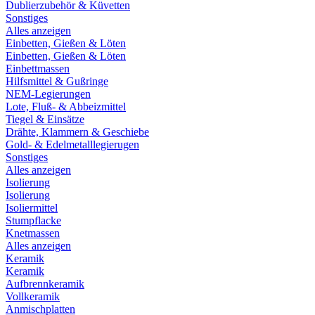
Dublierzubehör & Küvetten
Sonstiges
Alles anzeigen
Einbetten, Gießen & Löten
Einbetten, Gießen & Löten
Einbettmassen
Hilfsmittel & Gußringe
NEM-Legierungen
Lote, Fluß- & Abbeizmittel
Tiegel & Einsätze
Drähte, Klammern & Geschiebe
Gold- & Edelmetalllegierugen
Sonstiges
Alles anzeigen
Isolierung
Isolierung
Isoliermittel
Stumpflacke
Knetmassen
Alles anzeigen
Keramik
Keramik
Aufbrennkeramik
Vollkeramik
Anmischplatten