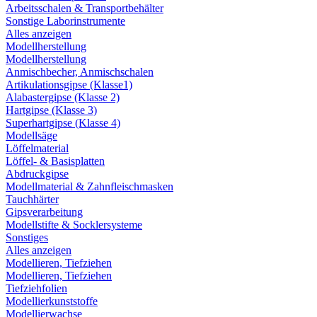
Arbeitsschalen & Transportbehälter
Sonstige Laborinstrumente
Alles anzeigen
Modellherstellung
Modellherstellung
Anmischbecher, Anmischschalen
Artikulationsgipse (Klasse1)
Alabastergipse (Klasse 2)
Hartgipse (Klasse 3)
Superhartgipse (Klasse 4)
Modellsäge
Löffelmaterial
Löffel- & Basisplatten
Abdruckgipse
Modellmaterial & Zahnfleischmasken
Tauchhärter
Gipsverarbeitung
Modellstifte & Socklersysteme
Sonstiges
Alles anzeigen
Modellieren, Tiefziehen
Modellieren, Tiefziehen
Tiefziehfolien
Modellierkunststoffe
Modellierwachse