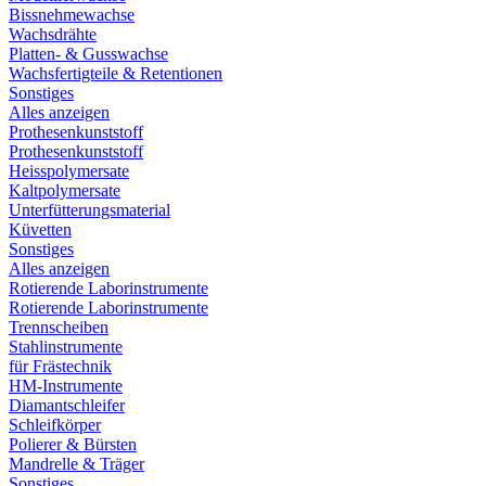
Bissnehmewachse
Wachsdrähte
Platten- & Gusswachse
Wachsfertigteile & Retentionen
Sonstiges
Alles anzeigen
Prothesenkunststoff
Prothesenkunststoff
Heisspolymersate
Kaltpolymersate
Unterfütterungsmaterial
Küvetten
Sonstiges
Alles anzeigen
Rotierende Laborinstrumente
Rotierende Laborinstrumente
Trennscheiben
Stahlinstrumente
für Frästechnik
HM-Instrumente
Diamantschleifer
Schleifkörper
Polierer & Bürsten
Mandrelle & Träger
Sonstiges