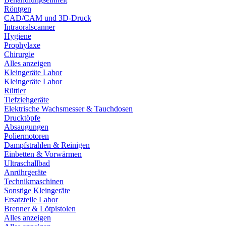
Röntgen
CAD/CAM und 3D-Druck
Intraoralscanner
Hygiene
Prophylaxe
Chirurgie
Alles anzeigen
Kleingeräte Labor
Kleingeräte Labor
Rüttler
Tiefziehgeräte
Elektrische Wachsmesser & Tauchdosen
Drucktöpfe
Absaugungen
Poliermotoren
Dampfstrahlen & Reinigen
Einbetten & Vorwärmen
Ultraschallbad
Anrührgeräte
Technikmaschinen
Sonstige Kleingeräte
Ersatzteile Labor
Brenner & Lötpistolen
Alles anzeigen