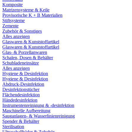
Komposite
Matrizensysteme & Keile
Provisorische K + B Materialien
Stiftsysteme
Zemente
Zubehör & Sonstiges
Alles anzeigen
Glaswaren & Kunststoffartikel
Glaswaren & Kunststoffartikel
Glas- & Porzellanwaren
Schalen, Dosen & Behälter
Schubladeneinsätze
Alles anzeigen
Hygiene & Desinfektion
Hygiene & Desinfektion
Abdruck-Desinfektion
Desinfektionstücher
Flächendesinfektion
Händedesinfektion
Instrumentenreinigung & -desinfektion
Maschinelle Aufbereitung
Sauganlagen- & Wasserlinienreinigung
Spender & Behälter
Sterilisation
Ultraschallbäder & Zubehör