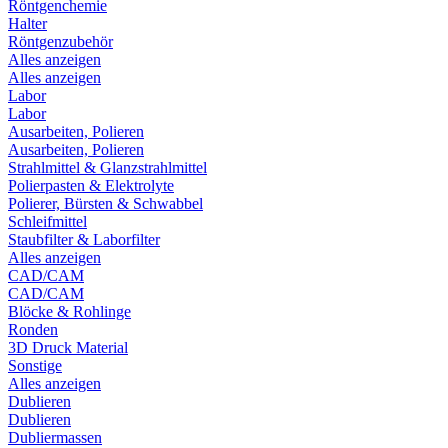
Röntgenchemie
Halter
Röntgenzubehör
Alles anzeigen
Alles anzeigen
Labor
Labor
Ausarbeiten, Polieren
Ausarbeiten, Polieren
Strahlmittel & Glanzstrahlmittel
Polierpasten & Elektrolyte
Polierer, Bürsten & Schwabbel
Schleifmittel
Staubfilter & Laborfilter
Alles anzeigen
CAD/CAM
CAD/CAM
Blöcke & Rohlinge
Ronden
3D Druck Material
Sonstige
Alles anzeigen
Dublieren
Dublieren
Dubliermassen