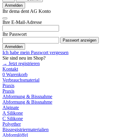
Anmelden
Ihr dema dent AG Konto
Ihre E-Mail-Adresse
Ihr Passwort
Passwort anzeigen
Anmelden
Ich habe mein Passwort vergessen
Sie sind neu im Shop?
→ Jetzt registrieren
Kontakt
0
Warenkorb
Verbrauchsmaterial
Praxis
Praxis
Abformung & Bissnahme
Abformung & Bissnahme
Alginate
A Silikone
C Silikone
Polyether
Bissregistriermaterialien
Abformlöffel