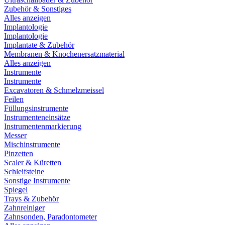
Zubehör & Sonstiges
Alles anzeigen
Implantologie
Implantologie
Implantate & Zubehör
Membranen & Knochenersatzmaterial
Alles anzeigen
Instrumente
Instrumente
Excavatoren & Schmelzmeissel
Feilen
Füllungsinstrumente
Instrumenteneinsätze
Instrumentenmarkierung
Messer
Mischinstrumente
Pinzetten
Scaler & Küretten
Schleifsteine
Sonstige Instrumente
Spiegel
Trays & Zubehör
Zahnreiniger
Zahnsonden, Paradontometer