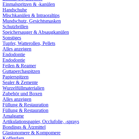
Einmalspritzen & -kanülen
Handschuhe
Mischkanülen & Intraoraltips
Mundschutz, Gesichtsmasken
Schutzbrillen
Speichersauger & Absaugkanülen
Sonstiges
Tupfer, Watterollen, Pellets
Alles anzeigen
Endodontie
Endodontie
Feilen & Reamer
Guttaperchaspitzen
Papierspitzen
Sealer & Zemente
Wurzelfüllmaterialien
Zubehör und Boxen
Alles anzeigen
Füllung & Restauration
Füllung & Restauration
Amalgame
Artikulationspapier, Occlufolie, -sprays
Bondings & Ätzmittel
Glasionomere & Kompomere
Kofferdam