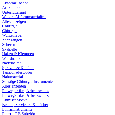
Abformzubehör
Artikulation
Unterfütterung
Weitere Abformmaterialien
Alles anzeigen
Chirurgie
Chirurgie
Wurzelheber
Zahnzangen
Scheren
Skalpelle
Haken & Klemmen
Wundnadeln
Nadelhalter
Spritzen & Kanülen
Tamponadestopfer
Nahtmaterial
Sonstige Chirurgie-Instrumente
Alles anzeigen
Einwegartikel, Arbeitsschutz
Einwegartikel, Arbeitsschutz
Anmischblöcke
Becher, Servietten & Tücher
Einmalinstrumente
Einmal OP-Zubehör