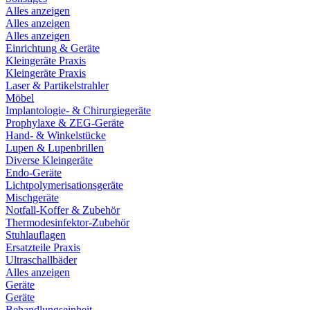
Alles anzeigen
Alles anzeigen
Alles anzeigen
Einrichtung & Geräte
Kleingeräte Praxis
Kleingeräte Praxis
Laser & Partikelstrahler
Möbel
Implantologie- & Chirurgiegeräte
Prophylaxe & ZEG-Geräte
Hand- & Winkelstücke
Lupen & Lupenbrillen
Diverse Kleingeräte
Endo-Geräte
Lichtpolymerisationsgeräte
Mischgeräte
Notfall-Koffer & Zubehör
Thermodesinfektor-Zubehör
Stuhlauflagen
Ersatzteile Praxis
Ultraschallbäder
Alles anzeigen
Geräte
Geräte
Behandlungseinheit