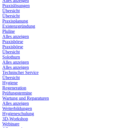
Alles anzeigen
Praxislösungen
Übersicht
Übersicht
Praxisplanung
Existenzgründung
Pluline
Alles anzeigen
Praxisbörse
Praxisbörse
Übersicht
Solothurn
Alles anzeigen
Alles anzeigen
Technischer Service
Übersicht
Hygiene
Regeneration
Prüfungstermine
Wartung und Reparaturen
Alles anzeigen
Weiterbildungen
Hygieneschulung
3D-Workshop
Webinare