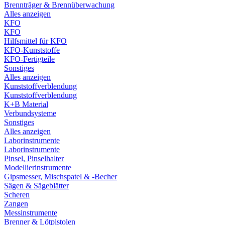
Brennträger & Brennüberwachung
Alles anzeigen
KFO
KFO
Hilfsmittel für KFO
KFO-Kunststoffe
KFO-Fertigteile
Sonstiges
Alles anzeigen
Kunststoffverblendung
Kunststoffverblendung
K+B Material
Verbundsysteme
Sonstiges
Alles anzeigen
Laborinstrumente
Laborinstrumente
Pinsel, Pinselhalter
Modellierinstrumente
Gipsmesser, Mischspatel & -Becher
Sägen & Sägeblätter
Scheren
Zangen
Messinstrumente
Brenner & Lötpistolen