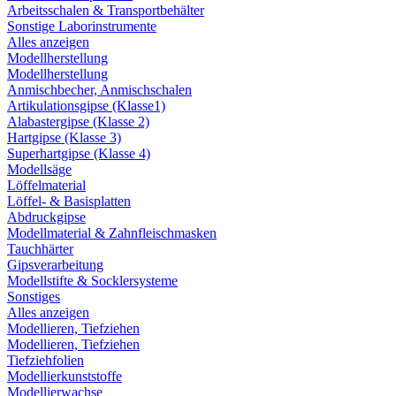
Arbeitsschalen & Transportbehälter
Sonstige Laborinstrumente
Alles anzeigen
Modellherstellung
Modellherstellung
Anmischbecher, Anmischschalen
Artikulationsgipse (Klasse1)
Alabastergipse (Klasse 2)
Hartgipse (Klasse 3)
Superhartgipse (Klasse 4)
Modellsäge
Löffelmaterial
Löffel- & Basisplatten
Abdruckgipse
Modellmaterial & Zahnfleischmasken
Tauchhärter
Gipsverarbeitung
Modellstifte & Socklersysteme
Sonstiges
Alles anzeigen
Modellieren, Tiefziehen
Modellieren, Tiefziehen
Tiefziehfolien
Modellierkunststoffe
Modellierwachse