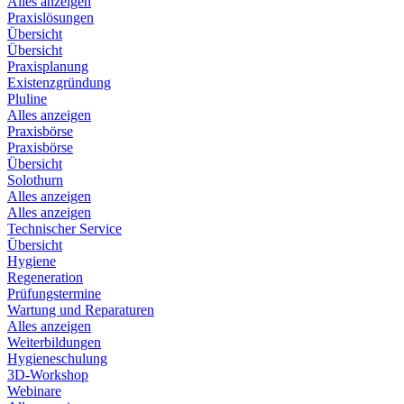
Alles anzeigen
Praxislösungen
Übersicht
Übersicht
Praxisplanung
Existenzgründung
Pluline
Alles anzeigen
Praxisbörse
Praxisbörse
Übersicht
Solothurn
Alles anzeigen
Alles anzeigen
Technischer Service
Übersicht
Hygiene
Regeneration
Prüfungstermine
Wartung und Reparaturen
Alles anzeigen
Weiterbildungen
Hygieneschulung
3D-Workshop
Webinare