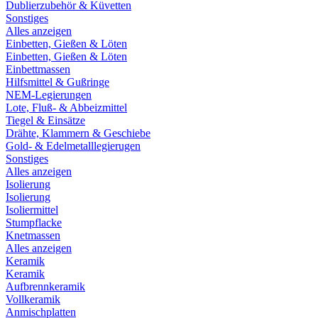
Dublierzubehör & Küvetten
Sonstiges
Alles anzeigen
Einbetten, Gießen & Löten
Einbetten, Gießen & Löten
Einbettmassen
Hilfsmittel & Gußringe
NEM-Legierungen
Lote, Fluß- & Abbeizmittel
Tiegel & Einsätze
Drähte, Klammern & Geschiebe
Gold- & Edelmetalllegierugen
Sonstiges
Alles anzeigen
Isolierung
Isolierung
Isoliermittel
Stumpflacke
Knetmassen
Alles anzeigen
Keramik
Keramik
Aufbrennkeramik
Vollkeramik
Anmischplatten