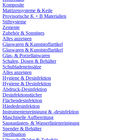
Komposite
Matrizensysteme & Keile
Provisorische K + B Materialien
Stiftsysteme
Zemente
Zubehör & Sonstiges
Alles anzeigen
Glaswaren & Kunststoffartikel
Glaswaren & Kunststoffartikel
Glas- & Porzellanwaren
Schalen, Dosen & Behälter
Schubladeneinsätze
Alles anzeigen
Hygiene & Desinfektion
Hygiene & Desinfektion
Abdruck-Desinfektion
Desinfektionstücher
Flächendesinfektion
Händedesinfektion
Instrumentenreinigung & -desinfektion
Maschinelle Aufbereitung
Sauganlagen- & Wasserlinienreinigung
Spender & Behälter
Sterilisation
Ultraschallbäder & Zubehör