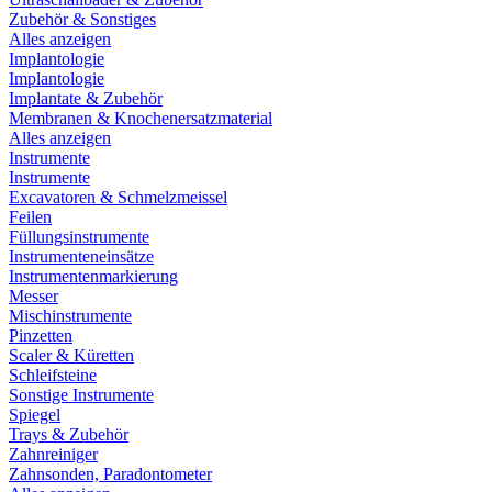
Zubehör & Sonstiges
Alles anzeigen
Implantologie
Implantologie
Implantate & Zubehör
Membranen & Knochenersatzmaterial
Alles anzeigen
Instrumente
Instrumente
Excavatoren & Schmelzmeissel
Feilen
Füllungsinstrumente
Instrumenteneinsätze
Instrumentenmarkierung
Messer
Mischinstrumente
Pinzetten
Scaler & Küretten
Schleifsteine
Sonstige Instrumente
Spiegel
Trays & Zubehör
Zahnreiniger
Zahnsonden, Paradontometer