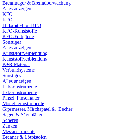
Brennträger & Brennüberwachung
Alles anzeigen
KFO
KFO
Hilfsmittel für KFO
KFO-Kunststoffe
KFO-Fertigteile
Sonstiges
Alles anzeigen
Kunststoffverblendung
Kunststoffverblendung
K+B Material
Verbundsysteme
Sonstiges
Alles anzeigen
Laborinstrumente
Laborinstrumente
Pinsel, Pinselhalter
Modellierinstrumente
Gipsmesser, Mischspatel & -Becher
Sägen & Sägeblätter
Scheren
Zangen
Messinstrumente
Brenner & Lötpistolen