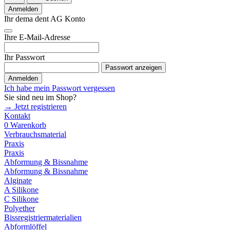
Anmelden
Ihr dema dent AG Konto
Ihre E-Mail-Adresse
Ihr Passwort
Passwort anzeigen
Anmelden
Ich habe mein Passwort vergessen
Sie sind neu im Shop?
→ Jetzt registrieren
Kontakt
0
Warenkorb
Verbrauchsmaterial
Praxis
Praxis
Abformung & Bissnahme
Abformung & Bissnahme
Alginate
A Silikone
C Silikone
Polyether
Bissregistriermaterialien
Abformlöffel