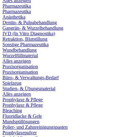
Alles anzeigen
Pharmazeutika
Pharmazeutika
Anästhetika
Dentin- & Pulpabehandlung
Gangrän- & Wurzelbehandlung
IVD (In Vitro Diagnostika)
Retraktion, Blutstillung
Sonstige Pharmazeutika
Wundbehandlung
Wurzelfüllmaterial
Alles anzeigen
Praxisorganisation
Praxisorganisation
Büro- & Verwaltungs-Bedarf
Spielzeug
Studien- & Übungsmaterial
Alles anzeigen
Prophylaxe & Pflege
Prophylaxe & Pflege
Bleaching
Fluoridlacke & Gele
Mundspüllösungen
Polier- und Zahnreinigungspasten
Prophylaxepulver