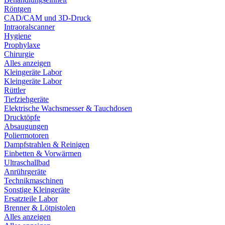
Röntgen
CAD/CAM und 3D-Druck
Intraoralscanner
Hygiene
Prophylaxe
Chirurgie
Alles anzeigen
Kleingeräte Labor
Kleingeräte Labor
Rüttler
Tiefziehgeräte
Elektrische Wachsmesser & Tauchdosen
Drucktöpfe
Absaugungen
Poliermotoren
Dampfstrahlen & Reinigen
Einbetten & Vorwärmen
Ultraschallbad
Anrührgeräte
Technikmaschinen
Sonstige Kleingeräte
Ersatzteile Labor
Brenner & Lötpistolen
Alles anzeigen