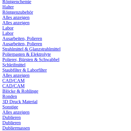
Röntgenchemie
Halter
Röntgenzubehör
Alles anzeigen
Alles anzeigen
Labor
Labor
Ausarbeiten, Polieren
Ausarbeiten, Polieren
Strahlmittel & Glanzstrahlmittel
Polierpasten & Elektrolyte
Polierer, Bürsten & Schwabbel
Schleifmittel
Staubfilter & Laborfilter
Alles anzeigen
CAD/CAM
CAD/CAM
Blöcke & Rohlinge
Ronden
3D Druck Material
Sonstige
Alles anzeigen
Dublieren
Dublieren
Dubliermassen