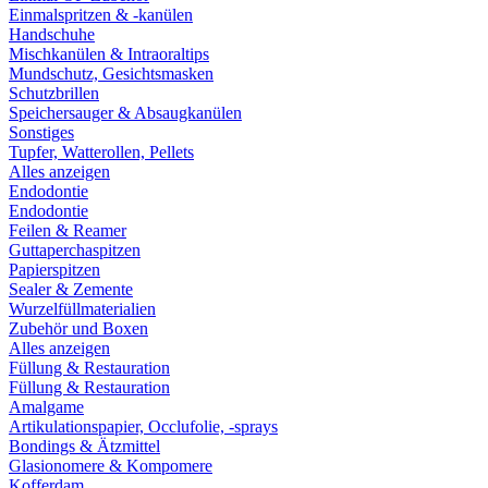
Einmalspritzen & -kanülen
Handschuhe
Mischkanülen & Intraoraltips
Mundschutz, Gesichtsmasken
Schutzbrillen
Speichersauger & Absaugkanülen
Sonstiges
Tupfer, Watterollen, Pellets
Alles anzeigen
Endodontie
Endodontie
Feilen & Reamer
Guttaperchaspitzen
Papierspitzen
Sealer & Zemente
Wurzelfüllmaterialien
Zubehör und Boxen
Alles anzeigen
Füllung & Restauration
Füllung & Restauration
Amalgame
Artikulationspapier, Occlufolie, -sprays
Bondings & Ätzmittel
Glasionomere & Kompomere
Kofferdam