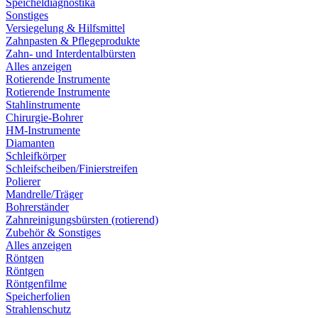
Speicheldiagnostika
Sonstiges
Versiegelung & Hilfsmittel
Zahnpasten & Pflegeprodukte
Zahn- und Interdentalbürsten
Alles anzeigen
Rotierende Instrumente
Rotierende Instrumente
Stahlinstrumente
Chirurgie-Bohrer
HM-Instrumente
Diamanten
Schleifkörper
Schleifscheiben/Finierstreifen
Polierer
Mandrelle/Träger
Bohrerständer
Zahnreinigungsbürsten (rotierend)
Zubehör & Sonstiges
Alles anzeigen
Röntgen
Röntgen
Röntgenfilme
Speicherfolien
Strahlenschutz