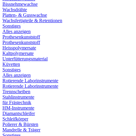
Bissnehmewachse
Wachsdrähte
Platten- & Gusswachse
Wachsfertigteile & Retentionen
Sonstiges
Alles anzeigen
Prothesenkunststoff
Prothesenkunststoff
Heisspolymersate
Kaltpolymersate
Unterfütterungsmaterial
Küvetten
Sonstiges
Alles anzeigen
Rotierende Laborinstrumente
Rotierende Laborinstrumente
Trennscheiben
Stahlinstrumente
für Frästechnik
HM-Instrumente
Diamantschleifer
Schleifkörper
Polierer & Bürsten
Mandrelle & Träger
Sonstiges