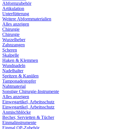
Abformzubehör
Artikulation
Unterfütterung
Weitere Abformmaterialien
Alles anzeigen
Chirurgie
Chirurgie
Wurzelheber
Zahnzangen
Scheren
Skalpelle
Haken & Klemmen
Wundnadeln
Nadelhalter
Spritzen & Kanülen
Tamponadestopfer
Nahtmaterial
Sonstige Chirurgie-Instrumente
Alles anzeigen
Einwegartikel, Arbeitsschutz
Einwegartikel, Arbeitsschutz
Anmischblöcke
Becher, Servietten & Tücher
Einmalinstrumente
Einmal OP-Zubehör