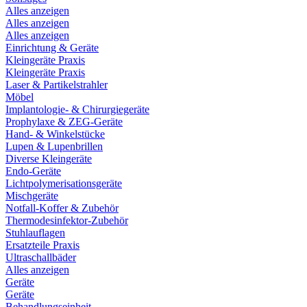
Alles anzeigen
Alles anzeigen
Alles anzeigen
Einrichtung & Geräte
Kleingeräte Praxis
Kleingeräte Praxis
Laser & Partikelstrahler
Möbel
Implantologie- & Chirurgiegeräte
Prophylaxe & ZEG-Geräte
Hand- & Winkelstücke
Lupen & Lupenbrillen
Diverse Kleingeräte
Endo-Geräte
Lichtpolymerisationsgeräte
Mischgeräte
Notfall-Koffer & Zubehör
Thermodesinfektor-Zubehör
Stuhlauflagen
Ersatzteile Praxis
Ultraschallbäder
Alles anzeigen
Geräte
Geräte
Behandlungseinheit