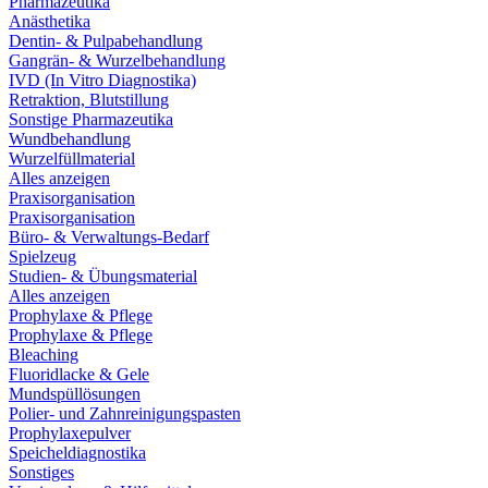
Pharmazeutika
Anästhetika
Dentin- & Pulpabehandlung
Gangrän- & Wurzelbehandlung
IVD (In Vitro Diagnostika)
Retraktion, Blutstillung
Sonstige Pharmazeutika
Wundbehandlung
Wurzelfüllmaterial
Alles anzeigen
Praxisorganisation
Praxisorganisation
Büro- & Verwaltungs-Bedarf
Spielzeug
Studien- & Übungsmaterial
Alles anzeigen
Prophylaxe & Pflege
Prophylaxe & Pflege
Bleaching
Fluoridlacke & Gele
Mundspüllösungen
Polier- und Zahnreinigungspasten
Prophylaxepulver
Speicheldiagnostika
Sonstiges