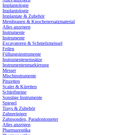
Implantologie
Implantologie
Implantate & Zubehör
Membranen & Knochenersatzmaterial
Alles anzeigen
Instrumente
Instrumente
Excavatoren & Schmelzmeissel
Feilen
Füllungsinstrumente
Instrumenteneinsätze
Instrumentenmarkierung
Messer
Mischinstrumente
Pinzetten
Scaler & Küretten
Schleifsteine
Sonstige Instrumente
Spiegel
Trays & Zubehör
Zahnreiniger
Zahnsonden, Paradontometer
Alles anzeigen
Pharmazeutika