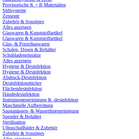
Provisorische K + B Materialien
Stiftsysteme
Zemente
Zubehör & Sonstiges
Alles anzeigen
Glaswaren & Kunststoffartikel
Glaswaren & Kunststoffartikel
Glas- & Porzellanwaren
Schalen, Dosen & Behälter
Schubladeneinsätze
Alles anzeigen
Hygiene & Desinfektion
Hygiene & Desinfektion
Abdruck-Desinfektion
Desinfektionstücher
Flächendesinfektion
Händedesinfektion
Instrumentenreinigung & -desinfektion
Maschinelle Aufbereitung
Sauganlagen- & Wasserlinienreinigung
Spender & Behälter
Sterilisation
Ultraschallbäder & Zubehör
Zubehör & Sonstiges
Alles anzeigen