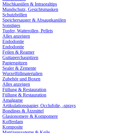
Mischkanülen & Intraoraltips
Mundschutz, Gesichtsmasken
Schutzbrillen
Speichersauger & Absaugkanülen
Sonstiges
Tupfer, Watterollen, Pellets
Alles anzeigen
Endodontie
Endodontie
Feilen & Reamer
Guttaperchaspitzen
Papierspitzen
Sealer & Zemente
Wurzelfüllmaterialien
Zubehör und Boxen
Alles anzeigen
Füllung & Restauration
Füllung & Restauration
Amalgame
Artikulationspapier, Occlufolie, -sprays
Bondings & Ätzmittel
Glasionomere & Kompomere
Kofferdam
Komposite
Matrizensysteme & Keile