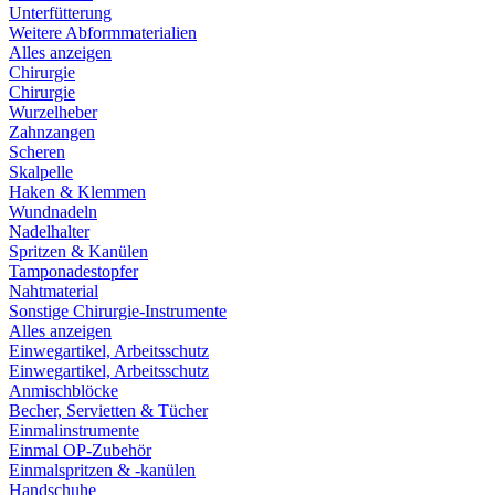
Unterfütterung
Weitere Abformmaterialien
Alles anzeigen
Chirurgie
Chirurgie
Wurzelheber
Zahnzangen
Scheren
Skalpelle
Haken & Klemmen
Wundnadeln
Nadelhalter
Spritzen & Kanülen
Tamponadestopfer
Nahtmaterial
Sonstige Chirurgie-Instrumente
Alles anzeigen
Einwegartikel, Arbeitsschutz
Einwegartikel, Arbeitsschutz
Anmischblöcke
Becher, Servietten & Tücher
Einmalinstrumente
Einmal OP-Zubehör
Einmalspritzen & -kanülen
Handschuhe