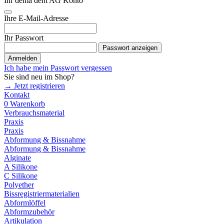
Ihr dema dent AG Konto
Ihre E-Mail-Adresse
Ihr Passwort
Passwort anzeigen
Anmelden
Ich habe mein Passwort vergessen
Sie sind neu im Shop?
→ Jetzt registrieren
Kontakt
0
Warenkorb
Verbrauchsmaterial
Praxis
Praxis
Abformung & Bissnahme
Abformung & Bissnahme
Alginate
A Silikone
C Silikone
Polyether
Bissregistriermaterialien
Abformlöffel
Abformzubehör
Artikulation