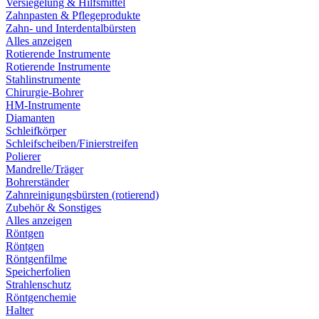
Versiegelung & Hilfsmittel
Zahnpasten & Pflegeprodukte
Zahn- und Interdentalbürsten
Alles anzeigen
Rotierende Instrumente
Rotierende Instrumente
Stahlinstrumente
Chirurgie-Bohrer
HM-Instrumente
Diamanten
Schleifkörper
Schleifscheiben/Finierstreifen
Polierer
Mandrelle/Träger
Bohrerständer
Zahnreinigungsbürsten (rotierend)
Zubehör & Sonstiges
Alles anzeigen
Röntgen
Röntgen
Röntgenfilme
Speicherfolien
Strahlenschutz
Röntgenchemie
Halter