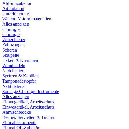
Abformzubehör
Artikulation
Unterfütterung
Weitere Abformmaterialien
Alles anzeigen
Chirurgie
Chirurgie
Wurzelheber
Zahnzangen
Scheren
Skalpelle
Haken & Klemmen
Wundnadeln
Nadelhalter
Spritzen & Kanülen
Tamponadestopfer
Nahtmaterial
Sonstige Chirurgie-Instrumente
Alles anzeigen
Einwegartikel, Arbeitsschutz
Einwegartikel, Arbeitsschutz
Anmischblöcke
Becher, Servietten & Tücher
Einmalinstrumente
Einmal OP-Zubehör