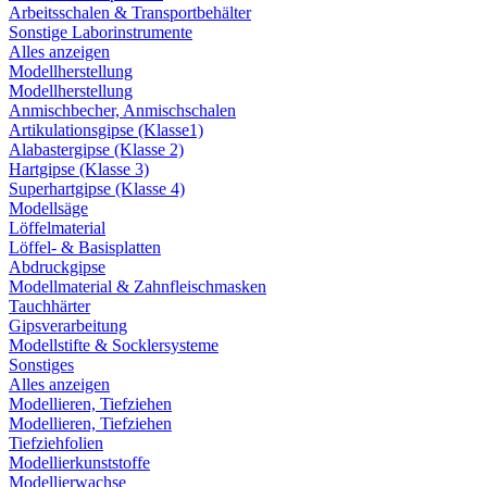
Arbeitsschalen & Transportbehälter
Sonstige Laborinstrumente
Alles anzeigen
Modellherstellung
Modellherstellung
Anmischbecher, Anmischschalen
Artikulationsgipse (Klasse1)
Alabastergipse (Klasse 2)
Hartgipse (Klasse 3)
Superhartgipse (Klasse 4)
Modellsäge
Löffelmaterial
Löffel- & Basisplatten
Abdruckgipse
Modellmaterial & Zahnfleischmasken
Tauchhärter
Gipsverarbeitung
Modellstifte & Socklersysteme
Sonstiges
Alles anzeigen
Modellieren, Tiefziehen
Modellieren, Tiefziehen
Tiefziehfolien
Modellierkunststoffe
Modellierwachse