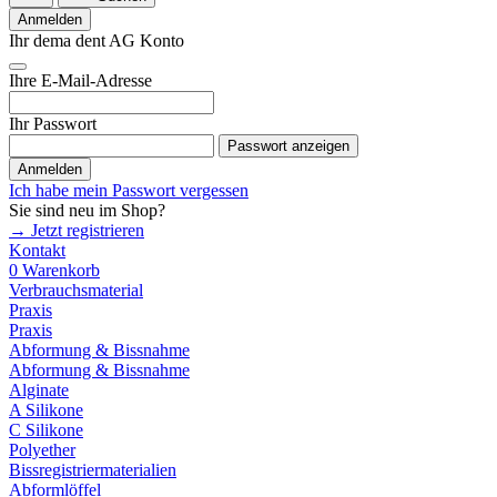
Anmelden
Ihr dema dent AG Konto
Ihre E-Mail-Adresse
Ihr Passwort
Passwort anzeigen
Anmelden
Ich habe mein Passwort vergessen
Sie sind neu im Shop?
→ Jetzt registrieren
Kontakt
0
Warenkorb
Verbrauchsmaterial
Praxis
Praxis
Abformung & Bissnahme
Abformung & Bissnahme
Alginate
A Silikone
C Silikone
Polyether
Bissregistriermaterialien
Abformlöffel