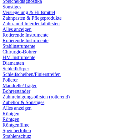
Speicheldiagnostika
Sonstiges
Versiegelung & Hilfsmittel
Zahnpasten & Pflegeprodukte
Zahn- und Interdentalbürsten
Alles anzeigen
Rotierende Instrumente
Rotierende Instrumente
Stahlinstrumente
Chirurgie-Bohrer
HM-Instrumente
Diamanten
Schleifkörper
Schleifscheiben/Finierstreifen
Polierer
Mandrelle/Träger
Bohrerständer
Zahnreinigungsbürsten (rotierend)
Zubehör & Sonstiges
Alles anzeigen
Röntgen
Röntgen
Röntgenfilme
Speicherfolien
Strahlenschutz