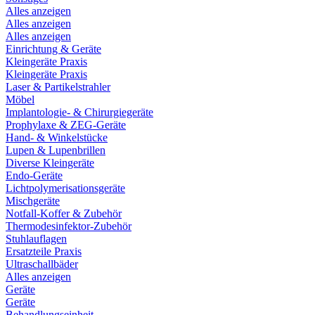
Alles anzeigen
Alles anzeigen
Alles anzeigen
Einrichtung & Geräte
Kleingeräte Praxis
Kleingeräte Praxis
Laser & Partikelstrahler
Möbel
Implantologie- & Chirurgiegeräte
Prophylaxe & ZEG-Geräte
Hand- & Winkelstücke
Lupen & Lupenbrillen
Diverse Kleingeräte
Endo-Geräte
Lichtpolymerisationsgeräte
Mischgeräte
Notfall-Koffer & Zubehör
Thermodesinfektor-Zubehör
Stuhlauflagen
Ersatzteile Praxis
Ultraschallbäder
Alles anzeigen
Geräte
Geräte
Behandlungseinheit