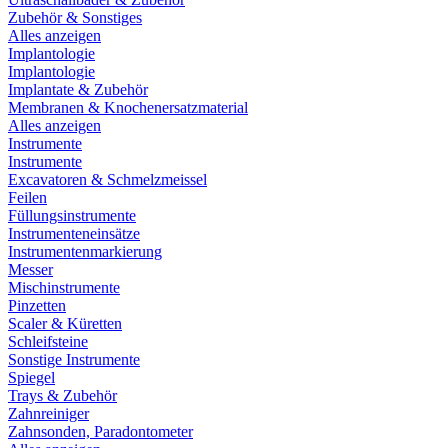
Zubehör & Sonstiges
Alles anzeigen
Implantologie
Implantologie
Implantate & Zubehör
Membranen & Knochenersatzmaterial
Alles anzeigen
Instrumente
Instrumente
Excavatoren & Schmelzmeissel
Feilen
Füllungsinstrumente
Instrumenteneinsätze
Instrumentenmarkierung
Messer
Mischinstrumente
Pinzetten
Scaler & Küretten
Schleifsteine
Sonstige Instrumente
Spiegel
Trays & Zubehör
Zahnreiniger
Zahnsonden, Paradontometer