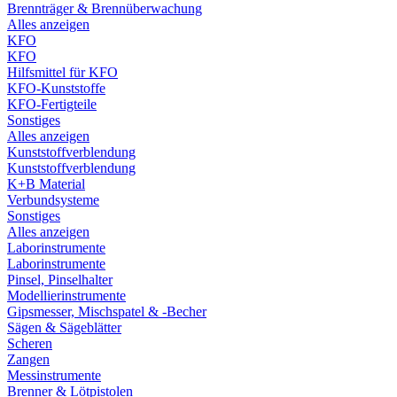
Brennträger & Brennüberwachung
Alles anzeigen
KFO
KFO
Hilfsmittel für KFO
KFO-Kunststoffe
KFO-Fertigteile
Sonstiges
Alles anzeigen
Kunststoffverblendung
Kunststoffverblendung
K+B Material
Verbundsysteme
Sonstiges
Alles anzeigen
Laborinstrumente
Laborinstrumente
Pinsel, Pinselhalter
Modellierinstrumente
Gipsmesser, Mischspatel & -Becher
Sägen & Sägeblätter
Scheren
Zangen
Messinstrumente
Brenner & Lötpistolen