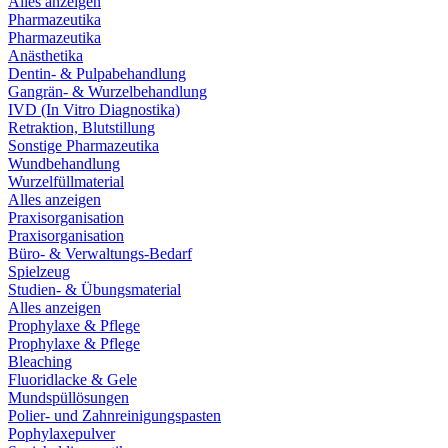
Alles anzeigen
Pharmazeutika
Pharmazeutika
Anästhetika
Dentin- & Pulpabehandlung
Gangrän- & Wurzelbehandlung
IVD (In Vitro Diagnostika)
Retraktion, Blutstillung
Sonstige Pharmazeutika
Wundbehandlung
Wurzelfüllmaterial
Alles anzeigen
Praxisorganisation
Praxisorganisation
Büro- & Verwaltungs-Bedarf
Spielzeug
Studien- & Übungsmaterial
Alles anzeigen
Prophylaxe & Pflege
Prophylaxe & Pflege
Bleaching
Fluoridlacke & Gele
Mundspüllösungen
Polier- und Zahnreinigungspasten
Pophylaxepulver