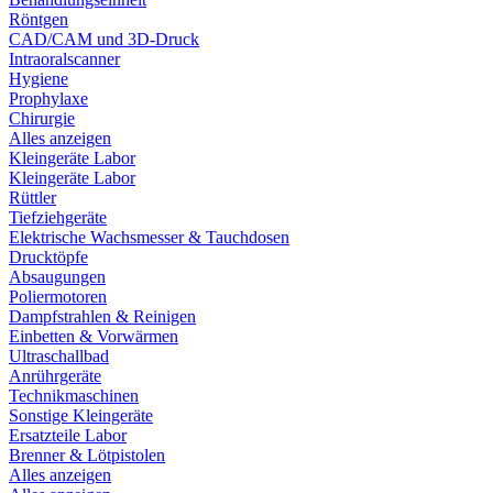
Röntgen
CAD/CAM und 3D-Druck
Intraoralscanner
Hygiene
Prophylaxe
Chirurgie
Alles anzeigen
Kleingeräte Labor
Kleingeräte Labor
Rüttler
Tiefziehgeräte
Elektrische Wachsmesser & Tauchdosen
Drucktöpfe
Absaugungen
Poliermotoren
Dampfstrahlen & Reinigen
Einbetten & Vorwärmen
Ultraschallbad
Anrührgeräte
Technikmaschinen
Sonstige Kleingeräte
Ersatzteile Labor
Brenner & Lötpistolen
Alles anzeigen