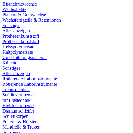
Bissnehmewachse
Wachsdrähte
Platten- & Gusswachse
Wachsfertigteile & Retentionen
Sonstiges
Alles anzeigen
Prothesenkunststoff
Prothesenkunststoff
Heisspolymersate
Kaltpolymersate
Unterfütterungsmaterial
Küvetten
Sonstiges
Alles anzeigen
Rotierende Laborinstrumente
Rotierende Laborinstrumente
Trennscheiben
Stahlinstrumente
für Frästechnik
HM-Instrumente
Diamantschleifer
Schleifkörper
Polierer & Bürsten
Mandrelle & Träger
Sonstiges