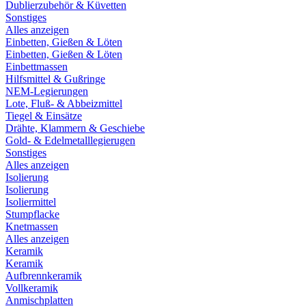
Dublierzubehör & Küvetten
Sonstiges
Alles anzeigen
Einbetten, Gießen & Löten
Einbetten, Gießen & Löten
Einbettmassen
Hilfsmittel & Gußringe
NEM-Legierungen
Lote, Fluß- & Abbeizmittel
Tiegel & Einsätze
Drähte, Klammern & Geschiebe
Gold- & Edelmetalllegierugen
Sonstiges
Alles anzeigen
Isolierung
Isolierung
Isoliermittel
Stumpflacke
Knetmassen
Alles anzeigen
Keramik
Keramik
Aufbrennkeramik
Vollkeramik
Anmischplatten