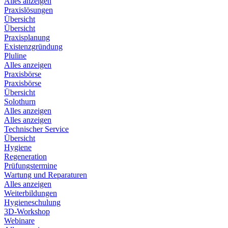
Alles anzeigen
Praxislösungen
Übersicht
Übersicht
Praxisplanung
Existenzgründung
Pluline
Alles anzeigen
Praxisbörse
Praxisbörse
Übersicht
Solothurn
Alles anzeigen
Alles anzeigen
Technischer Service
Übersicht
Hygiene
Regeneration
Prüfungstermine
Wartung und Reparaturen
Alles anzeigen
Weiterbildungen
Hygieneschulung
3D-Workshop
Webinare