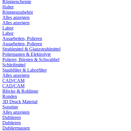
Röntgenchemie
Halter
Röntgenzubehör
Alles anzeigen
Alles anzeigen
Labor
Labor
Ausarbeiten, Polieren
Ausarbeiten, Polieren
Strahlmittel & Glanzstrahlmittel
Polierpasten & Elektrolyte
Polierer, Bürsten & Schwabbel
Schleifmittel
Staubfilter & Laborfilter
Alles anzeigen
CAD/CAM
CAD/CAM
Blöcke & Rohlinge
Ronden
3D Druck Material
Sonstige
Alles anzeigen
Dublieren
Dublieren
Dubliermassen