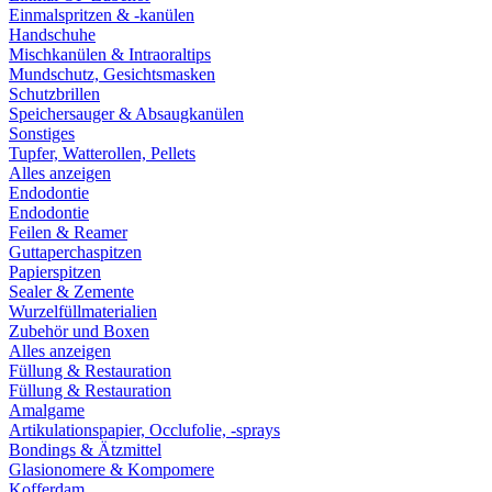
Einmalspritzen & -kanülen
Handschuhe
Mischkanülen & Intraoraltips
Mundschutz, Gesichtsmasken
Schutzbrillen
Speichersauger & Absaugkanülen
Sonstiges
Tupfer, Watterollen, Pellets
Alles anzeigen
Endodontie
Endodontie
Feilen & Reamer
Guttaperchaspitzen
Papierspitzen
Sealer & Zemente
Wurzelfüllmaterialien
Zubehör und Boxen
Alles anzeigen
Füllung & Restauration
Füllung & Restauration
Amalgame
Artikulationspapier, Occlufolie, -sprays
Bondings & Ätzmittel
Glasionomere & Kompomere
Kofferdam