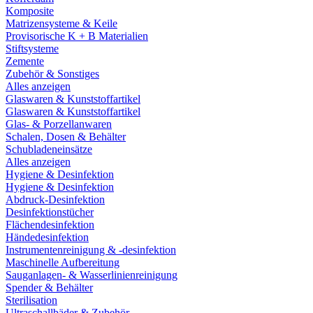
Komposite
Matrizensysteme & Keile
Provisorische K + B Materialien
Stiftsysteme
Zemente
Zubehör & Sonstiges
Alles anzeigen
Glaswaren & Kunststoffartikel
Glaswaren & Kunststoffartikel
Glas- & Porzellanwaren
Schalen, Dosen & Behälter
Schubladeneinsätze
Alles anzeigen
Hygiene & Desinfektion
Hygiene & Desinfektion
Abdruck-Desinfektion
Desinfektionstücher
Flächendesinfektion
Händedesinfektion
Instrumentenreinigung & -desinfektion
Maschinelle Aufbereitung
Sauganlagen- & Wasserlinienreinigung
Spender & Behälter
Sterilisation
Ultraschallbäder & Zubehör