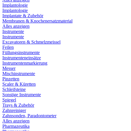
Implantologie
Implantologie
Implantate & Zubehör
Membranen & Knochenersatzmaterial
Alles anzeigen
Instrumente
Instrumente
Excavatoren & Schmelzmeissel
Feilen
Füllungsinstrumente
Instrumenteneinsätze
Instrumentenmarkierung
Messer
Mischinstrumente
Pinzetten
Scaler & Küretten
Schleifsteine
Sonstige Instrumente
Spiegel
Trays & Zubehör
Zahnreiniger
Zahnsonden, Paradontometer
Alles anzeigen
Pharmazeutika