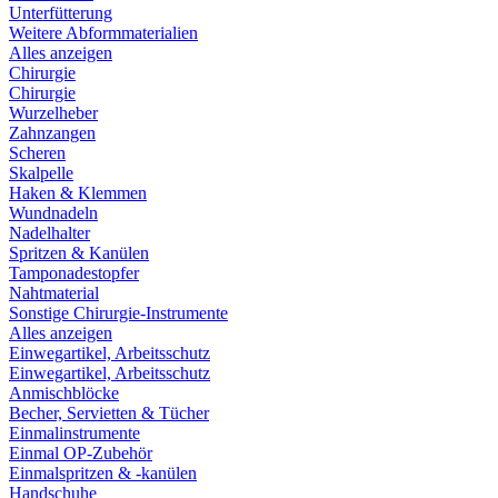
Unterfütterung
Weitere Abformmaterialien
Alles anzeigen
Chirurgie
Chirurgie
Wurzelheber
Zahnzangen
Scheren
Skalpelle
Haken & Klemmen
Wundnadeln
Nadelhalter
Spritzen & Kanülen
Tamponadestopfer
Nahtmaterial
Sonstige Chirurgie-Instrumente
Alles anzeigen
Einwegartikel, Arbeitsschutz
Einwegartikel, Arbeitsschutz
Anmischblöcke
Becher, Servietten & Tücher
Einmalinstrumente
Einmal OP-Zubehör
Einmalspritzen & -kanülen
Handschuhe