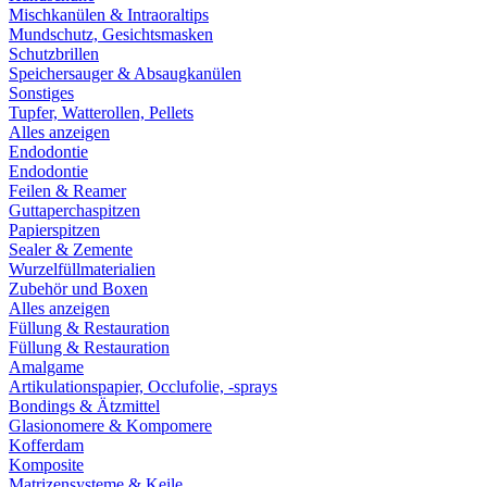
Mischkanülen & Intraoraltips
Mundschutz, Gesichtsmasken
Schutzbrillen
Speichersauger & Absaugkanülen
Sonstiges
Tupfer, Watterollen, Pellets
Alles anzeigen
Endodontie
Endodontie
Feilen & Reamer
Guttaperchaspitzen
Papierspitzen
Sealer & Zemente
Wurzelfüllmaterialien
Zubehör und Boxen
Alles anzeigen
Füllung & Restauration
Füllung & Restauration
Amalgame
Artikulationspapier, Occlufolie, -sprays
Bondings & Ätzmittel
Glasionomere & Kompomere
Kofferdam
Komposite
Matrizensysteme & Keile