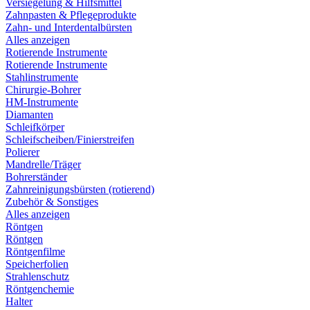
Versiegelung & Hilfsmittel
Zahnpasten & Pflegeprodukte
Zahn- und Interdentalbürsten
Alles anzeigen
Rotierende Instrumente
Rotierende Instrumente
Stahlinstrumente
Chirurgie-Bohrer
HM-Instrumente
Diamanten
Schleifkörper
Schleifscheiben/Finierstreifen
Polierer
Mandrelle/Träger
Bohrerständer
Zahnreinigungsbürsten (rotierend)
Zubehör & Sonstiges
Alles anzeigen
Röntgen
Röntgen
Röntgenfilme
Speicherfolien
Strahlenschutz
Röntgenchemie
Halter