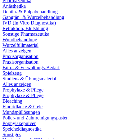
Pharmazeutika
Anästhetika
Dentin- & Pulpabehandlung
Gangrän- & Wurzelbehandlung
IVD (In Vitro Diagnostika)
Retraktion, Blutstillung
Sonstige Pharmazeutika
Wundbehandlung
Wurzelfüllmaterial
Alles anzeigen
Praxisorganisation
Praxisorganisation
Büro- & Verwaltungs-Bedarf
Spielzeug
Studien- & Übungsmaterial
Alles anzeigen
Prophylaxe & Pflege
Prophylaxe & Pflege
Bleaching
Fluoridlacke & Gele
Mundspüllösungen
Polier- und Zahnreinigungspasten
Pophylaxepulver
Speicheldiagnostika
Sonstiges