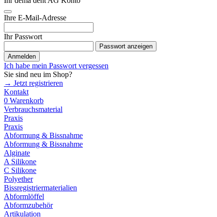
Ihr dema dent AG Konto
Ihre E-Mail-Adresse
Ihr Passwort
Passwort anzeigen
Anmelden
Ich habe mein Passwort vergessen
Sie sind neu im Shop?
→ Jetzt registrieren
Kontakt
0
Warenkorb
Verbrauchsmaterial
Praxis
Praxis
Abformung & Bissnahme
Abformung & Bissnahme
Alginate
A Silikone
C Silikone
Polyether
Bissregistriermaterialien
Abformlöffel
Abformzubehör
Artikulation