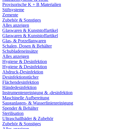
Provisorische K + B Materialien
Stiftsysteme
Zemente
Zubehör & Sonstiges
Alles anzeigen
Glaswaren & Kunststoffartikel
Glaswaren & Kunststoffartikel
Glas- & Porzellanwaren
Schalen, Dosen & Behälter
Schubladeneinsätze
Alles anzeigen
Hygiene & Desinfektion
Hygiene & Desinfektion
Abdruck-Desinfektion
Desinfektionstücher
Flächendesinfektion
Händedesinfektion
Instrumentenreinigung & -desinfektion
Maschinelle Aufbereitung
Sauganlagen- & Wasserlinienreinigung
Spender & Behälter
Sterilisation
Ultraschallbäder & Zubehör
Zubehör & Sonstiges
Alles anzeigen