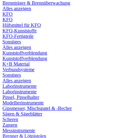
Brennträger & Brennüberwachung
Alles anzeigen
KFO
KFO
Hilfsmittel für KFO
KFO-Kunststoffe
KFO-Fertigteile
Sonstiges
Alles anzeigen
Kunststoffverblendung
Kunststoffverblendung
K+B Material
Verbundsysteme
Sonstiges
Alles anzeigen
Laborinstrumente
Laborinstrumente
Pinsel, Pinselhalter
Modellierinstrumente
Gipsmesser, Mischspatel & -Becher
Sägen & Sägeblätter
Scheren
Zangen
Messinstrumente
Brenner & Lötpistolen