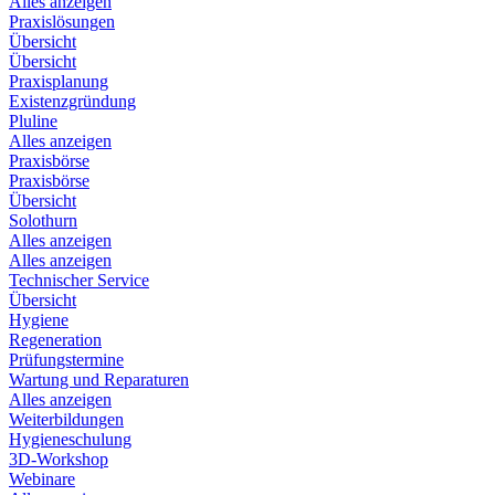
Alles anzeigen
Praxislösungen
Übersicht
Übersicht
Praxisplanung
Existenzgründung
Pluline
Alles anzeigen
Praxisbörse
Praxisbörse
Übersicht
Solothurn
Alles anzeigen
Alles anzeigen
Technischer Service
Übersicht
Hygiene
Regeneration
Prüfungstermine
Wartung und Reparaturen
Alles anzeigen
Weiterbildungen
Hygieneschulung
3D-Workshop
Webinare