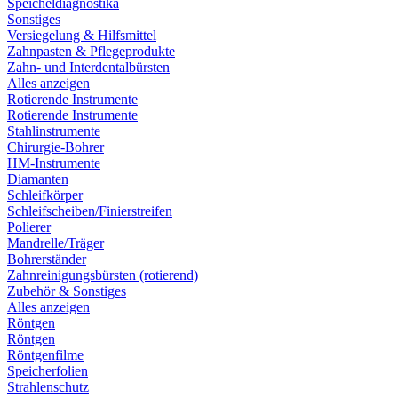
Speicheldiagnostika
Sonstiges
Versiegelung & Hilfsmittel
Zahnpasten & Pflegeprodukte
Zahn- und Interdentalbürsten
Alles anzeigen
Rotierende Instrumente
Rotierende Instrumente
Stahlinstrumente
Chirurgie-Bohrer
HM-Instrumente
Diamanten
Schleifkörper
Schleifscheiben/Finierstreifen
Polierer
Mandrelle/Träger
Bohrerständer
Zahnreinigungsbürsten (rotierend)
Zubehör & Sonstiges
Alles anzeigen
Röntgen
Röntgen
Röntgenfilme
Speicherfolien
Strahlenschutz