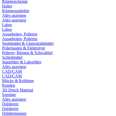
Röntgenchemie
Halter
Röntgenzubehör
Alles anzeigen
Alles anzeigen
Labor
Labor
Ausarbeiten, Polieren
Ausarbeiten, Polieren
Strahlmittel & Glanzstrahlmittel
Polierpasten & Elektrolyte
Polierer, Bürsten & Schwabbel
Schleifmittel
Staubfilter & Laborfilter
Alles anzeigen
CAD/CAM
CAD/CAM
Blöcke & Rohlinge
Ronden
3D Druck Material
Sonstige
Alles anzeigen
Dublieren
Dublieren
Dubliermassen