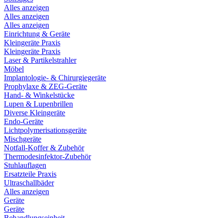
Alles anzeigen
Alles anzeigen
Alles anzeigen
Einrichtung & Geräte
Kleingeräte Praxis
Kleingeräte Praxis
Laser & Partikelstrahler
Möbel
Implantologie- & Chirurgiegeräte
Prophylaxe & ZEG-Geräte
Hand- & Winkelstücke
Lupen & Lupenbrillen
Diverse Kleingeräte
Endo-Geräte
Lichtpolymerisationsgeräte
Mischgeräte
Notfall-Koffer & Zubehör
Thermodesinfektor-Zubehör
Stuhlauflagen
Ersatzteile Praxis
Ultraschallbäder
Alles anzeigen
Geräte
Geräte
Behandlungseinheit