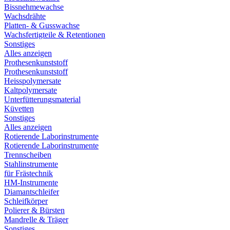
Bissnehmewachse
Wachsdrähte
Platten- & Gusswachse
Wachsfertigteile & Retentionen
Sonstiges
Alles anzeigen
Prothesenkunststoff
Prothesenkunststoff
Heisspolymersate
Kaltpolymersate
Unterfütterungsmaterial
Küvetten
Sonstiges
Alles anzeigen
Rotierende Laborinstrumente
Rotierende Laborinstrumente
Trennscheiben
Stahlinstrumente
für Frästechnik
HM-Instrumente
Diamantschleifer
Schleifkörper
Polierer & Bürsten
Mandrelle & Träger
Sonstiges