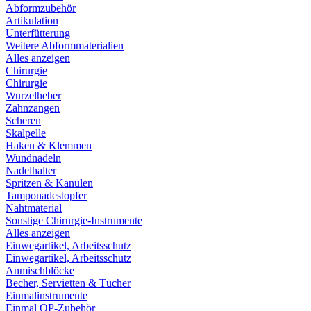
Abformzubehör
Artikulation
Unterfütterung
Weitere Abformmaterialien
Alles anzeigen
Chirurgie
Chirurgie
Wurzelheber
Zahnzangen
Scheren
Skalpelle
Haken & Klemmen
Wundnadeln
Nadelhalter
Spritzen & Kanülen
Tamponadestopfer
Nahtmaterial
Sonstige Chirurgie-Instrumente
Alles anzeigen
Einwegartikel, Arbeitsschutz
Einwegartikel, Arbeitsschutz
Anmischblöcke
Becher, Servietten & Tücher
Einmalinstrumente
Einmal OP-Zubehör