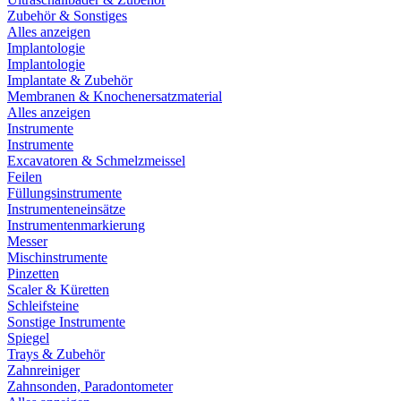
Zubehör & Sonstiges
Alles anzeigen
Implantologie
Implantologie
Implantate & Zubehör
Membranen & Knochenersatzmaterial
Alles anzeigen
Instrumente
Instrumente
Excavatoren & Schmelzmeissel
Feilen
Füllungsinstrumente
Instrumenteneinsätze
Instrumentenmarkierung
Messer
Mischinstrumente
Pinzetten
Scaler & Küretten
Schleifsteine
Sonstige Instrumente
Spiegel
Trays & Zubehör
Zahnreiniger
Zahnsonden, Paradontometer