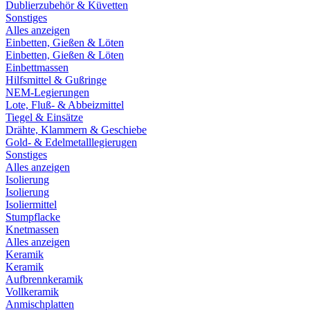
Dublierzubehör & Küvetten
Sonstiges
Alles anzeigen
Einbetten, Gießen & Löten
Einbetten, Gießen & Löten
Einbettmassen
Hilfsmittel & Gußringe
NEM-Legierungen
Lote, Fluß- & Abbeizmittel
Tiegel & Einsätze
Drähte, Klammern & Geschiebe
Gold- & Edelmetalllegierugen
Sonstiges
Alles anzeigen
Isolierung
Isolierung
Isoliermittel
Stumpflacke
Knetmassen
Alles anzeigen
Keramik
Keramik
Aufbrennkeramik
Vollkeramik
Anmischplatten