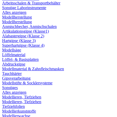
Arbeitsschalen & Transportbehälter
Sonstige Laborinstrumente
Alles anzeigen
Modellherstellung
Modellherstellung
Anmischbecher, Anmischschalen
Artikulationsgipse (Klasse1)
Alabastergipse (Klasse 2)
Hartgipse (Klasse 3)
Superhartgipse (Klasse 4)
Modellsäge
Löffelmaterial
Löffel- & Basisplatten
Abdruckgipse
Modellmaterial & Zahnfleischmasken
Tauchhärter
Gipsverarbeitung
Modellstifte & Socklersysteme
Sonstiges
Alles anzeigen
Modellieren, Tiefziehen
Modellieren, Tiefziehen
Tiefziehfolien
Modellierkunststoffe
Modellierwachse