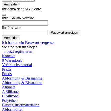
Anmelden
Ihr dema dent AG Konto
Ihre E-Mail-Adresse
Ihr Passwort
Passwort anzeigen
Anmelden
Ich habe mein Passwort vergessen
Sie sind neu im Shop?
→ Jetzt registrieren
Kontakt
0
Warenkorb
Verbrauchsmaterial
Praxis
Praxis
Abformung & Bissnahme
Abformung & Bissnahme
Alginate
A Silikone
C Silikone
Polyether
Bissregistriermaterialien
Abformlöffel