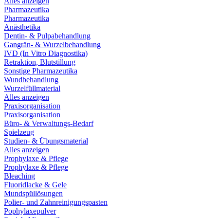
Alles anzeigen
Pharmazeutika
Pharmazeutika
Anästhetika
Dentin- & Pulpabehandlung
Gangrän- & Wurzelbehandlung
IVD (In Vitro Diagnostika)
Retraktion, Blutstillung
Sonstige Pharmazeutika
Wundbehandlung
Wurzelfüllmaterial
Alles anzeigen
Praxisorganisation
Praxisorganisation
Büro- & Verwaltungs-Bedarf
Spielzeug
Studien- & Übungsmaterial
Alles anzeigen
Prophylaxe & Pflege
Prophylaxe & Pflege
Bleaching
Fluoridlacke & Gele
Mundspüllösungen
Polier- und Zahnreinigungspasten
Pophylaxepulver