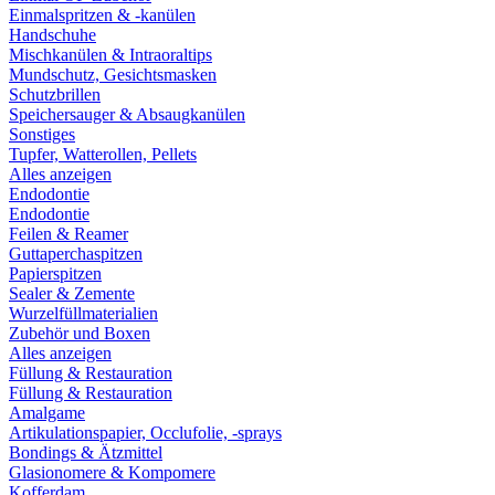
Einmalspritzen & -kanülen
Handschuhe
Mischkanülen & Intraoraltips
Mundschutz, Gesichtsmasken
Schutzbrillen
Speichersauger & Absaugkanülen
Sonstiges
Tupfer, Watterollen, Pellets
Alles anzeigen
Endodontie
Endodontie
Feilen & Reamer
Guttaperchaspitzen
Papierspitzen
Sealer & Zemente
Wurzelfüllmaterialien
Zubehör und Boxen
Alles anzeigen
Füllung & Restauration
Füllung & Restauration
Amalgame
Artikulationspapier, Occlufolie, -sprays
Bondings & Ätzmittel
Glasionomere & Kompomere
Kofferdam