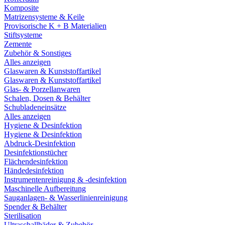
Komposite
Matrizensysteme & Keile
Provisorische K + B Materialien
Stiftsysteme
Zemente
Zubehör & Sonstiges
Alles anzeigen
Glaswaren & Kunststoffartikel
Glaswaren & Kunststoffartikel
Glas- & Porzellanwaren
Schalen, Dosen & Behälter
Schubladeneinsätze
Alles anzeigen
Hygiene & Desinfektion
Hygiene & Desinfektion
Abdruck-Desinfektion
Desinfektionstücher
Flächendesinfektion
Händedesinfektion
Instrumentenreinigung & -desinfektion
Maschinelle Aufbereitung
Sauganlagen- & Wasserlinienreinigung
Spender & Behälter
Sterilisation
Ultraschallbäder & Zubehör