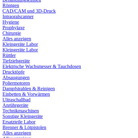
Röntgen
CAD/CAM und 3D-Druck
Intraoralscanner
Hygiene
Prophylaxe
Chirurgie
Alles anzeigen
Kleingeräte Labor
Kleingeräte Labor
Rüttler
Tiefziehgeräte
Elektrische Wachsmesser & Tauchdosen
Drucktöpfe
Absaugungen
Poliermotoren
Dampfstrahlen & Reinigen
Einbetten & Vorwärmen
Ultraschallbad
Anrührgeräte
Technikmaschinen
Sonstige Kleingeräte
Ersatzteile Labor
Brenner & Lötpistolen
Alles anzeigen