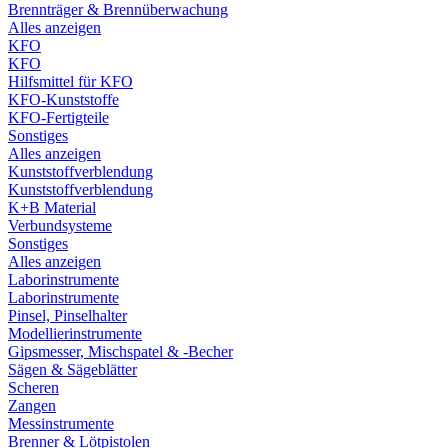
Brennträger & Brennüberwachung
Alles anzeigen
KFO
KFO
Hilfsmittel für KFO
KFO-Kunststoffe
KFO-Fertigteile
Sonstiges
Alles anzeigen
Kunststoffverblendung
Kunststoffverblendung
K+B Material
Verbundsysteme
Sonstiges
Alles anzeigen
Laborinstrumente
Laborinstrumente
Pinsel, Pinselhalter
Modellierinstrumente
Gipsmesser, Mischspatel & -Becher
Sägen & Sägeblätter
Scheren
Zangen
Messinstrumente
Brenner & Lötpistolen