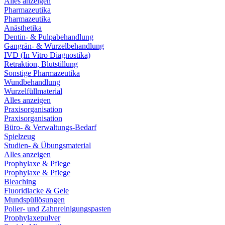
Alles anzeigen
Pharmazeutika
Pharmazeutika
Anästhetika
Dentin- & Pulpabehandlung
Gangrän- & Wurzelbehandlung
IVD (In Vitro Diagnostika)
Retraktion, Blutstillung
Sonstige Pharmazeutika
Wundbehandlung
Wurzelfüllmaterial
Alles anzeigen
Praxisorganisation
Praxisorganisation
Büro- & Verwaltungs-Bedarf
Spielzeug
Studien- & Übungsmaterial
Alles anzeigen
Prophylaxe & Pflege
Prophylaxe & Pflege
Bleaching
Fluoridlacke & Gele
Mundspüllösungen
Polier- und Zahnreinigungspasten
Prophylaxepulver