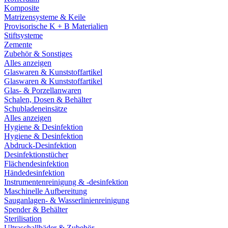
Komposite
Matrizensysteme & Keile
Provisorische K + B Materialien
Stiftsysteme
Zemente
Zubehör & Sonstiges
Alles anzeigen
Glaswaren & Kunststoffartikel
Glaswaren & Kunststoffartikel
Glas- & Porzellanwaren
Schalen, Dosen & Behälter
Schubladeneinsätze
Alles anzeigen
Hygiene & Desinfektion
Hygiene & Desinfektion
Abdruck-Desinfektion
Desinfektionstücher
Flächendesinfektion
Händedesinfektion
Instrumentenreinigung & -desinfektion
Maschinelle Aufbereitung
Sauganlagen- & Wasserlinienreinigung
Spender & Behälter
Sterilisation
Ultraschallbäder & Zubehör