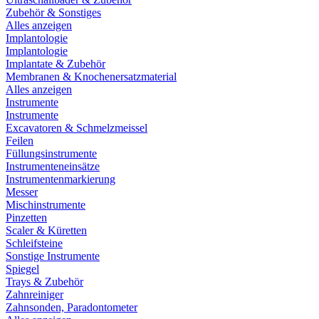
Zubehör & Sonstiges
Alles anzeigen
Implantologie
Implantologie
Implantate & Zubehör
Membranen & Knochenersatzmaterial
Alles anzeigen
Instrumente
Instrumente
Excavatoren & Schmelzmeissel
Feilen
Füllungsinstrumente
Instrumenteneinsätze
Instrumentenmarkierung
Messer
Mischinstrumente
Pinzetten
Scaler & Küretten
Schleifsteine
Sonstige Instrumente
Spiegel
Trays & Zubehör
Zahnreiniger
Zahnsonden, Paradontometer