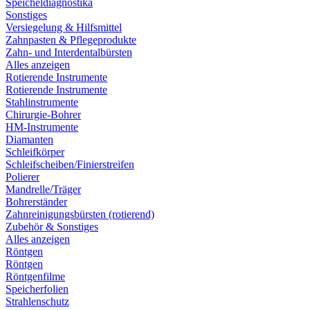
Speicheldiagnostika
Sonstiges
Versiegelung & Hilfsmittel
Zahnpasten & Pflegeprodukte
Zahn- und Interdentalbürsten
Alles anzeigen
Rotierende Instrumente
Rotierende Instrumente
Stahlinstrumente
Chirurgie-Bohrer
HM-Instrumente
Diamanten
Schleifkörper
Schleifscheiben/Finierstreifen
Polierer
Mandrelle/Träger
Bohrerständer
Zahnreinigungsbürsten (rotierend)
Zubehör & Sonstiges
Alles anzeigen
Röntgen
Röntgen
Röntgenfilme
Speicherfolien
Strahlenschutz