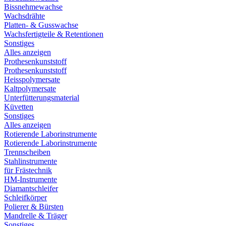
Bissnehmewachse
Wachsdrähte
Platten- & Gusswachse
Wachsfertigteile & Retentionen
Sonstiges
Alles anzeigen
Prothesenkunststoff
Prothesenkunststoff
Heisspolymersate
Kaltpolymersate
Unterfütterungsmaterial
Küvetten
Sonstiges
Alles anzeigen
Rotierende Laborinstrumente
Rotierende Laborinstrumente
Trennscheiben
Stahlinstrumente
für Frästechnik
HM-Instrumente
Diamantschleifer
Schleifkörper
Polierer & Bürsten
Mandrelle & Träger
Sonstiges