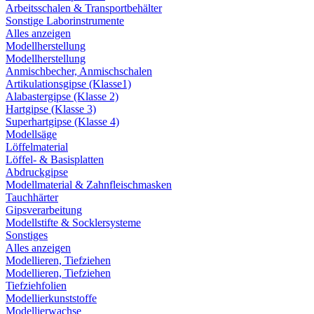
Arbeitsschalen & Transportbehälter
Sonstige Laborinstrumente
Alles anzeigen
Modellherstellung
Modellherstellung
Anmischbecher, Anmischschalen
Artikulationsgipse (Klasse1)
Alabastergipse (Klasse 2)
Hartgipse (Klasse 3)
Superhartgipse (Klasse 4)
Modellsäge
Löffelmaterial
Löffel- & Basisplatten
Abdruckgipse
Modellmaterial & Zahnfleischmasken
Tauchhärter
Gipsverarbeitung
Modellstifte & Socklersysteme
Sonstiges
Alles anzeigen
Modellieren, Tiefziehen
Modellieren, Tiefziehen
Tiefziehfolien
Modellierkunststoffe
Modellierwachse