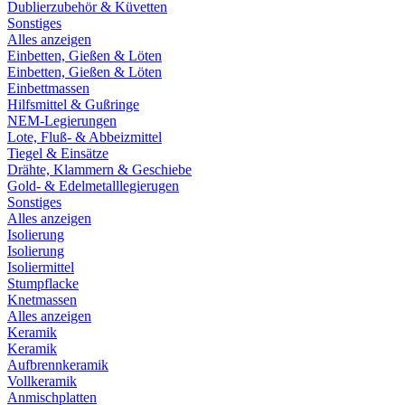
Dublierzubehör & Küvetten
Sonstiges
Alles anzeigen
Einbetten, Gießen & Löten
Einbetten, Gießen & Löten
Einbettmassen
Hilfsmittel & Gußringe
NEM-Legierungen
Lote, Fluß- & Abbeizmittel
Tiegel & Einsätze
Drähte, Klammern & Geschiebe
Gold- & Edelmetalllegierugen
Sonstiges
Alles anzeigen
Isolierung
Isolierung
Isoliermittel
Stumpflacke
Knetmassen
Alles anzeigen
Keramik
Keramik
Aufbrennkeramik
Vollkeramik
Anmischplatten