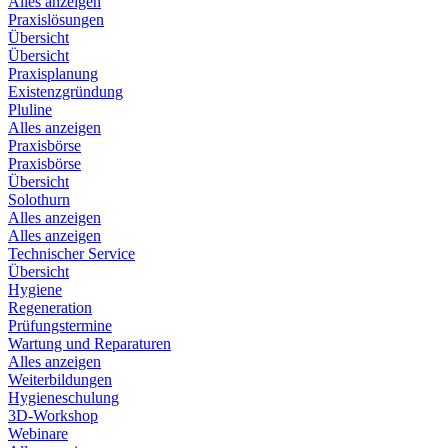
Alles anzeigen
Praxislösungen
Übersicht
Übersicht
Praxisplanung
Existenzgründung
Pluline
Alles anzeigen
Praxisbörse
Praxisbörse
Übersicht
Solothurn
Alles anzeigen
Alles anzeigen
Technischer Service
Übersicht
Hygiene
Regeneration
Prüfungstermine
Wartung und Reparaturen
Alles anzeigen
Weiterbildungen
Hygieneschulung
3D-Workshop
Webinare