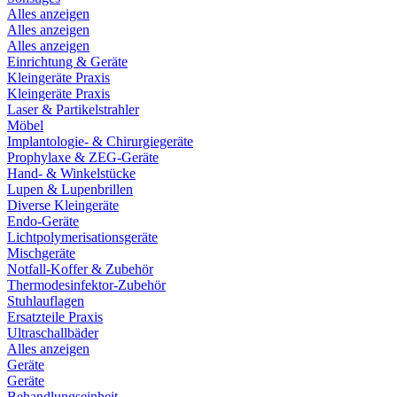
Alles anzeigen
Alles anzeigen
Alles anzeigen
Einrichtung & Geräte
Kleingeräte Praxis
Kleingeräte Praxis
Laser & Partikelstrahler
Möbel
Implantologie- & Chirurgiegeräte
Prophylaxe & ZEG-Geräte
Hand- & Winkelstücke
Lupen & Lupenbrillen
Diverse Kleingeräte
Endo-Geräte
Lichtpolymerisationsgeräte
Mischgeräte
Notfall-Koffer & Zubehör
Thermodesinfektor-Zubehör
Stuhlauflagen
Ersatzteile Praxis
Ultraschallbäder
Alles anzeigen
Geräte
Geräte
Behandlungseinheit