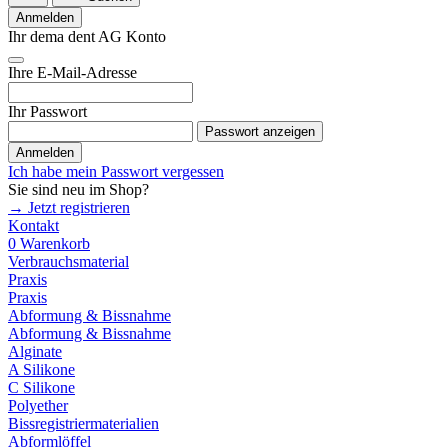
Anmelden
Ihr dema dent AG Konto
Ihre E-Mail-Adresse
Ihr Passwort
Passwort anzeigen
Anmelden
Ich habe mein Passwort vergessen
Sie sind neu im Shop?
→ Jetzt registrieren
Kontakt
0
Warenkorb
Verbrauchsmaterial
Praxis
Praxis
Abformung & Bissnahme
Abformung & Bissnahme
Alginate
A Silikone
C Silikone
Polyether
Bissregistriermaterialien
Abformlöffel