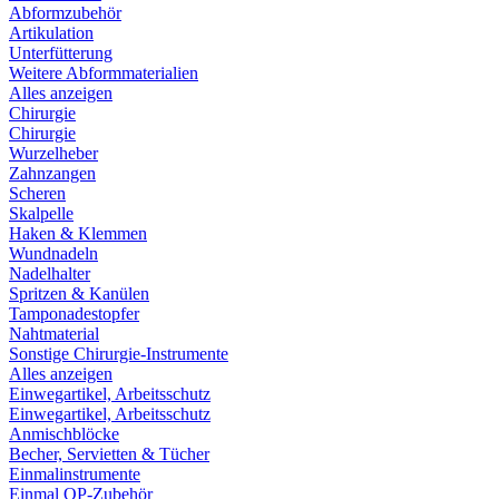
Abformzubehör
Artikulation
Unterfütterung
Weitere Abformmaterialien
Alles anzeigen
Chirurgie
Chirurgie
Wurzelheber
Zahnzangen
Scheren
Skalpelle
Haken & Klemmen
Wundnadeln
Nadelhalter
Spritzen & Kanülen
Tamponadestopfer
Nahtmaterial
Sonstige Chirurgie-Instrumente
Alles anzeigen
Einwegartikel, Arbeitsschutz
Einwegartikel, Arbeitsschutz
Anmischblöcke
Becher, Servietten & Tücher
Einmalinstrumente
Einmal OP-Zubehör