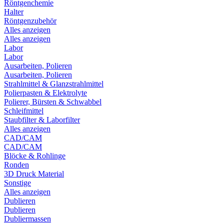
Röntgenchemie
Halter
Röntgenzubehör
Alles anzeigen
Alles anzeigen
Labor
Labor
Ausarbeiten, Polieren
Ausarbeiten, Polieren
Strahlmittel & Glanzstrahlmittel
Polierpasten & Elektrolyte
Polierer, Bürsten & Schwabbel
Schleifmittel
Staubfilter & Laborfilter
Alles anzeigen
CAD/CAM
CAD/CAM
Blöcke & Rohlinge
Ronden
3D Druck Material
Sonstige
Alles anzeigen
Dublieren
Dublieren
Dubliermassen