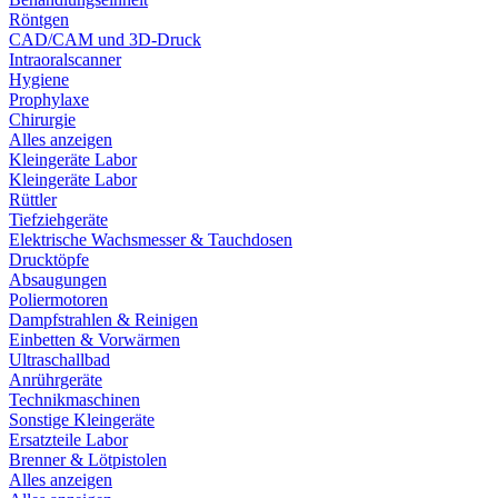
Röntgen
CAD/CAM und 3D-Druck
Intraoralscanner
Hygiene
Prophylaxe
Chirurgie
Alles anzeigen
Kleingeräte Labor
Kleingeräte Labor
Rüttler
Tiefziehgeräte
Elektrische Wachsmesser & Tauchdosen
Drucktöpfe
Absaugungen
Poliermotoren
Dampfstrahlen & Reinigen
Einbetten & Vorwärmen
Ultraschallbad
Anrührgeräte
Technikmaschinen
Sonstige Kleingeräte
Ersatzteile Labor
Brenner & Lötpistolen
Alles anzeigen