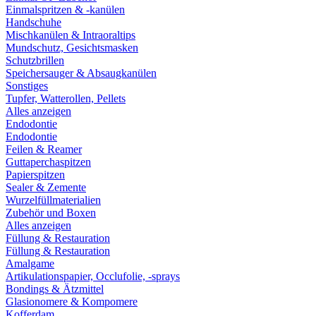
Einmalspritzen & -kanülen
Handschuhe
Mischkanülen & Intraoraltips
Mundschutz, Gesichtsmasken
Schutzbrillen
Speichersauger & Absaugkanülen
Sonstiges
Tupfer, Watterollen, Pellets
Alles anzeigen
Endodontie
Endodontie
Feilen & Reamer
Guttaperchaspitzen
Papierspitzen
Sealer & Zemente
Wurzelfüllmaterialien
Zubehör und Boxen
Alles anzeigen
Füllung & Restauration
Füllung & Restauration
Amalgame
Artikulationspapier, Occlufolie, -sprays
Bondings & Ätzmittel
Glasionomere & Kompomere
Kofferdam