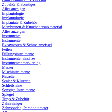
Zubehör & Sonstiges
Alles anzeigen
Implantologie
Implantologie
Implantate & Zubehör
Membranen & Knochenersatzmaterial
Alles anzeigen
Instrumente
Instrumente
Excavatoren & Schmelzmeissel
Feilen
Füllungsinstrumente
Instrumenteneinsätze
Instrumentenmarkierung
Messer
Mischinstrumente
Pinzetten
Scaler & Küretten
Schleifsteine
Sonstige Instrumente
Spiegel
Trays & Zubehör
Zahnreiniger
Zahnsonden, Paradontometer