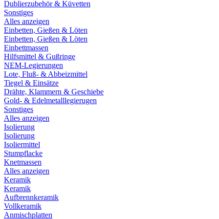
Dublierzubehör & Küvetten
Sonstiges
Alles anzeigen
Einbetten, Gießen & Löten
Einbetten, Gießen & Löten
Einbettmassen
Hilfsmittel & Gußringe
NEM-Legierungen
Lote, Fluß- & Abbeizmittel
Tiegel & Einsätze
Drähte, Klammern & Geschiebe
Gold- & Edelmetalllegierugen
Sonstiges
Alles anzeigen
Isolierung
Isolierung
Isoliermittel
Stumpflacke
Knetmassen
Alles anzeigen
Keramik
Keramik
Aufbrennkeramik
Vollkeramik
Anmischplatten