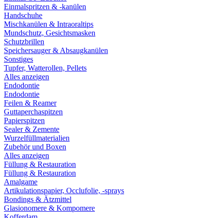
Einmalspritzen & -kanülen
Handschuhe
Mischkanülen & Intraoraltips
Mundschutz, Gesichtsmasken
Schutzbrillen
Speichersauger & Absaugkanülen
Sonstiges
Tupfer, Watterollen, Pellets
Alles anzeigen
Endodontie
Endodontie
Feilen & Reamer
Guttaperchaspitzen
Papierspitzen
Sealer & Zemente
Wurzelfüllmaterialien
Zubehör und Boxen
Alles anzeigen
Füllung & Restauration
Füllung & Restauration
Amalgame
Artikulationspapier, Occlufolie, -sprays
Bondings & Ätzmittel
Glasionomere & Kompomere
Kofferdam