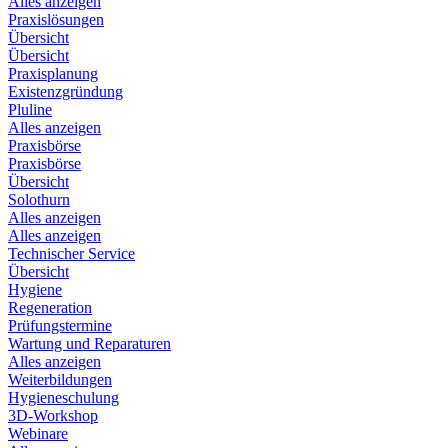
Alles anzeigen
Praxislösungen
Übersicht
Übersicht
Praxisplanung
Existenzgründung
Pluline
Alles anzeigen
Praxisbörse
Praxisbörse
Übersicht
Solothurn
Alles anzeigen
Alles anzeigen
Technischer Service
Übersicht
Hygiene
Regeneration
Prüfungstermine
Wartung und Reparaturen
Alles anzeigen
Weiterbildungen
Hygieneschulung
3D-Workshop
Webinare