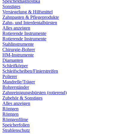
Speicheldiagnostika
Sonstiges
Versiegelung & Hilfsmittel
Zahnpasten & Pflegeprodukte
Zahn- und Interdentalbürsten
Alles anzeigen
Rotierende Instrumente
Rotierende Instrumente
Stahlinstrumente
Chirurgie-Bohrer
HM-Instrumente
Diamanten
Schleifkörper
Schleifscheiben/Finierstreifen
Polierer
Mandrelle/Träger
Bohrerständer
Zahnreinigungsbürsten (rotierend)
Zubehör & Sonstiges
Alles anzeigen
Röntgen
Röntgen
Röntgenfilme
Speicherfolien
Strahlenschutz