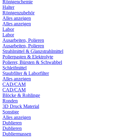
Röntgenchemie
Halter
Röntgenzubehör
Alles anzeigen
Alles anzeigen
Labor
Labor
Ausarbeiten, Polieren
Ausarbeiten, Polieren
Strahlmittel & Glanzstrahlmittel
Polierpasten & Elektrolyte
Polierer, Bürsten & Schwabbel
Schleifmittel
Staubfilter & Laborfilter
Alles anzeigen
CAD/CAM
CAD/CAM
Blöcke & Rohlinge
Ronden
3D Druck Material
Sonstige
Alles anzeigen
Dublieren
Dublieren
Dubliermassen