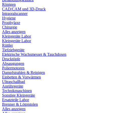
Röntgen
CAD/CAM und 3D-Druck
Intraoralscanner
Hygiene
Prophylaxe
Chirurgie
Alles anzeigen
Kleingeräte Labor
Kleingeräte Labor
Rüttler
Tiefziehgeräte
Elektrische Wachsmesser & Tauchdosen
Drucktöpfe
Absaugungen
Poliermotoren
Dampfstrahlen & Reinigen
Einbetten & Vorwärmen
Ultraschallbad
Anrührgeräte
Technikmaschinen
Sonstige Kleingeräte
Ersatzteile Labor
Brenner & Lötpistolen
Alles anzeigen