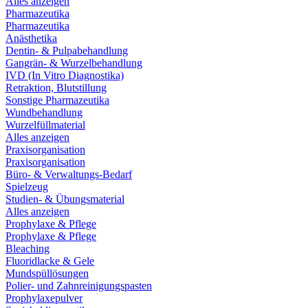
Alles anzeigen
Pharmazeutika
Pharmazeutika
Anästhetika
Dentin- & Pulpabehandlung
Gangrän- & Wurzelbehandlung
IVD (In Vitro Diagnostika)
Retraktion, Blutstillung
Sonstige Pharmazeutika
Wundbehandlung
Wurzelfüllmaterial
Alles anzeigen
Praxisorganisation
Praxisorganisation
Büro- & Verwaltungs-Bedarf
Spielzeug
Studien- & Übungsmaterial
Alles anzeigen
Prophylaxe & Pflege
Prophylaxe & Pflege
Bleaching
Fluoridlacke & Gele
Mundspüllösungen
Polier- und Zahnreinigungspasten
Prophylaxepulver