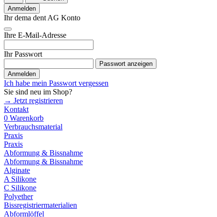
Anmelden
Ihr dema dent AG Konto
Ihre E-Mail-Adresse
Ihr Passwort
Passwort anzeigen
Anmelden
Ich habe mein Passwort vergessen
Sie sind neu im Shop?
→ Jetzt registrieren
Kontakt
0
Warenkorb
Verbrauchsmaterial
Praxis
Praxis
Abformung & Bissnahme
Abformung & Bissnahme
Alginate
A Silikone
C Silikone
Polyether
Bissregistriermaterialien
Abformlöffel