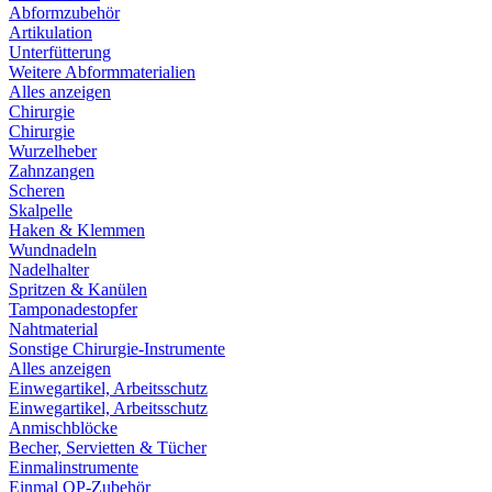
Abformzubehör
Artikulation
Unterfütterung
Weitere Abformmaterialien
Alles anzeigen
Chirurgie
Chirurgie
Wurzelheber
Zahnzangen
Scheren
Skalpelle
Haken & Klemmen
Wundnadeln
Nadelhalter
Spritzen & Kanülen
Tamponadestopfer
Nahtmaterial
Sonstige Chirurgie-Instrumente
Alles anzeigen
Einwegartikel, Arbeitsschutz
Einwegartikel, Arbeitsschutz
Anmischblöcke
Becher, Servietten & Tücher
Einmalinstrumente
Einmal OP-Zubehör