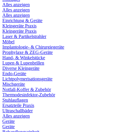
Alles anzeigen
Alles anzeigen
Alles anzeigen
Einrichtung & Geräte
Kleingeräte Praxis
Kleingeräte Praxis
Laser & Partikelstrahler
Möbel
Implantologie- & Chirurgiegeräte
Prophylaxe & ZEG-Geräte
Hand- & Winkelstücke
Lupen & Lupenbrillen
Diverse Kleingeräte
Endo-Geräte
Lichtpolymerisationsgeräte
Mischgeräte
Notfall-Koffer & Zubehör
Thermodesinfektor-Zubehör
Stuhlauflagen
Ersatzteile Praxis
Ultraschallbäder
Alles anzeigen
Geräte
Geräte
Behandlungseinheit