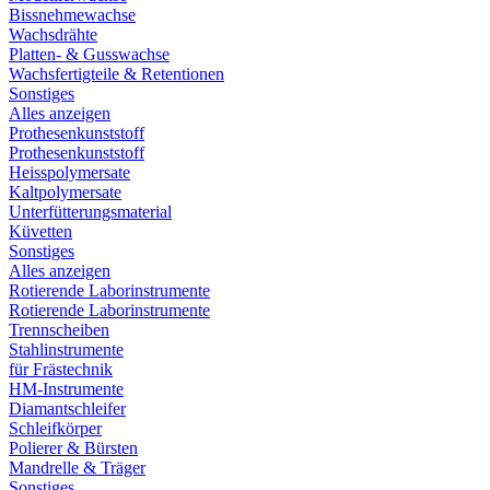
Bissnehmewachse
Wachsdrähte
Platten- & Gusswachse
Wachsfertigteile & Retentionen
Sonstiges
Alles anzeigen
Prothesenkunststoff
Prothesenkunststoff
Heisspolymersate
Kaltpolymersate
Unterfütterungsmaterial
Küvetten
Sonstiges
Alles anzeigen
Rotierende Laborinstrumente
Rotierende Laborinstrumente
Trennscheiben
Stahlinstrumente
für Frästechnik
HM-Instrumente
Diamantschleifer
Schleifkörper
Polierer & Bürsten
Mandrelle & Träger
Sonstiges