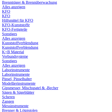
Brennträger & Brennüberwachung
Alles anzeigen
KFO
KFO
Hilfsmittel für KFO
KFO-Kunststoffe
KFO-Fertigteile
Sonstiges
Alles anzeigen
Kunststoffverblendung
Kunststoffverblendung
K+B Material
Verbundsysteme
Sonstiges
Alles anzeigen
Laborinstrumente
Laborinstrumente
Pinsel, Pinselhalter
Modellierinstrumente
Gipsmesser, Mischspatel & -Becher
Sägen & Sägeblätter
Scheren
Zangen
Messinstrumente
Brenner & Lötpistolen