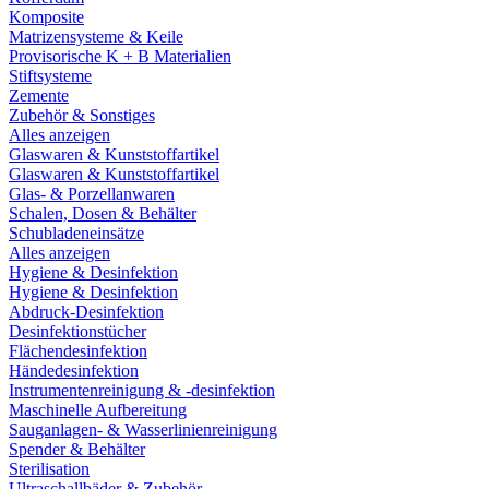
Komposite
Matrizensysteme & Keile
Provisorische K + B Materialien
Stiftsysteme
Zemente
Zubehör & Sonstiges
Alles anzeigen
Glaswaren & Kunststoffartikel
Glaswaren & Kunststoffartikel
Glas- & Porzellanwaren
Schalen, Dosen & Behälter
Schubladeneinsätze
Alles anzeigen
Hygiene & Desinfektion
Hygiene & Desinfektion
Abdruck-Desinfektion
Desinfektionstücher
Flächendesinfektion
Händedesinfektion
Instrumentenreinigung & -desinfektion
Maschinelle Aufbereitung
Sauganlagen- & Wasserlinienreinigung
Spender & Behälter
Sterilisation
Ultraschallbäder & Zubehör