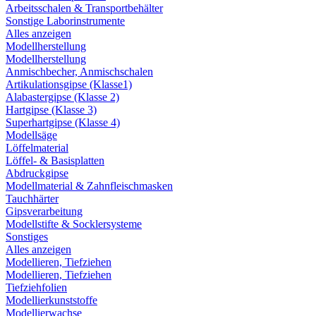
Arbeitsschalen & Transportbehälter
Sonstige Laborinstrumente
Alles anzeigen
Modellherstellung
Modellherstellung
Anmischbecher, Anmischschalen
Artikulationsgipse (Klasse1)
Alabastergipse (Klasse 2)
Hartgipse (Klasse 3)
Superhartgipse (Klasse 4)
Modellsäge
Löffelmaterial
Löffel- & Basisplatten
Abdruckgipse
Modellmaterial & Zahnfleischmasken
Tauchhärter
Gipsverarbeitung
Modellstifte & Socklersysteme
Sonstiges
Alles anzeigen
Modellieren, Tiefziehen
Modellieren, Tiefziehen
Tiefziehfolien
Modellierkunststoffe
Modellierwachse