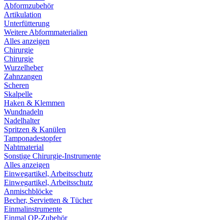
Abformzubehör
Artikulation
Unterfütterung
Weitere Abformmaterialien
Alles anzeigen
Chirurgie
Chirurgie
Wurzelheber
Zahnzangen
Scheren
Skalpelle
Haken & Klemmen
Wundnadeln
Nadelhalter
Spritzen & Kanülen
Tamponadestopfer
Nahtmaterial
Sonstige Chirurgie-Instrumente
Alles anzeigen
Einwegartikel, Arbeitsschutz
Einwegartikel, Arbeitsschutz
Anmischblöcke
Becher, Servietten & Tücher
Einmalinstrumente
Einmal OP-Zubehör