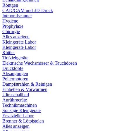
Röntgen
CAD/CAM und 3D-Druck
Intraoralscanner
Hygiene
Prophylaxe
Chirurgie
Alles anzeigen
Kleingeräte Labor
Kleingeräte Labor
Rüttler
Tiefziehgeräte
Elektrische Wachsmesser & Tauchdosen
Drucktöpfe
Absaugungen
Poliermotoren
Dampfstrahlen & Reinigen
Einbetten & Vorwärmen
Ultraschallbad
Anrührgeräte
Technikmaschinen
Sonstige Kleingeräte
Ersatzteile Labor
Brenner & Lötpistolen
Alles anzeigen