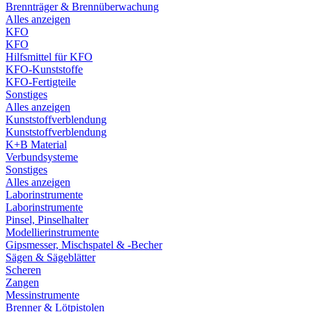
Brennträger & Brennüberwachung
Alles anzeigen
KFO
KFO
Hilfsmittel für KFO
KFO-Kunststoffe
KFO-Fertigteile
Sonstiges
Alles anzeigen
Kunststoffverblendung
Kunststoffverblendung
K+B Material
Verbundsysteme
Sonstiges
Alles anzeigen
Laborinstrumente
Laborinstrumente
Pinsel, Pinselhalter
Modellierinstrumente
Gipsmesser, Mischspatel & -Becher
Sägen & Sägeblätter
Scheren
Zangen
Messinstrumente
Brenner & Lötpistolen