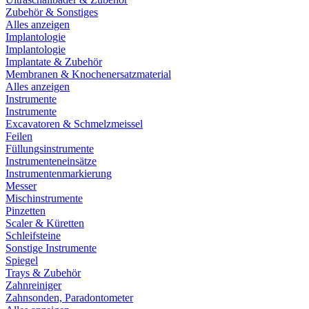
Zubehör & Sonstiges
Alles anzeigen
Implantologie
Implantologie
Implantate & Zubehör
Membranen & Knochenersatzmaterial
Alles anzeigen
Instrumente
Instrumente
Excavatoren & Schmelzmeissel
Feilen
Füllungsinstrumente
Instrumenteneinsätze
Instrumentenmarkierung
Messer
Mischinstrumente
Pinzetten
Scaler & Küretten
Schleifsteine
Sonstige Instrumente
Spiegel
Trays & Zubehör
Zahnreiniger
Zahnsonden, Paradontometer