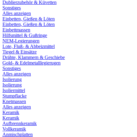
Dublierzubehör & Küvetten
Sonstiges
Alles anzeigen
Einbetten, Gießen & Löten
Einbetten, Gießen & Löten
Einbettmassen
Hilfsmittel & Gußringe
NEM-Legierungen
Lote, Fluß- & Abbeizmittel
Tiegel & Einsätze
Drähte, Klammern & Geschiebe
Gold- & Edelmetalllegierugen
Sonstiges
Alles anzeigen
Isolierung
Isolierung
Isoliermittel
Stumpflacke
Knetmassen
Alles anzeigen
Keramik
Keramik
Aufbrennkeramik
Vollkeramik
Anmischplatten