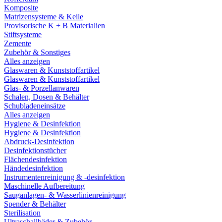
Komposite
Matrizensysteme & Keile
Provisorische K + B Materialien
Stiftsysteme
Zemente
Zubehör & Sonstiges
Alles anzeigen
Glaswaren & Kunststoffartikel
Glaswaren & Kunststoffartikel
Glas- & Porzellanwaren
Schalen, Dosen & Behälter
Schubladeneinsätze
Alles anzeigen
Hygiene & Desinfektion
Hygiene & Desinfektion
Abdruck-Desinfektion
Desinfektionstücher
Flächendesinfektion
Händedesinfektion
Instrumentenreinigung & -desinfektion
Maschinelle Aufbereitung
Sauganlagen- & Wasserlinienreinigung
Spender & Behälter
Sterilisation
Ultraschallbäder & Zubehör