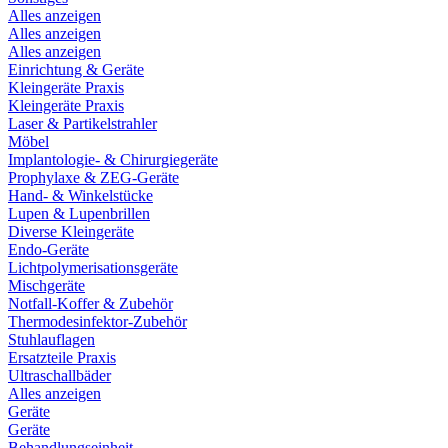
Alles anzeigen
Alles anzeigen
Alles anzeigen
Einrichtung & Geräte
Kleingeräte Praxis
Kleingeräte Praxis
Laser & Partikelstrahler
Möbel
Implantologie- & Chirurgiegeräte
Prophylaxe & ZEG-Geräte
Hand- & Winkelstücke
Lupen & Lupenbrillen
Diverse Kleingeräte
Endo-Geräte
Lichtpolymerisationsgeräte
Mischgeräte
Notfall-Koffer & Zubehör
Thermodesinfektor-Zubehör
Stuhlauflagen
Ersatzteile Praxis
Ultraschallbäder
Alles anzeigen
Geräte
Geräte
Behandlungseinheit