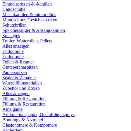
Einmalspritzen & -kanülen
Handschuhe
Mischkanülen & Intraoraltips
Mundschutz, Gesichtsmasken
Schutzbrillen
Speichersauger & Absaugkanülen
Sonstiges
Tupfer, Watterollen, Pellets
Alles anzeigen
Endodontie
Endodontie
Feilen & Reamer
Guttaperchaspitzen
Papierspitzen
Sealer & Zemente
Wurzelfüllmaterialien
Zubehör und Boxen
Alles anzeigen
Füllung & Restauration
Füllung & Restauration
Amalgame
Artikulationspapier, Occlufolie, -sprays
Bondings & Ätzmittel
Glasionomere & Kompomere
Kofferdam