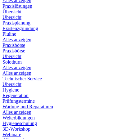
Alles anzeigen
Praxislösungen
Übersicht
Übersicht
Praxisplanung
Existenzgründung
Pluline
Alles anzeigen
Praxisbörse
Praxisbörse
Übersicht
Solothurn
Alles anzeigen
Alles anzeigen
Technischer Service
Übersicht
Hygiene
Regeneration
Prüfungstermine
Wartung und Reparaturen
Alles anzeigen
Weiterbildungen
Hygieneschulung
3D-Workshop
Webinare