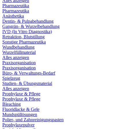
Alles anzeigen
Pharmazeutika
Pharmazeutika
Anästhetika
Dentin- & Pulpabehandlung
Gangrän- & Wurzelbehandlung
IVD (In Vitro Diagnostika)
Retraktion, Blutstillung
Sonstige Pharmazeutika
Wundbehandlung
Wurzelfüllmaterial
Alles anzeigen
Praxisorganisation
Praxisorganisation
Büro- & Verwaltungs-Bedarf
Spielzeug
Studien- & Übungsmaterial
Alles anzeigen
Prophylaxe & Pflege
Prophylaxe & Pflege
Bleaching
Fluoridlacke & Gele
Mundspüllösungen
Polier- und Zahnreinigungspasten
Prophylaxepulver