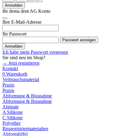
Anmelden
Ihr dema dent AG Konto
Ihre E-Mail-Adresse
Ihr Passwort
Passwort anzeigen
Anmelden
Ich habe mein Passwort vergessen
Sie sind neu im Shop?
→ Jetzt registrieren
Kontakt
0
Warenkorb
Verbrauchsmaterial
Praxis
Praxis
Abformung & Bissnahme
Abformung & Bissnahme
Alginate
A Silikone
C Silikone
Polyether
Bissregistriermaterialien
Abformlöffel