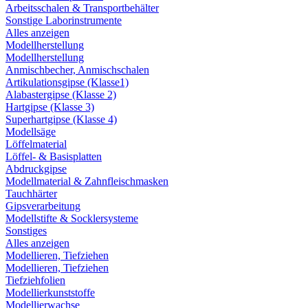
Arbeitsschalen & Transportbehälter
Sonstige Laborinstrumente
Alles anzeigen
Modellherstellung
Modellherstellung
Anmischbecher, Anmischschalen
Artikulationsgipse (Klasse1)
Alabastergipse (Klasse 2)
Hartgipse (Klasse 3)
Superhartgipse (Klasse 4)
Modellsäge
Löffelmaterial
Löffel- & Basisplatten
Abdruckgipse
Modellmaterial & Zahnfleischmasken
Tauchhärter
Gipsverarbeitung
Modellstifte & Socklersysteme
Sonstiges
Alles anzeigen
Modellieren, Tiefziehen
Modellieren, Tiefziehen
Tiefziehfolien
Modellierkunststoffe
Modellierwachse