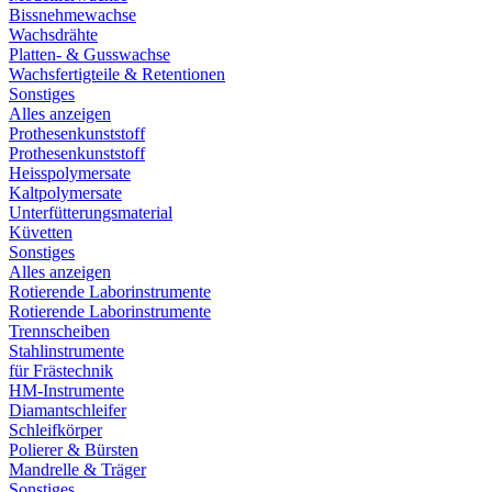
Bissnehmewachse
Wachsdrähte
Platten- & Gusswachse
Wachsfertigteile & Retentionen
Sonstiges
Alles anzeigen
Prothesenkunststoff
Prothesenkunststoff
Heisspolymersate
Kaltpolymersate
Unterfütterungsmaterial
Küvetten
Sonstiges
Alles anzeigen
Rotierende Laborinstrumente
Rotierende Laborinstrumente
Trennscheiben
Stahlinstrumente
für Frästechnik
HM-Instrumente
Diamantschleifer
Schleifkörper
Polierer & Bürsten
Mandrelle & Träger
Sonstiges