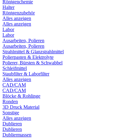
Röntgenchemie
Halter
Röntgenzubehör
Alles anzeigen
Alles anzeigen
Labor
Labor
Ausarbeiten, Polieren
Ausarbeiten, Polieren
Strahlmittel & Glanzstrahlmittel
Polierpasten & Elektrolyte
Polierer, Bürsten & Schwabbel
Schleifmittel
Staubfilter & Laborfilter
Alles anzeigen
CAD/CAM
CAD/CAM
Blöcke & Rohlinge
Ronden
3D Druck Material
Sonstige
Alles anzeigen
Dublieren
Dublieren
Dubliermassen