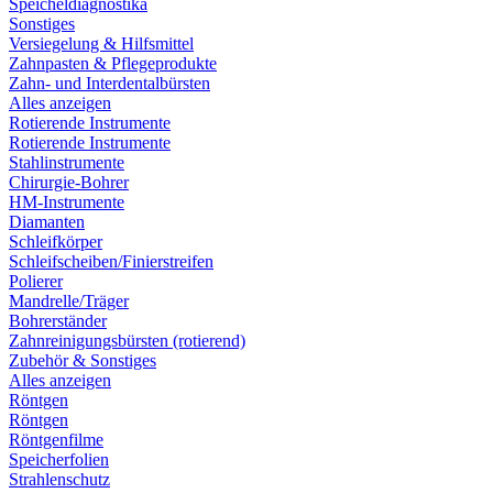
Speicheldiagnostika
Sonstiges
Versiegelung & Hilfsmittel
Zahnpasten & Pflegeprodukte
Zahn- und Interdentalbürsten
Alles anzeigen
Rotierende Instrumente
Rotierende Instrumente
Stahlinstrumente
Chirurgie-Bohrer
HM-Instrumente
Diamanten
Schleifkörper
Schleifscheiben/Finierstreifen
Polierer
Mandrelle/Träger
Bohrerständer
Zahnreinigungsbürsten (rotierend)
Zubehör & Sonstiges
Alles anzeigen
Röntgen
Röntgen
Röntgenfilme
Speicherfolien
Strahlenschutz