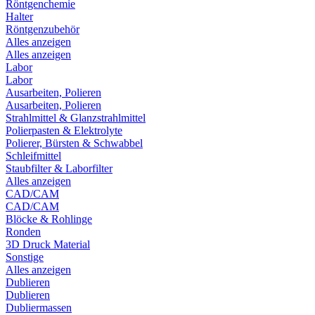
Röntgenchemie
Halter
Röntgenzubehör
Alles anzeigen
Alles anzeigen
Labor
Labor
Ausarbeiten, Polieren
Ausarbeiten, Polieren
Strahlmittel & Glanzstrahlmittel
Polierpasten & Elektrolyte
Polierer, Bürsten & Schwabbel
Schleifmittel
Staubfilter & Laborfilter
Alles anzeigen
CAD/CAM
CAD/CAM
Blöcke & Rohlinge
Ronden
3D Druck Material
Sonstige
Alles anzeigen
Dublieren
Dublieren
Dubliermassen