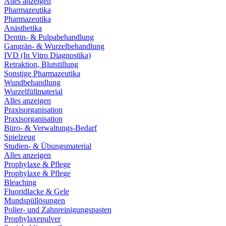
Alles anzeigen
Pharmazeutika
Pharmazeutika
Anästhetika
Dentin- & Pulpabehandlung
Gangrän- & Wurzelbehandlung
IVD (In Vitro Diagnostika)
Retraktion, Blutstillung
Sonstige Pharmazeutika
Wundbehandlung
Wurzelfüllmaterial
Alles anzeigen
Praxisorganisation
Praxisorganisation
Büro- & Verwaltungs-Bedarf
Spielzeug
Studien- & Übungsmaterial
Alles anzeigen
Prophylaxe & Pflege
Prophylaxe & Pflege
Bleaching
Fluoridlacke & Gele
Mundspüllösungen
Polier- und Zahnreinigungspasten
Prophylaxepulver