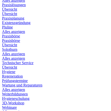
Alles anzeigen
Praxislösungen
Übersicht
Übersicht
Praxisplanung
Existenzgründung
Pluline
Alles anzeigen
Praxisbörse
Praxisbörse
Übersicht
Solothurn
Alles anzeigen
Alles anzeigen
Technischer Service
Übersicht
Hygiene
Regeneration
Prüfungstermine
Wartung und Reparaturen
Alles anzeigen
Weiterbildungen
Hygieneschulung
3D-Workshop
Webinare