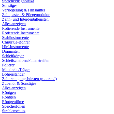
Speicheldiagnostika
Sonstiges
Versiegelung & Hilfsmittel
Zahnpasten & Pflegeprodukte
Zahn- und Interdentalbürsten
Alles anzeigen
Rotierende Instrumente
Rotierende Instrumente
Stahlinstrumente
Chirurgie-Bohrer
HM-Instrumente
Diamanten
Schleifkörper
Schleifscheiben/Finierstreifen
Polierer
Mandrelle/Träger
Bohrerständer
Zahnreinigungsbürsten (rotierend)
Zubehör & Sonstiges
Alles anzeigen
Röntgen
Röntgen
Röntgenfilme
Speicherfolien
Strahlenschutz