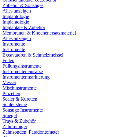
Zubehör & Sonstiges
Alles anzeigen
Implantologie
Implantologie
Implantate & Zubehör
Membranen & Knochenersatzmaterial
Alles anzeigen
Instrumente
Instrumente
Excavatoren & Schmelzmeissel
Feilen
Füllungsinstrumente
Instrumenteneinsätze
Instrumentenmarkierung
Messer
Mischinstrumente
Pinzetten
Scaler & Küretten
Schleifsteine
Sonstige Instrumente
Spiegel
Trays & Zubehör
Zahnreiniger
Zahnsonden, Paradontometer