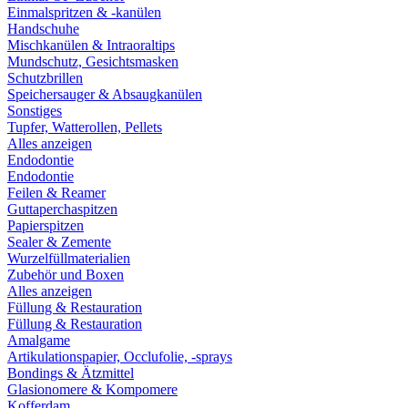
Einmalspritzen & -kanülen
Handschuhe
Mischkanülen & Intraoraltips
Mundschutz, Gesichtsmasken
Schutzbrillen
Speichersauger & Absaugkanülen
Sonstiges
Tupfer, Watterollen, Pellets
Alles anzeigen
Endodontie
Endodontie
Feilen & Reamer
Guttaperchaspitzen
Papierspitzen
Sealer & Zemente
Wurzelfüllmaterialien
Zubehör und Boxen
Alles anzeigen
Füllung & Restauration
Füllung & Restauration
Amalgame
Artikulationspapier, Occlufolie, -sprays
Bondings & Ätzmittel
Glasionomere & Kompomere
Kofferdam