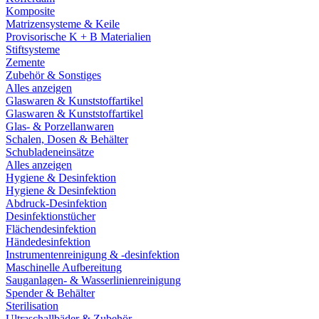
Komposite
Matrizensysteme & Keile
Provisorische K + B Materialien
Stiftsysteme
Zemente
Zubehör & Sonstiges
Alles anzeigen
Glaswaren & Kunststoffartikel
Glaswaren & Kunststoffartikel
Glas- & Porzellanwaren
Schalen, Dosen & Behälter
Schubladeneinsätze
Alles anzeigen
Hygiene & Desinfektion
Hygiene & Desinfektion
Abdruck-Desinfektion
Desinfektionstücher
Flächendesinfektion
Händedesinfektion
Instrumentenreinigung & -desinfektion
Maschinelle Aufbereitung
Sauganlagen- & Wasserlinienreinigung
Spender & Behälter
Sterilisation
Ultraschallbäder & Zubehör