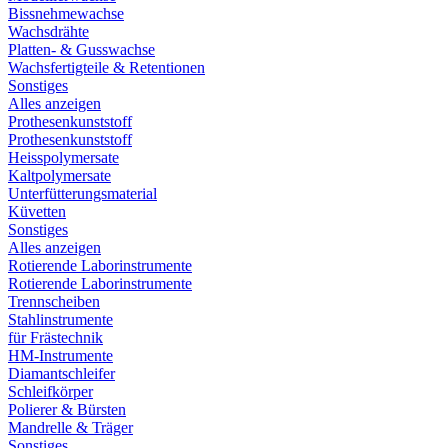
Bissnehmewachse
Wachsdrähte
Platten- & Gusswachse
Wachsfertigteile & Retentionen
Sonstiges
Alles anzeigen
Prothesenkunststoff
Prothesenkunststoff
Heisspolymersate
Kaltpolymersate
Unterfütterungsmaterial
Küvetten
Sonstiges
Alles anzeigen
Rotierende Laborinstrumente
Rotierende Laborinstrumente
Trennscheiben
Stahlinstrumente
für Frästechnik
HM-Instrumente
Diamantschleifer
Schleifkörper
Polierer & Bürsten
Mandrelle & Träger
Sonstiges