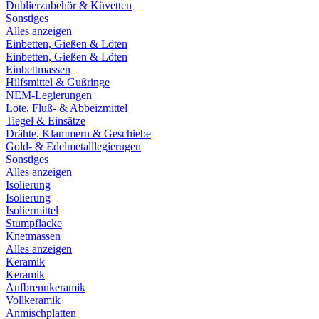
Dublierzubehör & Küvetten
Sonstiges
Alles anzeigen
Einbetten, Gießen & Löten
Einbetten, Gießen & Löten
Einbettmassen
Hilfsmittel & Gußringe
NEM-Legierungen
Lote, Fluß- & Abbeizmittel
Tiegel & Einsätze
Drähte, Klammern & Geschiebe
Gold- & Edelmetalllegierugen
Sonstiges
Alles anzeigen
Isolierung
Isolierung
Isoliermittel
Stumpflacke
Knetmassen
Alles anzeigen
Keramik
Keramik
Aufbrennkeramik
Vollkeramik
Anmischplatten