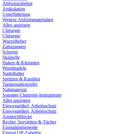
Abformzubehör
Artikulation
Unterfütterung
Weitere Abformmaterialien
Alles anzeigen
Chirurgie
Chirurgie
Wurzelheber
Zahnzangen
Scheren
Skalpelle
Haken & Klemmen
Wundnadeln
Nadelhalter
Spritzen & Kanülen
Tamponadestopfer
Nahtmaterial
Sonstige Chirurgie-Instrumente
Alles anzeigen
Einwegartikel, Arbeitsschutz
Einwegartikel, Arbeitsschutz
Anmischblöcke
Becher, Servietten & Tücher
Einmalinstrumente
Einmal OP-Zubehör