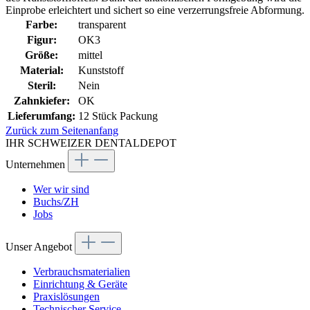
Einprobe erleichtert und sichert so eine verzerrungsfreie Abformung.
Farbe:
transparent
Figur:
OK3
Größe:
mittel
Material:
Kunststoff
Steril:
Nein
Zahnkiefer:
OK
Lieferumfang:
12 Stück Packung
Zurück zum Seitenanfang
IHR SCHWEIZER DENTALDEPOT
Unternehmen
Wer wir sind
Buchs/ZH
Jobs
Unser Angebot
Verbrauchsmaterialien
Einrichtung & Geräte
Praxislösungen
Technischer Service