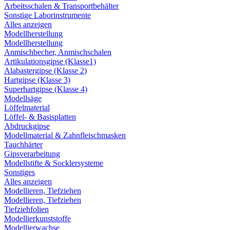
Arbeitsschalen & Transportbehälter
Sonstige Laborinstrumente
Alles anzeigen
Modellherstellung
Modellherstellung
Anmischbecher, Anmischschalen
Artikulationsgipse (Klasse1)
Alabastergipse (Klasse 2)
Hartgipse (Klasse 3)
Superhartgipse (Klasse 4)
Modellsäge
Löffelmaterial
Löffel- & Basisplatten
Abdruckgipse
Modellmaterial & Zahnfleischmasken
Tauchhärter
Gipsverarbeitung
Modellstifte & Socklersysteme
Sonstiges
Alles anzeigen
Modellieren, Tiefziehen
Modellieren, Tiefziehen
Tiefziehfolien
Modellierkunststoffe
Modellierwachse