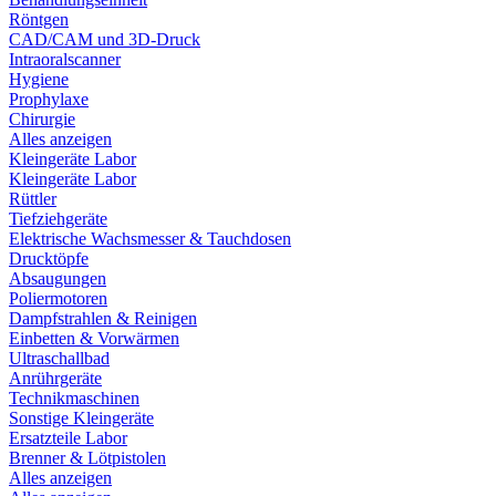
Röntgen
CAD/CAM und 3D-Druck
Intraoralscanner
Hygiene
Prophylaxe
Chirurgie
Alles anzeigen
Kleingeräte Labor
Kleingeräte Labor
Rüttler
Tiefziehgeräte
Elektrische Wachsmesser & Tauchdosen
Drucktöpfe
Absaugungen
Poliermotoren
Dampfstrahlen & Reinigen
Einbetten & Vorwärmen
Ultraschallbad
Anrührgeräte
Technikmaschinen
Sonstige Kleingeräte
Ersatzteile Labor
Brenner & Lötpistolen
Alles anzeigen