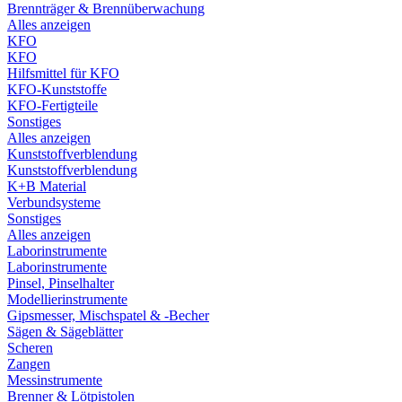
Brennträger & Brennüberwachung
Alles anzeigen
KFO
KFO
Hilfsmittel für KFO
KFO-Kunststoffe
KFO-Fertigteile
Sonstiges
Alles anzeigen
Kunststoffverblendung
Kunststoffverblendung
K+B Material
Verbundsysteme
Sonstiges
Alles anzeigen
Laborinstrumente
Laborinstrumente
Pinsel, Pinselhalter
Modellierinstrumente
Gipsmesser, Mischspatel & -Becher
Sägen & Sägeblätter
Scheren
Zangen
Messinstrumente
Brenner & Lötpistolen