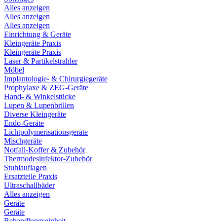
Alles anzeigen
Alles anzeigen
Alles anzeigen
Einrichtung & Geräte
Kleingeräte Praxis
Kleingeräte Praxis
Laser & Partikelstrahler
Möbel
Implantologie- & Chirurgiegeräte
Prophylaxe & ZEG-Geräte
Hand- & Winkelstücke
Lupen & Lupenbrillen
Diverse Kleingeräte
Endo-Geräte
Lichtpolymerisationsgeräte
Mischgeräte
Notfall-Koffer & Zubehör
Thermodesinfektor-Zubehör
Stuhlauflagen
Ersatzteile Praxis
Ultraschallbäder
Alles anzeigen
Geräte
Geräte
Behandlungseinheit