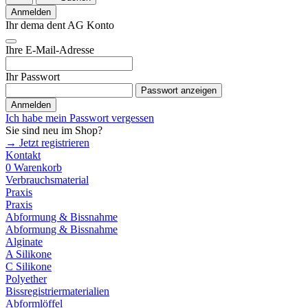
Anmelden
Ihr dema dent AG Konto
Ihre E-Mail-Adresse
Ihr Passwort
Passwort anzeigen
Anmelden
Ich habe mein Passwort vergessen
Sie sind neu im Shop?
→ Jetzt registrieren
Kontakt
0
Warenkorb
Verbrauchsmaterial
Praxis
Praxis
Abformung & Bissnahme
Abformung & Bissnahme
Alginate
A Silikone
C Silikone
Polyether
Bissregistriermaterialien
Abformlöffel