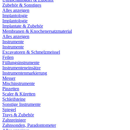
Zubehör & Sonstiges
Alles anzeigen
Implantologie
Implantologie
Implantate & Zubehör
Membranen & Knochenersatzmaterial
Alles anzeigen
Instrumente
Instrumente
Excavatoren & Schmelzmeissel
Feilen
Füllungsinstrumente
Instrumenteneinsätze
Instrumentenmarkierung
Messer
Mischinstrumente
Pinzetten
Scaler & Küretten
Schleifsteine
Sonstige Instrumente
Spiegel
Trays & Zubehör
Zahnreiniger
Zahnsonden, Paradontometer