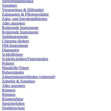
Speicheldiagnostika
Sonstiges
Versiegelung & Hilfsmittel
Zahnpasten & Pflegeprodukte
Zahn- und Interdentalbürsten
Alles anzeigen
Rotierende Instrumente
Rotierende Instrumente
Stahlinstrumente
Chirurgie-Bohrer
HM-Instrumente
Diamanten
Schleifkörper
Schleifscheiben/Finierstreifen
Polierer
Mandrelle/Träger
Bohrerständer
Zahnreinigungsbürsten (rotierend)
Zubehör & Sonstiges
Alles anzeigen
Röntgen
Röntgen
Röntgenfilme
Speicherfolien
Strahlenschutz