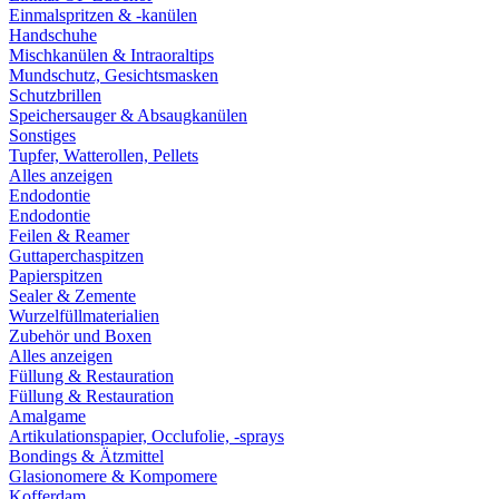
Einmalspritzen & -kanülen
Handschuhe
Mischkanülen & Intraoraltips
Mundschutz, Gesichtsmasken
Schutzbrillen
Speichersauger & Absaugkanülen
Sonstiges
Tupfer, Watterollen, Pellets
Alles anzeigen
Endodontie
Endodontie
Feilen & Reamer
Guttaperchaspitzen
Papierspitzen
Sealer & Zemente
Wurzelfüllmaterialien
Zubehör und Boxen
Alles anzeigen
Füllung & Restauration
Füllung & Restauration
Amalgame
Artikulationspapier, Occlufolie, -sprays
Bondings & Ätzmittel
Glasionomere & Kompomere
Kofferdam