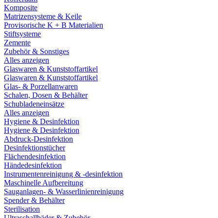
Komposite
Matrizensysteme & Keile
Provisorische K + B Materialien
Stiftsysteme
Zemente
Zubehör & Sonstiges
Alles anzeigen
Glaswaren & Kunststoffartikel
Glaswaren & Kunststoffartikel
Glas- & Porzellanwaren
Schalen, Dosen & Behälter
Schubladeneinsätze
Alles anzeigen
Hygiene & Desinfektion
Hygiene & Desinfektion
Abdruck-Desinfektion
Desinfektionstücher
Flächendesinfektion
Händedesinfektion
Instrumentenreinigung & -desinfektion
Maschinelle Aufbereitung
Sauganlagen- & Wasserlinienreinigung
Spender & Behälter
Sterilisation
Ultraschallbäder & Zubehör