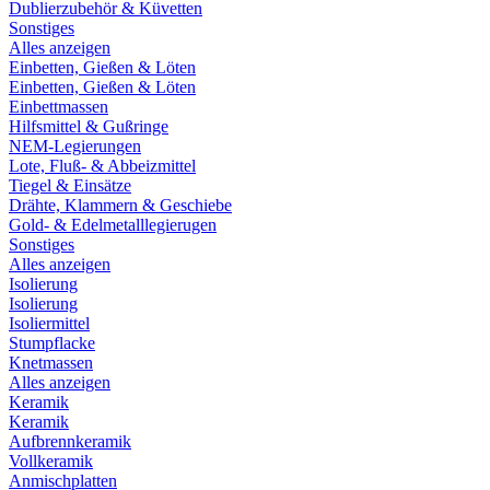
Dublierzubehör & Küvetten
Sonstiges
Alles anzeigen
Einbetten, Gießen & Löten
Einbetten, Gießen & Löten
Einbettmassen
Hilfsmittel & Gußringe
NEM-Legierungen
Lote, Fluß- & Abbeizmittel
Tiegel & Einsätze
Drähte, Klammern & Geschiebe
Gold- & Edelmetalllegierugen
Sonstiges
Alles anzeigen
Isolierung
Isolierung
Isoliermittel
Stumpflacke
Knetmassen
Alles anzeigen
Keramik
Keramik
Aufbrennkeramik
Vollkeramik
Anmischplatten