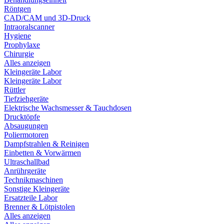
Röntgen
CAD/CAM und 3D-Druck
Intraoralscanner
Hygiene
Prophylaxe
Chirurgie
Alles anzeigen
Kleingeräte Labor
Kleingeräte Labor
Rüttler
Tiefziehgeräte
Elektrische Wachsmesser & Tauchdosen
Drucktöpfe
Absaugungen
Poliermotoren
Dampfstrahlen & Reinigen
Einbetten & Vorwärmen
Ultraschallbad
Anrührgeräte
Technikmaschinen
Sonstige Kleingeräte
Ersatzteile Labor
Brenner & Lötpistolen
Alles anzeigen