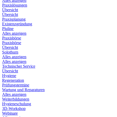
Alles anzeigen
Praxislösungen
Übersicht
Übersicht
Praxisplanung
Existenzgründung
Pluline
Alles anzeigen
Praxisbörse
Praxisbörse
Übersicht
Solothurn
Alles anzeigen
Alles anzeigen
Technischer Service
Übersicht
Hygiene
Regeneration
Prüfungstermine
Wartung und Reparaturen
Alles anzeigen
Weiterbildungen
Hygieneschulung
3D-Workshop
Webinare