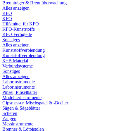
Brennträger & Brennüberwachung
Alles anzeigen
KFO
KFO
Hilfsmittel für KFO
KFO-Kunststoffe
KFO-Fertigteile
Sonstiges
Alles anzeigen
Kunststoffverblendung
Kunststoffverblendung
K+B Material
Verbundsysteme
Sonstiges
Alles anzeigen
Laborinstrumente
Laborinstrumente
Pinsel, Pinselhalter
Modellierinstrumente
Gipsmesser, Mischspatel & -Becher
Sägen & Sägeblätter
Scheren
Zangen
Messinstrumente
Brenner & Lötpistolen