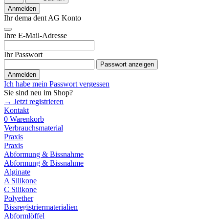
Anmelden
Ihr dema dent AG Konto
Ihre E-Mail-Adresse
Ihr Passwort
Passwort anzeigen
Anmelden
Ich habe mein Passwort vergessen
Sie sind neu im Shop?
→ Jetzt registrieren
Kontakt
0
Warenkorb
Verbrauchsmaterial
Praxis
Praxis
Abformung & Bissnahme
Abformung & Bissnahme
Alginate
A Silikone
C Silikone
Polyether
Bissregistriermaterialien
Abformlöffel