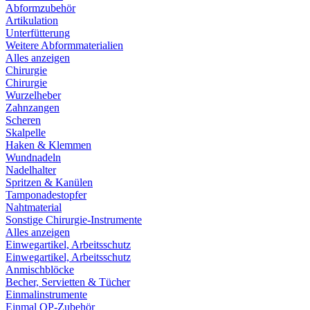
Abformzubehör
Artikulation
Unterfütterung
Weitere Abformmaterialien
Alles anzeigen
Chirurgie
Chirurgie
Wurzelheber
Zahnzangen
Scheren
Skalpelle
Haken & Klemmen
Wundnadeln
Nadelhalter
Spritzen & Kanülen
Tamponadestopfer
Nahtmaterial
Sonstige Chirurgie-Instrumente
Alles anzeigen
Einwegartikel, Arbeitsschutz
Einwegartikel, Arbeitsschutz
Anmischblöcke
Becher, Servietten & Tücher
Einmalinstrumente
Einmal OP-Zubehör