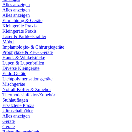
Alles anzeigen
Alles anzeigen
Alles anzeigen
Einrichtung & Geräte
Kleingeräte Praxis
Kleingeräte Praxis
Laser & Partikelstrahler
Möbel
Implantologie- & Chirurgiegeräte
Prophylaxe & ZEG-Geräte
Hand- & Winkelstücke
Lupen & Lupenbrillen
Diverse Kleingeräte
Endo-Geräte
Lichtpolymerisationsgeräte
Mischgeräte
Notfall-Koffer & Zubehör
Thermodesinfektor-Zubehör
Stuhlauflagen
Ersatzteile Praxis
Ultraschallbäder
Alles anzeigen
Geräte
Geräte
Behandlungseinheit