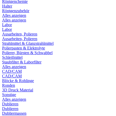
Röntgenchemie
Halter
Röntgenzubehör
Alles anzeigen
Alles anzeigen
Labor
Labor
Ausarbeiten, Polieren
Ausarbeiten, Polieren
Strahlmittel & Glanzstrahlmittel
Polierpasten & Elektrolyte
Polierer, Bürsten & Schwabbel
Schleifmittel
Staubfilter & Laborfilter
Alles anzeigen
CAD/CAM
CAD/CAM
Blöcke & Rohlinge
Ronden
3D Druck Material
Sonstige
Alles anzeigen
Dublieren
Dublieren
Dubliermassen