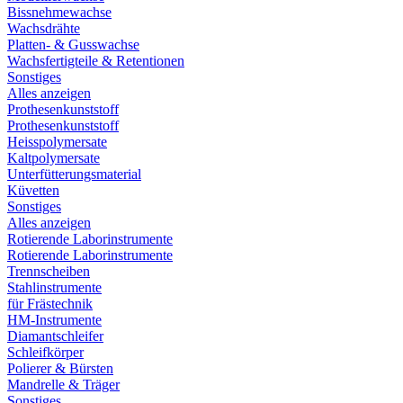
Bissnehmewachse
Wachsdrähte
Platten- & Gusswachse
Wachsfertigteile & Retentionen
Sonstiges
Alles anzeigen
Prothesenkunststoff
Prothesenkunststoff
Heisspolymersate
Kaltpolymersate
Unterfütterungsmaterial
Küvetten
Sonstiges
Alles anzeigen
Rotierende Laborinstrumente
Rotierende Laborinstrumente
Trennscheiben
Stahlinstrumente
für Frästechnik
HM-Instrumente
Diamantschleifer
Schleifkörper
Polierer & Bürsten
Mandrelle & Träger
Sonstiges