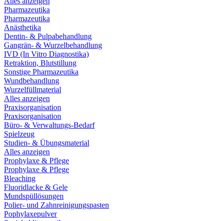
Alles anzeigen
Pharmazeutika
Pharmazeutika
Anästhetika
Dentin- & Pulpabehandlung
Gangrän- & Wurzelbehandlung
IVD (In Vitro Diagnostika)
Retraktion, Blutstillung
Sonstige Pharmazeutika
Wundbehandlung
Wurzelfüllmaterial
Alles anzeigen
Praxisorganisation
Praxisorganisation
Büro- & Verwaltungs-Bedarf
Spielzeug
Studien- & Übungsmaterial
Alles anzeigen
Prophylaxe & Pflege
Prophylaxe & Pflege
Bleaching
Fluoridlacke & Gele
Mundspüllösungen
Polier- und Zahnreinigungspasten
Pophylaxepulver