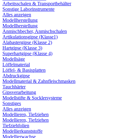
Arbeitsschalen & Transportbehälter
Sonstige Laborinstrumente
Alles anzeigen
Modellherstellung
Modellherstellung
Anmischbecher, Anmischschalen
Artikulationsgipse (Klasse1)
Alabastergipse (Klasse 2)
Hartgipse (Klasse 3)
Superhartgipse (Klasse 4)
Modellsäge
Löffelmaterial
Löffel- & Basisplatten
Abdruckgipse
Modellmaterial & Zahnfleischmasken
Tauchhärter
Gipsverarbeitung
Modellstifte & Socklersysteme
Sonstiges
Alles anzeigen
Modellieren, Tiefziehen
Modellieren, Tiefziehen
Tiefziehfolien
Modellierkunststoffe
Modellierwachse