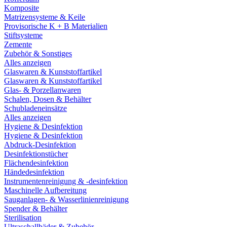
Komposite
Matrizensysteme & Keile
Provisorische K + B Materialien
Stiftsysteme
Zemente
Zubehör & Sonstiges
Alles anzeigen
Glaswaren & Kunststoffartikel
Glaswaren & Kunststoffartikel
Glas- & Porzellanwaren
Schalen, Dosen & Behälter
Schubladeneinsätze
Alles anzeigen
Hygiene & Desinfektion
Hygiene & Desinfektion
Abdruck-Desinfektion
Desinfektionstücher
Flächendesinfektion
Händedesinfektion
Instrumentenreinigung & -desinfektion
Maschinelle Aufbereitung
Sauganlagen- & Wasserlinienreinigung
Spender & Behälter
Sterilisation
Ultraschallbäder & Zubehör