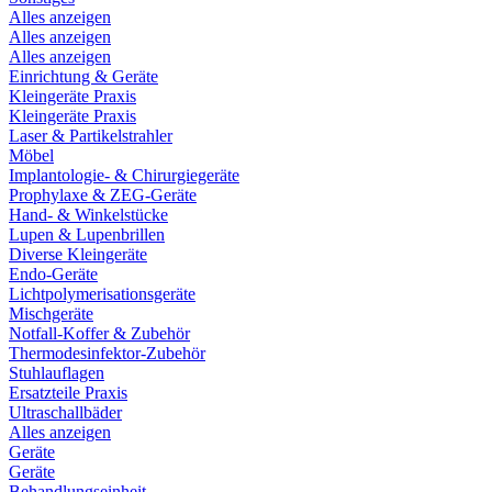
Alles anzeigen
Alles anzeigen
Alles anzeigen
Einrichtung & Geräte
Kleingeräte Praxis
Kleingeräte Praxis
Laser & Partikelstrahler
Möbel
Implantologie- & Chirurgiegeräte
Prophylaxe & ZEG-Geräte
Hand- & Winkelstücke
Lupen & Lupenbrillen
Diverse Kleingeräte
Endo-Geräte
Lichtpolymerisationsgeräte
Mischgeräte
Notfall-Koffer & Zubehör
Thermodesinfektor-Zubehör
Stuhlauflagen
Ersatzteile Praxis
Ultraschallbäder
Alles anzeigen
Geräte
Geräte
Behandlungseinheit