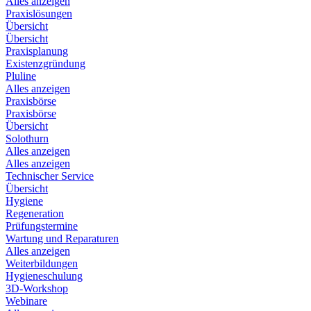
Alles anzeigen
Praxislösungen
Übersicht
Übersicht
Praxisplanung
Existenzgründung
Pluline
Alles anzeigen
Praxisbörse
Praxisbörse
Übersicht
Solothurn
Alles anzeigen
Alles anzeigen
Technischer Service
Übersicht
Hygiene
Regeneration
Prüfungstermine
Wartung und Reparaturen
Alles anzeigen
Weiterbildungen
Hygieneschulung
3D-Workshop
Webinare