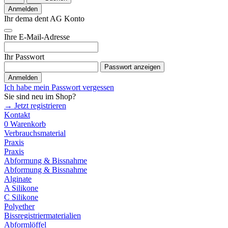
Anmelden
Ihr dema dent AG Konto
Ihre E-Mail-Adresse
Ihr Passwort
Passwort anzeigen
Anmelden
Ich habe mein Passwort vergessen
Sie sind neu im Shop?
→ Jetzt registrieren
Kontakt
0
Warenkorb
Verbrauchsmaterial
Praxis
Praxis
Abformung & Bissnahme
Abformung & Bissnahme
Alginate
A Silikone
C Silikone
Polyether
Bissregistriermaterialien
Abformlöffel