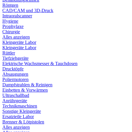
Röntgen
CAD/CAM und 3D-Druck
Intraoralscanner
Hygiene
Prophylaxe
Chirurgie
Alles anzeigen
Kleingeräte Labor
Kleingeräte Labor
Rüttler
Tiefziehgeräte
Elektrische Wachsmesser & Tauchdosen
Drucktöpfe
Absaugungen
Poliermotoren
Dampfstrahlen & Reinigen
Einbetten & Vorwärmen
Ultraschallbad
Anrührgeräte
Technikmaschinen
Sonstige Kleingeräte
Ersatzteile Labor
Brenner & Lötpistolen
Alles anzeigen