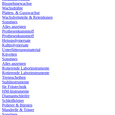
Bissnehmewachse
Wachsdrähte
Platten- & Gusswachse
Wachsfertigteile & Retentionen
Sonstiges
Alles anzeigen
Prothesenkunststoff
Prothesenkunststoff
Heisspolymersate
Kaltpolymersate
Unterfütterungsmaterial
Küvetten
Sonstiges
Alles anzeigen
Rotierende Laborinstrumente
Rotierende Laborinstrumente
Trennscheiben
Stahlinstrumente
für Frästechnik
HM-Instrumente
Diamantschleifer
Schleifkörper
Polierer & Bürsten
Mandrelle & Träger
Sonstiges