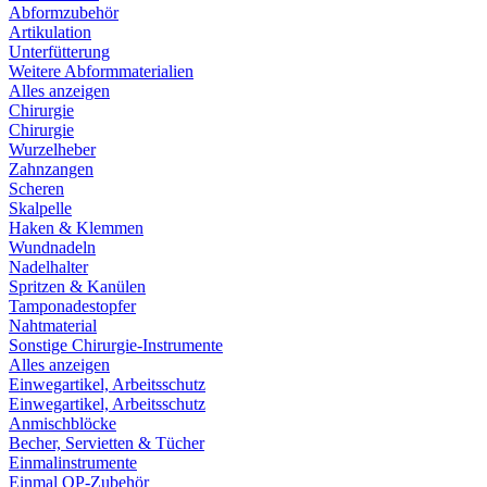
Abformzubehör
Artikulation
Unterfütterung
Weitere Abformmaterialien
Alles anzeigen
Chirurgie
Chirurgie
Wurzelheber
Zahnzangen
Scheren
Skalpelle
Haken & Klemmen
Wundnadeln
Nadelhalter
Spritzen & Kanülen
Tamponadestopfer
Nahtmaterial
Sonstige Chirurgie-Instrumente
Alles anzeigen
Einwegartikel, Arbeitsschutz
Einwegartikel, Arbeitsschutz
Anmischblöcke
Becher, Servietten & Tücher
Einmalinstrumente
Einmal OP-Zubehör