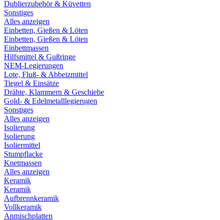
Dublierzubehör & Küvetten
Sonstiges
Alles anzeigen
Einbetten, Gießen & Löten
Einbetten, Gießen & Löten
Einbettmassen
Hilfsmittel & Gußringe
NEM-Legierungen
Lote, Fluß- & Abbeizmittel
Tiegel & Einsätze
Drähte, Klammern & Geschiebe
Gold- & Edelmetalllegierugen
Sonstiges
Alles anzeigen
Isolierung
Isolierung
Isoliermittel
Stumpflacke
Knetmassen
Alles anzeigen
Keramik
Keramik
Aufbrennkeramik
Vollkeramik
Anmischplatten