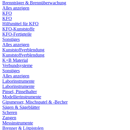
Brennträger & Brennüberwachung
Alles anzeigen
KFO
KFO
Hilfsmittel für KFO
KFO-Kunststoffe
KFO-Fertigteile
Sonstiges
Alles anzeigen
Kunststoffverblendung
Kunststoffverblendung
K+B Material
Verbundsysteme
Sonstiges
Alles anzeigen
Laborinstrumente
Laborinstrumente
Pinsel, Pinselhalter
Modellierinstrumente
Gipsmesser, Mischspatel & -Becher
Sägen & Sägeblätter
Scheren
Zangen
Messinstrumente
Brenner & Lötpistolen