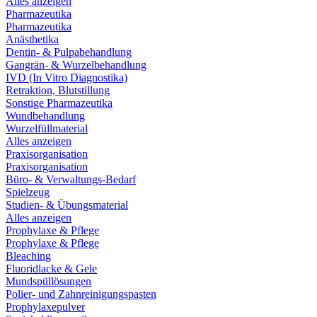
Alles anzeigen
Pharmazeutika
Pharmazeutika
Anästhetika
Dentin- & Pulpabehandlung
Gangrän- & Wurzelbehandlung
IVD (In Vitro Diagnostika)
Retraktion, Blutstillung
Sonstige Pharmazeutika
Wundbehandlung
Wurzelfüllmaterial
Alles anzeigen
Praxisorganisation
Praxisorganisation
Büro- & Verwaltungs-Bedarf
Spielzeug
Studien- & Übungsmaterial
Alles anzeigen
Prophylaxe & Pflege
Prophylaxe & Pflege
Bleaching
Fluoridlacke & Gele
Mundspüllösungen
Polier- und Zahnreinigungspasten
Prophylaxepulver