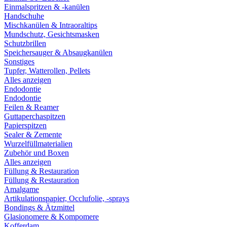
Einmalspritzen & -kanülen
Handschuhe
Mischkanülen & Intraoraltips
Mundschutz, Gesichtsmasken
Schutzbrillen
Speichersauger & Absaugkanülen
Sonstiges
Tupfer, Watterollen, Pellets
Alles anzeigen
Endodontie
Endodontie
Feilen & Reamer
Guttaperchaspitzen
Papierspitzen
Sealer & Zemente
Wurzelfüllmaterialien
Zubehör und Boxen
Alles anzeigen
Füllung & Restauration
Füllung & Restauration
Amalgame
Artikulationspapier, Occlufolie, -sprays
Bondings & Ätzmittel
Glasionomere & Kompomere
Kofferdam