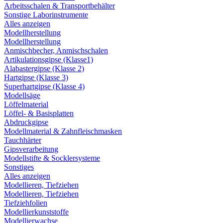
Arbeitsschalen & Transportbehälter
Sonstige Laborinstrumente
Alles anzeigen
Modellherstellung
Modellherstellung
Anmischbecher, Anmischschalen
Artikulationsgipse (Klasse1)
Alabastergipse (Klasse 2)
Hartgipse (Klasse 3)
Superhartgipse (Klasse 4)
Modellsäge
Löffelmaterial
Löffel- & Basisplatten
Abdruckgipse
Modellmaterial & Zahnfleischmasken
Tauchhärter
Gipsverarbeitung
Modellstifte & Socklersysteme
Sonstiges
Alles anzeigen
Modellieren, Tiefziehen
Modellieren, Tiefziehen
Tiefziehfolien
Modellierkunststoffe
Modellierwachse