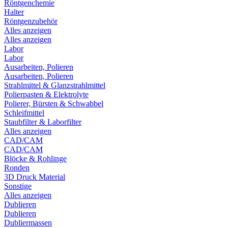
Röntgenchemie
Halter
Röntgenzubehör
Alles anzeigen
Alles anzeigen
Labor
Labor
Ausarbeiten, Polieren
Ausarbeiten, Polieren
Strahlmittel & Glanzstrahlmittel
Polierpasten & Elektrolyte
Polierer, Bürsten & Schwabbel
Schleifmittel
Staubfilter & Laborfilter
Alles anzeigen
CAD/CAM
CAD/CAM
Blöcke & Rohlinge
Ronden
3D Druck Material
Sonstige
Alles anzeigen
Dublieren
Dublieren
Dubliermassen