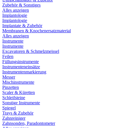
Zubehör & Sonstiges
Alles anzeigen
Implantologie
Implantologie
Implantate & Zubehör
Membranen & Knochenersatzmaterial
Alles anzeigen
Instrumente
Instrumente
Excavatoren & Schmelzmeissel
Feilen
Füllungsinstrumente
Instrumenteneinsätze
Instrumentenmarkierung
Messer
Mischinstrumente
Pinzetten
Scaler & Küretten
Schleifsteine
Sonstige Instrumente
Spiegel
Trays & Zubehör
Zahnreiniger
Zahnsonden, Paradontometer