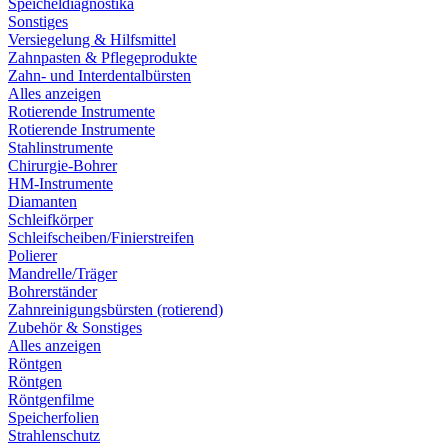
Speicheldiagnostika
Sonstiges
Versiegelung & Hilfsmittel
Zahnpasten & Pflegeprodukte
Zahn- und Interdentalbürsten
Alles anzeigen
Rotierende Instrumente
Rotierende Instrumente
Stahlinstrumente
Chirurgie-Bohrer
HM-Instrumente
Diamanten
Schleifkörper
Schleifscheiben/Finierstreifen
Polierer
Mandrelle/Träger
Bohrerständer
Zahnreinigungsbürsten (rotierend)
Zubehör & Sonstiges
Alles anzeigen
Röntgen
Röntgen
Röntgenfilme
Speicherfolien
Strahlenschutz