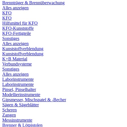
Brennträger & Brennüberwachung
Alles anzeigen
KFO
KFO
Hilfsmittel für KFO
KFO-Kunststoffe
KFO-Fertigteile
Sonstiges
Alles anzeigen
Kunststoffverblendung
Kunststoffverblendung
K+B Material
Verbundsysteme
Sonstiges
Alles anzeigen
Laborinstrumente
Laborinstrumente
Pinsel, Pinselhalter
Modellierinstrumente
Gipsmesser, Mischspatel & -Becher
Sägen & Sägeblätter
Scheren
Zangen
Messinstrumente
Brenner & Lötpistolen