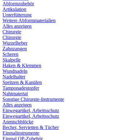
Abformzubehör
Artikulation
Unterfütterung
Weitere Abformmaterialien
Alles anzeigen
Chirurgie
Chirurgie
Wurzelheber
Zahnzangen
Scheren
Skalpelle
Haken & Klemmen
Wundnadeln
Nadelhalter
Spritzen & Kanülen
Tamponadestopfer
Nahtmaterial
Sonstige Chirurgie-Instrumente
Alles anzeigen
Einwegartikel, Arbeitsschutz
Einwegartikel, Arbeitsschutz
Anmischblöcke
Becher, Servietten & Tücher
Einmalinstrumente
Einmal OP-Zubehör