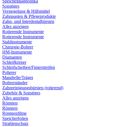
Speicheldiagnostika
Sonstiges
Versiegelung & Hilfsmittel
Zahnpasten & Pflegeprodukte
Zahn- und Interdentalbürsten
Alles anzeigen
Rotierende Instrumente
Rotierende Instrumente
Stahlinstrumente
Chirurgie-Bohrer
HM-Instrumente
Diamanten
Schleifkörper
Schleifscheiben/Finierstreifen
Polierer
Mandrelle/Träger
Bohrerständer
Zahnreinigungsbürsten (rotierend)
Zubehör & Sonstiges
Alles anzeigen
Röntgen
Röntgen
Röntgenfilme
Speicherfolien
Strahlenschutz