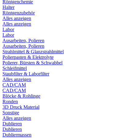
Röntgenchemie
Halter
Röntgenzubehör
Alles anzeigen
Alles anzeigen
Labor
Labor
Ausarbeiten, Polieren
Ausarbeiten, Polieren
Strahlmittel & Glanzstrahlmittel
Polierpasten & Elektrolyte
Polierer, Bürsten & Schwabbel
Schleifmittel
Staubfilter & Laborfilter
Alles anzeigen
CAD/CAM
CAD/CAM
Blöcke & Rohlinge
Ronden
3D Druck Material
Sonstige
Alles anzeigen
Dublieren
Dublieren
Dubliermassen