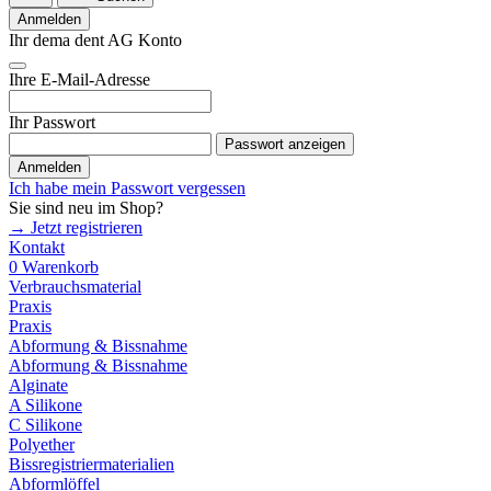
Anmelden
Ihr dema dent AG Konto
Ihre E-Mail-Adresse
Ihr Passwort
Passwort anzeigen
Anmelden
Ich habe mein Passwort vergessen
Sie sind neu im Shop?
→ Jetzt registrieren
Kontakt
0
Warenkorb
Verbrauchsmaterial
Praxis
Praxis
Abformung & Bissnahme
Abformung & Bissnahme
Alginate
A Silikone
C Silikone
Polyether
Bissregistriermaterialien
Abformlöffel