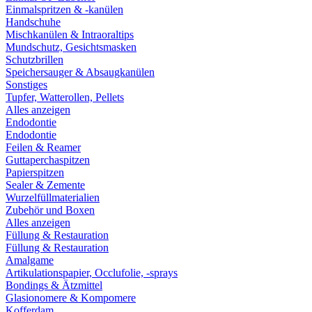
Einmalspritzen & -kanülen
Handschuhe
Mischkanülen & Intraoraltips
Mundschutz, Gesichtsmasken
Schutzbrillen
Speichersauger & Absaugkanülen
Sonstiges
Tupfer, Watterollen, Pellets
Alles anzeigen
Endodontie
Endodontie
Feilen & Reamer
Guttaperchaspitzen
Papierspitzen
Sealer & Zemente
Wurzelfüllmaterialien
Zubehör und Boxen
Alles anzeigen
Füllung & Restauration
Füllung & Restauration
Amalgame
Artikulationspapier, Occlufolie, -sprays
Bondings & Ätzmittel
Glasionomere & Kompomere
Kofferdam