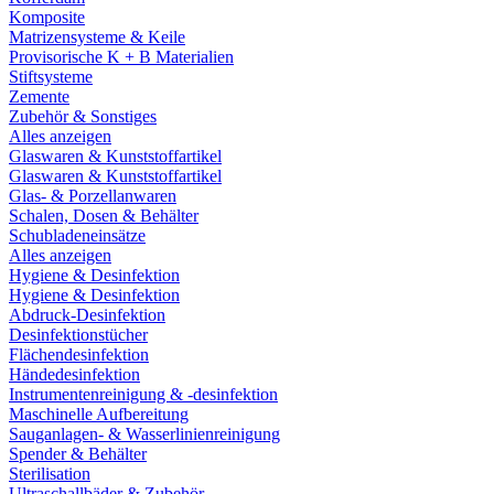
Komposite
Matrizensysteme & Keile
Provisorische K + B Materialien
Stiftsysteme
Zemente
Zubehör & Sonstiges
Alles anzeigen
Glaswaren & Kunststoffartikel
Glaswaren & Kunststoffartikel
Glas- & Porzellanwaren
Schalen, Dosen & Behälter
Schubladeneinsätze
Alles anzeigen
Hygiene & Desinfektion
Hygiene & Desinfektion
Abdruck-Desinfektion
Desinfektionstücher
Flächendesinfektion
Händedesinfektion
Instrumentenreinigung & -desinfektion
Maschinelle Aufbereitung
Sauganlagen- & Wasserlinienreinigung
Spender & Behälter
Sterilisation
Ultraschallbäder & Zubehör