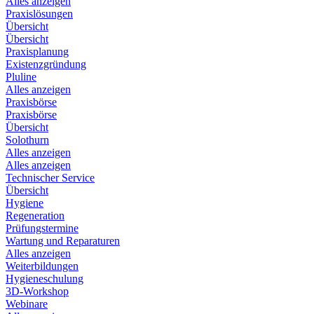
Alles anzeigen
Praxislösungen
Übersicht
Übersicht
Praxisplanung
Existenzgründung
Pluline
Alles anzeigen
Praxisbörse
Praxisbörse
Übersicht
Solothurn
Alles anzeigen
Alles anzeigen
Technischer Service
Übersicht
Hygiene
Regeneration
Prüfungstermine
Wartung und Reparaturen
Alles anzeigen
Weiterbildungen
Hygieneschulung
3D-Workshop
Webinare