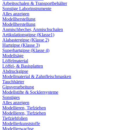
Arbeitsschalen & Transportbehälter
Sonstige Laborinstrumente
Alles anzeigen
Modellherstellung
Modellherstellung
Anmischbecher, Anmischschalen
Artikulationsgipse (Klasse1)
Alabastergipse (Klasse 2)
Hartgipse (Klasse 3)
Superhartgipse (Klasse 4)
Modellsäge
Löffelmaterial
Löffel- & Basisplatten
Abdruckgipse
Modellmaterial & Zahnfleischmasken
Tauchhärter
Gipsverarbeitung
Modellstifte & Socklersysteme
Sonstiges
Alles anzeigen
Modellieren, Tiefziehen
Modellieren, Tiefziehen
Tiefziehfolien
Modellierkunststoffe
Modellierwachse