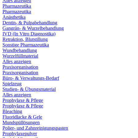
Alles anzeigen
Pharmazeutika
Pharmazeutika
Anästhetika
Dentin- & Pulpabehandlung
Gangrän- & Wurzelbehandlung
IVD (In Vitro Diagnostika)
Retraktion, Blutstillung
Sonstige Pharmazeutika
Wundbehandlung
Wurzelfüllmaterial
Alles anzeigen
Praxisorganisation
Praxisorganisation
Büro- & Verwaltungs-Bedarf
Spielzeug
Studien- & Übungsmaterial
Alles anzeigen
Prophylaxe & Pflege
Prophylaxe & Pflege
Bleaching
Fluoridlacke & Gele
Mundspüllösungen
Polier- und Zahnreinigungspasten
Prophylaxepulver