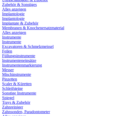
Zubehör & Sonstiges
Alles anzeigen
Implantologie
Implantologie
Implantate & Zubehör
Membranen & Knochenersatzmaterial
Alles anzeigen
Instrumente
Instrumente
Excavatoren & Schmelzmeissel
Feilen
Füllungsinstrumente
Instrumenteneinsätze
Instrumentenmarkierung
Messer
Mischinstrumente
Pinzetten
Scaler & Küretten
Schleifsteine
Sonstige Instrumente
Spiegel
Trays & Zubehör
Zahnreiniger
Zahnsonden, Paradontometer