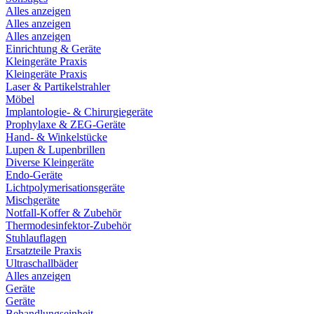
Alles anzeigen
Alles anzeigen
Alles anzeigen
Einrichtung & Geräte
Kleingeräte Praxis
Kleingeräte Praxis
Laser & Partikelstrahler
Möbel
Implantologie- & Chirurgiegeräte
Prophylaxe & ZEG-Geräte
Hand- & Winkelstücke
Lupen & Lupenbrillen
Diverse Kleingeräte
Endo-Geräte
Lichtpolymerisationsgeräte
Mischgeräte
Notfall-Koffer & Zubehör
Thermodesinfektor-Zubehör
Stuhlauflagen
Ersatzteile Praxis
Ultraschallbäder
Alles anzeigen
Geräte
Geräte
Behandlungseinheit