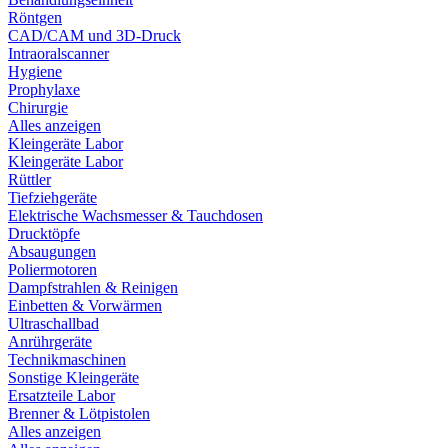
Röntgen
CAD/CAM und 3D-Druck
Intraoralscanner
Hygiene
Prophylaxe
Chirurgie
Alles anzeigen
Kleingeräte Labor
Kleingeräte Labor
Rüttler
Tiefziehgeräte
Elektrische Wachsmesser & Tauchdosen
Drucktöpfe
Absaugungen
Poliermotoren
Dampfstrahlen & Reinigen
Einbetten & Vorwärmen
Ultraschallbad
Anrührgeräte
Technikmaschinen
Sonstige Kleingeräte
Ersatzteile Labor
Brenner & Lötpistolen
Alles anzeigen