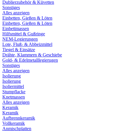
Dublierzubehör & Küvetten
Sonstiges
Alles anzeigen
Einbetten, Gießen & Löten
Einbetten, Gießen & Löten
Einbettmassen
Hilfsmittel & Gußringe
NEM-Legierungen
Lote, Fluß- & Abbeizmittel
Tiegel & Einsätze
Drähte, Klammern & Geschiebe
Gold- & Edelmetalllegierugen
Sonstiges
Alles anzeigen
Isolierung
Isolierung
Isoliermittel
Stumpflacke
Knetmassen
Alles anzeigen
Keramik
Keramik
Aufbrennkeramik
Vollkeramik
Anmischplatten