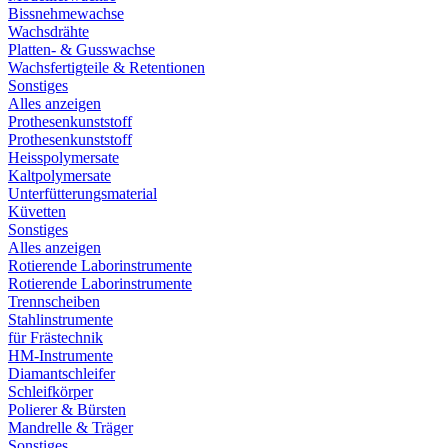
Bissnehmewachse
Wachsdrähte
Platten- & Gusswachse
Wachsfertigteile & Retentionen
Sonstiges
Alles anzeigen
Prothesenkunststoff
Prothesenkunststoff
Heisspolymersate
Kaltpolymersate
Unterfütterungsmaterial
Küvetten
Sonstiges
Alles anzeigen
Rotierende Laborinstrumente
Rotierende Laborinstrumente
Trennscheiben
Stahlinstrumente
für Frästechnik
HM-Instrumente
Diamantschleifer
Schleifkörper
Polierer & Bürsten
Mandrelle & Träger
Sonstiges