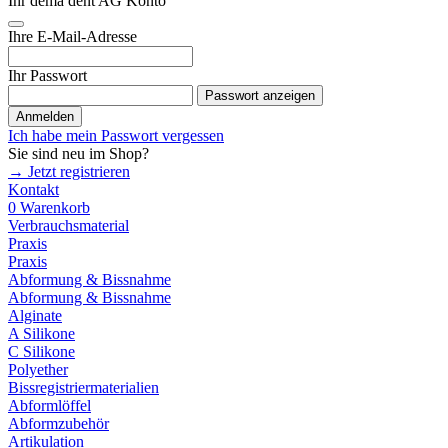
Ihr dema dent AG Konto
Ihre E-Mail-Adresse
Ihr Passwort
Passwort anzeigen
Anmelden
Ich habe mein Passwort vergessen
Sie sind neu im Shop?
→ Jetzt registrieren
Kontakt
0
Warenkorb
Verbrauchsmaterial
Praxis
Praxis
Abformung & Bissnahme
Abformung & Bissnahme
Alginate
A Silikone
C Silikone
Polyether
Bissregistriermaterialien
Abformlöffel
Abformzubehör
Artikulation