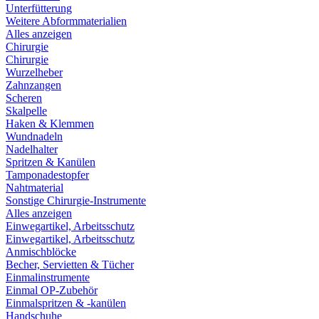
Unterfütterung
Weitere Abformmaterialien
Alles anzeigen
Chirurgie
Chirurgie
Wurzelheber
Zahnzangen
Scheren
Skalpelle
Haken & Klemmen
Wundnadeln
Nadelhalter
Spritzen & Kanülen
Tamponadestopfer
Nahtmaterial
Sonstige Chirurgie-Instrumente
Alles anzeigen
Einwegartikel, Arbeitsschutz
Einwegartikel, Arbeitsschutz
Anmischblöcke
Becher, Servietten & Tücher
Einmalinstrumente
Einmal OP-Zubehör
Einmalspritzen & -kanülen
Handschuhe