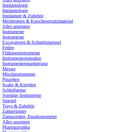
Implantologie
Implantologie
Implantate & Zubehör
Membranen & Knochenersatzmaterial
Alles anzeigen
Instrumente
Instrumente
Excavatoren & Schmelzmeissel
Feilen
Füllungsinstrumente
Instrumenteneinsätze
Instrumentenmarkierung
Messer
Mischinstrumente
Pinzetten
Scaler & Küretten
Schleifsteine
Sonstige Instrumente
Spiegel
Trays & Zubehör
Zahnreiniger
Zahnsonden, Paradontometer
Alles anzeigen
Pharmazeutika