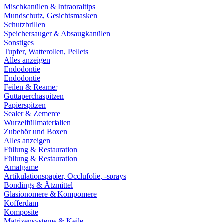
Mischkanülen & Intraoraltips
Mundschutz, Gesichtsmasken
Schutzbrillen
Speichersauger & Absaugkanülen
Sonstiges
Tupfer, Watterollen, Pellets
Alles anzeigen
Endodontie
Endodontie
Feilen & Reamer
Guttaperchaspitzen
Papierspitzen
Sealer & Zemente
Wurzelfüllmaterialien
Zubehör und Boxen
Alles anzeigen
Füllung & Restauration
Füllung & Restauration
Amalgame
Artikulationspapier, Occlufolie, -sprays
Bondings & Ätzmittel
Glasionomere & Kompomere
Kofferdam
Komposite
Matrizensysteme & Keile