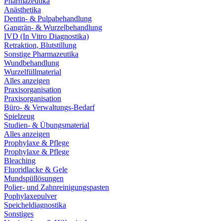
Pharmazeutika
Anästhetika
Dentin- & Pulpabehandlung
Gangrän- & Wurzelbehandlung
IVD (In Vitro Diagnostika)
Retraktion, Blutstillung
Sonstige Pharmazeutika
Wundbehandlung
Wurzelfüllmaterial
Alles anzeigen
Praxisorganisation
Praxisorganisation
Büro- & Verwaltungs-Bedarf
Spielzeug
Studien- & Übungsmaterial
Alles anzeigen
Prophylaxe & Pflege
Prophylaxe & Pflege
Bleaching
Fluoridlacke & Gele
Mundspüllösungen
Polier- und Zahnreinigungspasten
Pophylaxepulver
Speicheldiagnostika
Sonstiges