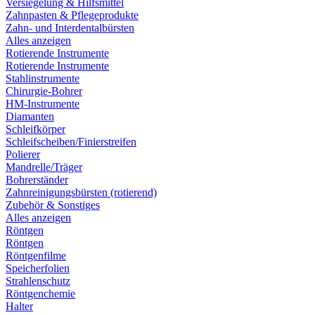
Versiegelung & Hilfsmittel
Zahnpasten & Pflegeprodukte
Zahn- und Interdentalbürsten
Alles anzeigen
Rotierende Instrumente
Rotierende Instrumente
Stahlinstrumente
Chirurgie-Bohrer
HM-Instrumente
Diamanten
Schleifkörper
Schleifscheiben/Finierstreifen
Polierer
Mandrelle/Träger
Bohrerständer
Zahnreinigungsbürsten (rotierend)
Zubehör & Sonstiges
Alles anzeigen
Röntgen
Röntgen
Röntgenfilme
Speicherfolien
Strahlenschutz
Röntgenchemie
Halter