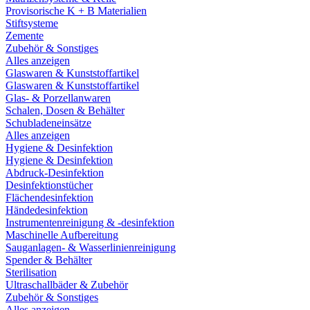
Provisorische K + B Materialien
Stiftsysteme
Zemente
Zubehör & Sonstiges
Alles anzeigen
Glaswaren & Kunststoffartikel
Glaswaren & Kunststoffartikel
Glas- & Porzellanwaren
Schalen, Dosen & Behälter
Schubladeneinsätze
Alles anzeigen
Hygiene & Desinfektion
Hygiene & Desinfektion
Abdruck-Desinfektion
Desinfektionstücher
Flächendesinfektion
Händedesinfektion
Instrumentenreinigung & -desinfektion
Maschinelle Aufbereitung
Sauganlagen- & Wasserlinienreinigung
Spender & Behälter
Sterilisation
Ultraschallbäder & Zubehör
Zubehör & Sonstiges
Alles anzeigen