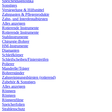
Speicheldiagnostika
Sonstiges
Versiegelung & Hilfsmittel
Zahnpasten & Pflegeprodukte
Zahn- und Interdentalbürsten
Alles anzeigen
Rotierende Instrumente
Rotierende Instrumente
Stahlinstrumente
Chirurgie-Bohrer
HM-Instrumente
Diamanten
Schleifkörper
Schleifscheiben/Finierstreifen
Polierer
Mandrelle/Träger
Bohrerständer
Zahnreinigungsbürsten (rotierend)
Zubehör & Sonstiges
Alles anzeigen
Röntgen
Röntgen
Röntgenfilme
Speicherfolien
Strahlenschutz