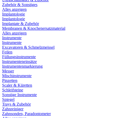
Zubehör & Sonstiges
Alles anzeigen
Implantologie
Implantologie
Implantate & Zubehör
Membranen & Knochenersatzmaterial
Alles anzeigen
Instrumente
Instrumente
Excavatoren & Schmelzmeissel
Feilen
Füllungsinstrumente
Instrumenteneinsätze
Instrumentenmarkierung
Messer
Mischinstrumente
Pinzetten
Scaler & Küretten
Schleifsteine
Sonstige Instrumente
Spiegel
Trays & Zubehör
Zahnreiniger
Zahnsonden, Paradontometer