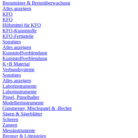
Brennträger & Brennüberwachung
Alles anzeigen
KFO
KFO
Hilfsmittel für KFO
KFO-Kunststoffe
KFO-Fertigteile
Sonstiges
Alles anzeigen
Kunststoffverblendung
Kunststoffverblendung
K+B Material
Verbundsysteme
Sonstiges
Alles anzeigen
Laborinstrumente
Laborinstrumente
Pinsel, Pinselhalter
Modellierinstrumente
Gipsmesser, Mischspatel & -Becher
Sägen & Sägeblätter
Scheren
Zangen
Messinstrumente
Brenner & Lötpistolen