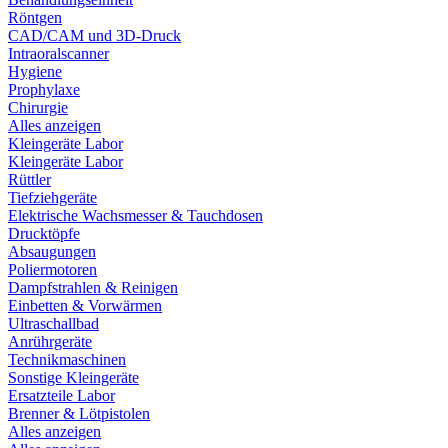
Röntgen
CAD/CAM und 3D-Druck
Intraoralscanner
Hygiene
Prophylaxe
Chirurgie
Alles anzeigen
Kleingeräte Labor
Kleingeräte Labor
Rüttler
Tiefziehgeräte
Elektrische Wachsmesser & Tauchdosen
Drucktöpfe
Absaugungen
Poliermotoren
Dampfstrahlen & Reinigen
Einbetten & Vorwärmen
Ultraschallbad
Anrührgeräte
Technikmaschinen
Sonstige Kleingeräte
Ersatzteile Labor
Brenner & Lötpistolen
Alles anzeigen