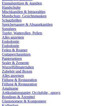
Einmalspritzen & -kanülen
Handschuhe
Mischkanülen & Intraoraltips
Mundschutz, Gesichtsmasken
Schutzbrillen
Speichersauger & Absaugkanülen
Sonstiges
Tupfer, Watterollen, Pellets
Alles anzeigen
Endodontie
Endodontie
Feilen & Reamer
Guttaperchaspitzen
Papierspitzen
Sealer & Zemente
Wurzelfüllmaterialien
Zubehör und Boxen
Alles anzeigen
Füllung & Restauration
Füllung & Restauration
Amalgame
Artikulationspapier, Occlufolie, -sprays
Bondings & Ätzmittel
Glasionomere & Kompomere
Kofferdam