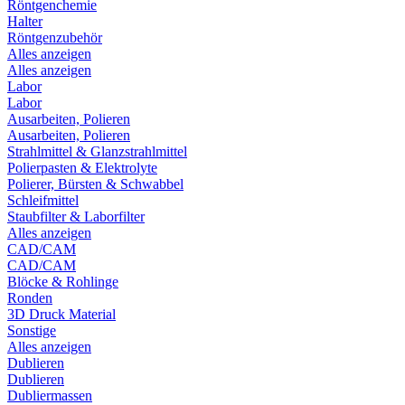
Röntgenchemie
Halter
Röntgenzubehör
Alles anzeigen
Alles anzeigen
Labor
Labor
Ausarbeiten, Polieren
Ausarbeiten, Polieren
Strahlmittel & Glanzstrahlmittel
Polierpasten & Elektrolyte
Polierer, Bürsten & Schwabbel
Schleifmittel
Staubfilter & Laborfilter
Alles anzeigen
CAD/CAM
CAD/CAM
Blöcke & Rohlinge
Ronden
3D Druck Material
Sonstige
Alles anzeigen
Dublieren
Dublieren
Dubliermassen