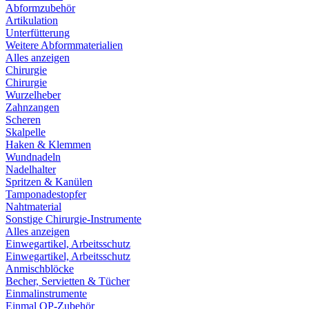
Abformzubehör
Artikulation
Unterfütterung
Weitere Abformmaterialien
Alles anzeigen
Chirurgie
Chirurgie
Wurzelheber
Zahnzangen
Scheren
Skalpelle
Haken & Klemmen
Wundnadeln
Nadelhalter
Spritzen & Kanülen
Tamponadestopfer
Nahtmaterial
Sonstige Chirurgie-Instrumente
Alles anzeigen
Einwegartikel, Arbeitsschutz
Einwegartikel, Arbeitsschutz
Anmischblöcke
Becher, Servietten & Tücher
Einmalinstrumente
Einmal OP-Zubehör