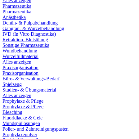
Alles anzeigen
Pharmazeutika
Pharmazeutika
Anästhetika
Dentin- & Pulpabehandlung
Gangrän- & Wurzelbehandlung
IVD (In Vitro Diagnostika)
Retraktion, Blutstillung
Sonstige Pharmazeutika
Wundbehandlung
Wurzelfüllmaterial
Alles anzeigen
Praxisorganisation
Praxisorganisation
Büro- & Verwaltungs-Bedarf
Spielzeug
Studien- & Übungsmaterial
Alles anzeigen
Prophylaxe & Pflege
Prophylaxe & Pflege
Bleaching
Fluoridlacke & Gele
Mundspüllösungen
Polier- und Zahnreinigungspasten
Prophylaxepulver