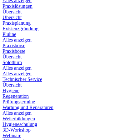
Alles anzeigen
Praxislösungen
Übersicht
Übersicht
Praxisplanung
Existenzgründung
Pluline
Alles anzeigen
Praxisbörse
Praxisbörse
Übersicht
Solothurn
Alles anzeigen
Alles anzeigen
Technischer Service
Übersicht
Hygiene
Regeneration
Prüfungstermine
Wartung und Reparaturen
Alles anzeigen
Weiterbildungen
Hygieneschulung
3D-Workshop
Webinare