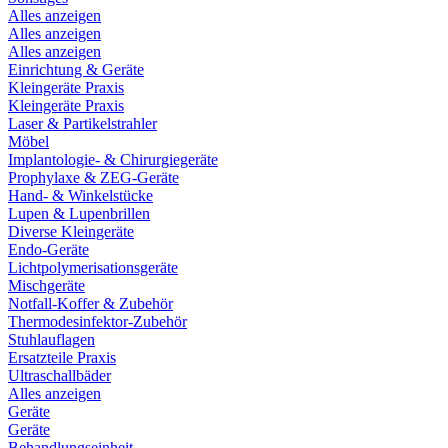
Alles anzeigen
Alles anzeigen
Alles anzeigen
Einrichtung & Geräte
Kleingeräte Praxis
Kleingeräte Praxis
Laser & Partikelstrahler
Möbel
Implantologie- & Chirurgiegeräte
Prophylaxe & ZEG-Geräte
Hand- & Winkelstücke
Lupen & Lupenbrillen
Diverse Kleingeräte
Endo-Geräte
Lichtpolymerisationsgeräte
Mischgeräte
Notfall-Koffer & Zubehör
Thermodesinfektor-Zubehör
Stuhlauflagen
Ersatzteile Praxis
Ultraschallbäder
Alles anzeigen
Geräte
Geräte
Behandlungseinheit