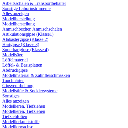
Arbeitsschalen & Transportbehälter
Sonstige Laborinstrumente
Alles anzeigen
Modellherstellung
Modellherstellung
Anmischbecher, Anmischschalen
Artikulationsgipse (Klasse1)
Alabastergipse (Klasse 2)
Hartgipse (Klasse 3)
Superhartgipse (Klasse 4)
Modellsäge
Löffelmaterial
Löffel- & Basisplatten
Abdruckgipse
Modellmaterial & Zahnfleischmasken
Tauchhärter
Gipsverarbeitung
Modellstifte & Socklersysteme
Sonstiges
Alles anzeigen
Modellieren, Tiefziehen
Modellieren, Tiefziehen
Tiefziehfolien
Modellierkunststoffe
Modellierwachse