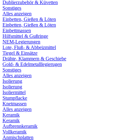
Dublierzubehör & Küvetten
Sonstiges
Alles anzeigen
Einbetten, Gießen & Löten
Einbetten, Gießen & Löten
Einbettmassen
Hilfsmittel & Gußringe
NEM-Legierungen
Lote, Fluß- & Abbeizmittel
Tiegel & Einsätze
Drähte, Klammern & Geschiebe
Gold- & Edelmetalllegierugen
Sonstiges
Alles anzeigen
Isolierung
Isolierung
Isoliermittel
Stumpflacke
Knetmassen
Alles anzeigen
Keramik
Keramik
Aufbrennkeramik
Vollkeramik
Anmischplatten