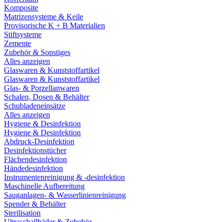
Komposite
Matrizensysteme & Keile
Provisorische K + B Materialien
Stiftsysteme
Zemente
Zubehör & Sonstiges
Alles anzeigen
Glaswaren & Kunststoffartikel
Glaswaren & Kunststoffartikel
Glas- & Porzellanwaren
Schalen, Dosen & Behälter
Schubladeneinsätze
Alles anzeigen
Hygiene & Desinfektion
Hygiene & Desinfektion
Abdruck-Desinfektion
Desinfektionstücher
Flächendesinfektion
Händedesinfektion
Instrumentenreinigung & -desinfektion
Maschinelle Aufbereitung
Sauganlagen- & Wasserlinienreinigung
Spender & Behälter
Sterilisation
Ultraschallbäder & Zubehör