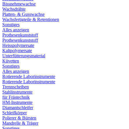
Bissnehmewachse
Wachsdrähte
Platten- & Gusswachse
Wachsfertigteile & Retentionen
Sonstiges
Alles anzeigen
Prothesenkunststoff
Prothesenkunststoff
Heisspolymersate
Kaltpolymersate
Unterfütterungsmaterial
Küvetten
Sonstiges
Alles anzeigen
Rotierende Laborinstrumente
Rotierende Laborinstrumente
Trennscheiben
Stahlinstrumente
für Frästechnik
HM-Instrumente
Diamantschleifer
Schleifkörper
Polierer & Bürsten
Mandrelle & Träger
Sonstiges