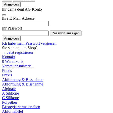
Anmelden
Ihr dema dent AG Konto
Ihre E-Mail-Adresse
Ihr Passwort
Passwort anzeigen
Anmelden
Ich habe mein Passwort vergessen
Sie sind neu im Shop?
→ Jetzt registrieren
Kontakt
0
Warenkorb
Verbrauchsmaterial
Praxis
Praxis
Abformung & Bissnahme
Abformung & Bissnahme
Alginate
A Silikone
C Silikone
Polyether
Bissregistriermaterialien
Abformlöffel