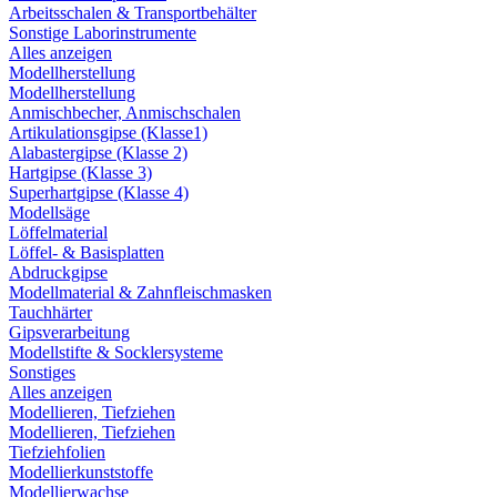
Arbeitsschalen & Transportbehälter
Sonstige Laborinstrumente
Alles anzeigen
Modellherstellung
Modellherstellung
Anmischbecher, Anmischschalen
Artikulationsgipse (Klasse1)
Alabastergipse (Klasse 2)
Hartgipse (Klasse 3)
Superhartgipse (Klasse 4)
Modellsäge
Löffelmaterial
Löffel- & Basisplatten
Abdruckgipse
Modellmaterial & Zahnfleischmasken
Tauchhärter
Gipsverarbeitung
Modellstifte & Socklersysteme
Sonstiges
Alles anzeigen
Modellieren, Tiefziehen
Modellieren, Tiefziehen
Tiefziehfolien
Modellierkunststoffe
Modellierwachse