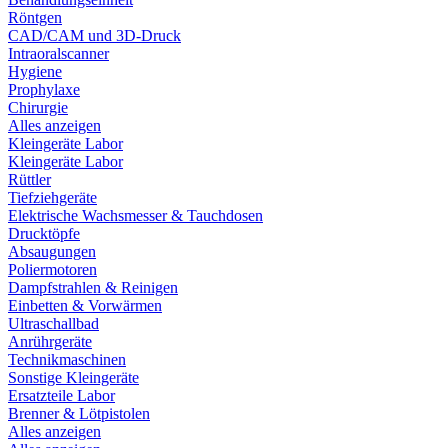
Röntgen
CAD/CAM und 3D-Druck
Intraoralscanner
Hygiene
Prophylaxe
Chirurgie
Alles anzeigen
Kleingeräte Labor
Kleingeräte Labor
Rüttler
Tiefziehgeräte
Elektrische Wachsmesser & Tauchdosen
Drucktöpfe
Absaugungen
Poliermotoren
Dampfstrahlen & Reinigen
Einbetten & Vorwärmen
Ultraschallbad
Anrührgeräte
Technikmaschinen
Sonstige Kleingeräte
Ersatzteile Labor
Brenner & Lötpistolen
Alles anzeigen