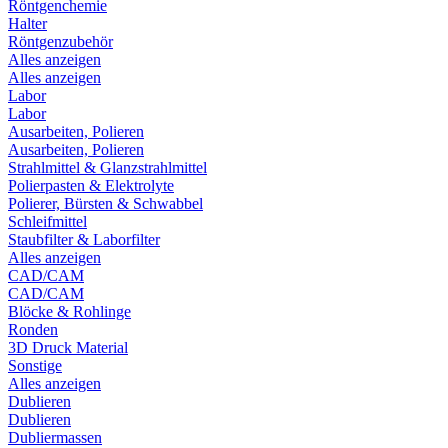
Röntgenchemie
Halter
Röntgenzubehör
Alles anzeigen
Alles anzeigen
Labor
Labor
Ausarbeiten, Polieren
Ausarbeiten, Polieren
Strahlmittel & Glanzstrahlmittel
Polierpasten & Elektrolyte
Polierer, Bürsten & Schwabbel
Schleifmittel
Staubfilter & Laborfilter
Alles anzeigen
CAD/CAM
CAD/CAM
Blöcke & Rohlinge
Ronden
3D Druck Material
Sonstige
Alles anzeigen
Dublieren
Dublieren
Dubliermassen