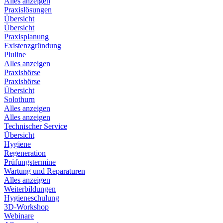
Alles anzeigen
Praxislösungen
Übersicht
Übersicht
Praxisplanung
Existenzgründung
Pluline
Alles anzeigen
Praxisbörse
Praxisbörse
Übersicht
Solothurn
Alles anzeigen
Alles anzeigen
Technischer Service
Übersicht
Hygiene
Regeneration
Prüfungstermine
Wartung und Reparaturen
Alles anzeigen
Weiterbildungen
Hygieneschulung
3D-Workshop
Webinare