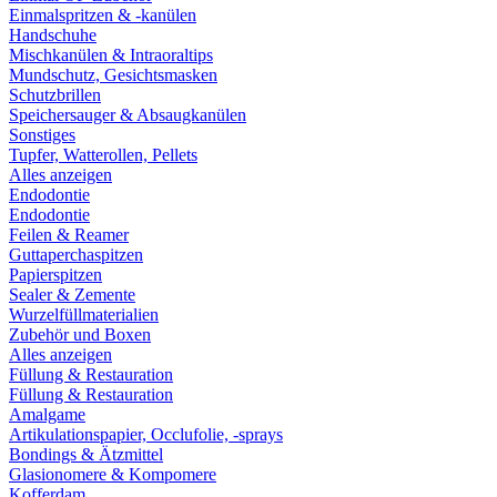
Einmalspritzen & -kanülen
Handschuhe
Mischkanülen & Intraoraltips
Mundschutz, Gesichtsmasken
Schutzbrillen
Speichersauger & Absaugkanülen
Sonstiges
Tupfer, Watterollen, Pellets
Alles anzeigen
Endodontie
Endodontie
Feilen & Reamer
Guttaperchaspitzen
Papierspitzen
Sealer & Zemente
Wurzelfüllmaterialien
Zubehör und Boxen
Alles anzeigen
Füllung & Restauration
Füllung & Restauration
Amalgame
Artikulationspapier, Occlufolie, -sprays
Bondings & Ätzmittel
Glasionomere & Kompomere
Kofferdam