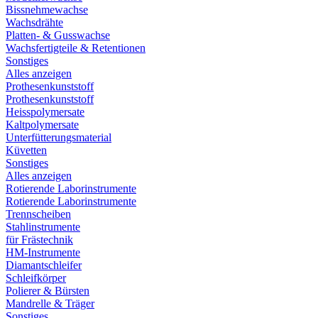
Bissnehmewachse
Wachsdrähte
Platten- & Gusswachse
Wachsfertigteile & Retentionen
Sonstiges
Alles anzeigen
Prothesenkunststoff
Prothesenkunststoff
Heisspolymersate
Kaltpolymersate
Unterfütterungsmaterial
Küvetten
Sonstiges
Alles anzeigen
Rotierende Laborinstrumente
Rotierende Laborinstrumente
Trennscheiben
Stahlinstrumente
für Frästechnik
HM-Instrumente
Diamantschleifer
Schleifkörper
Polierer & Bürsten
Mandrelle & Träger
Sonstiges