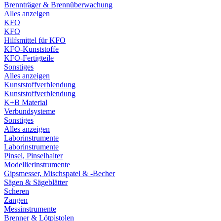
Brennträger & Brennüberwachung
Alles anzeigen
KFO
KFO
Hilfsmittel für KFO
KFO-Kunststoffe
KFO-Fertigteile
Sonstiges
Alles anzeigen
Kunststoffverblendung
Kunststoffverblendung
K+B Material
Verbundsysteme
Sonstiges
Alles anzeigen
Laborinstrumente
Laborinstrumente
Pinsel, Pinselhalter
Modellierinstrumente
Gipsmesser, Mischspatel & -Becher
Sägen & Sägeblätter
Scheren
Zangen
Messinstrumente
Brenner & Lötpistolen