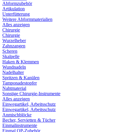
Abformzubehör
Artikulation
Unterfütterung
Weitere Abformmaterialien
Alles anzeigen
Chirurgie
Chirurgie
Wurzelheber
Zahnzangen
Scheren
Skalpelle
Haken & Klemmen
Wundnadeln
Nadelhalter
Spritzen & Kanülen
Tamponadestopfer
Nahtmaterial
Sonstige Chirurgie-Instrumente
Alles anzeigen
Einwegartikel, Arbeitsschutz
Einwegartikel, Arbeitsschutz
Anmischblöcke
Becher, Servietten & Tücher
Einmalinstrumente
Einmal OP-Zubehör