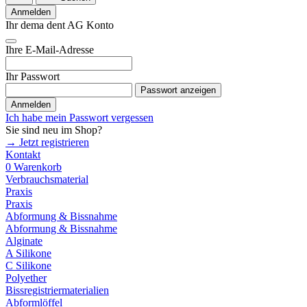
Anmelden
Ihr dema dent AG Konto
Ihre E-Mail-Adresse
Ihr Passwort
Passwort anzeigen
Anmelden
Ich habe mein Passwort vergessen
Sie sind neu im Shop?
→ Jetzt registrieren
Kontakt
0
Warenkorb
Verbrauchsmaterial
Praxis
Praxis
Abformung & Bissnahme
Abformung & Bissnahme
Alginate
A Silikone
C Silikone
Polyether
Bissregistriermaterialien
Abformlöffel