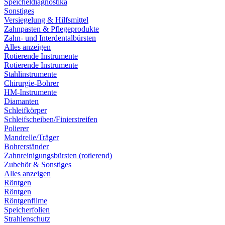
Speicheldiagnostika
Sonstiges
Versiegelung & Hilfsmittel
Zahnpasten & Pflegeprodukte
Zahn- und Interdentalbürsten
Alles anzeigen
Rotierende Instrumente
Rotierende Instrumente
Stahlinstrumente
Chirurgie-Bohrer
HM-Instrumente
Diamanten
Schleifkörper
Schleifscheiben/Finierstreifen
Polierer
Mandrelle/Träger
Bohrerständer
Zahnreinigungsbürsten (rotierend)
Zubehör & Sonstiges
Alles anzeigen
Röntgen
Röntgen
Röntgenfilme
Speicherfolien
Strahlenschutz