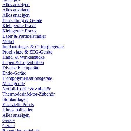
Alles anzeigen
Alles anzeigen
Alles anzeigen
Einrichtung & Geräte
Kleingeräte Praxis
Kleingeräte Praxis
Laser & Partikelstrahler
Möbel
Implantologie- & Chirurgiegeräte
Prophylaxe & ZEG-Geräte
Hand- & Winkelstücke
Lupen & Lupenbrillen
Diverse Kleingeräte
Endo-Geräte
Lichtpolymerisationsgeräte
Mischgeräte
Notfall-Koffer & Zubehör
Thermodesinfektor-Zubehör
Stuhlauflagen
Ersatzteile Praxis
Ultraschallbäder
Alles anzeigen
Geräte
Geräte
Behandlungseinheit