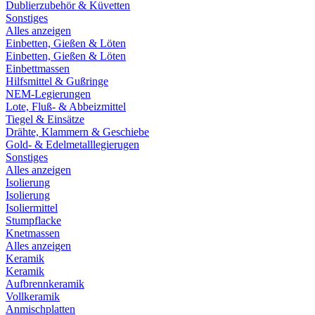
Dublierzubehör & Küvetten
Sonstiges
Alles anzeigen
Einbetten, Gießen & Löten
Einbetten, Gießen & Löten
Einbettmassen
Hilfsmittel & Gußringe
NEM-Legierungen
Lote, Fluß- & Abbeizmittel
Tiegel & Einsätze
Drähte, Klammern & Geschiebe
Gold- & Edelmetalllegierugen
Sonstiges
Alles anzeigen
Isolierung
Isolierung
Isoliermittel
Stumpflacke
Knetmassen
Alles anzeigen
Keramik
Keramik
Aufbrennkeramik
Vollkeramik
Anmischplatten