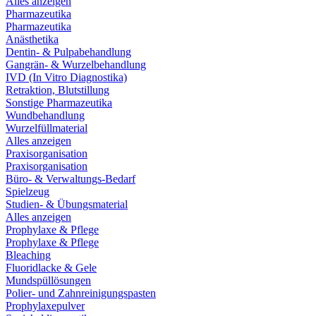
Alles anzeigen
Pharmazeutika
Pharmazeutika
Anästhetika
Dentin- & Pulpabehandlung
Gangrän- & Wurzelbehandlung
IVD (In Vitro Diagnostika)
Retraktion, Blutstillung
Sonstige Pharmazeutika
Wundbehandlung
Wurzelfüllmaterial
Alles anzeigen
Praxisorganisation
Praxisorganisation
Büro- & Verwaltungs-Bedarf
Spielzeug
Studien- & Übungsmaterial
Alles anzeigen
Prophylaxe & Pflege
Prophylaxe & Pflege
Bleaching
Fluoridlacke & Gele
Mundspüllösungen
Polier- und Zahnreinigungspasten
Prophylaxepulver