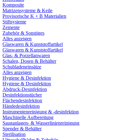
Komposite
Matrizensysteme & Keile
Provisorische K + B Materialien
Stiftsysteme
Zemente
Zubehör & Sonstiges
Alles anzeigen
Glaswaren & Kunststoffartikel
Glaswaren & Kunststoffartikel
Glas- & Porzellanwaren
Schalen, Dosen & Behälter
Schubladeneinsätze
Alles anzeigen
Hygiene & Desinfektion
Hygiene & Desinfektion
Abdruck-Desinfektion
Desinfektionstücher
Flächendesinfektion
Händedesinfektion
Instrumentenreinigung & -desinfektion
Maschinelle Aufbereitung
Sauganlagen- & Wasserlinienreinigung
Spender & Behälter
Sterilisation
Ultraschallbäder & Zubehör