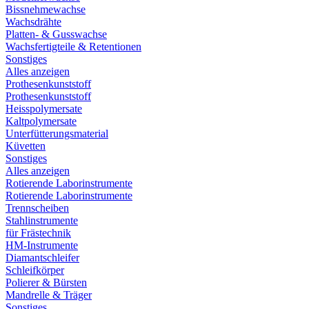
Bissnehmewachse
Wachsdrähte
Platten- & Gusswachse
Wachsfertigteile & Retentionen
Sonstiges
Alles anzeigen
Prothesenkunststoff
Prothesenkunststoff
Heisspolymersate
Kaltpolymersate
Unterfütterungsmaterial
Küvetten
Sonstiges
Alles anzeigen
Rotierende Laborinstrumente
Rotierende Laborinstrumente
Trennscheiben
Stahlinstrumente
für Frästechnik
HM-Instrumente
Diamantschleifer
Schleifkörper
Polierer & Bürsten
Mandrelle & Träger
Sonstiges