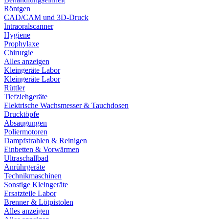
Röntgen
CAD/CAM und 3D-Druck
Intraoralscanner
Hygiene
Prophylaxe
Chirurgie
Alles anzeigen
Kleingeräte Labor
Kleingeräte Labor
Rüttler
Tiefziehgeräte
Elektrische Wachsmesser & Tauchdosen
Drucktöpfe
Absaugungen
Poliermotoren
Dampfstrahlen & Reinigen
Einbetten & Vorwärmen
Ultraschallbad
Anrührgeräte
Technikmaschinen
Sonstige Kleingeräte
Ersatzteile Labor
Brenner & Lötpistolen
Alles anzeigen