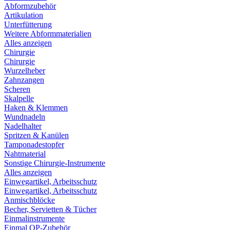
Abformzubehör
Artikulation
Unterfütterung
Weitere Abformmaterialien
Alles anzeigen
Chirurgie
Chirurgie
Wurzelheber
Zahnzangen
Scheren
Skalpelle
Haken & Klemmen
Wundnadeln
Nadelhalter
Spritzen & Kanülen
Tamponadestopfer
Nahtmaterial
Sonstige Chirurgie-Instrumente
Alles anzeigen
Einwegartikel, Arbeitsschutz
Einwegartikel, Arbeitsschutz
Anmischblöcke
Becher, Servietten & Tücher
Einmalinstrumente
Einmal OP-Zubehör