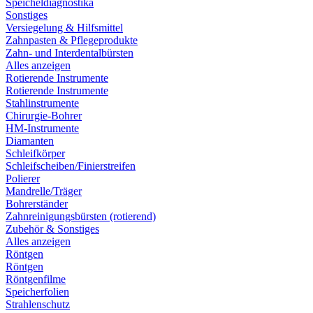
Speicheldiagnostika
Sonstiges
Versiegelung & Hilfsmittel
Zahnpasten & Pflegeprodukte
Zahn- und Interdentalbürsten
Alles anzeigen
Rotierende Instrumente
Rotierende Instrumente
Stahlinstrumente
Chirurgie-Bohrer
HM-Instrumente
Diamanten
Schleifkörper
Schleifscheiben/Finierstreifen
Polierer
Mandrelle/Träger
Bohrerständer
Zahnreinigungsbürsten (rotierend)
Zubehör & Sonstiges
Alles anzeigen
Röntgen
Röntgen
Röntgenfilme
Speicherfolien
Strahlenschutz