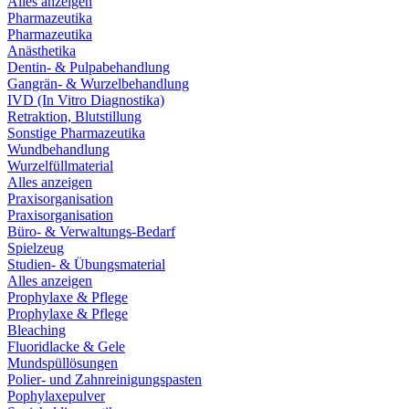
Alles anzeigen
Pharmazeutika
Pharmazeutika
Anästhetika
Dentin- & Pulpabehandlung
Gangrän- & Wurzelbehandlung
IVD (In Vitro Diagnostika)
Retraktion, Blutstillung
Sonstige Pharmazeutika
Wundbehandlung
Wurzelfüllmaterial
Alles anzeigen
Praxisorganisation
Praxisorganisation
Büro- & Verwaltungs-Bedarf
Spielzeug
Studien- & Übungsmaterial
Alles anzeigen
Prophylaxe & Pflege
Prophylaxe & Pflege
Bleaching
Fluoridlacke & Gele
Mundspüllösungen
Polier- und Zahnreinigungspasten
Pophylaxepulver