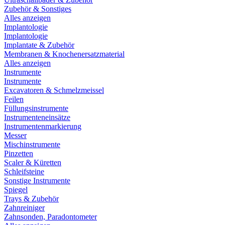
Zubehör & Sonstiges
Alles anzeigen
Implantologie
Implantologie
Implantate & Zubehör
Membranen & Knochenersatzmaterial
Alles anzeigen
Instrumente
Instrumente
Excavatoren & Schmelzmeissel
Feilen
Füllungsinstrumente
Instrumenteneinsätze
Instrumentenmarkierung
Messer
Mischinstrumente
Pinzetten
Scaler & Küretten
Schleifsteine
Sonstige Instrumente
Spiegel
Trays & Zubehör
Zahnreiniger
Zahnsonden, Paradontometer