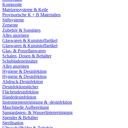
Komposite
Matrizensysteme & Keile
Provisorische K + B Materialien
Stiftsysteme
Zemente
Zubehör & Sonstiges
Alles anzeigen
Glaswaren & Kunststoffartikel
Glaswaren & Kunststoffartikel
Glas- & Porzellanwaren
Schalen, Dosen & Behälter
Schubladeneinsätze
Alles anzeigen
Hygiene & Desinfektion
Hygiene & Desinfektion
Abdruck-Desinfektion
Desinfektionstücher
Flächendesinfektion
Händedesinfektion
Instrumentenreinigung & -desinfektion
Maschinelle Aufbereitung
Sauganlagen- & Wasserlinienreinigung
Spender & Behälter
Sterilisation
Ultraschallbäder & Zubehör