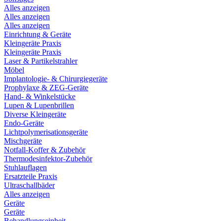
Alles anzeigen
Alles anzeigen
Alles anzeigen
Einrichtung & Geräte
Kleingeräte Praxis
Kleingeräte Praxis
Laser & Partikelstrahler
Möbel
Implantologie- & Chirurgiegeräte
Prophylaxe & ZEG-Geräte
Hand- & Winkelstücke
Lupen & Lupenbrillen
Diverse Kleingeräte
Endo-Geräte
Lichtpolymerisationsgeräte
Mischgeräte
Notfall-Koffer & Zubehör
Thermodesinfektor-Zubehör
Stuhlauflagen
Ersatzteile Praxis
Ultraschallbäder
Alles anzeigen
Geräte
Geräte
Behandlungseinheit