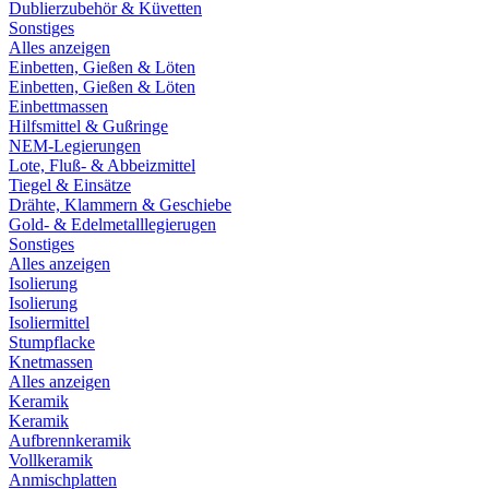
Dublierzubehör & Küvetten
Sonstiges
Alles anzeigen
Einbetten, Gießen & Löten
Einbetten, Gießen & Löten
Einbettmassen
Hilfsmittel & Gußringe
NEM-Legierungen
Lote, Fluß- & Abbeizmittel
Tiegel & Einsätze
Drähte, Klammern & Geschiebe
Gold- & Edelmetalllegierugen
Sonstiges
Alles anzeigen
Isolierung
Isolierung
Isoliermittel
Stumpflacke
Knetmassen
Alles anzeigen
Keramik
Keramik
Aufbrennkeramik
Vollkeramik
Anmischplatten