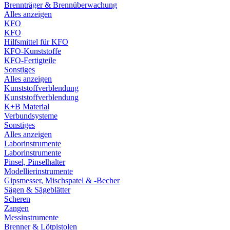
Brennträger & Brennüberwachung
Alles anzeigen
KFO
KFO
Hilfsmittel für KFO
KFO-Kunststoffe
KFO-Fertigteile
Sonstiges
Alles anzeigen
Kunststoffverblendung
Kunststoffverblendung
K+B Material
Verbundsysteme
Sonstiges
Alles anzeigen
Laborinstrumente
Laborinstrumente
Pinsel, Pinselhalter
Modellierinstrumente
Gipsmesser, Mischspatel & -Becher
Sägen & Sägeblätter
Scheren
Zangen
Messinstrumente
Brenner & Lötpistolen