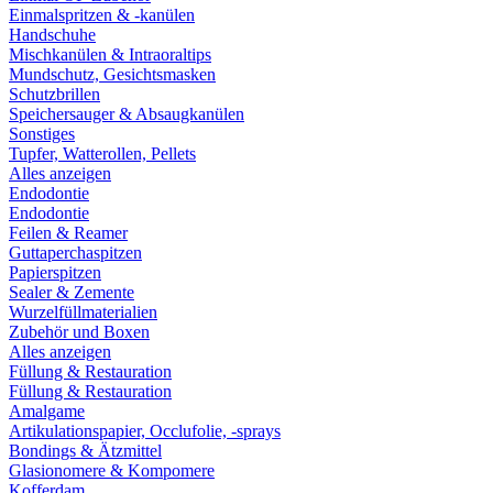
Einmalspritzen & -kanülen
Handschuhe
Mischkanülen & Intraoraltips
Mundschutz, Gesichtsmasken
Schutzbrillen
Speichersauger & Absaugkanülen
Sonstiges
Tupfer, Watterollen, Pellets
Alles anzeigen
Endodontie
Endodontie
Feilen & Reamer
Guttaperchaspitzen
Papierspitzen
Sealer & Zemente
Wurzelfüllmaterialien
Zubehör und Boxen
Alles anzeigen
Füllung & Restauration
Füllung & Restauration
Amalgame
Artikulationspapier, Occlufolie, -sprays
Bondings & Ätzmittel
Glasionomere & Kompomere
Kofferdam