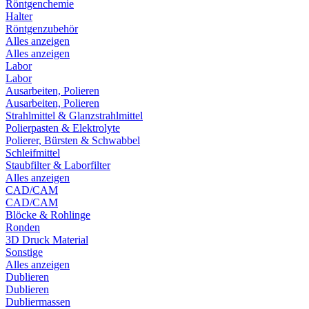
Röntgenchemie
Halter
Röntgenzubehör
Alles anzeigen
Alles anzeigen
Labor
Labor
Ausarbeiten, Polieren
Ausarbeiten, Polieren
Strahlmittel & Glanzstrahlmittel
Polierpasten & Elektrolyte
Polierer, Bürsten & Schwabbel
Schleifmittel
Staubfilter & Laborfilter
Alles anzeigen
CAD/CAM
CAD/CAM
Blöcke & Rohlinge
Ronden
3D Druck Material
Sonstige
Alles anzeigen
Dublieren
Dublieren
Dubliermassen