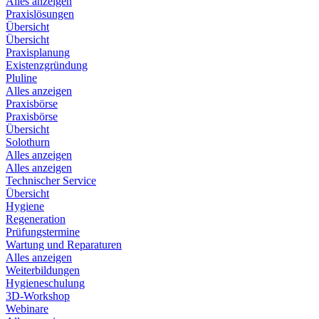
Alles anzeigen
Praxislösungen
Übersicht
Übersicht
Praxisplanung
Existenzgründung
Pluline
Alles anzeigen
Praxisbörse
Praxisbörse
Übersicht
Solothurn
Alles anzeigen
Alles anzeigen
Technischer Service
Übersicht
Hygiene
Regeneration
Prüfungstermine
Wartung und Reparaturen
Alles anzeigen
Weiterbildungen
Hygieneschulung
3D-Workshop
Webinare