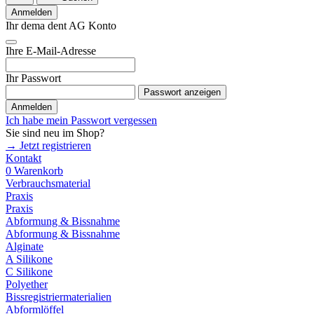
Anmelden
Ihr dema dent AG Konto
Ihre E-Mail-Adresse
Ihr Passwort
Passwort anzeigen
Anmelden
Ich habe mein Passwort vergessen
Sie sind neu im Shop?
→ Jetzt registrieren
Kontakt
0
Warenkorb
Verbrauchsmaterial
Praxis
Praxis
Abformung & Bissnahme
Abformung & Bissnahme
Alginate
A Silikone
C Silikone
Polyether
Bissregistriermaterialien
Abformlöffel