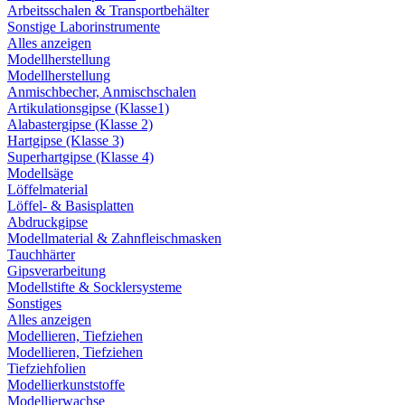
Arbeitsschalen & Transportbehälter
Sonstige Laborinstrumente
Alles anzeigen
Modellherstellung
Modellherstellung
Anmischbecher, Anmischschalen
Artikulationsgipse (Klasse1)
Alabastergipse (Klasse 2)
Hartgipse (Klasse 3)
Superhartgipse (Klasse 4)
Modellsäge
Löffelmaterial
Löffel- & Basisplatten
Abdruckgipse
Modellmaterial & Zahnfleischmasken
Tauchhärter
Gipsverarbeitung
Modellstifte & Socklersysteme
Sonstiges
Alles anzeigen
Modellieren, Tiefziehen
Modellieren, Tiefziehen
Tiefziehfolien
Modellierkunststoffe
Modellierwachse