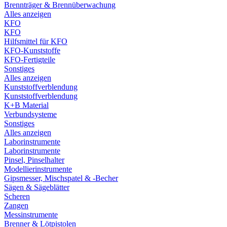
Brennträger & Brennüberwachung
Alles anzeigen
KFO
KFO
Hilfsmittel für KFO
KFO-Kunststoffe
KFO-Fertigteile
Sonstiges
Alles anzeigen
Kunststoffverblendung
Kunststoffverblendung
K+B Material
Verbundsysteme
Sonstiges
Alles anzeigen
Laborinstrumente
Laborinstrumente
Pinsel, Pinselhalter
Modellierinstrumente
Gipsmesser, Mischspatel & -Becher
Sägen & Sägeblätter
Scheren
Zangen
Messinstrumente
Brenner & Lötpistolen