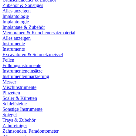
Zubehör & Sonstiges
Alles anzeigen
Implantologie
Implantologie
Implantate & Zubehör
Membranen & Knochenersatzmaterial
Alles anzeigen
Instrumente
Instrumente
Excavatoren & Schmelzmeissel
Feilen
Füllungsinstrumente
Instrumenteneinsätze
Instrumentenmarkierung
Messer
Mischinstrumente
Pinzetten
Scaler & Küretten
Schleifsteine
Sonstige Instrumente
Spiegel
Trays & Zubehör
Zahnreiniger
Zahnsonden, Paradontometer