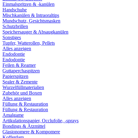
Einmalspritzen & -kanülen
Handschuhe
Mischkanülen & Intraoraltips
Mundschutz, Gesichtsmasken
Schutzbrillen
Speichersauger & Absaugkanülen
Sonstiges
Tupfer, Watterollen, Pellets
Alles anzeigen
Endodontie
Endodontie
Feilen & Reamer
Guttaperchaspitzen
Papierspitzen
Sealer & Zemente
Wurzelfüllmaterialien
Zubehör und Boxen
Alles anzeigen
Füllung & Restauration
Füllung & Restauration
Amalgame
Artikulationspapier, Occlufolie, -sprays
Bondings & Ätzmittel
Glasionomere & Kompomere
Kofferdam