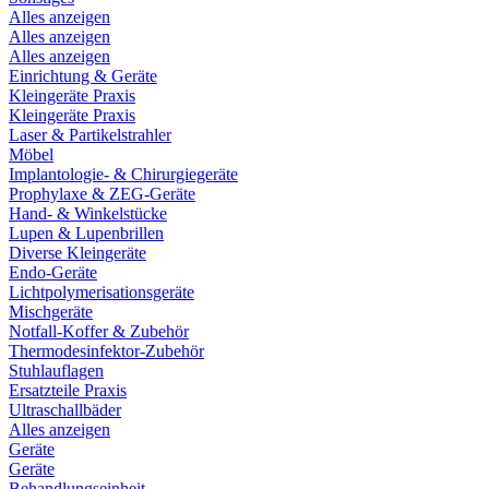
Alles anzeigen
Alles anzeigen
Alles anzeigen
Einrichtung & Geräte
Kleingeräte Praxis
Kleingeräte Praxis
Laser & Partikelstrahler
Möbel
Implantologie- & Chirurgiegeräte
Prophylaxe & ZEG-Geräte
Hand- & Winkelstücke
Lupen & Lupenbrillen
Diverse Kleingeräte
Endo-Geräte
Lichtpolymerisationsgeräte
Mischgeräte
Notfall-Koffer & Zubehör
Thermodesinfektor-Zubehör
Stuhlauflagen
Ersatzteile Praxis
Ultraschallbäder
Alles anzeigen
Geräte
Geräte
Behandlungseinheit