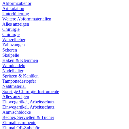
Abformzubehör
Artikulation
Unterfütterung
Weitere Abformmaterialien
Alles anzeigen
Chirurgie
Chirurgie
Wurzelheber
Zahnzangen
Scheren
Skalpelle
Haken & Klemmen
Wundnadeln
Nadelhalter
Spritzen & Kanülen
Tamponadestopfer
Nahtmaterial
Sonstige Chirurgie-Instrumente
Alles anzeigen
Einwegartikel, Arbeitsschutz
Einwegartikel, Arbeitsschutz
Anmischblöcke
Becher, Servietten & Tücher
Einmalinstrumente
Einmal OP-Zubehör