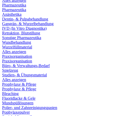
Alles anzeigen
Pharmazeutika
Pharmazeutika
Anästhetika
Dentin- & Pulpabehandlung
Gangrän- & Wurzelbehandlung
IVD (In Vitro Diagnostika)
Retraktion, Blutstillung
Sonstige Pharmazeutika
Wundbehandlung
Wurzelfüllmaterial
Alles anzeigen
Praxisorganisation
Praxisorganisation
Büro- & Verwaltungs-Bedarf
Spielzeug
Studien- & Übungsmaterial
Alles anzeigen
Prophylaxe & Pflege
Prophylaxe & Pflege
Bleaching
Fluoridlacke & Gele
Mundspüllösungen
Polier- und Zahnreinigungspasten
Pophylaxepulver