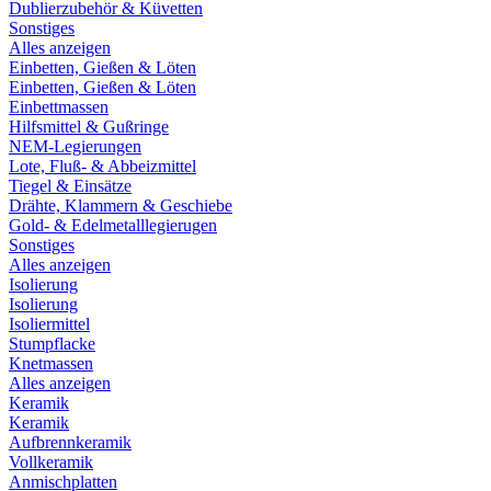
Dublierzubehör & Küvetten
Sonstiges
Alles anzeigen
Einbetten, Gießen & Löten
Einbetten, Gießen & Löten
Einbettmassen
Hilfsmittel & Gußringe
NEM-Legierungen
Lote, Fluß- & Abbeizmittel
Tiegel & Einsätze
Drähte, Klammern & Geschiebe
Gold- & Edelmetalllegierugen
Sonstiges
Alles anzeigen
Isolierung
Isolierung
Isoliermittel
Stumpflacke
Knetmassen
Alles anzeigen
Keramik
Keramik
Aufbrennkeramik
Vollkeramik
Anmischplatten