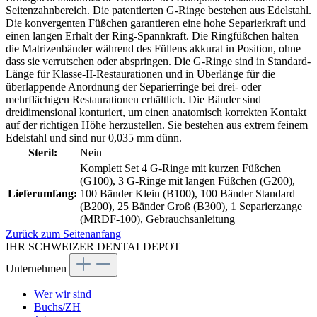
Seitenzahnbereich. Die patentierten G-Ringe bestehen aus Edelstahl.
Die konvergenten Füßchen garantieren eine hohe Separierkraft und
einen langen Erhalt der Ring-Spannkraft. Die Ringfüßchen halten
die Matrizenbänder während des Füllens akkurat in Position, ohne
dass sie verrutschen oder abspringen. Die G-Ringe sind in Standard-
Länge für Klasse-II-Restaurationen und in Überlänge für die
überlappende Anordnung der Separierringe bei drei- oder
mehrflächigen Restaurationen erhältlich. Die Bänder sind
dreidimensional konturiert, um einen anatomisch korrekten Kontakt
auf der richtigen Höhe herzustellen. Sie bestehen aus extrem feinem
Edelstahl und sind nur 0,035 mm dünn.
Steril:
Nein
Komplett Set 4 G-Ringe mit kurzen Füßchen
(G100), 3 G-Ringe mit langen Füßchen (G200),
Lieferumfang:
100 Bänder Klein (B100), 100 Bänder Standard
(B200), 25 Bänder Groß (B300), 1 Separierzange
(MRDF-100), Gebrauchsanleitung
Zurück zum Seitenanfang
IHR SCHWEIZER DENTALDEPOT
Unternehmen
Wer wir sind
Buchs/ZH