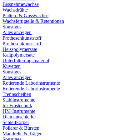
Bissnehmewachse
Wachsdrähte
Platten- & Gusswachse
Wachsfertigteile & Retentionen
Sonstiges
Alles anzeigen
Prothesenkunststoff
Prothesenkunststoff
Heisspolymersate
Kaltpolymersate
Unterfütterungsmaterial
Küvetten
Sonstiges
Alles anzeigen
Rotierende Laborinstrumente
Rotierende Laborinstrumente
Trennscheiben
Stahlinstrumente
für Frästechnik
HM-Instrumente
Diamantschleifer
Schleifkörper
Polierer & Bürsten
Mandrelle & Träger
Sonstiges