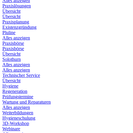
Alles anzeigen
Praxislösungen
Übersicht
Übersicht
Praxisplanung
Existenzgründung
Pluline
Alles anzeigen
Praxisbörse
Praxisbörse
Übersicht
Solothurn
Alles anzeigen
Alles anzeigen
Technischer Service
Übersicht
Hygiene
Regeneration
Prüfungstermine
Wartung und Reparaturen
Alles anzeigen
Weiterbildungen
Hygieneschulung
3D-Workshop
Webinare