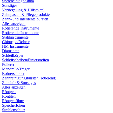
Speicheldiagnostika
Sonstiges
Versiegelung & Hilfsmittel
Zahnpasten & Pflegeprodukte
Zahn- und Interdentalbürsten
Alles anzeigen
Rotierende Instrumente
Rotierende Instrumente
Stahlinstrumente
Chirurgie-Bohrer
HM-Instrumente
Diamanten
Schleifkörper
Schleifscheiben/Finierstreifen
Polierer
Mandrelle/Träger
Bohrerständer
Zahnreinigungsbürsten (rotierend)
Zubehör & Sonstiges
Alles anzeigen
Röntgen
Röntgen
Röntgenfilme
Speicherfolien
Strahlenschutz