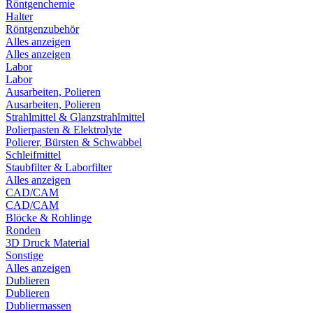
Röntgenchemie
Halter
Röntgenzubehör
Alles anzeigen
Alles anzeigen
Labor
Labor
Ausarbeiten, Polieren
Ausarbeiten, Polieren
Strahlmittel & Glanzstrahlmittel
Polierpasten & Elektrolyte
Polierer, Bürsten & Schwabbel
Schleifmittel
Staubfilter & Laborfilter
Alles anzeigen
CAD/CAM
CAD/CAM
Blöcke & Rohlinge
Ronden
3D Druck Material
Sonstige
Alles anzeigen
Dublieren
Dublieren
Dubliermassen