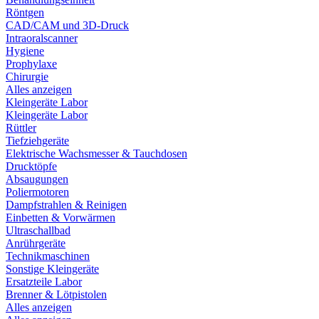
Röntgen
CAD/CAM und 3D-Druck
Intraoralscanner
Hygiene
Prophylaxe
Chirurgie
Alles anzeigen
Kleingeräte Labor
Kleingeräte Labor
Rüttler
Tiefziehgeräte
Elektrische Wachsmesser & Tauchdosen
Drucktöpfe
Absaugungen
Poliermotoren
Dampfstrahlen & Reinigen
Einbetten & Vorwärmen
Ultraschallbad
Anrührgeräte
Technikmaschinen
Sonstige Kleingeräte
Ersatzteile Labor
Brenner & Lötpistolen
Alles anzeigen