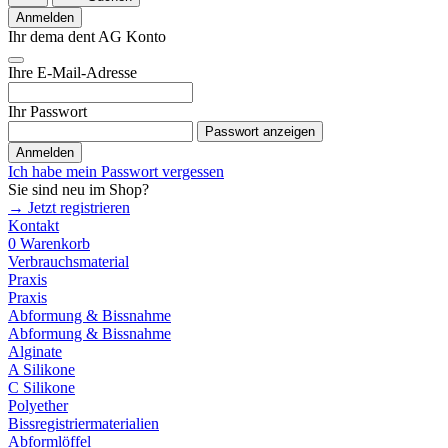
Anmelden
Ihr dema dent AG Konto
Ihre E-Mail-Adresse
Ihr Passwort
Passwort anzeigen
Anmelden
Ich habe mein Passwort vergessen
Sie sind neu im Shop?
→ Jetzt registrieren
Kontakt
0
Warenkorb
Verbrauchsmaterial
Praxis
Praxis
Abformung & Bissnahme
Abformung & Bissnahme
Alginate
A Silikone
C Silikone
Polyether
Bissregistriermaterialien
Abformlöffel