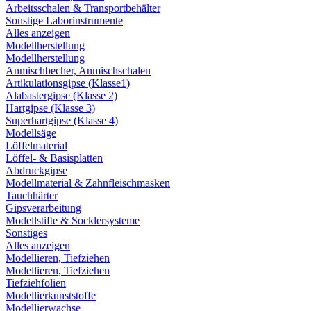
Arbeitsschalen & Transportbehälter
Sonstige Laborinstrumente
Alles anzeigen
Modellherstellung
Modellherstellung
Anmischbecher, Anmischschalen
Artikulationsgipse (Klasse1)
Alabastergipse (Klasse 2)
Hartgipse (Klasse 3)
Superhartgipse (Klasse 4)
Modellsäge
Löffelmaterial
Löffel- & Basisplatten
Abdruckgipse
Modellmaterial & Zahnfleischmasken
Tauchhärter
Gipsverarbeitung
Modellstifte & Socklersysteme
Sonstiges
Alles anzeigen
Modellieren, Tiefziehen
Modellieren, Tiefziehen
Tiefziehfolien
Modellierkunststoffe
Modellierwachse