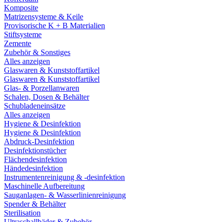
Komposite
Matrizensysteme & Keile
Provisorische K + B Materialien
Stiftsysteme
Zemente
Zubehör & Sonstiges
Alles anzeigen
Glaswaren & Kunststoffartikel
Glaswaren & Kunststoffartikel
Glas- & Porzellanwaren
Schalen, Dosen & Behälter
Schubladeneinsätze
Alles anzeigen
Hygiene & Desinfektion
Hygiene & Desinfektion
Abdruck-Desinfektion
Desinfektionstücher
Flächendesinfektion
Händedesinfektion
Instrumentenreinigung & -desinfektion
Maschinelle Aufbereitung
Sauganlagen- & Wasserlinienreinigung
Spender & Behälter
Sterilisation
Ultraschallbäder & Zubehör