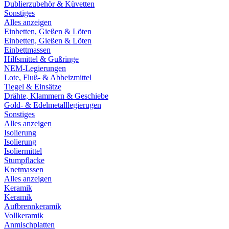
Dublierzubehör & Küvetten
Sonstiges
Alles anzeigen
Einbetten, Gießen & Löten
Einbetten, Gießen & Löten
Einbettmassen
Hilfsmittel & Gußringe
NEM-Legierungen
Lote, Fluß- & Abbeizmittel
Tiegel & Einsätze
Drähte, Klammern & Geschiebe
Gold- & Edelmetalllegierugen
Sonstiges
Alles anzeigen
Isolierung
Isolierung
Isoliermittel
Stumpflacke
Knetmassen
Alles anzeigen
Keramik
Keramik
Aufbrennkeramik
Vollkeramik
Anmischplatten