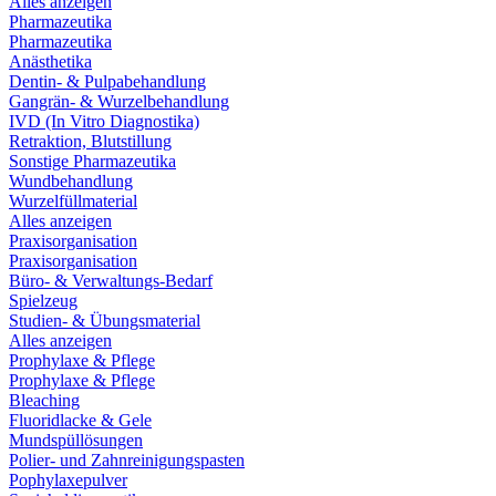
Alles anzeigen
Pharmazeutika
Pharmazeutika
Anästhetika
Dentin- & Pulpabehandlung
Gangrän- & Wurzelbehandlung
IVD (In Vitro Diagnostika)
Retraktion, Blutstillung
Sonstige Pharmazeutika
Wundbehandlung
Wurzelfüllmaterial
Alles anzeigen
Praxisorganisation
Praxisorganisation
Büro- & Verwaltungs-Bedarf
Spielzeug
Studien- & Übungsmaterial
Alles anzeigen
Prophylaxe & Pflege
Prophylaxe & Pflege
Bleaching
Fluoridlacke & Gele
Mundspüllösungen
Polier- und Zahnreinigungspasten
Pophylaxepulver