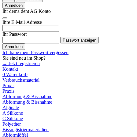
Anmelden
Ihr dema dent AG Konto
Ihre E-Mail-Adresse
Ihr Passwort
Passwort anzeigen
Anmelden
Ich habe mein Passwort vergessen
Sie sind neu im Shop?
→ Jetzt registrieren
Kontakt
0
Warenkorb
Verbrauchsmaterial
Praxis
Praxis
Abformung & Bissnahme
Abformung & Bissnahme
Alginate
A Silikone
C Silikone
Polyether
Bissregistriermaterialien
Abformlöffel