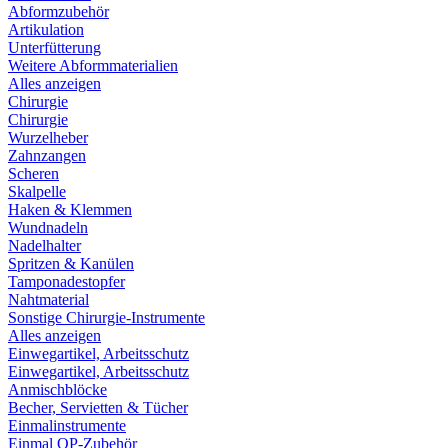
Abformzubehör
Artikulation
Unterfütterung
Weitere Abformmaterialien
Alles anzeigen
Chirurgie
Chirurgie
Wurzelheber
Zahnzangen
Scheren
Skalpelle
Haken & Klemmen
Wundnadeln
Nadelhalter
Spritzen & Kanülen
Tamponadestopfer
Nahtmaterial
Sonstige Chirurgie-Instrumente
Alles anzeigen
Einwegartikel, Arbeitsschutz
Einwegartikel, Arbeitsschutz
Anmischblöcke
Becher, Servietten & Tücher
Einmalinstrumente
Einmal OP-Zubehör