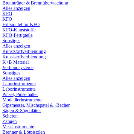
Brennträger & Brennüberwachung
Alles anzeigen
KFO
KFO
Hilfsmittel für KFO
KFO-Kunststoffe
KFO-Fertigteile
Sonstiges
Alles anzeigen
Kunststoffverblendung
Kunststoffverblendung
K+B Material
Verbundsysteme
Sonstiges
Alles anzeigen
Laborinstrumente
Laborinstrumente
Pinsel, Pinselhalter
Modellierinstrumente
Gipsmesser, Mischspatel & -Becher
Sägen & Sägeblätter
Scheren
Zangen
Messinstrumente
Brenner & Lötpistolen