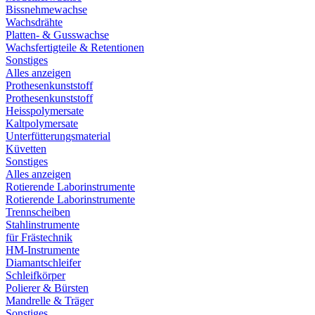
Bissnehmewachse
Wachsdrähte
Platten- & Gusswachse
Wachsfertigteile & Retentionen
Sonstiges
Alles anzeigen
Prothesenkunststoff
Prothesenkunststoff
Heisspolymersate
Kaltpolymersate
Unterfütterungsmaterial
Küvetten
Sonstiges
Alles anzeigen
Rotierende Laborinstrumente
Rotierende Laborinstrumente
Trennscheiben
Stahlinstrumente
für Frästechnik
HM-Instrumente
Diamantschleifer
Schleifkörper
Polierer & Bürsten
Mandrelle & Träger
Sonstiges