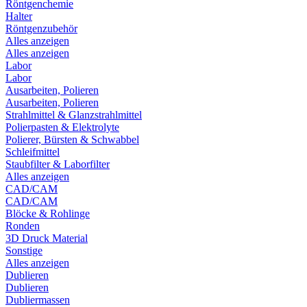
Röntgenchemie
Halter
Röntgenzubehör
Alles anzeigen
Alles anzeigen
Labor
Labor
Ausarbeiten, Polieren
Ausarbeiten, Polieren
Strahlmittel & Glanzstrahlmittel
Polierpasten & Elektrolyte
Polierer, Bürsten & Schwabbel
Schleifmittel
Staubfilter & Laborfilter
Alles anzeigen
CAD/CAM
CAD/CAM
Blöcke & Rohlinge
Ronden
3D Druck Material
Sonstige
Alles anzeigen
Dublieren
Dublieren
Dubliermassen