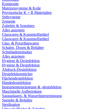
Komposite
Matrizensysteme & Keile
Provisorische K + B Materialien
Stiftsysteme
Zemente
Zubehör & Sonstiges
Alles anzeigen
Glaswaren & Kunststoffartikel
Glaswaren & Kunststoffartikel
Glas- & Porzellanwaren
Schalen, Dosen & Behälter
Schubladeneinsätze
Alles anzeigen
Hygiene & Desinfektion
Hygiene & Desinfektion
Abdruck-Desinfektion
Desinfektionstücher
Flächendesinfektion
Händedesinfektion
Instrumentenreinigung & -desinfektion
Maschinelle Aufbereitung
Sauganlagen- & Wasserlinienreinigung
Spender & Behälter
Sterilisation
Ultraschallbäder & Zubehör