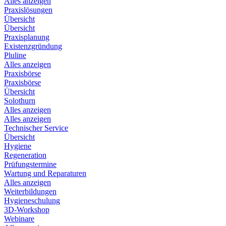
Alles anzeigen
Praxislösungen
Übersicht
Übersicht
Praxisplanung
Existenzgründung
Pluline
Alles anzeigen
Praxisbörse
Praxisbörse
Übersicht
Solothurn
Alles anzeigen
Alles anzeigen
Technischer Service
Übersicht
Hygiene
Regeneration
Prüfungstermine
Wartung und Reparaturen
Alles anzeigen
Weiterbildungen
Hygieneschulung
3D-Workshop
Webinare