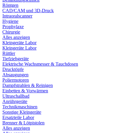
Röntgen
CAD/CAM und 3D-Druck
Intraoralscanner
Hygiene
Prophylaxe
Chirurgie
Alles anzeigen
Kleingeräte Labor
Kleingeräte Labor
Rüttler
Tiefziehgeräte
Elektrische Wachsmesser & Tauchdosen
Drucktöpfe
Absaugungen
Poliermotoren
Dampfstrahlen & Reinigen
Einbetten & Vorwärmen
Ultraschallbad
Anrührgeräte
Technikmaschinen
Sonstige Kleingeräte
Ersatzteile Labor
Brenner & Lötpistolen
Alles anzeigen