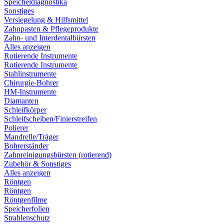
Speicheldiagnostika
Sonstiges
Versiegelung & Hilfsmittel
Zahnpasten & Pflegeprodukte
Zahn- und Interdentalbürsten
Alles anzeigen
Rotierende Instrumente
Rotierende Instrumente
Stahlinstrumente
Chirurgie-Bohrer
HM-Instrumente
Diamanten
Schleifkörper
Schleifscheiben/Finierstreifen
Polierer
Mandrelle/Träger
Bohrerständer
Zahnreinigungsbürsten (rotierend)
Zubehör & Sonstiges
Alles anzeigen
Röntgen
Röntgen
Röntgenfilme
Speicherfolien
Strahlenschutz