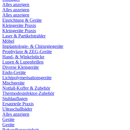
Alles anzeigen
Alles anzeigen
Alles anzeigen
Einrichtung & Geräte
Kleingeräte Praxis
Kleingeräte Praxis
Laser & Partikelstrahler
Möbel
Implantologie- & Chirurgiegeräte
Prophylaxe & ZEG-Geräte
Hand- & Winkelstücke
Lupen & Lupenbrillen
Diverse Kleingeräte
Endo-Geräte
Lichtpolymerisationsgeräte
Mischgeräte
Notfall-Koffer & Zubehör
Thermodesinfektor-Zubehör
Stuhlauflagen
Ersatzteile Praxis
Ultraschallbäder
Alles anzeigen
Geräte
Geräte
Behandlungseinheit