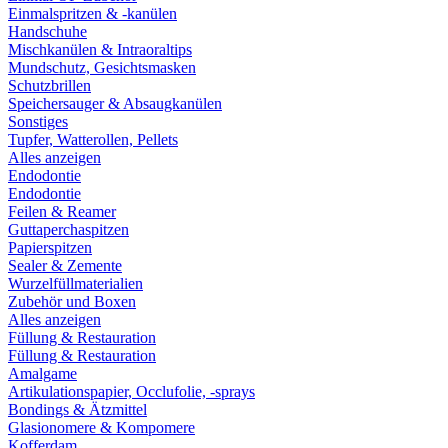
Einmalspritzen & -kanülen
Handschuhe
Mischkanülen & Intraoraltips
Mundschutz, Gesichtsmasken
Schutzbrillen
Speichersauger & Absaugkanülen
Sonstiges
Tupfer, Watterollen, Pellets
Alles anzeigen
Endodontie
Endodontie
Feilen & Reamer
Guttaperchaspitzen
Papierspitzen
Sealer & Zemente
Wurzelfüllmaterialien
Zubehör und Boxen
Alles anzeigen
Füllung & Restauration
Füllung & Restauration
Amalgame
Artikulationspapier, Occlufolie, -sprays
Bondings & Ätzmittel
Glasionomere & Kompomere
Kofferdam