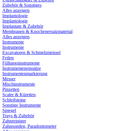
Zubehör & Sonstiges
Alles anzeigen
Implantologie
Implantologie
Implantate & Zubehör
Membranen & Knochenersatzmaterial
Alles anzeigen
Instrumente
Instrumente
Excavatoren & Schmelzmeissel
Feilen
Füllungsinstrumente
Instrumenteneinsätze
Instrumentenmarkierung
Messer
Mischinstrumente
Pinzetten
Scaler & Küretten
Schleifsteine
Sonstige Instrumente
Spiegel
Trays & Zubehör
Zahnreiniger
Zahnsonden, Paradontometer