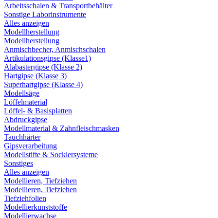
Arbeitsschalen & Transportbehälter
Sonstige Laborinstrumente
Alles anzeigen
Modellherstellung
Modellherstellung
Anmischbecher, Anmischschalen
Artikulationsgipse (Klasse1)
Alabastergipse (Klasse 2)
Hartgipse (Klasse 3)
Superhartgipse (Klasse 4)
Modellsäge
Löffelmaterial
Löffel- & Basisplatten
Abdruckgipse
Modellmaterial & Zahnfleischmasken
Tauchhärter
Gipsverarbeitung
Modellstifte & Socklersysteme
Sonstiges
Alles anzeigen
Modellieren, Tiefziehen
Modellieren, Tiefziehen
Tiefziehfolien
Modellierkunststoffe
Modellierwachse