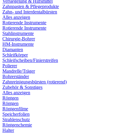
Versiegelung & Hilfsmittel
Zahnpasten & Pflegeprodukte
Zahn- und Interdentalbürsten
Alles anzeigen
Rotierende Instrumente
Rotierende Instrumente
Stahlinstrumente
Chirurgie-Bohrer
HM-Instrumente
Diamanten
Schleifkörper
Schleifscheiben/Finierstreifen
Polierer
Mandrelle/Träger
Bohrerständer
Zahnreinigungsbürsten (rotierend)
Zubehör & Sonstiges
Alles anzeigen
Röntgen
Röntgen
Röntgenfilme
Speicherfolien
Strahlenschutz
Röntgenchemie
Halter