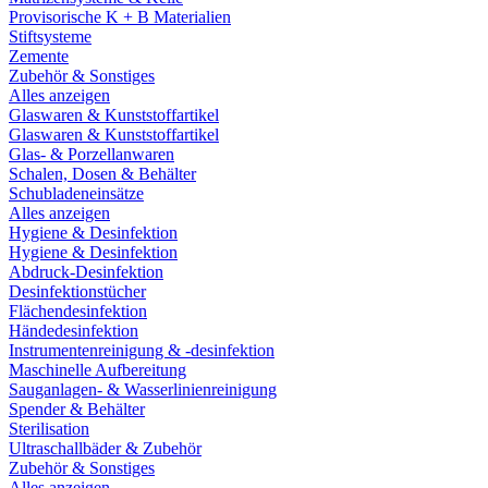
Provisorische K + B Materialien
Stiftsysteme
Zemente
Zubehör & Sonstiges
Alles anzeigen
Glaswaren & Kunststoffartikel
Glaswaren & Kunststoffartikel
Glas- & Porzellanwaren
Schalen, Dosen & Behälter
Schubladeneinsätze
Alles anzeigen
Hygiene & Desinfektion
Hygiene & Desinfektion
Abdruck-Desinfektion
Desinfektionstücher
Flächendesinfektion
Händedesinfektion
Instrumentenreinigung & -desinfektion
Maschinelle Aufbereitung
Sauganlagen- & Wasserlinienreinigung
Spender & Behälter
Sterilisation
Ultraschallbäder & Zubehör
Zubehör & Sonstiges
Alles anzeigen