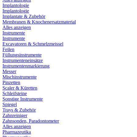
Implantologie
Implantologie
Implantate & Zubehör
Membranen & Knochenersatzmaterial
Alles anzeigen
Instrumente
Instrumente
Excavatoren & Schmelzmeissel
Feilen
Füllungsinstrumente
Instrumenteneinsätze
Instrumentenmarkierung
Messer
Mischinstrumente
Pinzetten
Scaler & Küretten
Schleifsteine
Sonstige Instrumente
Spiegel
Trays & Zubehör
Zahnreiniger
Zahnsonden, Paradontometer
Alles anzeigen
Pharmazeutika