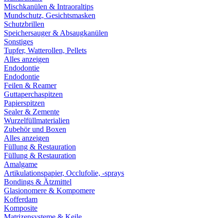
Mischkanülen & Intraoraltips
Mundschutz, Gesichtsmasken
Schutzbrillen
Speichersauger & Absaugkanülen
Sonstiges
Tupfer, Watterollen, Pellets
Alles anzeigen
Endodontie
Endodontie
Feilen & Reamer
Guttaperchaspitzen
Papierspitzen
Sealer & Zemente
Wurzelfüllmaterialien
Zubehör und Boxen
Alles anzeigen
Füllung & Restauration
Füllung & Restauration
Amalgame
Artikulationspapier, Occlufolie, -sprays
Bondings & Ätzmittel
Glasionomere & Kompomere
Kofferdam
Komposite
Matrizensysteme & Keile