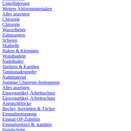
Unterfütterung
Weitere Abformmaterialien
Alles anzeigen
Chirurgie
Chirurgie
Wurzelheber
Zahnzangen
Scheren
Skalpelle
Haken & Klemmen
Wundnadeln
Nadelhalter
Spritzen & Kanülen
Tamponadestopfer
Nahtmaterial
Sonstige Chirurgie-Instrumente
Alles anzeigen
Einwegartikel, Arbeitsschutz
Einwegartikel, Arbeitsschutz
Anmischblöcke
Becher, Servietten & Tücher
Einmalinstrumente
Einmal OP-Zubehör
Einmalspritzen & -kanülen
Handschuhe