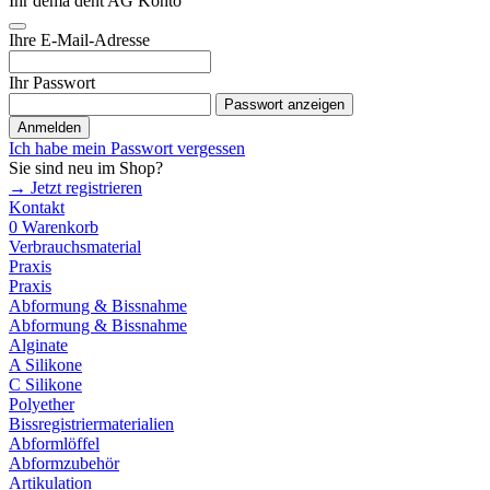
Ihr dema dent AG Konto
Ihre E-Mail-Adresse
Ihr Passwort
Passwort anzeigen
Anmelden
Ich habe mein Passwort vergessen
Sie sind neu im Shop?
→ Jetzt registrieren
Kontakt
0
Warenkorb
Verbrauchsmaterial
Praxis
Praxis
Abformung & Bissnahme
Abformung & Bissnahme
Alginate
A Silikone
C Silikone
Polyether
Bissregistriermaterialien
Abformlöffel
Abformzubehör
Artikulation