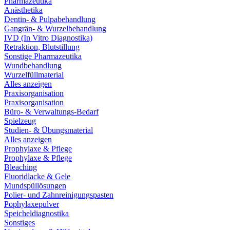
Pharmazeutika
Anästhetika
Dentin- & Pulpabehandlung
Gangrän- & Wurzelbehandlung
IVD (In Vitro Diagnostika)
Retraktion, Blutstillung
Sonstige Pharmazeutika
Wundbehandlung
Wurzelfüllmaterial
Alles anzeigen
Praxisorganisation
Praxisorganisation
Büro- & Verwaltungs-Bedarf
Spielzeug
Studien- & Übungsmaterial
Alles anzeigen
Prophylaxe & Pflege
Prophylaxe & Pflege
Bleaching
Fluoridlacke & Gele
Mundspüllösungen
Polier- und Zahnreinigungspasten
Pophylaxepulver
Speicheldiagnostika
Sonstiges