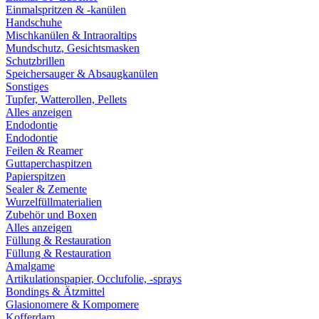
Einmalspritzen & -kanülen
Handschuhe
Mischkanülen & Intraoraltips
Mundschutz, Gesichtsmasken
Schutzbrillen
Speichersauger & Absaugkanülen
Sonstiges
Tupfer, Watterollen, Pellets
Alles anzeigen
Endodontie
Endodontie
Feilen & Reamer
Guttaperchaspitzen
Papierspitzen
Sealer & Zemente
Wurzelfüllmaterialien
Zubehör und Boxen
Alles anzeigen
Füllung & Restauration
Füllung & Restauration
Amalgame
Artikulationspapier, Occlufolie, -sprays
Bondings & Ätzmittel
Glasionomere & Kompomere
Kofferdam