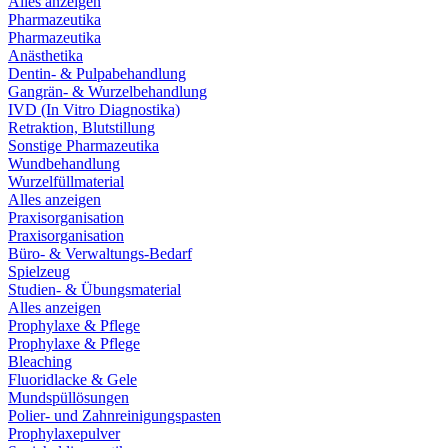
Alles anzeigen
Pharmazeutika
Pharmazeutika
Anästhetika
Dentin- & Pulpabehandlung
Gangrän- & Wurzelbehandlung
IVD (In Vitro Diagnostika)
Retraktion, Blutstillung
Sonstige Pharmazeutika
Wundbehandlung
Wurzelfüllmaterial
Alles anzeigen
Praxisorganisation
Praxisorganisation
Büro- & Verwaltungs-Bedarf
Spielzeug
Studien- & Übungsmaterial
Alles anzeigen
Prophylaxe & Pflege
Prophylaxe & Pflege
Bleaching
Fluoridlacke & Gele
Mundspüllösungen
Polier- und Zahnreinigungspasten
Prophylaxepulver