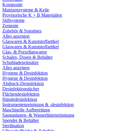
Komposite
Matrizensysteme & Keile
Provisorische K + B Materialien
Stiftsysteme
Zemente
Zubehör & Sonstiges
Alles anzeigen
Glaswaren & Kunststoffartikel
Glaswaren & Kunststoffartikel
Glas- & Porzellanwaren
Schalen, Dosen & Behälter
Schubladeneinsätze
Alles anzeigen
Hygiene & Desinfektion
Hygiene & Desinfektion
Abdruck-Desinfektion
Desinfektionstücher
Flächendesinfektion
Händedesinfektion
Instrumentenreinigung & -desinfektion
Maschinelle Aufbereitung
Sauganlagen- & Wasserlinienreinigung
Spender & Behälter
Sterilisation
Ultraschallbäder & Zubehör