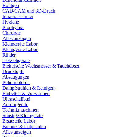
Röntgen
CAD/CAM und 3D-Druck
Intraoralscanner
Hygiene
Prophylaxe
Chirurgie
Alles anzeigen
Kleingeräte Labor
Kleingeräte Labor
Rüttler
Tiefziehgeräte
Elektrische Wachsmesser & Tauchdosen
Drucktöpfe
Absaugungen
Poliermotoren
Dampfstrahlen & Reinigen
Einbetten & Vorwärmen
Ultraschallbad
Anrührgeräte
Technikmaschinen
Sonstige Kleingeräte
Ersatzteile Labor
Brenner & Lötpistolen
Alles anzeigen