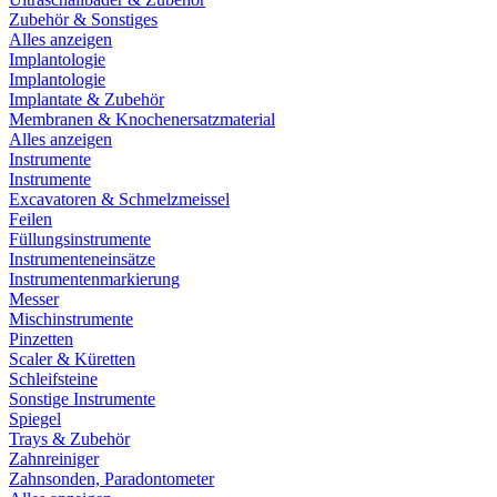
Zubehör & Sonstiges
Alles anzeigen
Implantologie
Implantologie
Implantate & Zubehör
Membranen & Knochenersatzmaterial
Alles anzeigen
Instrumente
Instrumente
Excavatoren & Schmelzmeissel
Feilen
Füllungsinstrumente
Instrumenteneinsätze
Instrumentenmarkierung
Messer
Mischinstrumente
Pinzetten
Scaler & Küretten
Schleifsteine
Sonstige Instrumente
Spiegel
Trays & Zubehör
Zahnreiniger
Zahnsonden, Paradontometer