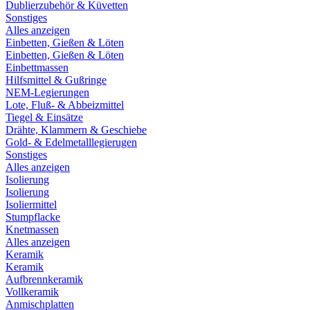
Dublierzubehör & Küvetten
Sonstiges
Alles anzeigen
Einbetten, Gießen & Löten
Einbetten, Gießen & Löten
Einbettmassen
Hilfsmittel & Gußringe
NEM-Legierungen
Lote, Fluß- & Abbeizmittel
Tiegel & Einsätze
Drähte, Klammern & Geschiebe
Gold- & Edelmetalllegierugen
Sonstiges
Alles anzeigen
Isolierung
Isolierung
Isoliermittel
Stumpflacke
Knetmassen
Alles anzeigen
Keramik
Keramik
Aufbrennkeramik
Vollkeramik
Anmischplatten