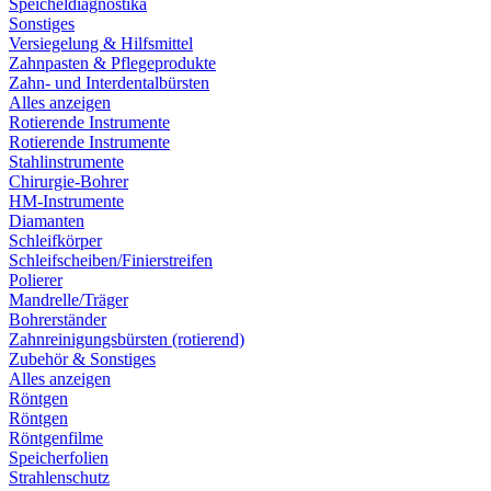
Speicheldiagnostika
Sonstiges
Versiegelung & Hilfsmittel
Zahnpasten & Pflegeprodukte
Zahn- und Interdentalbürsten
Alles anzeigen
Rotierende Instrumente
Rotierende Instrumente
Stahlinstrumente
Chirurgie-Bohrer
HM-Instrumente
Diamanten
Schleifkörper
Schleifscheiben/Finierstreifen
Polierer
Mandrelle/Träger
Bohrerständer
Zahnreinigungsbürsten (rotierend)
Zubehör & Sonstiges
Alles anzeigen
Röntgen
Röntgen
Röntgenfilme
Speicherfolien
Strahlenschutz