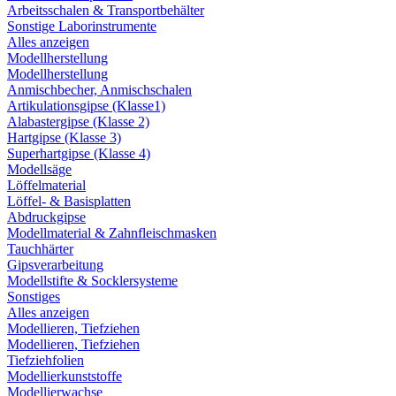
Arbeitsschalen & Transportbehälter
Sonstige Laborinstrumente
Alles anzeigen
Modellherstellung
Modellherstellung
Anmischbecher, Anmischschalen
Artikulationsgipse (Klasse1)
Alabastergipse (Klasse 2)
Hartgipse (Klasse 3)
Superhartgipse (Klasse 4)
Modellsäge
Löffelmaterial
Löffel- & Basisplatten
Abdruckgipse
Modellmaterial & Zahnfleischmasken
Tauchhärter
Gipsverarbeitung
Modellstifte & Socklersysteme
Sonstiges
Alles anzeigen
Modellieren, Tiefziehen
Modellieren, Tiefziehen
Tiefziehfolien
Modellierkunststoffe
Modellierwachse