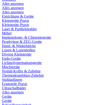
Alles anzeigen
Alles anzeigen
Alles anzeigen
Einrichtung & Geräte
Kleingeräte Praxis
Kleingeräte Praxis
Laser & Partikelstrahler
Möbel
Implantologie- & Chirurgiegeräte
Prophylaxe & ZEG-Geräte
Hand- & Winkelstücke
Lupen & Lupenbrillen
Diverse Kleingeräte
Endo-Geräte
Lichtpolymerisationsgeräte
Mischgeräte
Notfall-Koffer & Zubehör
Thermodesinfektor-Zubehör
Stuhlauflagen
Ersatzteile Praxis
Ultraschallbäder
Alles anzeigen
Geräte
Geräte
Behandlungseinheit