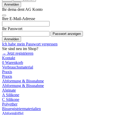
Anmelden
Ihr dema dent AG Konto
Ihre E-Mail-Adresse
Ihr Passwort
Passwort anzeigen
Anmelden
Ich habe mein Passwort vergessen
Sie sind neu im Shop?
→ Jetzt registrieren
Kontakt
0
Warenkorb
Verbrauchsmaterial
Praxis
Praxis
Abformung & Bissnahme
Abformung & Bissnahme
Alginate
A Silikone
C Silikone
Polyether
Bissregistriermaterialien
Abformlöffel