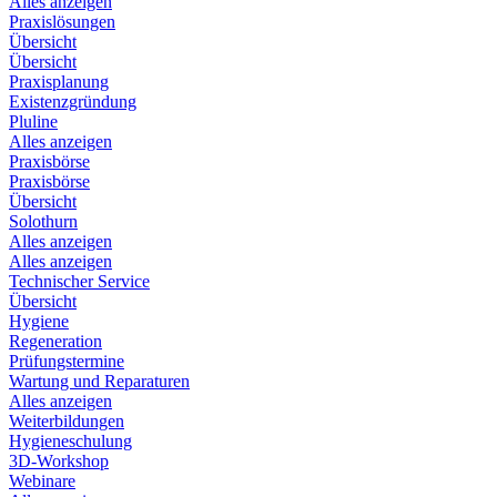
Alles anzeigen
Praxislösungen
Übersicht
Übersicht
Praxisplanung
Existenzgründung
Pluline
Alles anzeigen
Praxisbörse
Praxisbörse
Übersicht
Solothurn
Alles anzeigen
Alles anzeigen
Technischer Service
Übersicht
Hygiene
Regeneration
Prüfungstermine
Wartung und Reparaturen
Alles anzeigen
Weiterbildungen
Hygieneschulung
3D-Workshop
Webinare