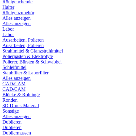
Röntgenchemie
Halter
Röntgenzubehör
Alles anzeigen
Alles anzeigen
Labor
Labor
Ausarbeiten, Polieren
Ausarbeiten, Polieren
Strahlmittel & Glanzstrahlmittel
Polierpasten & Elektrolyte
Polierer, Bürsten & Schwabbel
Schleifmittel
Staubfilter & Laborfilter
Alles anzeigen
CAD/CAM
CAD/CAM
Blöcke & Rohlinge
Ronden
3D Druck Material
Sonstige
Alles anzeigen
Dublieren
Dublieren
Dubliermassen