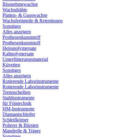
Bissnehmewachse
Wachsdrähte
Platten- & Gusswachse
Wachsfertigteile & Retentionen
Sonstiges
Alles anzeigen
Prothesenkunststoff
Prothesenkunststoff
Heisspolymersate
Kaltpolymersate
Unterfütterungsmaterial
Küvetten
Sonstiges
Alles anzeigen
Rotierende Laborinstrumente
Rotierende Laborinstrumente
Trennscheiben
Stahlinstrumente
für Frästechnik
HM-Instrumente
Diamantschleifer
Schleifkörper
Polierer & Bürsten
Mandrelle & Träger
Sonstiges