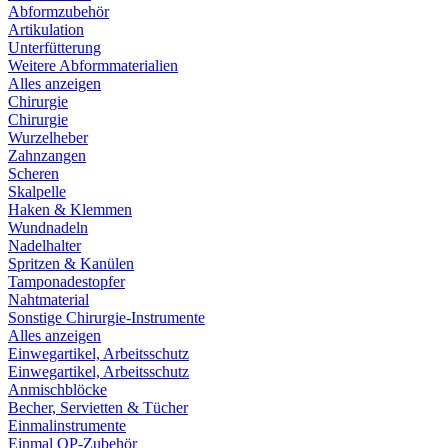
Abformzubehör
Artikulation
Unterfütterung
Weitere Abformmaterialien
Alles anzeigen
Chirurgie
Chirurgie
Wurzelheber
Zahnzangen
Scheren
Skalpelle
Haken & Klemmen
Wundnadeln
Nadelhalter
Spritzen & Kanülen
Tamponadestopfer
Nahtmaterial
Sonstige Chirurgie-Instrumente
Alles anzeigen
Einwegartikel, Arbeitsschutz
Einwegartikel, Arbeitsschutz
Anmischblöcke
Becher, Servietten & Tücher
Einmalinstrumente
Einmal OP-Zubehör