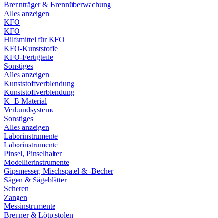
Brennträger & Brennüberwachung
Alles anzeigen
KFO
KFO
Hilfsmittel für KFO
KFO-Kunststoffe
KFO-Fertigteile
Sonstiges
Alles anzeigen
Kunststoffverblendung
Kunststoffverblendung
K+B Material
Verbundsysteme
Sonstiges
Alles anzeigen
Laborinstrumente
Laborinstrumente
Pinsel, Pinselhalter
Modellierinstrumente
Gipsmesser, Mischspatel & -Becher
Sägen & Sägeblätter
Scheren
Zangen
Messinstrumente
Brenner & Lötpistolen