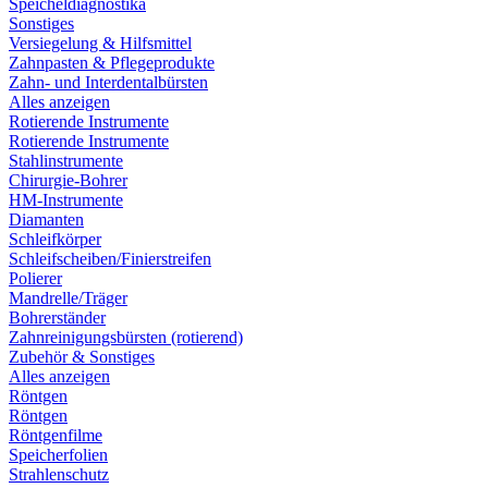
Speicheldiagnostika
Sonstiges
Versiegelung & Hilfsmittel
Zahnpasten & Pflegeprodukte
Zahn- und Interdentalbürsten
Alles anzeigen
Rotierende Instrumente
Rotierende Instrumente
Stahlinstrumente
Chirurgie-Bohrer
HM-Instrumente
Diamanten
Schleifkörper
Schleifscheiben/Finierstreifen
Polierer
Mandrelle/Träger
Bohrerständer
Zahnreinigungsbürsten (rotierend)
Zubehör & Sonstiges
Alles anzeigen
Röntgen
Röntgen
Röntgenfilme
Speicherfolien
Strahlenschutz