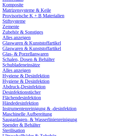
Komposite
Matrizensysteme & Keile
Provisorische K + B Materialien
Stiftsysteme
Zemente
Zubehör & Sonstiges
Alles anzeigen
Glaswaren & Kunststoffartikel
Glaswaren & Kunststoffartikel
Glas- & Porzellanwaren
Schalen, Dosen & Behälter
Schubladeneinsätze
Alles anzeigen
Hygiene & Desinfektion
Hygiene & Desinfektion
Abdruck-Desinfektion
Desinfektionstücher
Flächendesinfektion
Händedesinfektion
Instrumentenreinigung & -desinfektion
Maschinelle Aufbereitung
Sauganlagen- & Wasserlinienreinigung
Spender & Behälter
Sterilisation
Ultraschallbäder & Zubehör