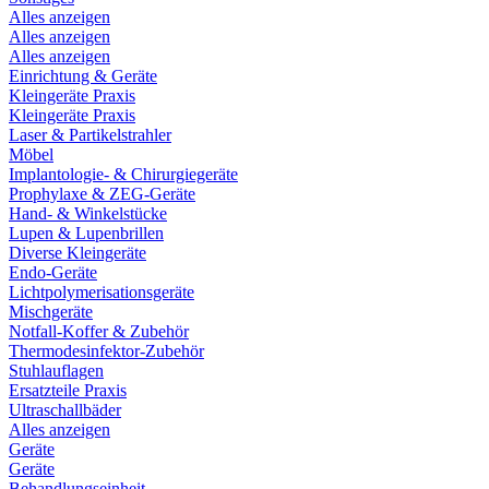
Alles anzeigen
Alles anzeigen
Alles anzeigen
Einrichtung & Geräte
Kleingeräte Praxis
Kleingeräte Praxis
Laser & Partikelstrahler
Möbel
Implantologie- & Chirurgiegeräte
Prophylaxe & ZEG-Geräte
Hand- & Winkelstücke
Lupen & Lupenbrillen
Diverse Kleingeräte
Endo-Geräte
Lichtpolymerisationsgeräte
Mischgeräte
Notfall-Koffer & Zubehör
Thermodesinfektor-Zubehör
Stuhlauflagen
Ersatzteile Praxis
Ultraschallbäder
Alles anzeigen
Geräte
Geräte
Behandlungseinheit