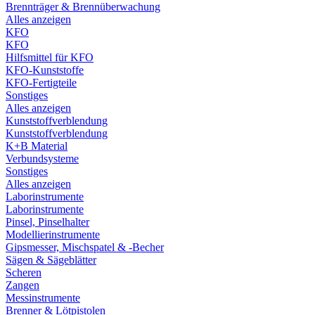
Brennträger & Brennüberwachung
Alles anzeigen
KFO
KFO
Hilfsmittel für KFO
KFO-Kunststoffe
KFO-Fertigteile
Sonstiges
Alles anzeigen
Kunststoffverblendung
Kunststoffverblendung
K+B Material
Verbundsysteme
Sonstiges
Alles anzeigen
Laborinstrumente
Laborinstrumente
Pinsel, Pinselhalter
Modellierinstrumente
Gipsmesser, Mischspatel & -Becher
Sägen & Sägeblätter
Scheren
Zangen
Messinstrumente
Brenner & Lötpistolen