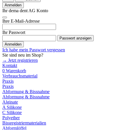
Anmelden
Ihr dema dent AG Konto
Ihre E-Mail-Adresse
Ihr Passwort
Passwort anzeigen
Anmelden
Ich habe mein Passwort vergessen
Sie sind neu im Shop?
→ Jetzt registrieren
Kontakt
0
Warenkorb
Verbrauchsmaterial
Praxis
Praxis
Abformung & Bissnahme
Abformung & Bissnahme
Alginate
A Silikone
C Silikone
Polyether
Bissregistriermaterialien
Abformlöffel