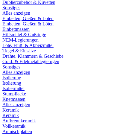
Dublierzubehör & Küvetten
Sonstiges
Alles anzeigen
Einbetten, Gießen & Löten
Einbetten, Gießen & Löten
Einbettmassen
Hilfsmittel & Gußringe
NEM-Legierungen
Lote, Fluß- & Abbeizmittel
Tiegel & Einsätze
Drähte, Klammern & Geschiebe
Gold- & Edelmetalllegierugen
Sonstiges
Alles anzeigen
Isolierung
Isolierung
Isoliermittel
Stumpflacke
Knetmassen
Alles anzeigen
Keramik
Keramik
Aufbrennkeramik
Vollkeramik
Anmischplatten