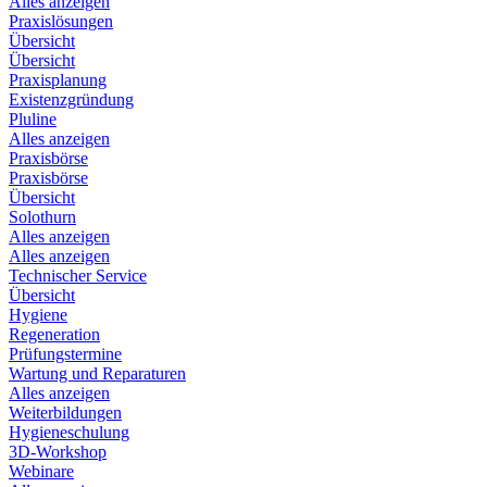
Alles anzeigen
Praxislösungen
Übersicht
Übersicht
Praxisplanung
Existenzgründung
Pluline
Alles anzeigen
Praxisbörse
Praxisbörse
Übersicht
Solothurn
Alles anzeigen
Alles anzeigen
Technischer Service
Übersicht
Hygiene
Regeneration
Prüfungstermine
Wartung und Reparaturen
Alles anzeigen
Weiterbildungen
Hygieneschulung
3D-Workshop
Webinare