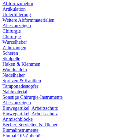
Abformzubehör
Artikulation
Unterfütterung
Weitere Abformmaterialien
Alles anzeigen
Chirurgie
Chirurgie
Wurzelheber
Zahnzangen
Scheren
Skalpelle
Haken & Klemmen
Wundnadeln
Nadelhalter
Spritzen & Kanülen
Tamponadestopfer
Nahtmaterial
Sonstige Chirurgie-Instrumente
Alles anzeigen
Einwegartikel, Arbeitsschutz
Einwegartikel, Arbeitsschutz
Anmischblöcke
Becher, Servietten & Tücher
Einmalinstrumente
Einmal OP-Zubehör