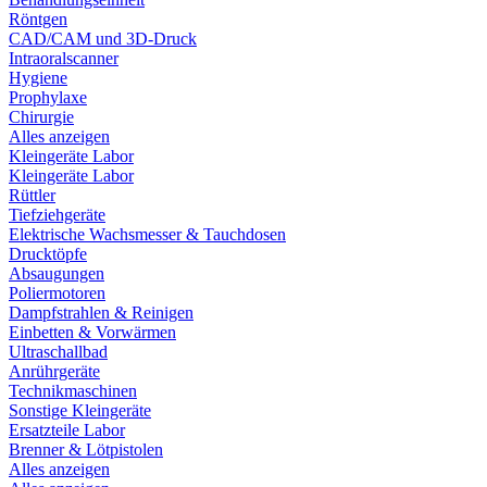
Röntgen
CAD/CAM und 3D-Druck
Intraoralscanner
Hygiene
Prophylaxe
Chirurgie
Alles anzeigen
Kleingeräte Labor
Kleingeräte Labor
Rüttler
Tiefziehgeräte
Elektrische Wachsmesser & Tauchdosen
Drucktöpfe
Absaugungen
Poliermotoren
Dampfstrahlen & Reinigen
Einbetten & Vorwärmen
Ultraschallbad
Anrührgeräte
Technikmaschinen
Sonstige Kleingeräte
Ersatzteile Labor
Brenner & Lötpistolen
Alles anzeigen