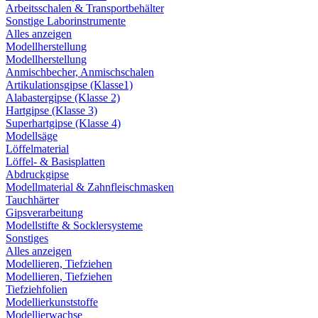
Arbeitsschalen & Transportbehälter
Sonstige Laborinstrumente
Alles anzeigen
Modellherstellung
Modellherstellung
Anmischbecher, Anmischschalen
Artikulationsgipse (Klasse1)
Alabastergipse (Klasse 2)
Hartgipse (Klasse 3)
Superhartgipse (Klasse 4)
Modellsäge
Löffelmaterial
Löffel- & Basisplatten
Abdruckgipse
Modellmaterial & Zahnfleischmasken
Tauchhärter
Gipsverarbeitung
Modellstifte & Socklersysteme
Sonstiges
Alles anzeigen
Modellieren, Tiefziehen
Modellieren, Tiefziehen
Tiefziehfolien
Modellierkunststoffe
Modellierwachse