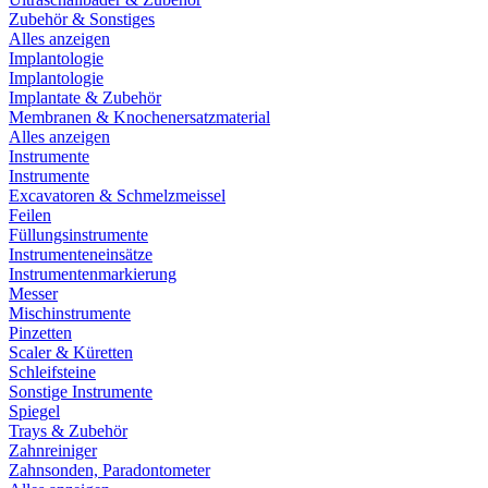
Zubehör & Sonstiges
Alles anzeigen
Implantologie
Implantologie
Implantate & Zubehör
Membranen & Knochenersatzmaterial
Alles anzeigen
Instrumente
Instrumente
Excavatoren & Schmelzmeissel
Feilen
Füllungsinstrumente
Instrumenteneinsätze
Instrumentenmarkierung
Messer
Mischinstrumente
Pinzetten
Scaler & Küretten
Schleifsteine
Sonstige Instrumente
Spiegel
Trays & Zubehör
Zahnreiniger
Zahnsonden, Paradontometer