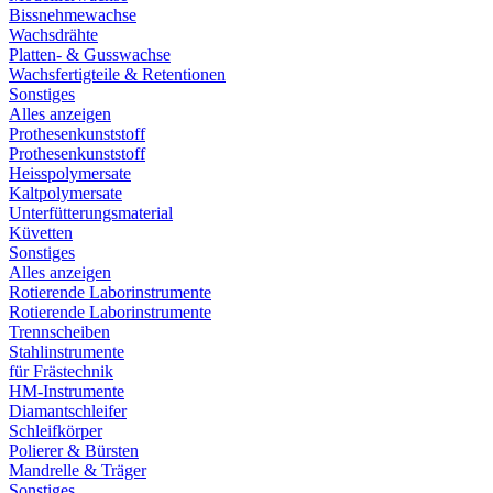
Bissnehmewachse
Wachsdrähte
Platten- & Gusswachse
Wachsfertigteile & Retentionen
Sonstiges
Alles anzeigen
Prothesenkunststoff
Prothesenkunststoff
Heisspolymersate
Kaltpolymersate
Unterfütterungsmaterial
Küvetten
Sonstiges
Alles anzeigen
Rotierende Laborinstrumente
Rotierende Laborinstrumente
Trennscheiben
Stahlinstrumente
für Frästechnik
HM-Instrumente
Diamantschleifer
Schleifkörper
Polierer & Bürsten
Mandrelle & Träger
Sonstiges