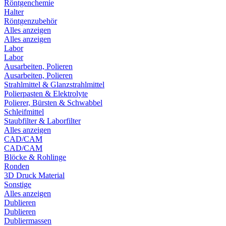
Röntgenchemie
Halter
Röntgenzubehör
Alles anzeigen
Alles anzeigen
Labor
Labor
Ausarbeiten, Polieren
Ausarbeiten, Polieren
Strahlmittel & Glanzstrahlmittel
Polierpasten & Elektrolyte
Polierer, Bürsten & Schwabbel
Schleifmittel
Staubfilter & Laborfilter
Alles anzeigen
CAD/CAM
CAD/CAM
Blöcke & Rohlinge
Ronden
3D Druck Material
Sonstige
Alles anzeigen
Dublieren
Dublieren
Dubliermassen