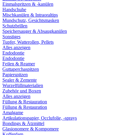
Einmalspritzen & -kanülen
Handschuhe
Mischkanülen & Intraoraltips
Mundschutz, Gesichtsmasken
Schutzbrillen
Speichersauger & Absaugkanülen
Sonstiges
Tupfer, Watterollen, Pellets
Alles anzeigen
Endodontie
Endodontie
Feilen & Reamer
Guttaperchaspitzen
Papierspitzen
Sealer & Zemente
Wurzelfüllmaterialien
Zubehör und Boxen
Alles anzeigen
Füllung & Restauration
Füllung & Restauration
Amalgame
Artikulationspapier, Occlufolie, -sprays
Bondings & Ätzmittel
Glasionomere & Kompomere
Kofferdam