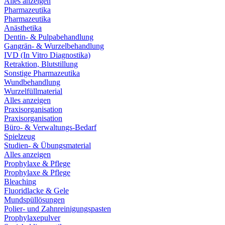
Alles anzeigen
Pharmazeutika
Pharmazeutika
Anästhetika
Dentin- & Pulpabehandlung
Gangrän- & Wurzelbehandlung
IVD (In Vitro Diagnostika)
Retraktion, Blutstillung
Sonstige Pharmazeutika
Wundbehandlung
Wurzelfüllmaterial
Alles anzeigen
Praxisorganisation
Praxisorganisation
Büro- & Verwaltungs-Bedarf
Spielzeug
Studien- & Übungsmaterial
Alles anzeigen
Prophylaxe & Pflege
Prophylaxe & Pflege
Bleaching
Fluoridlacke & Gele
Mundspüllösungen
Polier- und Zahnreinigungspasten
Prophylaxepulver