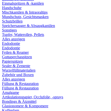
Einmalspritzen & -kanülen
Handschuhe
Mischkanülen & Intraoraltips
Mundschutz, Gesichtsmasken
Schutzbrillen
Speichersauger & Absaugkanülen
Sonstiges
Tupfer, Watterollen, Pellets
Alles anzeigen
Endodontie
Endodontie
Feilen & Reamer
Guttaperchaspitzen
Papierspitzen
Sealer & Zemente
Wurzelfüllmaterialien
Zubehör und Boxen
Alles anzeigen
Füllung & Restauration
Füllung & Restauration
Amalgame
Artikulationspapier, Occlufolie, -sprays
Bondings & Ätzmittel
Glasionomere & Kompomere
Kofferdam