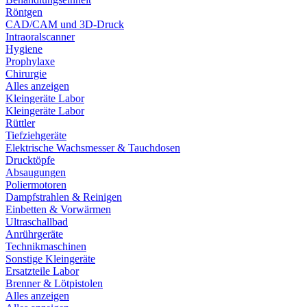
Röntgen
CAD/CAM und 3D-Druck
Intraoralscanner
Hygiene
Prophylaxe
Chirurgie
Alles anzeigen
Kleingeräte Labor
Kleingeräte Labor
Rüttler
Tiefziehgeräte
Elektrische Wachsmesser & Tauchdosen
Drucktöpfe
Absaugungen
Poliermotoren
Dampfstrahlen & Reinigen
Einbetten & Vorwärmen
Ultraschallbad
Anrührgeräte
Technikmaschinen
Sonstige Kleingeräte
Ersatzteile Labor
Brenner & Lötpistolen
Alles anzeigen