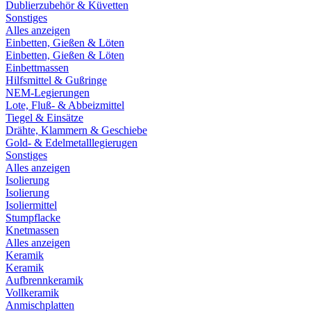
Dublierzubehör & Küvetten
Sonstiges
Alles anzeigen
Einbetten, Gießen & Löten
Einbetten, Gießen & Löten
Einbettmassen
Hilfsmittel & Gußringe
NEM-Legierungen
Lote, Fluß- & Abbeizmittel
Tiegel & Einsätze
Drähte, Klammern & Geschiebe
Gold- & Edelmetalllegierugen
Sonstiges
Alles anzeigen
Isolierung
Isolierung
Isoliermittel
Stumpflacke
Knetmassen
Alles anzeigen
Keramik
Keramik
Aufbrennkeramik
Vollkeramik
Anmischplatten