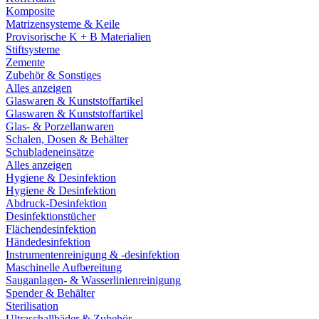
Komposite
Matrizensysteme & Keile
Provisorische K + B Materialien
Stiftsysteme
Zemente
Zubehör & Sonstiges
Alles anzeigen
Glaswaren & Kunststoffartikel
Glaswaren & Kunststoffartikel
Glas- & Porzellanwaren
Schalen, Dosen & Behälter
Schubladeneinsätze
Alles anzeigen
Hygiene & Desinfektion
Hygiene & Desinfektion
Abdruck-Desinfektion
Desinfektionstücher
Flächendesinfektion
Händedesinfektion
Instrumentenreinigung & -desinfektion
Maschinelle Aufbereitung
Sauganlagen- & Wasserlinienreinigung
Spender & Behälter
Sterilisation
Ultraschallbäder & Zubehör