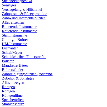
Speicheldiagnostika
Sonstiges
Versiegelung & Hilfsmittel
Zahnpasten & Pflegeprodukte
Zahn- und Interdentalbürsten
Alles anzeigen
Rotierende Instrumente
Rotierende Instrumente
Stahlinstrumente
Chirurgie-Bohrer
HM-Instrumente
Diamanten
Schleifkörper
Schleifscheiben/Finierstreifen
Polierer
Mandrelle/Träger
Bohrerständer
Zahnreinigungsbürsten (rotierend)
Zubehör & Sonstiges
Alles anzeigen
Röntgen
Röntgen
Röntgenfilme
Speicherfolien
Strahlenschutz