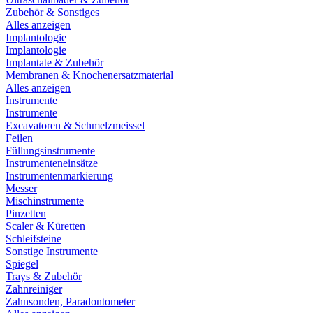
Zubehör & Sonstiges
Alles anzeigen
Implantologie
Implantologie
Implantate & Zubehör
Membranen & Knochenersatzmaterial
Alles anzeigen
Instrumente
Instrumente
Excavatoren & Schmelzmeissel
Feilen
Füllungsinstrumente
Instrumenteneinsätze
Instrumentenmarkierung
Messer
Mischinstrumente
Pinzetten
Scaler & Küretten
Schleifsteine
Sonstige Instrumente
Spiegel
Trays & Zubehör
Zahnreiniger
Zahnsonden, Paradontometer