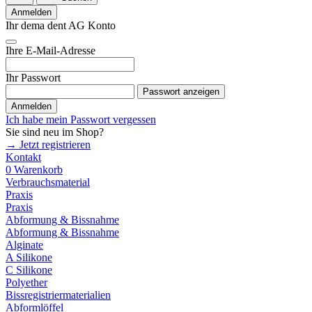
Anmelden
Ihr dema dent AG Konto
Ihre E-Mail-Adresse
Ihr Passwort
Passwort anzeigen
Anmelden
Ich habe mein Passwort vergessen
Sie sind neu im Shop?
→ Jetzt registrieren
Kontakt
0
Warenkorb
Verbrauchsmaterial
Praxis
Praxis
Abformung & Bissnahme
Abformung & Bissnahme
Alginate
A Silikone
C Silikone
Polyether
Bissregistriermaterialien
Abformlöffel