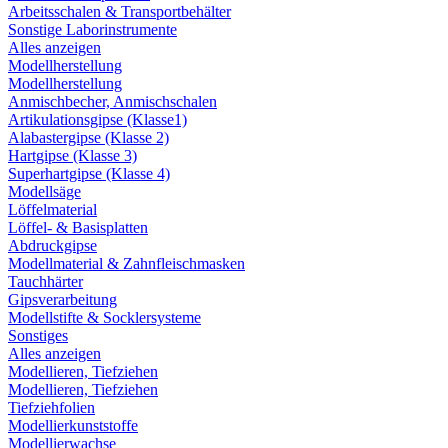
Arbeitsschalen & Transportbehälter
Sonstige Laborinstrumente
Alles anzeigen
Modellherstellung
Modellherstellung
Anmischbecher, Anmischschalen
Artikulationsgipse (Klasse1)
Alabastergipse (Klasse 2)
Hartgipse (Klasse 3)
Superhartgipse (Klasse 4)
Modellsäge
Löffelmaterial
Löffel- & Basisplatten
Abdruckgipse
Modellmaterial & Zahnfleischmasken
Tauchhärter
Gipsverarbeitung
Modellstifte & Socklersysteme
Sonstiges
Alles anzeigen
Modellieren, Tiefziehen
Modellieren, Tiefziehen
Tiefziehfolien
Modellierkunststoffe
Modellierwachse