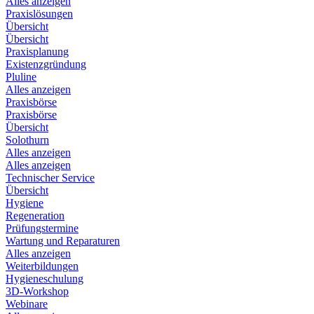
Alles anzeigen
Praxislösungen
Übersicht
Übersicht
Praxisplanung
Existenzgründung
Pluline
Alles anzeigen
Praxisbörse
Praxisbörse
Übersicht
Solothurn
Alles anzeigen
Alles anzeigen
Technischer Service
Übersicht
Hygiene
Regeneration
Prüfungstermine
Wartung und Reparaturen
Alles anzeigen
Weiterbildungen
Hygieneschulung
3D-Workshop
Webinare