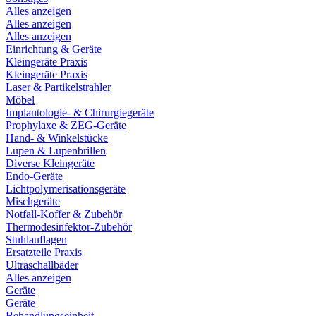
Alles anzeigen
Alles anzeigen
Alles anzeigen
Einrichtung & Geräte
Kleingeräte Praxis
Kleingeräte Praxis
Laser & Partikelstrahler
Möbel
Implantologie- & Chirurgiegeräte
Prophylaxe & ZEG-Geräte
Hand- & Winkelstücke
Lupen & Lupenbrillen
Diverse Kleingeräte
Endo-Geräte
Lichtpolymerisationsgeräte
Mischgeräte
Notfall-Koffer & Zubehör
Thermodesinfektor-Zubehör
Stuhlauflagen
Ersatzteile Praxis
Ultraschallbäder
Alles anzeigen
Geräte
Geräte
Behandlungseinheit