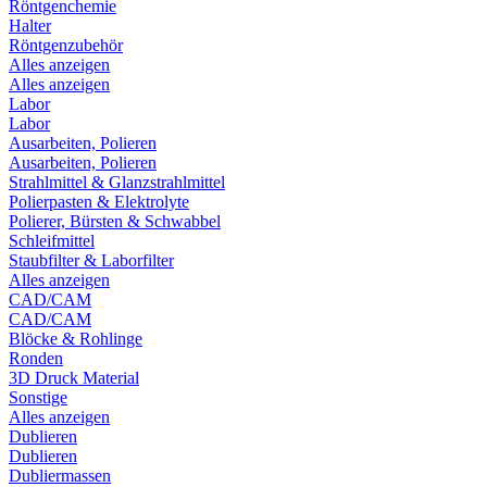
Röntgenchemie
Halter
Röntgenzubehör
Alles anzeigen
Alles anzeigen
Labor
Labor
Ausarbeiten, Polieren
Ausarbeiten, Polieren
Strahlmittel & Glanzstrahlmittel
Polierpasten & Elektrolyte
Polierer, Bürsten & Schwabbel
Schleifmittel
Staubfilter & Laborfilter
Alles anzeigen
CAD/CAM
CAD/CAM
Blöcke & Rohlinge
Ronden
3D Druck Material
Sonstige
Alles anzeigen
Dublieren
Dublieren
Dubliermassen