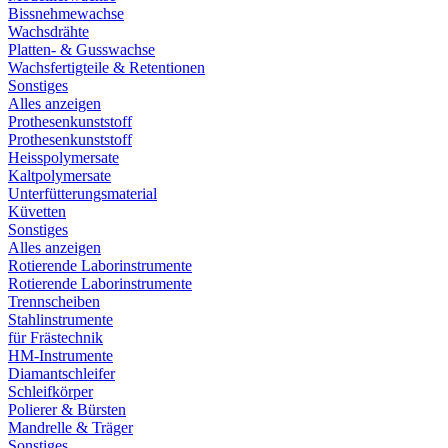
Bissnehmewachse
Wachsdrähte
Platten- & Gusswachse
Wachsfertigteile & Retentionen
Sonstiges
Alles anzeigen
Prothesenkunststoff
Prothesenkunststoff
Heisspolymersate
Kaltpolymersate
Unterfütterungsmaterial
Küvetten
Sonstiges
Alles anzeigen
Rotierende Laborinstrumente
Rotierende Laborinstrumente
Trennscheiben
Stahlinstrumente
für Frästechnik
HM-Instrumente
Diamantschleifer
Schleifkörper
Polierer & Bürsten
Mandrelle & Träger
Sonstiges