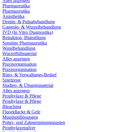
Alles anzeigen
Pharmazeutika
Pharmazeutika
Anästhetika
Dentin- & Pulpabehandlung
Gangrän- & Wurzelbehandlung
IVD (In Vitro Diagnostika)
Retraktion, Blutstillung
Sonstige Pharmazeutika
Wundbehandlung
Wurzelfüllmaterial
Alles anzeigen
Praxisorganisation
Praxisorganisation
Büro- & Verwaltungs-Bedarf
Spielzeug
Studien- & Übungsmaterial
Alles anzeigen
Prophylaxe & Pflege
Prophylaxe & Pflege
Bleaching
Fluoridlacke & Gele
Mundspüllösungen
Polier- und Zahnreinigungspasten
Prophylaxepulver