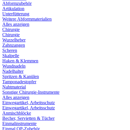
Abformzubehör
Artikulation
Unterfütterung
Weitere Abformmaterialien
Alles anzeigen
Chirurgie
Chirurgie
Wurzelheber
Zahnzangen
Scheren
Skalpelle
Haken & Klemmen
Wundnadeln
Nadelhalter
Spritzen & Kanülen
Tamponadestopfer
Nahtmaterial
Sonstige Chirurgie-Instrumente
Alles anzeigen
Einwegartikel, Arbeitsschutz
Einwegartikel, Arbeitsschutz
Anmischblöcke
Becher, Servietten & Tücher
Einmalinstrumente
Einmal OP-Zubehör