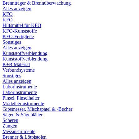
Brennträger & Brennüberwachung
Alles anzeigen
KFO
KFO
Hilfsmittel für KFO
KFO-Kunststoffe
KFO-Fertigteile
Sonstiges
Alles anzeigen
Kunststoffverblendung
Kunststoffverblendung
K+B Material
Verbundsysteme
Sonstiges
Alles anzeigen
Laborinstrumente
Laborinstrumente
Pinsel, Pinselhalter
Modellierinstrumente
Gipsmesser, Mischspatel & -Becher
Sägen & Sägeblätter
Scheren
Zangen
Messinstrumente
Brenner & Lötpistolen