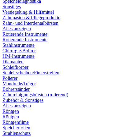
Speicheldiagnostika
Sonstiges
Versiegelung & Hilfsmittel
Zahnpasten & Pflegeprodukte
Zahn- und Interdentalbürsten
Alles anzeigen
Rotierende Instrumente
Rotierende Instrumente
Stahlinstrumente
Chirurgie-Bohrer
HM-Instrumente
Diamanten
Schleifkörper
Schleifscheiben/Finierstreifen
Polierer
Mandrelle/Träger
Bohrerständer
Zahnreinigungsbürsten (rotierend)
Zubehör & Sonstiges
Alles anzeigen
Röntgen
Röntgen
Röntgenfilme
Speicherfolien
Strahlenschutz