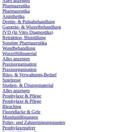
Alles anzeigen
Pharmazeutika
Pharmazeutika
Anästhetika
Dentin- & Pulpabehandlung
Gangrän- & Wurzelbehandlung
IVD (In Vitro Diagnostika)
Retraktion, Blutstillung
Sonstige Pharmazeutika
Wundbehandlung
Wurzelfüllmaterial
Alles anzeigen
Praxisorganisation
Praxisorganisation
Büro- & Verwaltungs-Bedarf
Spielzeug
Studien- & Übungsmaterial
Alles anzeigen
Prophylaxe & Pflege
Prophylaxe & Pflege
Bleaching
Fluoridlacke & Gele
Mundspüllösungen
Polier- und Zahnreinigungspasten
Prophylaxepulver