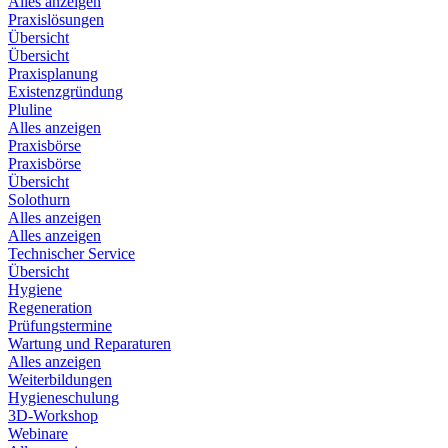
Alles anzeigen
Praxislösungen
Übersicht
Übersicht
Praxisplanung
Existenzgründung
Pluline
Alles anzeigen
Praxisbörse
Praxisbörse
Übersicht
Solothurn
Alles anzeigen
Alles anzeigen
Technischer Service
Übersicht
Hygiene
Regeneration
Prüfungstermine
Wartung und Reparaturen
Alles anzeigen
Weiterbildungen
Hygieneschulung
3D-Workshop
Webinare