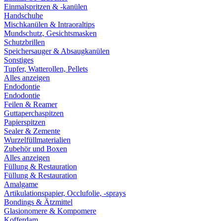
Einmalspritzen & -kanülen
Handschuhe
Mischkanülen & Intraoraltips
Mundschutz, Gesichtsmasken
Schutzbrillen
Speichersauger & Absaugkanülen
Sonstiges
Tupfer, Watterollen, Pellets
Alles anzeigen
Endodontie
Endodontie
Feilen & Reamer
Guttaperchaspitzen
Papierspitzen
Sealer & Zemente
Wurzelfüllmaterialien
Zubehör und Boxen
Alles anzeigen
Füllung & Restauration
Füllung & Restauration
Amalgame
Artikulationspapier, Occlufolie, -sprays
Bondings & Ätzmittel
Glasionomere & Kompomere
Kofferdam