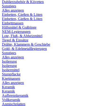
Dublierzubehör & Küvetten
Sonstiges
Alles anzeigen
Einbetten, Gießen & Löten
Einbetten, Gießen & Löten
Einbettmassen
Hilfsmittel & Gußringe
NEM-Legierungen
Lote, Fluß- & Abbeizmittel
Tiegel & Einsätze
Drähte, Klammern & Geschiebe
Gold- & Edelmetalllegierugen
Sonstiges
Alles anzeigen
Isolierung
Isolierung
Isoliermittel
Stumpflacke
Knetmassen
Alles anzeigen
Keramik
Keramik
Aufbrennkeramik
Vollkeramik
Anmischplatten