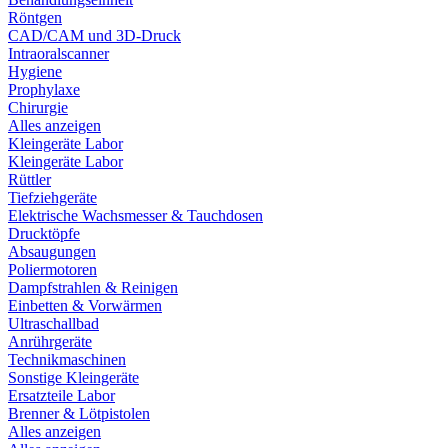
Röntgen
CAD/CAM und 3D-Druck
Intraoralscanner
Hygiene
Prophylaxe
Chirurgie
Alles anzeigen
Kleingeräte Labor
Kleingeräte Labor
Rüttler
Tiefziehgeräte
Elektrische Wachsmesser & Tauchdosen
Drucktöpfe
Absaugungen
Poliermotoren
Dampfstrahlen & Reinigen
Einbetten & Vorwärmen
Ultraschallbad
Anrührgeräte
Technikmaschinen
Sonstige Kleingeräte
Ersatzteile Labor
Brenner & Lötpistolen
Alles anzeigen