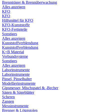
Brennträger & Brennüberwachung
Alles anzeigen
KFO
KFO
Hilfsmittel für KFO
KFO-Kunststoffe
KFO-Fertigteile
Sonstiges
Alles anzeigen
Kunststoffverblendung
Kunststoffverblendung
K+B Material
Verbundsysteme
Sonstiges
Alles anzeigen
Laborinstrumente
Laborinstrumente
Pinsel, Pinselhalter
Modellierinstrumente
Gipsmesser, Mischspatel & -Becher
Sägen & Sägeblätter
Scheren
Zangen
Messinstrumente
Brenner & Lötpistolen