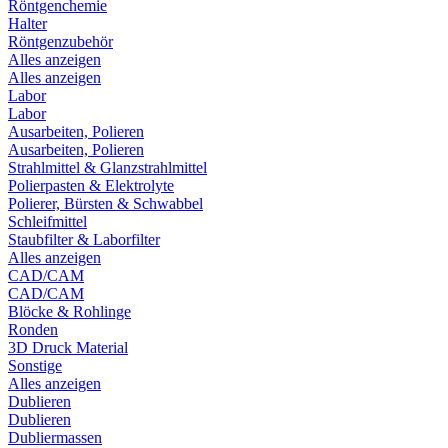
Röntgenchemie
Halter
Röntgenzubehör
Alles anzeigen
Alles anzeigen
Labor
Labor
Ausarbeiten, Polieren
Ausarbeiten, Polieren
Strahlmittel & Glanzstrahlmittel
Polierpasten & Elektrolyte
Polierer, Bürsten & Schwabbel
Schleifmittel
Staubfilter & Laborfilter
Alles anzeigen
CAD/CAM
CAD/CAM
Blöcke & Rohlinge
Ronden
3D Druck Material
Sonstige
Alles anzeigen
Dublieren
Dublieren
Dubliermassen