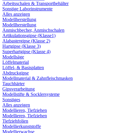
Arbeitsschalen & Transportbehälter
Sonstige Laborinstrumente
Alles anzeigen
Modellherstellung
Modellherstellung
Anmischbecher, Anmischschalen
Artikulationsgipse (Klasse1)
Alabastergipse (Klasse 2)
Hartgipse (Klasse 3)
Superhartgipse (Klasse 4)
Modellsäge
Löffelmaterial
Löffel- & Basisplatten
Abdruckgipse
Modellmaterial & Zahnfleischmasken
Tauchhärter
Gipsverarbeitung
Modellstifte & Socklersysteme
Sonstiges
Alles anzeigen
Modellieren, Tiefziehen
Modellieren, Tiefziehen
Tiefziehfolien
Modellierkunststoffe
Modellierwachse