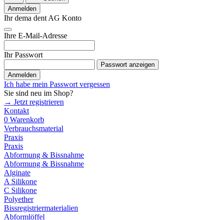
Anmelden
Ihr dema dent AG Konto
Ihre E-Mail-Adresse
Ihr Passwort
Passwort anzeigen
Anmelden
Ich habe mein Passwort vergessen
Sie sind neu im Shop?
→ Jetzt registrieren
Kontakt
0
Warenkorb
Verbrauchsmaterial
Praxis
Praxis
Abformung & Bissnahme
Abformung & Bissnahme
Alginate
A Silikone
C Silikone
Polyether
Bissregistriermaterialien
Abformlöffel