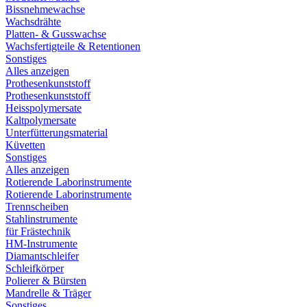
Bissnehmewachse
Wachsdrähte
Platten- & Gusswachse
Wachsfertigteile & Retentionen
Sonstiges
Alles anzeigen
Prothesenkunststoff
Prothesenkunststoff
Heisspolymersate
Kaltpolymersate
Unterfütterungsmaterial
Küvetten
Sonstiges
Alles anzeigen
Rotierende Laborinstrumente
Rotierende Laborinstrumente
Trennscheiben
Stahlinstrumente
für Frästechnik
HM-Instrumente
Diamantschleifer
Schleifkörper
Polierer & Bürsten
Mandrelle & Träger
Sonstiges