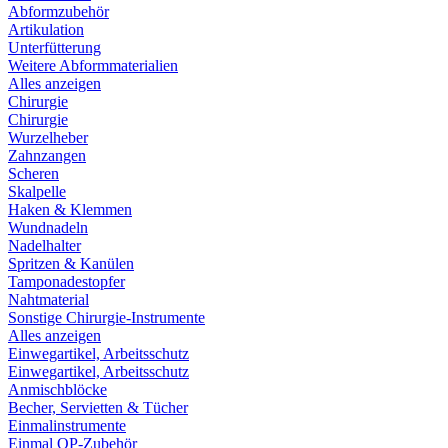
Abformzubehör
Artikulation
Unterfütterung
Weitere Abformmaterialien
Alles anzeigen
Chirurgie
Chirurgie
Wurzelheber
Zahnzangen
Scheren
Skalpelle
Haken & Klemmen
Wundnadeln
Nadelhalter
Spritzen & Kanülen
Tamponadestopfer
Nahtmaterial
Sonstige Chirurgie-Instrumente
Alles anzeigen
Einwegartikel, Arbeitsschutz
Einwegartikel, Arbeitsschutz
Anmischblöcke
Becher, Servietten & Tücher
Einmalinstrumente
Einmal OP-Zubehör