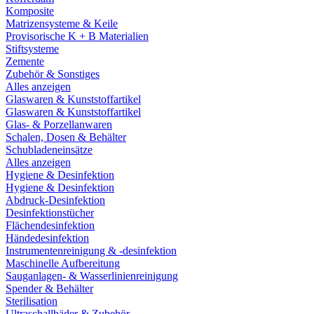
Komposite
Matrizensysteme & Keile
Provisorische K + B Materialien
Stiftsysteme
Zemente
Zubehör & Sonstiges
Alles anzeigen
Glaswaren & Kunststoffartikel
Glaswaren & Kunststoffartikel
Glas- & Porzellanwaren
Schalen, Dosen & Behälter
Schubladeneinsätze
Alles anzeigen
Hygiene & Desinfektion
Hygiene & Desinfektion
Abdruck-Desinfektion
Desinfektionstücher
Flächendesinfektion
Händedesinfektion
Instrumentenreinigung & -desinfektion
Maschinelle Aufbereitung
Sauganlagen- & Wasserlinienreinigung
Spender & Behälter
Sterilisation
Ultraschallbäder & Zubehör