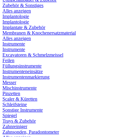
Zubehör & Sonstiges
Alles anzeigen
Implantologie
Implantologie
Implantate & Zubehör
Membranen & Knochenersatzmaterial
Alles anzeigen
Instrumente
Instrumente
Excavatoren & Schmelzmeissel
Feilen
Füllungsinstrumente
Instrumenteneinsätze
Instrumentenmarkierung
Messer
Mischinstrumente
Pinzetten
Scaler & Küretten
Schleifsteine
Sonstige Instrumente
Spiegel
Trays & Zubehör
Zahnreiniger
Zahnsonden, Paradontometer