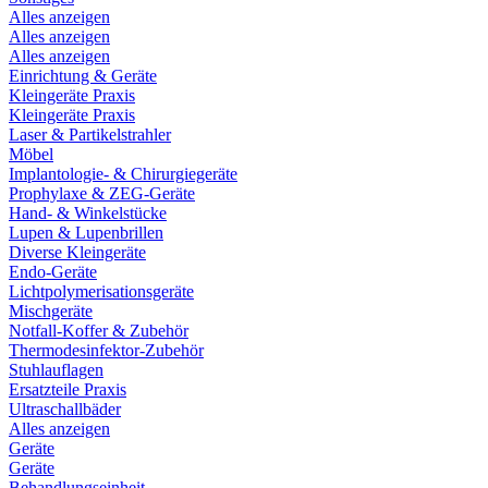
Alles anzeigen
Alles anzeigen
Alles anzeigen
Einrichtung & Geräte
Kleingeräte Praxis
Kleingeräte Praxis
Laser & Partikelstrahler
Möbel
Implantologie- & Chirurgiegeräte
Prophylaxe & ZEG-Geräte
Hand- & Winkelstücke
Lupen & Lupenbrillen
Diverse Kleingeräte
Endo-Geräte
Lichtpolymerisationsgeräte
Mischgeräte
Notfall-Koffer & Zubehör
Thermodesinfektor-Zubehör
Stuhlauflagen
Ersatzteile Praxis
Ultraschallbäder
Alles anzeigen
Geräte
Geräte
Behandlungseinheit