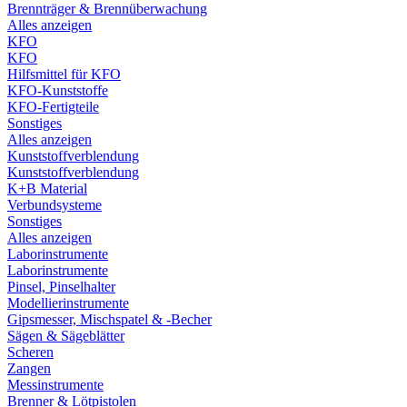
Brennträger & Brennüberwachung
Alles anzeigen
KFO
KFO
Hilfsmittel für KFO
KFO-Kunststoffe
KFO-Fertigteile
Sonstiges
Alles anzeigen
Kunststoffverblendung
Kunststoffverblendung
K+B Material
Verbundsysteme
Sonstiges
Alles anzeigen
Laborinstrumente
Laborinstrumente
Pinsel, Pinselhalter
Modellierinstrumente
Gipsmesser, Mischspatel & -Becher
Sägen & Sägeblätter
Scheren
Zangen
Messinstrumente
Brenner & Lötpistolen