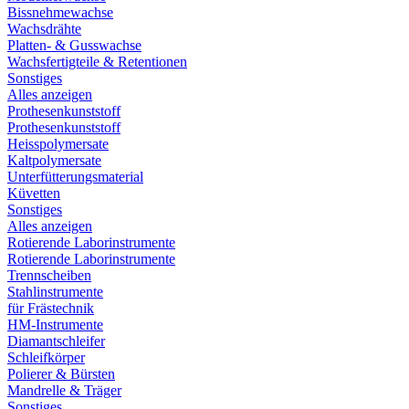
Bissnehmewachse
Wachsdrähte
Platten- & Gusswachse
Wachsfertigteile & Retentionen
Sonstiges
Alles anzeigen
Prothesenkunststoff
Prothesenkunststoff
Heisspolymersate
Kaltpolymersate
Unterfütterungsmaterial
Küvetten
Sonstiges
Alles anzeigen
Rotierende Laborinstrumente
Rotierende Laborinstrumente
Trennscheiben
Stahlinstrumente
für Frästechnik
HM-Instrumente
Diamantschleifer
Schleifkörper
Polierer & Bürsten
Mandrelle & Träger
Sonstiges