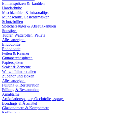
Einmalspritzen & -kanülen
Handschuhe
Mischkanülen & Intraoraltips
Mundschutz, Gesichtsmasken
Schutzbrillen
Speichersauger & Absaugkanülen
Sonstiges
Tupfer, Watterollen, Pellets
Alles anzeigen
Endodontie
Endodontie
Feilen & Reamer
Guttaperchaspitzen
Papierspitzen
Sealer & Zemente
Wurzelfüllmaterialien
Zubehör und Boxen
Alles anzeigen
Füllung & Restauration
Füllung & Restauration
Amalgame
Artikulationspapier, Occlufolie, -sprays
Bondings & Ätzmittel
Glasionomere & Kompomere
Kofferdam