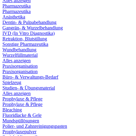
Alles anzeigen
Pharmazeutika
Pharmazeutika
Anästhetika
Dentin- & Pulpabehandlung
Gangrän- & Wurzelbehandlung
IVD (In Vitro Diagnostika)
Retraktion, Blutstillung
Sonstige Pharmazeutika
Wundbehandlung
Wurzelfüllmaterial
Alles anzeigen
Praxisorganisation
Praxisorganisation
Büro- & Verwaltungs-Bedarf
Spielzeug
Studien- & Übungsmaterial
Alles anzeigen
Prophylaxe & Pflege
Prophylaxe & Pflege
Bleaching
Fluoridlacke & Gele
Mundspüllösungen
Polier- und Zahnreinigungspasten
Prophylaxepulver