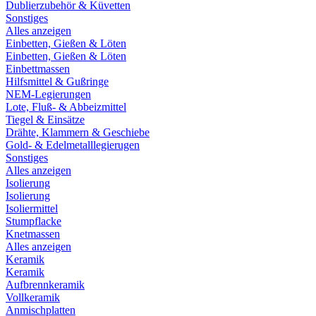
Dublierzubehör & Küvetten
Sonstiges
Alles anzeigen
Einbetten, Gießen & Löten
Einbetten, Gießen & Löten
Einbettmassen
Hilfsmittel & Gußringe
NEM-Legierungen
Lote, Fluß- & Abbeizmittel
Tiegel & Einsätze
Drähte, Klammern & Geschiebe
Gold- & Edelmetalllegierugen
Sonstiges
Alles anzeigen
Isolierung
Isolierung
Isoliermittel
Stumpflacke
Knetmassen
Alles anzeigen
Keramik
Keramik
Aufbrennkeramik
Vollkeramik
Anmischplatten