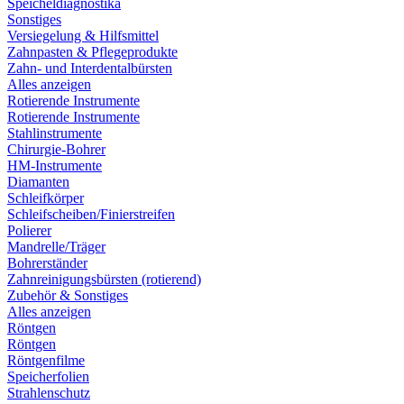
Speicheldiagnostika
Sonstiges
Versiegelung & Hilfsmittel
Zahnpasten & Pflegeprodukte
Zahn- und Interdentalbürsten
Alles anzeigen
Rotierende Instrumente
Rotierende Instrumente
Stahlinstrumente
Chirurgie-Bohrer
HM-Instrumente
Diamanten
Schleifkörper
Schleifscheiben/Finierstreifen
Polierer
Mandrelle/Träger
Bohrerständer
Zahnreinigungsbürsten (rotierend)
Zubehör & Sonstiges
Alles anzeigen
Röntgen
Röntgen
Röntgenfilme
Speicherfolien
Strahlenschutz