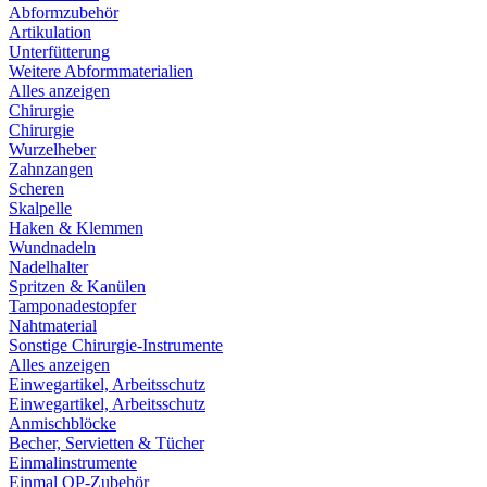
Abformzubehör
Artikulation
Unterfütterung
Weitere Abformmaterialien
Alles anzeigen
Chirurgie
Chirurgie
Wurzelheber
Zahnzangen
Scheren
Skalpelle
Haken & Klemmen
Wundnadeln
Nadelhalter
Spritzen & Kanülen
Tamponadestopfer
Nahtmaterial
Sonstige Chirurgie-Instrumente
Alles anzeigen
Einwegartikel, Arbeitsschutz
Einwegartikel, Arbeitsschutz
Anmischblöcke
Becher, Servietten & Tücher
Einmalinstrumente
Einmal OP-Zubehör