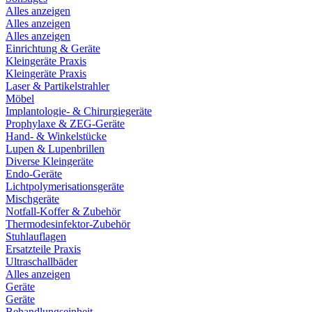
Alles anzeigen
Alles anzeigen
Alles anzeigen
Einrichtung & Geräte
Kleingeräte Praxis
Kleingeräte Praxis
Laser & Partikelstrahler
Möbel
Implantologie- & Chirurgiegeräte
Prophylaxe & ZEG-Geräte
Hand- & Winkelstücke
Lupen & Lupenbrillen
Diverse Kleingeräte
Endo-Geräte
Lichtpolymerisationsgeräte
Mischgeräte
Notfall-Koffer & Zubehör
Thermodesinfektor-Zubehör
Stuhlauflagen
Ersatzteile Praxis
Ultraschallbäder
Alles anzeigen
Geräte
Geräte
Behandlungseinheit