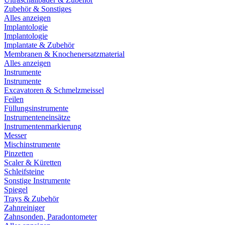
Zubehör & Sonstiges
Alles anzeigen
Implantologie
Implantologie
Implantate & Zubehör
Membranen & Knochenersatzmaterial
Alles anzeigen
Instrumente
Instrumente
Excavatoren & Schmelzmeissel
Feilen
Füllungsinstrumente
Instrumenteneinsätze
Instrumentenmarkierung
Messer
Mischinstrumente
Pinzetten
Scaler & Küretten
Schleifsteine
Sonstige Instrumente
Spiegel
Trays & Zubehör
Zahnreiniger
Zahnsonden, Paradontometer