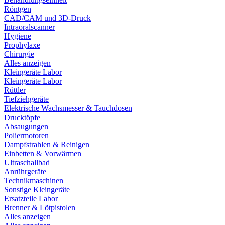
Röntgen
CAD/CAM und 3D-Druck
Intraoralscanner
Hygiene
Prophylaxe
Chirurgie
Alles anzeigen
Kleingeräte Labor
Kleingeräte Labor
Rüttler
Tiefziehgeräte
Elektrische Wachsmesser & Tauchdosen
Drucktöpfe
Absaugungen
Poliermotoren
Dampfstrahlen & Reinigen
Einbetten & Vorwärmen
Ultraschallbad
Anrührgeräte
Technikmaschinen
Sonstige Kleingeräte
Ersatzteile Labor
Brenner & Lötpistolen
Alles anzeigen