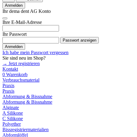
Anmelden
Ihr dema dent AG Konto
Ihre E-Mail-Adresse
Ihr Passwort
Passwort anzeigen
Anmelden
Ich habe mein Passwort vergessen
Sie sind neu im Shop?
→ Jetzt registrieren
Kontakt
0
Warenkorb
Verbrauchsmaterial
Praxis
Praxis
Abformung & Bissnahme
Abformung & Bissnahme
Alginate
A Silikone
C Silikone
Polyether
Bissregistriermaterialien
Abformlöffel