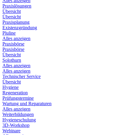
Alles anzeigen
Praxislösungen
Übersicht
Übersicht
Praxisplanung
Existenzgründung
Pluline
Alles anzeigen
Praxisbörse
Praxisbörse
Übersicht
Solothurn
Alles anzeigen
Alles anzeigen
Technischer Service
Übersicht
Hygiene
Regeneration
Prüfungstermine
Wartung und Reparaturen
Alles anzeigen
Weiterbildungen
Hygieneschulung
3D-Workshop
Webinare