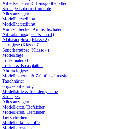
Arbeitsschalen & Transportbehälter
Sonstige Laborinstrumente
Alles anzeigen
Modellherstellung
Modellherstellung
Anmischbecher, Anmischschalen
Artikulationsgipse (Klasse1)
Alabastergipse (Klasse 2)
Hartgipse (Klasse 3)
Superhartgipse (Klasse 4)
Modellsäge
Löffelmaterial
Löffel- & Basisplatten
Abdruckgipse
Modellmaterial & Zahnfleischmasken
Tauchhärter
Gipsverarbeitung
Modellstifte & Socklersysteme
Sonstiges
Alles anzeigen
Modellieren, Tiefziehen
Modellieren, Tiefziehen
Tiefziehfolien
Modellierkunststoffe
Modellierwachse