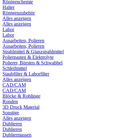
Röntgenchemie
Halter
Röntgenzubehör
Alles anzeigen
Alles anzeigen
Labor
Labor
Ausarbeiten, Polieren
Ausarbeiten, Polieren
Strahlmittel & Glanzstrahlmittel
Polierpasten & Elektrolyte
Polierer, Bürsten & Schwabbel
Schleifmittel
Staubfilter & Laborfilter
Alles anzeigen
CAD/CAM
CAD/CAM
Blöcke & Rohlinge
Ronden
3D Druck Material
Sonstige
Alles anzeigen
Dublieren
Dublieren
Dubliermassen