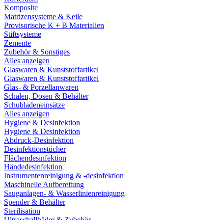
Komposite
Matrizensysteme & Keile
Provisorische K + B Materialien
Stiftsysteme
Zemente
Zubehör & Sonstiges
Alles anzeigen
Glaswaren & Kunststoffartikel
Glaswaren & Kunststoffartikel
Glas- & Porzellanwaren
Schalen, Dosen & Behälter
Schubladeneinsätze
Alles anzeigen
Hygiene & Desinfektion
Hygiene & Desinfektion
Abdruck-Desinfektion
Desinfektionstücher
Flächendesinfektion
Händedesinfektion
Instrumentenreinigung & -desinfektion
Maschinelle Aufbereitung
Sauganlagen- & Wasserlinienreinigung
Spender & Behälter
Sterilisation
Ultraschallbäder & Zubehör