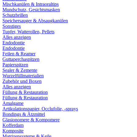
Mischkanülen & Intraoraltips
Mundschutz, Gesichtsmasken
Schutzbrillen
Speichersauger & Absaugkanülen
Sonstiges
Tupfer, Watterollen, Pellets
Alles anzeigen
Endodontie
Endodontie
Feilen & Reamer
Guttaperchaspitzen
Papierspitzen
Sealer & Zemente
Wurzelfüllmaterialien
Zubehör und Boxen
Alles anzeigen
Füllung & Restauration
Füllung & Restauration
Amalgame
Artikulationspapier, Occlufolie, -sprays
Bondings & Ätzmittel
Glasionomere & Kompomere
Kofferdam
Komposite
Matrizensysteme & Keile