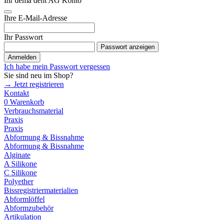
Ihr dema dent AG Konto
Ihre E-Mail-Adresse
Ihr Passwort
Passwort anzeigen
Anmelden
Ich habe mein Passwort vergessen
Sie sind neu im Shop?
→ Jetzt registrieren
Kontakt
0
Warenkorb
Verbrauchsmaterial
Praxis
Praxis
Abformung & Bissnahme
Abformung & Bissnahme
Alginate
A Silikone
C Silikone
Polyether
Bissregistriermaterialien
Abformlöffel
Abformzubehör
Artikulation