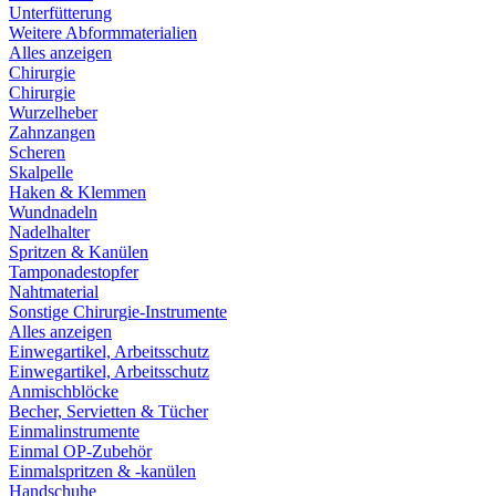
Unterfütterung
Weitere Abformmaterialien
Alles anzeigen
Chirurgie
Chirurgie
Wurzelheber
Zahnzangen
Scheren
Skalpelle
Haken & Klemmen
Wundnadeln
Nadelhalter
Spritzen & Kanülen
Tamponadestopfer
Nahtmaterial
Sonstige Chirurgie-Instrumente
Alles anzeigen
Einwegartikel, Arbeitsschutz
Einwegartikel, Arbeitsschutz
Anmischblöcke
Becher, Servietten & Tücher
Einmalinstrumente
Einmal OP-Zubehör
Einmalspritzen & -kanülen
Handschuhe