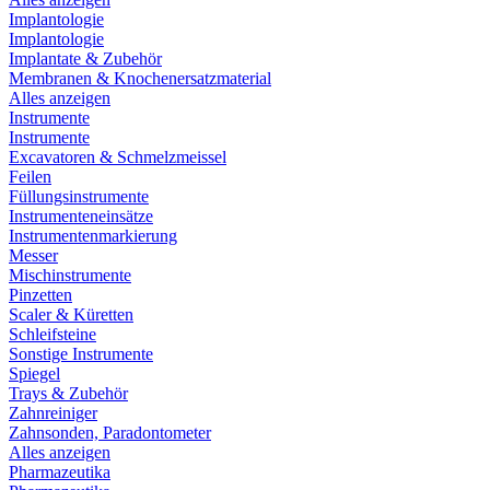
Implantologie
Implantologie
Implantate & Zubehör
Membranen & Knochenersatzmaterial
Alles anzeigen
Instrumente
Instrumente
Excavatoren & Schmelzmeissel
Feilen
Füllungsinstrumente
Instrumenteneinsätze
Instrumentenmarkierung
Messer
Mischinstrumente
Pinzetten
Scaler & Küretten
Schleifsteine
Sonstige Instrumente
Spiegel
Trays & Zubehör
Zahnreiniger
Zahnsonden, Paradontometer
Alles anzeigen
Pharmazeutika