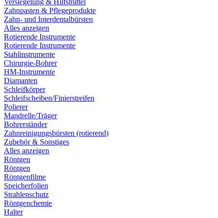
Versiegelung & Hilfsmittel
Zahnpasten & Pflegeprodukte
Zahn- und Interdentalbürsten
Alles anzeigen
Rotierende Instrumente
Rotierende Instrumente
Stahlinstrumente
Chirurgie-Bohrer
HM-Instrumente
Diamanten
Schleifkörper
Schleifscheiben/Finierstreifen
Polierer
Mandrelle/Träger
Bohrerständer
Zahnreinigungsbürsten (rotierend)
Zubehör & Sonstiges
Alles anzeigen
Röntgen
Röntgen
Röntgenfilme
Speicherfolien
Strahlenschutz
Röntgenchemie
Halter