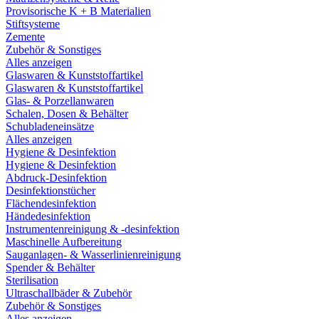
Provisorische K + B Materialien
Stiftsysteme
Zemente
Zubehör & Sonstiges
Alles anzeigen
Glaswaren & Kunststoffartikel
Glaswaren & Kunststoffartikel
Glas- & Porzellanwaren
Schalen, Dosen & Behälter
Schubladeneinsätze
Alles anzeigen
Hygiene & Desinfektion
Hygiene & Desinfektion
Abdruck-Desinfektion
Desinfektionstücher
Flächendesinfektion
Händedesinfektion
Instrumentenreinigung & -desinfektion
Maschinelle Aufbereitung
Sauganlagen- & Wasserlinienreinigung
Spender & Behälter
Sterilisation
Ultraschallbäder & Zubehör
Zubehör & Sonstiges
Alles anzeigen