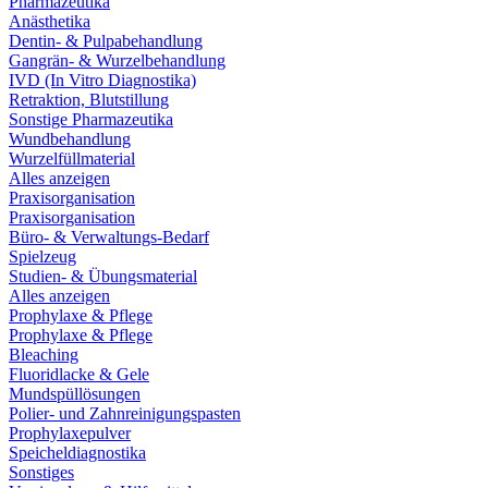
Pharmazeutika
Anästhetika
Dentin- & Pulpabehandlung
Gangrän- & Wurzelbehandlung
IVD (In Vitro Diagnostika)
Retraktion, Blutstillung
Sonstige Pharmazeutika
Wundbehandlung
Wurzelfüllmaterial
Alles anzeigen
Praxisorganisation
Praxisorganisation
Büro- & Verwaltungs-Bedarf
Spielzeug
Studien- & Übungsmaterial
Alles anzeigen
Prophylaxe & Pflege
Prophylaxe & Pflege
Bleaching
Fluoridlacke & Gele
Mundspüllösungen
Polier- und Zahnreinigungspasten
Prophylaxepulver
Speicheldiagnostika
Sonstiges