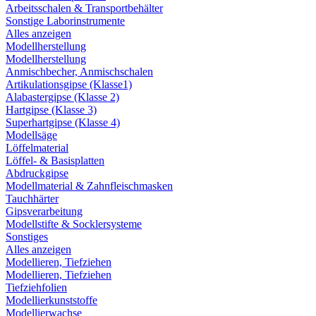
Arbeitsschalen & Transportbehälter
Sonstige Laborinstrumente
Alles anzeigen
Modellherstellung
Modellherstellung
Anmischbecher, Anmischschalen
Artikulationsgipse (Klasse1)
Alabastergipse (Klasse 2)
Hartgipse (Klasse 3)
Superhartgipse (Klasse 4)
Modellsäge
Löffelmaterial
Löffel- & Basisplatten
Abdruckgipse
Modellmaterial & Zahnfleischmasken
Tauchhärter
Gipsverarbeitung
Modellstifte & Socklersysteme
Sonstiges
Alles anzeigen
Modellieren, Tiefziehen
Modellieren, Tiefziehen
Tiefziehfolien
Modellierkunststoffe
Modellierwachse