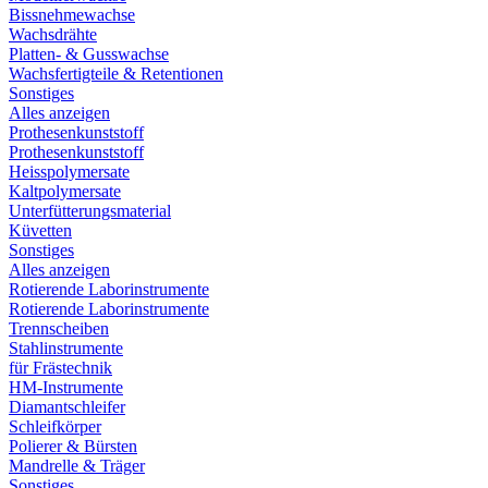
Bissnehmewachse
Wachsdrähte
Platten- & Gusswachse
Wachsfertigteile & Retentionen
Sonstiges
Alles anzeigen
Prothesenkunststoff
Prothesenkunststoff
Heisspolymersate
Kaltpolymersate
Unterfütterungsmaterial
Küvetten
Sonstiges
Alles anzeigen
Rotierende Laborinstrumente
Rotierende Laborinstrumente
Trennscheiben
Stahlinstrumente
für Frästechnik
HM-Instrumente
Diamantschleifer
Schleifkörper
Polierer & Bürsten
Mandrelle & Träger
Sonstiges