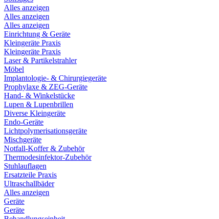
Alles anzeigen
Alles anzeigen
Alles anzeigen
Einrichtung & Geräte
Kleingeräte Praxis
Kleingeräte Praxis
Laser & Partikelstrahler
Möbel
Implantologie- & Chirurgiegeräte
Prophylaxe & ZEG-Geräte
Hand- & Winkelstücke
Lupen & Lupenbrillen
Diverse Kleingeräte
Endo-Geräte
Lichtpolymerisationsgeräte
Mischgeräte
Notfall-Koffer & Zubehör
Thermodesinfektor-Zubehör
Stuhlauflagen
Ersatzteile Praxis
Ultraschallbäder
Alles anzeigen
Geräte
Geräte
Behandlungseinheit