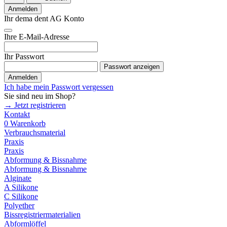
Anmelden
Ihr dema dent AG Konto
Ihre E-Mail-Adresse
Ihr Passwort
Passwort anzeigen
Anmelden
Ich habe mein Passwort vergessen
Sie sind neu im Shop?
→ Jetzt registrieren
Kontakt
0
Warenkorb
Verbrauchsmaterial
Praxis
Praxis
Abformung & Bissnahme
Abformung & Bissnahme
Alginate
A Silikone
C Silikone
Polyether
Bissregistriermaterialien
Abformlöffel