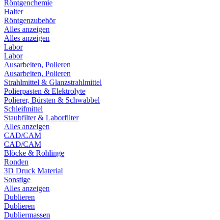
Röntgenchemie
Halter
Röntgenzubehör
Alles anzeigen
Alles anzeigen
Labor
Labor
Ausarbeiten, Polieren
Ausarbeiten, Polieren
Strahlmittel & Glanzstrahlmittel
Polierpasten & Elektrolyte
Polierer, Bürsten & Schwabbel
Schleifmittel
Staubfilter & Laborfilter
Alles anzeigen
CAD/CAM
CAD/CAM
Blöcke & Rohlinge
Ronden
3D Druck Material
Sonstige
Alles anzeigen
Dublieren
Dublieren
Dubliermassen