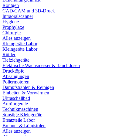
Röntgen
CAD/CAM und 3D-Druck
Intraoralscanner
Hygiene
Prophylaxe
Chirurgie
Alles anzeigen
Kleingeräte Labor
Kleingeräte Labor
Rüttler
Tiefziehgeräte
Elektrische Wachsmesser & Tauchdosen
Drucktöpfe
Absaugungen
Poliermotoren
Dampfstrahlen & Reinigen
Einbetten & Vorwärmen
Ultraschallbad
Anrührgeräte
Technikmaschinen
Sonstige Kleingeräte
Ersatzteile Labor
Brenner & Lötpistolen
Alles anzeigen