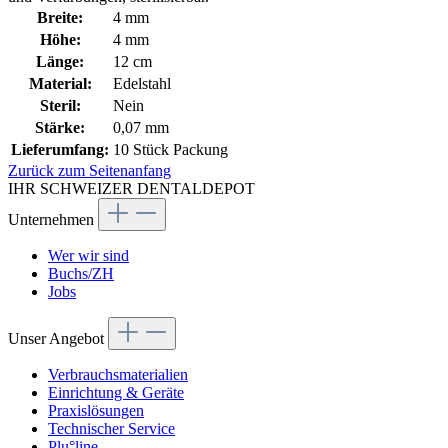
Breite:
4 mm
Höhe:
4 mm
Länge:
12 cm
Material:
Edelstahl
Steril:
Nein
Stärke:
0,07 mm
Lieferumfang:
10 Stück Packung
Zurück zum Seitenanfang
IHR SCHWEIZER DENTALDEPOT
Unternehmen
Wer wir sind
Buchs/ZH
Jobs
Unser Angebot
Verbrauchsmaterialien
Einrichtung & Geräte
Praxislösungen
Technischer Service
Plu°line