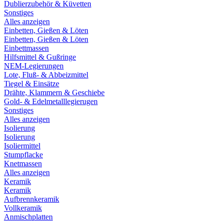
Dublierzubehör & Küvetten
Sonstiges
Alles anzeigen
Einbetten, Gießen & Löten
Einbetten, Gießen & Löten
Einbettmassen
Hilfsmittel & Gußringe
NEM-Legierungen
Lote, Fluß- & Abbeizmittel
Tiegel & Einsätze
Drähte, Klammern & Geschiebe
Gold- & Edelmetalllegierugen
Sonstiges
Alles anzeigen
Isolierung
Isolierung
Isoliermittel
Stumpflacke
Knetmassen
Alles anzeigen
Keramik
Keramik
Aufbrennkeramik
Vollkeramik
Anmischplatten