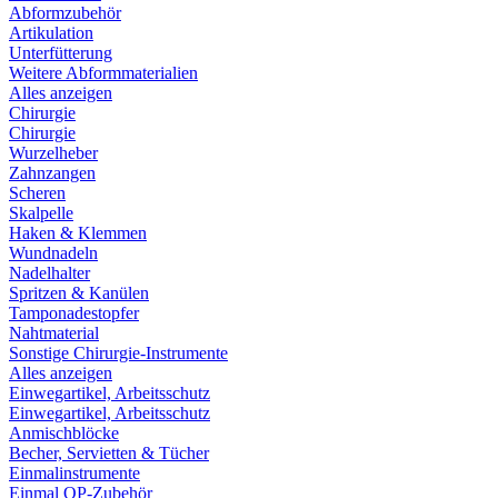
Abformzubehör
Artikulation
Unterfütterung
Weitere Abformmaterialien
Alles anzeigen
Chirurgie
Chirurgie
Wurzelheber
Zahnzangen
Scheren
Skalpelle
Haken & Klemmen
Wundnadeln
Nadelhalter
Spritzen & Kanülen
Tamponadestopfer
Nahtmaterial
Sonstige Chirurgie-Instrumente
Alles anzeigen
Einwegartikel, Arbeitsschutz
Einwegartikel, Arbeitsschutz
Anmischblöcke
Becher, Servietten & Tücher
Einmalinstrumente
Einmal OP-Zubehör