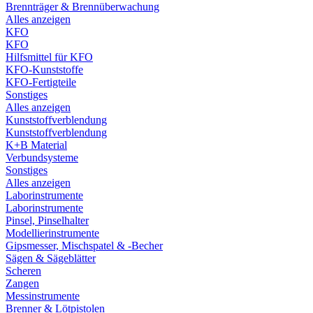
Brennträger & Brennüberwachung
Alles anzeigen
KFO
KFO
Hilfsmittel für KFO
KFO-Kunststoffe
KFO-Fertigteile
Sonstiges
Alles anzeigen
Kunststoffverblendung
Kunststoffverblendung
K+B Material
Verbundsysteme
Sonstiges
Alles anzeigen
Laborinstrumente
Laborinstrumente
Pinsel, Pinselhalter
Modellierinstrumente
Gipsmesser, Mischspatel & -Becher
Sägen & Sägeblätter
Scheren
Zangen
Messinstrumente
Brenner & Lötpistolen