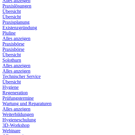
Alles anzeigen
Praxislösungen
Übersicht
Übersicht
Praxisplanung
Existenzgründung
Pluline
Alles anzeigen
Praxisbörse
Praxisbörse
Übersicht
Solothurn
Alles anzeigen
Alles anzeigen
Technischer Service
Übersicht
Hygiene
Regeneration
Prüfungstermine
Wartung und Reparaturen
Alles anzeigen
Weiterbildungen
Hygieneschulung
3D-Workshop
Webinare