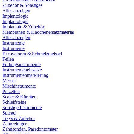
Zubehör & Sonstiges
Alles anzeigen
Implantologie
Implantologie
Implantate & Zubehör
Membranen & Knochenersatzmaterial
Alles anzeigen
Instrumente
Instrumente
Excavatoren & Schmelzmeissel
Feilen
Füllungsinstrumente
Instrumenteneinsätze
Instrumentenmarkierung
Messer
Mischinstrumente
Pinzetten
Scaler & Küretten
Schleifsteine
Sonstige Instrumente
Spiegel
Trays & Zubehör
Zahnreiniger
Zahnsonden, Paradontometer