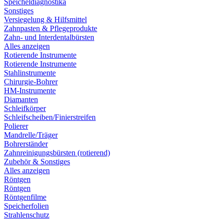
Speicheldiagnostika
Sonstiges
Versiegelung & Hilfsmittel
Zahnpasten & Pflegeprodukte
Zahn- und Interdentalbürsten
Alles anzeigen
Rotierende Instrumente
Rotierende Instrumente
Stahlinstrumente
Chirurgie-Bohrer
HM-Instrumente
Diamanten
Schleifkörper
Schleifscheiben/Finierstreifen
Polierer
Mandrelle/Träger
Bohrerständer
Zahnreinigungsbürsten (rotierend)
Zubehör & Sonstiges
Alles anzeigen
Röntgen
Röntgen
Röntgenfilme
Speicherfolien
Strahlenschutz