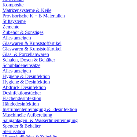
Komposite
Matrizensysteme & Keile
Provisorische K + B Materialien
Stiftsysteme
Zemente
Zubehör & Sonstiges
Alles anzeigen
Glaswaren & Kunststoffartikel
Glaswaren & Kunststoffartikel
Glas- & Porzellanwaren
Schalen, Dosen & Behälter
Schubladeneinsätze
Alles anzeigen
Hygiene & Desinfektion
Hygiene & Desinfektion
Abdruck-Desinfektion
Desinfektionstücher
Flächendesinfektion
Händedesinfektion
Instrumentenreinigung & -desinfektion
Maschinelle Aufbereitung
Sauganlagen- & Wasserlinienreinigung
Spender & Behälter
Sterilisation
Ultraschallbäder & Zubehör