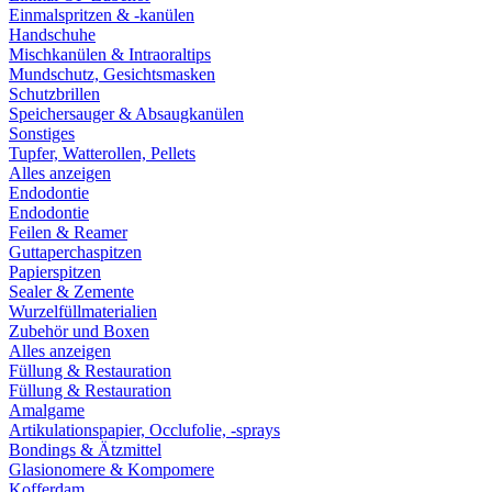
Einmalspritzen & -kanülen
Handschuhe
Mischkanülen & Intraoraltips
Mundschutz, Gesichtsmasken
Schutzbrillen
Speichersauger & Absaugkanülen
Sonstiges
Tupfer, Watterollen, Pellets
Alles anzeigen
Endodontie
Endodontie
Feilen & Reamer
Guttaperchaspitzen
Papierspitzen
Sealer & Zemente
Wurzelfüllmaterialien
Zubehör und Boxen
Alles anzeigen
Füllung & Restauration
Füllung & Restauration
Amalgame
Artikulationspapier, Occlufolie, -sprays
Bondings & Ätzmittel
Glasionomere & Kompomere
Kofferdam