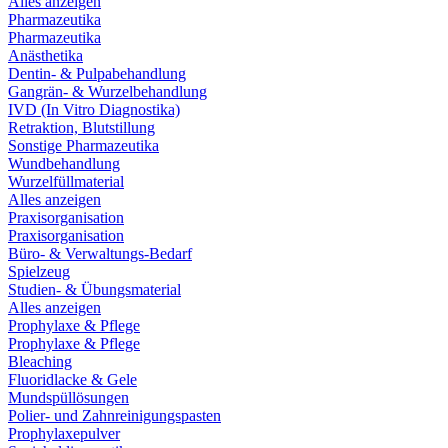
Alles anzeigen
Pharmazeutika
Pharmazeutika
Anästhetika
Dentin- & Pulpabehandlung
Gangrän- & Wurzelbehandlung
IVD (In Vitro Diagnostika)
Retraktion, Blutstillung
Sonstige Pharmazeutika
Wundbehandlung
Wurzelfüllmaterial
Alles anzeigen
Praxisorganisation
Praxisorganisation
Büro- & Verwaltungs-Bedarf
Spielzeug
Studien- & Übungsmaterial
Alles anzeigen
Prophylaxe & Pflege
Prophylaxe & Pflege
Bleaching
Fluoridlacke & Gele
Mundspüllösungen
Polier- und Zahnreinigungspasten
Prophylaxepulver