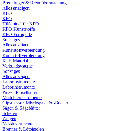
Brennträger & Brennüberwachung
Alles anzeigen
KFO
KFO
Hilfsmittel für KFO
KFO-Kunststoffe
KFO-Fertigteile
Sonstiges
Alles anzeigen
Kunststoffverblendung
Kunststoffverblendung
K+B Material
Verbundsysteme
Sonstiges
Alles anzeigen
Laborinstrumente
Laborinstrumente
Pinsel, Pinselhalter
Modellierinstrumente
Gipsmesser, Mischspatel & -Becher
Sägen & Sägeblätter
Scheren
Zangen
Messinstrumente
Brenner & Lötpistolen