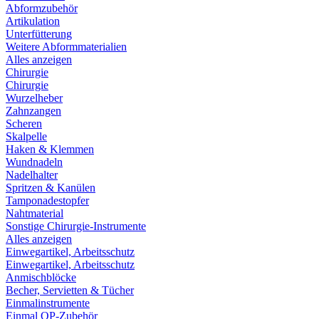
Abformzubehör
Artikulation
Unterfütterung
Weitere Abformmaterialien
Alles anzeigen
Chirurgie
Chirurgie
Wurzelheber
Zahnzangen
Scheren
Skalpelle
Haken & Klemmen
Wundnadeln
Nadelhalter
Spritzen & Kanülen
Tamponadestopfer
Nahtmaterial
Sonstige Chirurgie-Instrumente
Alles anzeigen
Einwegartikel, Arbeitsschutz
Einwegartikel, Arbeitsschutz
Anmischblöcke
Becher, Servietten & Tücher
Einmalinstrumente
Einmal OP-Zubehör