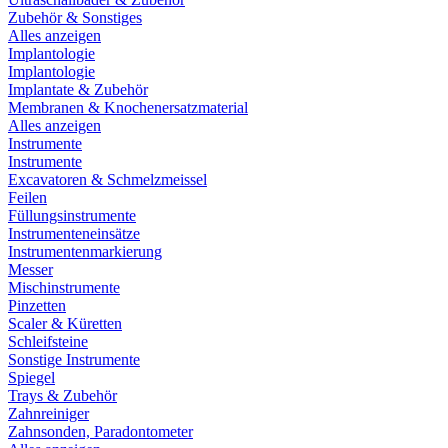
Zubehör & Sonstiges
Alles anzeigen
Implantologie
Implantologie
Implantate & Zubehör
Membranen & Knochenersatzmaterial
Alles anzeigen
Instrumente
Instrumente
Excavatoren & Schmelzmeissel
Feilen
Füllungsinstrumente
Instrumenteneinsätze
Instrumentenmarkierung
Messer
Mischinstrumente
Pinzetten
Scaler & Küretten
Schleifsteine
Sonstige Instrumente
Spiegel
Trays & Zubehör
Zahnreiniger
Zahnsonden, Paradontometer