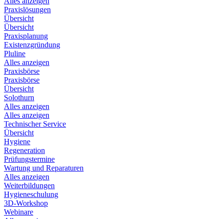
Alles anzeigen
Praxislösungen
Übersicht
Übersicht
Praxisplanung
Existenzgründung
Pluline
Alles anzeigen
Praxisbörse
Praxisbörse
Übersicht
Solothurn
Alles anzeigen
Alles anzeigen
Technischer Service
Übersicht
Hygiene
Regeneration
Prüfungstermine
Wartung und Reparaturen
Alles anzeigen
Weiterbildungen
Hygieneschulung
3D-Workshop
Webinare