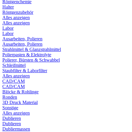
Röntgenchemie
Halter
Röntgenzubehör
Alles anzeigen
Alles anzeigen
Labor
Labor
Ausarbeiten, Polieren
Ausarbeiten, Polieren
Strahlmittel & Glanzstrahlmittel
Polierpasten & Elektrolyte
Polierer, Bürsten & Schwabbel
Schleifmittel
Staubfilter & Laborfilter
Alles anzeigen
CAD/CAM
CAD/CAM
Blöcke & Rohlinge
Ronden
3D Druck Material
Sonstige
Alles anzeigen
Dublieren
Dublieren
Dubliermassen