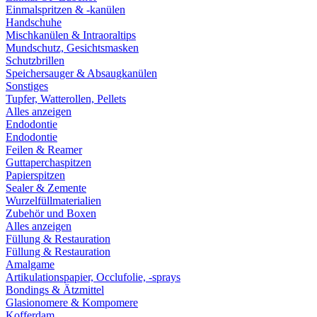
Einmalspritzen & -kanülen
Handschuhe
Mischkanülen & Intraoraltips
Mundschutz, Gesichtsmasken
Schutzbrillen
Speichersauger & Absaugkanülen
Sonstiges
Tupfer, Watterollen, Pellets
Alles anzeigen
Endodontie
Endodontie
Feilen & Reamer
Guttaperchaspitzen
Papierspitzen
Sealer & Zemente
Wurzelfüllmaterialien
Zubehör und Boxen
Alles anzeigen
Füllung & Restauration
Füllung & Restauration
Amalgame
Artikulationspapier, Occlufolie, -sprays
Bondings & Ätzmittel
Glasionomere & Kompomere
Kofferdam