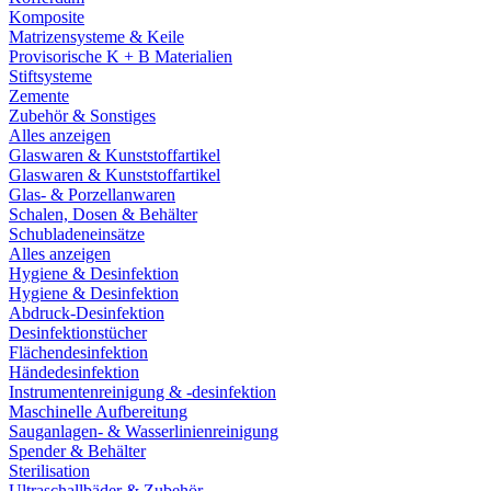
Komposite
Matrizensysteme & Keile
Provisorische K + B Materialien
Stiftsysteme
Zemente
Zubehör & Sonstiges
Alles anzeigen
Glaswaren & Kunststoffartikel
Glaswaren & Kunststoffartikel
Glas- & Porzellanwaren
Schalen, Dosen & Behälter
Schubladeneinsätze
Alles anzeigen
Hygiene & Desinfektion
Hygiene & Desinfektion
Abdruck-Desinfektion
Desinfektionstücher
Flächendesinfektion
Händedesinfektion
Instrumentenreinigung & -desinfektion
Maschinelle Aufbereitung
Sauganlagen- & Wasserlinienreinigung
Spender & Behälter
Sterilisation
Ultraschallbäder & Zubehör