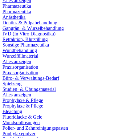
Alles anzeigen
Pharmazeutika
Pharmazeutika
Anästhetika
Dentin- & Pulpabehandlung
Gangrän- & Wurzelbehandlung
IVD (In Vitro Diagnostika)
Retraktion, Blutstillung
Sonstige Pharmazeutika
Wundbehandlung
Wurzelfüllmaterial
Alles anzeigen
Praxisorganisation
Praxisorganisation
Büro- & Verwaltungs-Bedarf
Spielzeug
Studien- & Übungsmaterial
Alles anzeigen
Prophylaxe & Pflege
Prophylaxe & Pflege
Bleaching
Fluoridlacke & Gele
Mundspüllösungen
Polier- und Zahnreinigungspasten
Pophylaxepulver