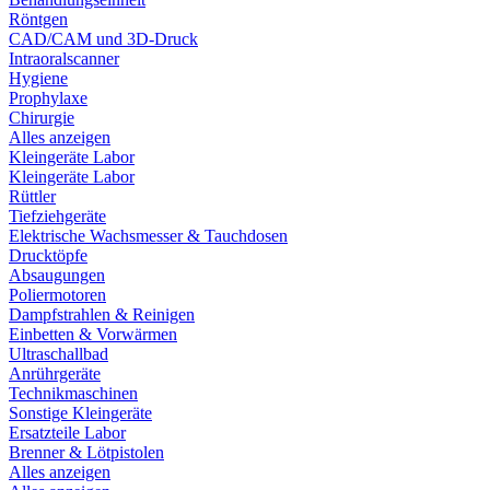
Röntgen
CAD/CAM und 3D-Druck
Intraoralscanner
Hygiene
Prophylaxe
Chirurgie
Alles anzeigen
Kleingeräte Labor
Kleingeräte Labor
Rüttler
Tiefziehgeräte
Elektrische Wachsmesser & Tauchdosen
Drucktöpfe
Absaugungen
Poliermotoren
Dampfstrahlen & Reinigen
Einbetten & Vorwärmen
Ultraschallbad
Anrührgeräte
Technikmaschinen
Sonstige Kleingeräte
Ersatzteile Labor
Brenner & Lötpistolen
Alles anzeigen