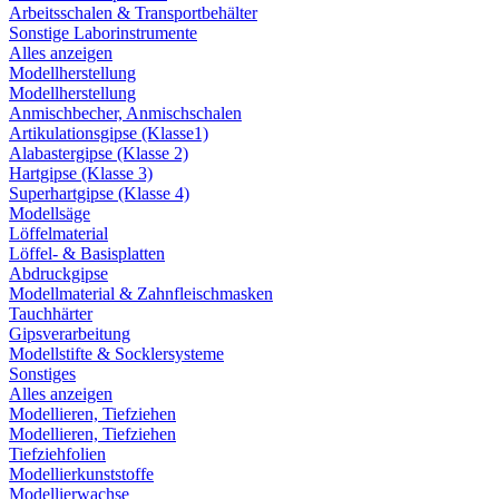
Arbeitsschalen & Transportbehälter
Sonstige Laborinstrumente
Alles anzeigen
Modellherstellung
Modellherstellung
Anmischbecher, Anmischschalen
Artikulationsgipse (Klasse1)
Alabastergipse (Klasse 2)
Hartgipse (Klasse 3)
Superhartgipse (Klasse 4)
Modellsäge
Löffelmaterial
Löffel- & Basisplatten
Abdruckgipse
Modellmaterial & Zahnfleischmasken
Tauchhärter
Gipsverarbeitung
Modellstifte & Socklersysteme
Sonstiges
Alles anzeigen
Modellieren, Tiefziehen
Modellieren, Tiefziehen
Tiefziehfolien
Modellierkunststoffe
Modellierwachse