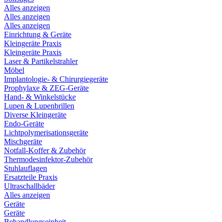
Alles anzeigen
Alles anzeigen
Alles anzeigen
Einrichtung & Geräte
Kleingeräte Praxis
Kleingeräte Praxis
Laser & Partikelstrahler
Möbel
Implantologie- & Chirurgiegeräte
Prophylaxe & ZEG-Geräte
Hand- & Winkelstücke
Lupen & Lupenbrillen
Diverse Kleingeräte
Endo-Geräte
Lichtpolymerisationsgeräte
Mischgeräte
Notfall-Koffer & Zubehör
Thermodesinfektor-Zubehör
Stuhlauflagen
Ersatzteile Praxis
Ultraschallbäder
Alles anzeigen
Geräte
Geräte
Behandlungseinheit