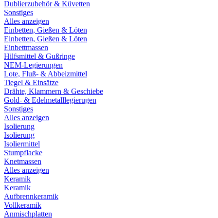
Dublierzubehör & Küvetten
Sonstiges
Alles anzeigen
Einbetten, Gießen & Löten
Einbetten, Gießen & Löten
Einbettmassen
Hilfsmittel & Gußringe
NEM-Legierungen
Lote, Fluß- & Abbeizmittel
Tiegel & Einsätze
Drähte, Klammern & Geschiebe
Gold- & Edelmetalllegierugen
Sonstiges
Alles anzeigen
Isolierung
Isolierung
Isoliermittel
Stumpflacke
Knetmassen
Alles anzeigen
Keramik
Keramik
Aufbrennkeramik
Vollkeramik
Anmischplatten