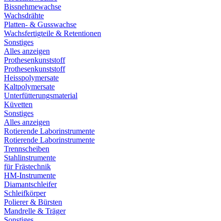
Bissnehmewachse
Wachsdrähte
Platten- & Gusswachse
Wachsfertigteile & Retentionen
Sonstiges
Alles anzeigen
Prothesenkunststoff
Prothesenkunststoff
Heisspolymersate
Kaltpolymersate
Unterfütterungsmaterial
Küvetten
Sonstiges
Alles anzeigen
Rotierende Laborinstrumente
Rotierende Laborinstrumente
Trennscheiben
Stahlinstrumente
für Frästechnik
HM-Instrumente
Diamantschleifer
Schleifkörper
Polierer & Bürsten
Mandrelle & Träger
Sonstiges