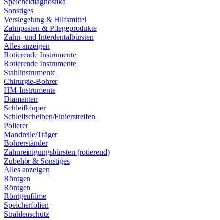
Speicheldiagnostika
Sonstiges
Versiegelung & Hilfsmittel
Zahnpasten & Pflegeprodukte
Zahn- und Interdentalbürsten
Alles anzeigen
Rotierende Instrumente
Rotierende Instrumente
Stahlinstrumente
Chirurgie-Bohrer
HM-Instrumente
Diamanten
Schleifkörper
Schleifscheiben/Finierstreifen
Polierer
Mandrelle/Träger
Bohrerständer
Zahnreinigungsbürsten (rotierend)
Zubehör & Sonstiges
Alles anzeigen
Röntgen
Röntgen
Röntgenfilme
Speicherfolien
Strahlenschutz