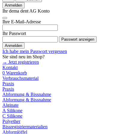
Anmelden
Ihr dema dent AG Konto
Ihre E-Mail-Adresse
Ihr Passwort
Passwort anzeigen
Anmelden
Ich habe mein Passwort vergessen
Sie sind neu im Shop?
→ Jetzt registrieren
Kontakt
0
Warenkorb
Verbrauchsmaterial
Praxis
Praxis
Abformung & Bissnahme
Abformung & Bissnahme
Alginate
A Silikone
C Silikone
Polyether
Bissregistriermaterialien
Abformlöffel