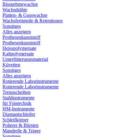
Bissnehmewachse
Wachsdrähte
Platten- & Gusswachse
Wachsfertigteile & Retentionen
Sonstiges
Alles anzeigen
Prothesenkunststoff
Prothesenkunststoff
Heisspolymersate
Kaltpolymersate
Unterfütterungsmaterial
Küvetten
Sonstiges
Alles anzeigen
Rotierende Laborinstrumente
Rotierende Laborinstrumente
Trennscheiben
Stahlinstrumente
für Frästechnik
HM-Instrumente
Diamantschleifer
Schleifkörper
Polierer & Bürsten
Mandrelle & Träger
Sonstiges