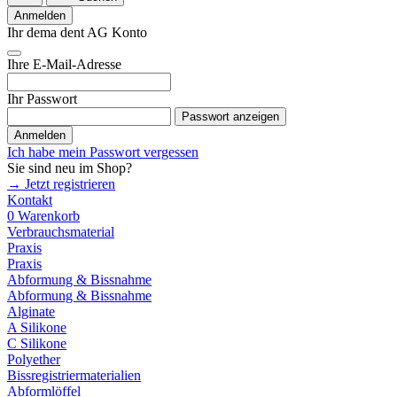
Anmelden
Ihr dema dent AG Konto
Ihre E-Mail-Adresse
Ihr Passwort
Passwort anzeigen
Anmelden
Ich habe mein Passwort vergessen
Sie sind neu im Shop?
→ Jetzt registrieren
Kontakt
0
Warenkorb
Verbrauchsmaterial
Praxis
Praxis
Abformung & Bissnahme
Abformung & Bissnahme
Alginate
A Silikone
C Silikone
Polyether
Bissregistriermaterialien
Abformlöffel