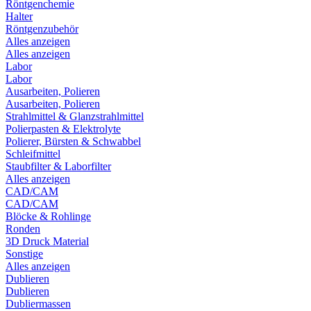
Röntgenchemie
Halter
Röntgenzubehör
Alles anzeigen
Alles anzeigen
Labor
Labor
Ausarbeiten, Polieren
Ausarbeiten, Polieren
Strahlmittel & Glanzstrahlmittel
Polierpasten & Elektrolyte
Polierer, Bürsten & Schwabbel
Schleifmittel
Staubfilter & Laborfilter
Alles anzeigen
CAD/CAM
CAD/CAM
Blöcke & Rohlinge
Ronden
3D Druck Material
Sonstige
Alles anzeigen
Dublieren
Dublieren
Dubliermassen