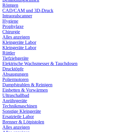
Röntgen
CAD/CAM und 3D-Druck
Intraoralscanner
Hygiene
Prophylaxe
Chirurgie
Alles anzeigen
Kleingeräte Labor
Kleingeräte Labor
Rüttler
Tiefziehgeräte
Elektrische Wachsmesser & Tauchdosen
Drucktöpfe
Absaugungen
Poliermotoren
Dampfstrahlen & Reinigen
Einbetten & Vorwärmen
Ultraschallbad
Anrührgeräte
Technikmaschinen
Sonstige Kleingeräte
Ersatzteile Labor
Brenner & Lötpistolen
Alles anzeigen