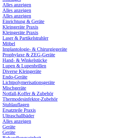
Alles anzeigen
Alles anzeigen
Alles anzeigen
Einrichtung & Geräte
Kleingeräte Praxis
Kleingeräte Praxis
Laser & Partikelstrahler
Möbel
Implantologie- & Chirurgiegeräte
Prophylaxe & ZEG-Geräte
Hand- & Winkelstücke
Lupen & Lupenbrillen
Diverse Kleingeräte
Endo-Geräte
Lichtpolymerisationsgeräte
Mischgeräte
Notfall-Koffer & Zubehör
Thermodesinfektor-Zubehör
Stuhlauflagen
Ersatzteile Praxis
Ultraschallbäder
Alles anzeigen
Geräte
Geräte
Behandlungseinheit