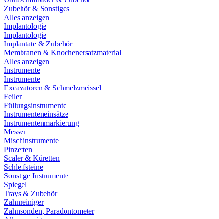
Zubehör & Sonstiges
Alles anzeigen
Implantologie
Implantologie
Implantate & Zubehör
Membranen & Knochenersatzmaterial
Alles anzeigen
Instrumente
Instrumente
Excavatoren & Schmelzmeissel
Feilen
Füllungsinstrumente
Instrumenteneinsätze
Instrumentenmarkierung
Messer
Mischinstrumente
Pinzetten
Scaler & Küretten
Schleifsteine
Sonstige Instrumente
Spiegel
Trays & Zubehör
Zahnreiniger
Zahnsonden, Paradontometer