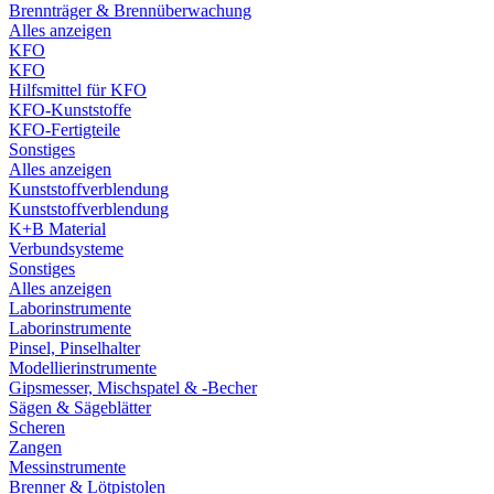
Brennträger & Brennüberwachung
Alles anzeigen
KFO
KFO
Hilfsmittel für KFO
KFO-Kunststoffe
KFO-Fertigteile
Sonstiges
Alles anzeigen
Kunststoffverblendung
Kunststoffverblendung
K+B Material
Verbundsysteme
Sonstiges
Alles anzeigen
Laborinstrumente
Laborinstrumente
Pinsel, Pinselhalter
Modellierinstrumente
Gipsmesser, Mischspatel & -Becher
Sägen & Sägeblätter
Scheren
Zangen
Messinstrumente
Brenner & Lötpistolen