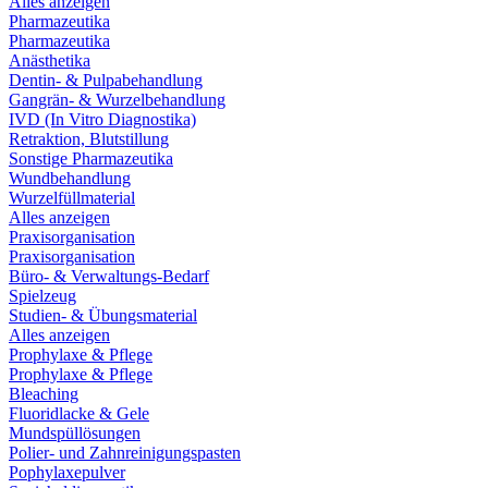
Alles anzeigen
Pharmazeutika
Pharmazeutika
Anästhetika
Dentin- & Pulpabehandlung
Gangrän- & Wurzelbehandlung
IVD (In Vitro Diagnostika)
Retraktion, Blutstillung
Sonstige Pharmazeutika
Wundbehandlung
Wurzelfüllmaterial
Alles anzeigen
Praxisorganisation
Praxisorganisation
Büro- & Verwaltungs-Bedarf
Spielzeug
Studien- & Übungsmaterial
Alles anzeigen
Prophylaxe & Pflege
Prophylaxe & Pflege
Bleaching
Fluoridlacke & Gele
Mundspüllösungen
Polier- und Zahnreinigungspasten
Pophylaxepulver