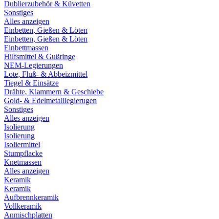
Dublierzubehör & Küvetten
Sonstiges
Alles anzeigen
Einbetten, Gießen & Löten
Einbetten, Gießen & Löten
Einbettmassen
Hilfsmittel & Gußringe
NEM-Legierungen
Lote, Fluß- & Abbeizmittel
Tiegel & Einsätze
Drähte, Klammern & Geschiebe
Gold- & Edelmetalllegierugen
Sonstiges
Alles anzeigen
Isolierung
Isolierung
Isoliermittel
Stumpflacke
Knetmassen
Alles anzeigen
Keramik
Keramik
Aufbrennkeramik
Vollkeramik
Anmischplatten