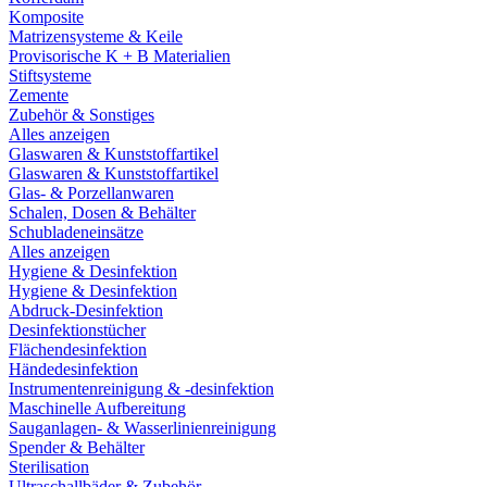
Komposite
Matrizensysteme & Keile
Provisorische K + B Materialien
Stiftsysteme
Zemente
Zubehör & Sonstiges
Alles anzeigen
Glaswaren & Kunststoffartikel
Glaswaren & Kunststoffartikel
Glas- & Porzellanwaren
Schalen, Dosen & Behälter
Schubladeneinsätze
Alles anzeigen
Hygiene & Desinfektion
Hygiene & Desinfektion
Abdruck-Desinfektion
Desinfektionstücher
Flächendesinfektion
Händedesinfektion
Instrumentenreinigung & -desinfektion
Maschinelle Aufbereitung
Sauganlagen- & Wasserlinienreinigung
Spender & Behälter
Sterilisation
Ultraschallbäder & Zubehör