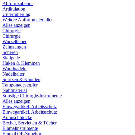
Abformzubehör
Artikulation
Unterfütterung
Weitere Abformmaterialien
Alles anzeigen
Chirurgie
Chirurgie
Wurzelheber
Zahnzangen
Scheren
Skalpelle
Haken & Klemmen
Wundnadeln
Nadelhalter
Spritzen & Kanülen
Tamponadestopfer
Nahtmaterial
Sonstige Chirurgie-Instrumente
Alles anzeigen
Einwegartikel, Arbeitsschutz
Einwegartikel, Arbeitsschutz
Anmischblöcke
Becher, Servietten & Tücher
Einmalinstrumente
Einmal OP-Zubehör