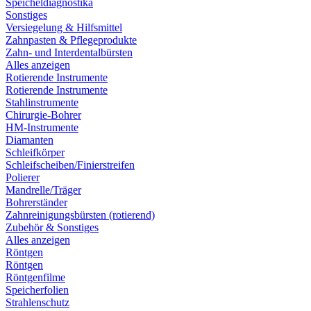
Speicheldiagnostika
Sonstiges
Versiegelung & Hilfsmittel
Zahnpasten & Pflegeprodukte
Zahn- und Interdentalbürsten
Alles anzeigen
Rotierende Instrumente
Rotierende Instrumente
Stahlinstrumente
Chirurgie-Bohrer
HM-Instrumente
Diamanten
Schleifkörper
Schleifscheiben/Finierstreifen
Polierer
Mandrelle/Träger
Bohrerständer
Zahnreinigungsbürsten (rotierend)
Zubehör & Sonstiges
Alles anzeigen
Röntgen
Röntgen
Röntgenfilme
Speicherfolien
Strahlenschutz