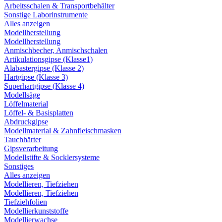
Arbeitsschalen & Transportbehälter
Sonstige Laborinstrumente
Alles anzeigen
Modellherstellung
Modellherstellung
Anmischbecher, Anmischschalen
Artikulationsgipse (Klasse1)
Alabastergipse (Klasse 2)
Hartgipse (Klasse 3)
Superhartgipse (Klasse 4)
Modellsäge
Löffelmaterial
Löffel- & Basisplatten
Abdruckgipse
Modellmaterial & Zahnfleischmasken
Tauchhärter
Gipsverarbeitung
Modellstifte & Socklersysteme
Sonstiges
Alles anzeigen
Modellieren, Tiefziehen
Modellieren, Tiefziehen
Tiefziehfolien
Modellierkunststoffe
Modellierwachse