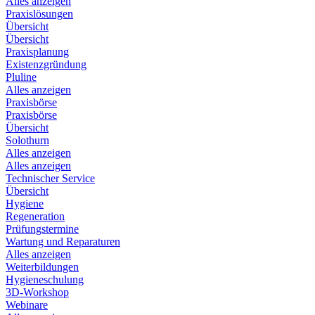
Alles anzeigen
Praxislösungen
Übersicht
Übersicht
Praxisplanung
Existenzgründung
Pluline
Alles anzeigen
Praxisbörse
Praxisbörse
Übersicht
Solothurn
Alles anzeigen
Alles anzeigen
Technischer Service
Übersicht
Hygiene
Regeneration
Prüfungstermine
Wartung und Reparaturen
Alles anzeigen
Weiterbildungen
Hygieneschulung
3D-Workshop
Webinare