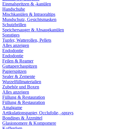
Einmalspritzen & -kanülen
Handschuhe
Mischkanülen & Intraoraltips
Mundschutz, Gesichtsmasken
Schutzbrillen
Speichersauger & Absaugkanülen
Sonstiges
Tupfer, Watterollen, Pellets
Alles anzeigen
Endodontie
Endodontie
Feilen & Reamer
Guttaperchaspitzen
Papierspitzen
Sealer & Zemente
Wurzelfüllmaterialien
Zubehör und Boxen
Alles anzeigen
Füllung & Restauration
Füllung & Restauration
Amalgame
Artikulationspapier, Occlufolie, -sprays
Bondings & Ätzmittel
Glasionomere & Kompomere
Kofferdam